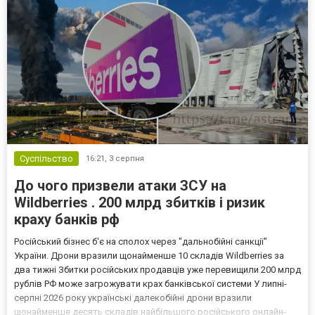
Суспільство
16:21,
3 серпня
До чого призвели атаки ЗСУ на
Wildberries . 200 млрд збитків і ризик
краху банків рф
Російський бізнес б'є на сполох через "дальнобійні санкції"
України. Дрони вразили щонайменше 10 складів Wildberries за
два тижні Збитки російських продавців уже перевищили 200 млрд
рублів РФ може загрожувати крах банківської системи У липні-
серпні 2026 року українські далекобійні дрони вразили
щонайменше десять складів найбільшого російського онлайн-