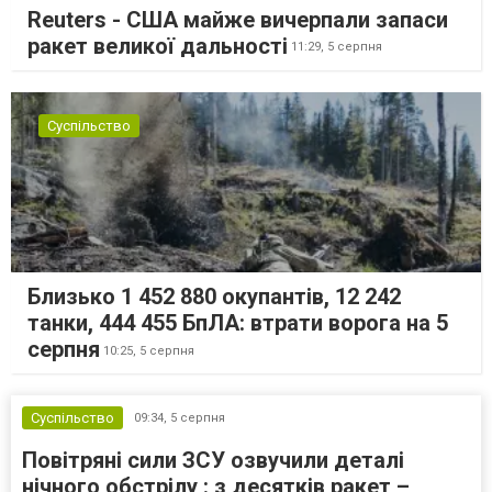
Reuters - США майже вичерпали запаси
ракет великої дальності
11:29,
5 серпня
Суспільство
Близько 1 452 880 окупантів, 12 242
танки, 444 455 БпЛА: втрати ворога на 5
серпня
10:25,
5 серпня
Суспільство
09:34,
5 серпня
Повітряні сили ЗСУ озвучили деталі
нічного обстрілу : з десятків ракет –