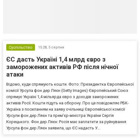
Суспільство
15:28,
5 серпня
ЄС дасть Україні 1,4 млрд євро з
заморожених активів РФ після нічної
атаки
Відомо, куди спрямують кошти. Фото: Президентка Європейської
комісії Урсула фон дер Ляєн (Getty Images) Європейський Союз
спрямує Україні 1,4 мільярда євро з доходів заморожених
активів Росії. Кошти підуть на оборону. Про це повідомляє РБК-
Україна з посиланням на заяву очільниці Європейської комісії
Урсули фон дер Ляєн та прем'єр-міністра України Сергія
Корецького. Фон дер Ляєн: Росія має заплатити за руйнування
Урсула фон дер Ляєн заявила, що ЄС надасть У...