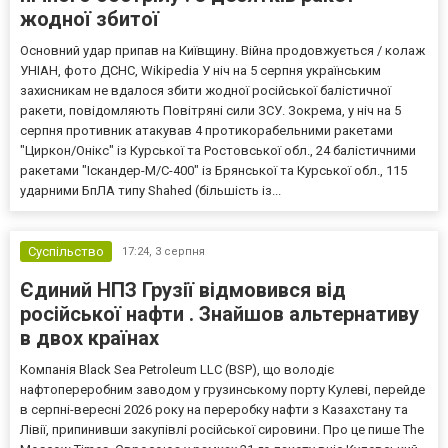
жодної збитої
Основний удар припав на Київщину. Війна продовжується / колаж
УНІАН, фото ДСНС, Wikipedia У ніч на 5 серпня українським
захисникам не вдалося збити жодної російської балістичної
ракети, повідомляють Повітряні сили ЗСУ. Зокрема, у ніч на 5
серпня противник атакував 4 протикорабельними ракетами
"Циркон/Онікс" із Курської та Ростовської обл., 24 балістичними
ракетами "Іскандер-М/С-400" із Брянської та Курської обл., 115
ударними БпЛА типу Shahed (більшість із...
Суспільство
17:24,
3 серпня
Єдиний НПЗ Грузії відмовився від
російської нафти . Знайшов альтернативу
в двох країнах
Компанія Black Sea Petroleum LLC (BSP), що володіє
нафтопереробним заводом у грузинському порту Кулеві, перейде
в серпні-вересні 2026 року на переробку нафти з Казахстану та
Лівії, припинивши закупівлі російської сировини. Про це пише The