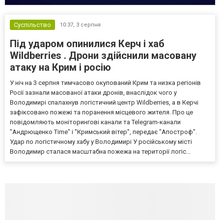
Суспільство
10:37,
3 серпня
Під ударом опинилися Керч і хаб
Wildberries . Дрони здійснили масовану
атаку на Крим і росію
У ніч на 3 серпня тимчасово окупований Крим та низка регіонів
Росії зазнали масованої атаки дронів, внаслідок чого у
Володимирі спалахнув логістичний центр Wildberries, а в Керчі
зафіксовано пожежі та поранення місцевого жителя. Про це
повідомляють моніторингові канали та Telegram-канали
"Андрющенко Time" і "Кримський вітер", передає "Апостроф".
Удар по логістичному хабу у Володимирі У російському місті
Володимир сталася масштабна пожежа на території логіс...