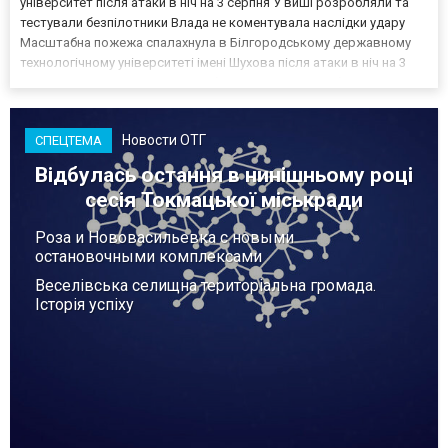
університет після атаки в ніч на 3 серпня У виші розробляли та
тестували безпілотники Влада не коментувала наслідки удару
Масштабна пожежа спалахнула в Білгородському державному
технологічному університеті імені Шухова після атаки в ніч на 3
серпня - у цьому закладі розробляли та тестували безпілотники.
Як пише російський Telegram-канал Astra, наслі...
Новости ОТГ
СПЕЦТЕМА
Відбулась остання в нинішньому році
сесія Токмацької міськради
Роза и Нововасильевка с новыми
остановочными комплексами
Веселівська селищна територіальна громада.
Історія успіху