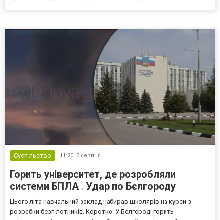
рітейлера Wildberries, спровокувавши масштабні пожежі. Поки
Кремль заперечує роль компанії в постачанні тов...
Суспільство
11:20,
3 серпня
Горить університет, де розробляли
системи БПЛА . Удар по Бєлгороду
Цього літа навчальний заклад набирав школярів на курси з
розробки безпілотників. Коротко: У Бєлгороді горить