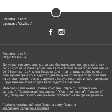
Реклама на сайті
Франшиза "CitySites"
Реклама на сайті:
rek@citysites.ua
Допускається цитування матеріалів без отримання попередньої згоди
06178.com.ua за умови розміщення в тексті обов'язкового посилання на
06178.com.ua - Сайт міста Токмака. Для інтернет-видань обов'язкове
розміщення прямого, відкритого для пошукових систем гіперпосилання
на цитовані статті не нижче другого абзацу в тексті або в якості джерела.
Порушення виняткових прав переслідується Законом.
Матеріали з плашками "Новини компаній", "Промо", "Партнерський
матеріал", "Партнерський спецпроєкт", "Політичні новини", "Пресреліз",
"PR", "Офіційно", "Політична реклама" публікуються на правах реклами.
Політика конфіденційності
Правила сайту
Правила
класифайд
Редакційна політика