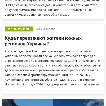
Moscow Times. Євросоюз у рамках 21-го пакету вніс Кулевський
НПЗ до санкційного списку, давши йому термін до 25 січня 2027
року для відмови від російської нафти. BSP повідомила, що
завод у Кулеві розпочав переробку казахс...
Новини компаній
17:09,
3 серпня
Куда переезжают жители южных
регионов Украины?
Жители Одесской, Николаевской и Херсонской областей в
условиях современности все чаще рассматривают переезд в
страны Восточной и Центральной Европы. Для многих из них это
отличная возможность получить стабильную работу, обеспечить
детям качественное образование или приобрести собственное
жилье в стране с прогнозируемой экономикой. По данным
крупнейшего агентства зарубежной недвижимости в Украине
Homium homium.ua, в 2026 году среди наиболее востребованных
н...