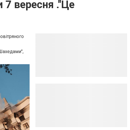
 7 вересня ."Це
повітряного
"Шахедами",