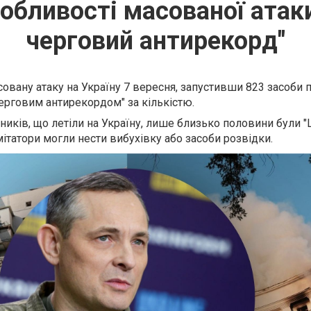
собливості масованої атаки
черговий антирекорд"
совану атаку на Україну 7 вересня, запустивши 823 засоби 
черговим антирекордом" за кількістю.
ників, що летіли на Україну, лише близько половини були 
мітатори могли нести вибухівку або засоби розвідки.