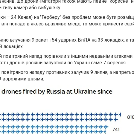
азначив, що дрони-імітатори також мають певне "корисне" 
 типу камер або вибухівку.
вки – 24 Канал) на "Герберу" без проблем може бути розміщ
він попаде в якесь вразливе місце, то може принести сер
ано влучання 9 ракет і 54 ударних БпЛА на 33 локаціях, а т
8 локаціях.
й повітряний напад порівняли з іншими недавніми атаками.
т і дронів росіяни запустили по Україні саме 7 вересня.
 повітряного нападу противник залучив 9 липня, а на третьо
29 ворожими цілями.