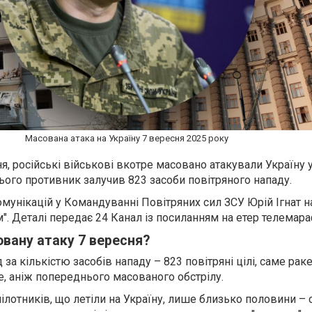
Масована атака на Україну 7 вересня 2025 року
сня, російські військові вкотре масовано атакували Україну
ього противник залучив 823 засоби повітряного нападу.
мунікацій у Командуванні Повітряних сил ЗСУ Юрій Ігнат н
. Деталі передає 24 Канал із посиланням на етер телемара
вану атаку 7 вересня?
а кількістю засобів нападу – 823 повітряні цілі, саме рак
, аніж попереднього масованого обстрілу.
лотників, що летіли на Україну, лише близько половини – 