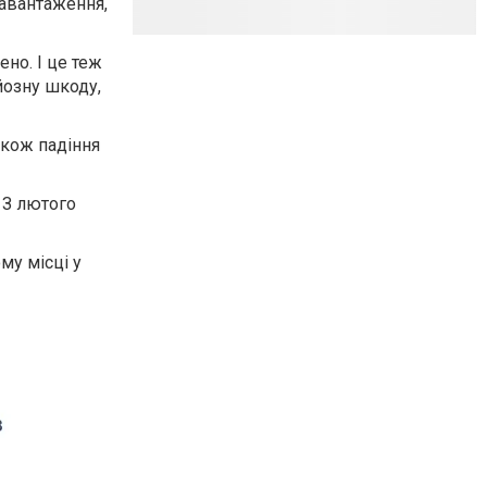
навантаження,
ено. І це теж
йозну шкоду,
акож падіння
 З лютого
му місці у