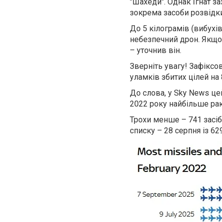
"Шахеди". Однак Ігнат з
зокрема засоби розвідки
До 5 кілограмів (вибухі
небезпечний дрон. Якщо 
– уточнив він.
Зверніть увагу!
Зафіксов
уламків збитих цілей на 
До слова, у Sky News це
2022 року найбільше раке
Трохи менше – 741 засіб
списку – 28 серпня із 6