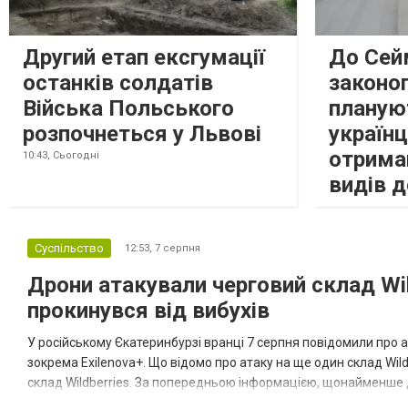
Другий етап ексгумації
До Сей
останків солдатів
законоп
Війська Польського
планую
розпочнеться у Львові
україн
отрима
10:43,
Сьогодні
видів 
Суспільство
12:53,
7 серпня
Дрони атакували черговий склад Wil
прокинувся від вибухів
У російському Єкатеринбурзі вранці 7 серпня повідомили про а
зокрема Exilenova+. Що відомо про атаку на ще один склад Wild
склад Wildberries. За попередньою інформацією, щонайменше
посилення російської армії. Росіяни втікають зі складу після а...