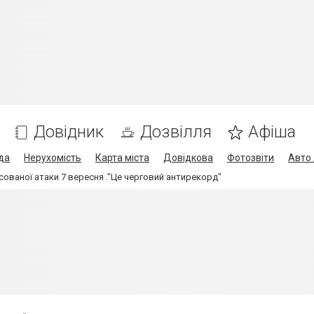
Довідник
Дозвілля
Афіша
да
Нерухомість
Карта міста
Довідкова
Фотозвіти
Авто 
сованої атаки 7 вересня ."Це черговий антирекорд"