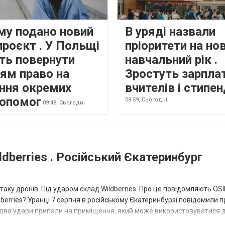
му подано новий
В уряді назвали
роєкт . У Польщі
пріоритети на но
ть повернути
навчальний рік .
цям право на
Зростуть зарпла
ння окремих
вчителів і стипен
допомог
08:59,
Сьогодні
09:48,
Сьогодні
dberries . Російський Єкатеринбург
таку дронів. Під ударом склад Wildberries. Про це повідомляють OS
berries? Уранці 7 серпня в російському Єкатеринбурзі повідомили п
 два удари припали на приміщення, який може використовуватися 