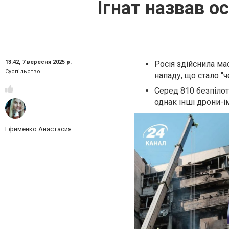
Ігнат назвав о
13:42,
7 вересня 2025 р.
Росія здійснила ма
Суспільство
нападу, що стало "
Серед 810 безпілот
однак інші дрони-і
Ефименко Анастасия