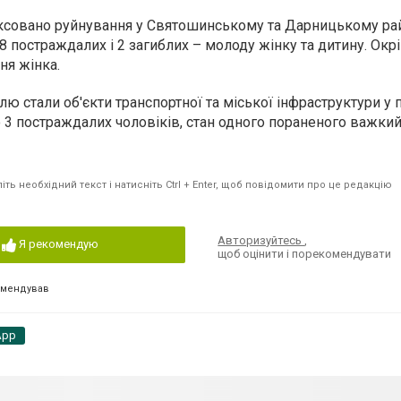
іксовано руйнування у Святошинському та Дарницькому ра
постраждалих і 2 загиблих – молоду жінку та дитину. Окрі
ня жінка.
лю стали об'єкти транспортної та міської інфраструктури у
о 3 постраждалих чоловіків, стан одного пораненого важкий
ть необхідний текст і натисніть Ctrl + Enter, щоб повідомити про це редакцію
Авторизуйтесь
,
Я рекомендую
щоб оцінити і порекомендувати
омендував
App