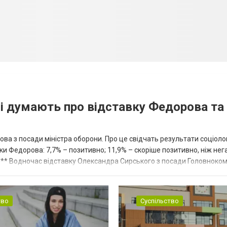
ці думають про відставку Федорова та
ва з посади міністра оборони. Про це свідчать результати соціоло
ки Федорова: 7,7% – позитивно; 11,9% – скоріше позитивно, ніж нег
. *** Водночас відставку Олександра Сирського з посади Головнок
до...
тво
Суспільство