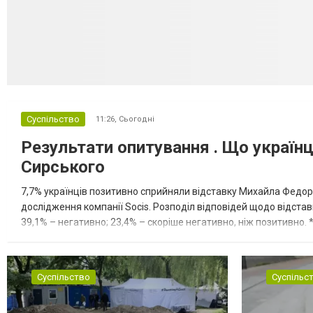
Суспільство
11:26,
Сьогодні
Результати опитування . Що україн
Сирського
7,7% українців позитивно сприйняли відставку Михайла Федоро
дослідження компанії Socis. Розподіл відповідей щодо відстав
39,1% – негативно; 23,4% – скоріше негативно, ніж позитивно
ЗСУ позитивно оцінили 40,6% опитаних. Розподіл відповідей що
Суспільство
Суспільс