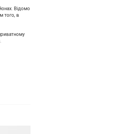
йонах. Відомо
м того, в
 приватному
.