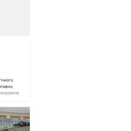
гічного
ативно;
омандувача