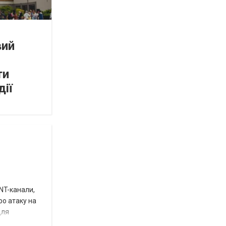
вий
ти
дії
INT-канали,
ро атаку на
для