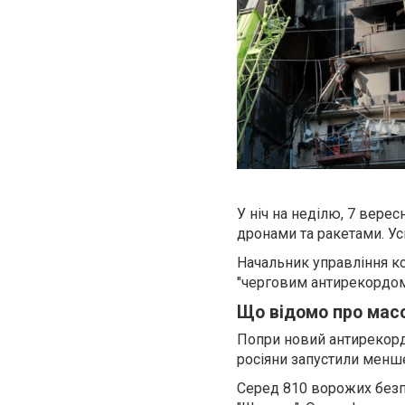
У ніч на неділю, 7 вере
дронами та ракетами. Ус
Начальник управління ко
"черговим антирекордом"
Що відомо про масо
Попри новий антирекорд з
росіяни запустили менше
Серед 810 ворожих безпі