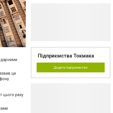
Підприємства Токмака
 ударними
Додати підприємство
азвав це
фону.
ет цього разу
саме