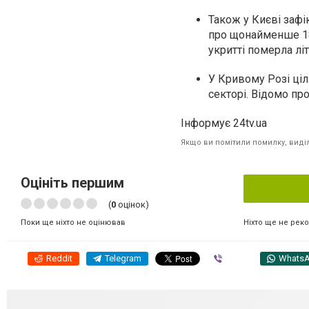
Також у Києві заф
про щонайменше 18 
укритті померла літ
У Кривому Розі ціл
секторі. Відомо пр
Інформує 24tv.ua
Якщо ви помітили помилку, виділі
Оцініть першим
(
0
оцінок)
Ніхто ще не рек
Поки ще ніхто не оцінював
Reddit
Telegram
Viber
Whats