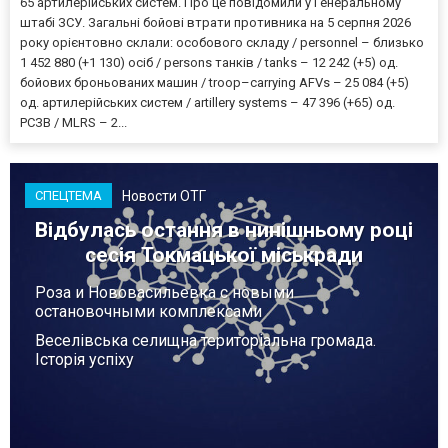
65 артилерійських систем. Про це повідомили у Генеральному
штабі ЗСУ. Загальні бойові втрати противника на 5 серпня 2026
року орієнтовно склали: особового складу / personnel – близько
1 452 880 (+1 130) осіб / persons танків / tanks – 12 242 (+5) од.
бойових броньованих машин / troop–carrying AFVs – 25 084 (+5)
од. артилерійських систем / artillery systems – 47 396 (+65) од.
РСЗВ / MLRS – 2...
Новости ОТГ
СПЕЦТЕМА
Відбулась остання в нинішньому році
сесія Токмацької міськради
Роза и Нововасильевка с новыми
остановочными комплексами
Веселівська селищна територіальна громада.
Історія успіху