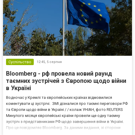
Суспільство
12:45,
5 серпня
Bloomberg - рф провела новий раунд
таємних зустрічей з Європою щодо війни
в Україні
Водночас у Кремлі та європейських країнах відмовилися
коментувати ці зустрічі. ЗМІ дізналися про таємні переговори РФ
та Європи щодо війни в Україні / / колаж УНІАН, фото REUTERS
Минулого місяця європейські країни провели ще одну таємну
зустріч з представниками РФ щодо завершення війни в Україні.
Про це повідомляє Bloomberg. За даними видання, зі сторони
Європи до цих переговорів долучилися колишні