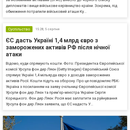
дипломатів і вище військове керівництво країни. Зокрема, під
обмеження потрапили військовий аташе Ку...
Суспільство
15:28,
5 серпня
ЄС дасть Україні 1,4 млрд євро з
заморожених активів РФ після нічної
атаки
Відомо, куди спрямують кошти. Фото: Президентка Європейської
комісії Урсула фон дер Ляєн (Getty Images) Європейський Союз
спрямує Україні 1,4 мільярда євро з доходів заморожених
активів Росії. Кошти підуть на оборону. Про це повідомляє РБК-
Україна з посиланням на заяву очільниці Європейської комісії
Урсули фон дер Ляєн та прем'єр-міністра України Сергія
Корецького. Фон дер Ляєн: Росія має заплатити за руйнування
Урсула фон дер Ляєн заявила, що ЄС надасть У...