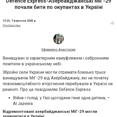
Defence Express-Азербайджанські МіГ-29
почали бити по окупантах в Україні
12:23,
7 вересня 2025 р.
Суспільство
Ефименко Анастасия
Винищувач із характерним камуфляжем і озброєнням
помітили в українському небі.
Збройні сили України могли отримати близько трьох
винищувачів МіГ-29 від Азербайджану, які на початку
повномасштабного вторгнення перебували в Україні на
ремонті. Про це повідомляє Defence Express.
Війна і голод: у Газі щогодини гине одна дитина, —
Al Jazeera
Відремонтовані азербайджанські МіГ-29 могли
залишитися в Україні