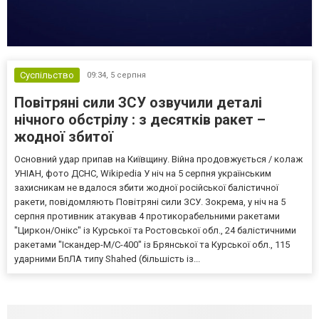
Суспільство
09:34,
5 серпня
Повітряні сили ЗСУ озвучили деталі
нічного обстрілу : з десятків ракет –
жодної збитої
Основний удар припав на Київщину. Війна продовжується / колаж
УНІАН, фото ДСНС, Wikipedia У ніч на 5 серпня українським
захисникам не вдалося збити жодної російської балістичної
ракети, повідомляють Повітряні сили ЗСУ. Зокрема, у ніч на 5
серпня противник атакував 4 протикорабельними ракетами
"Циркон/Онікс" із Курської та Ростовської обл., 24 балістичними
ракетами "Іскандер-М/С-400" із Брянської та Курської обл., 115
ударними БпЛА типу Shahed (більшість із...