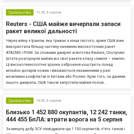
високопосадовці Великої Британії, Франції, Німеччини та Р...
Суспільство
11:29,
5 серпня
Reuters - США майже вичерпали запаси
ракет великої дальності
Через війну з Іраном, яка триває з кінця лютого, армія США вже
використала більшу частину наземних високоточних ракет
ATACMS і PrSM. За словами джерел агентства Reuters, Сполучені
Штати розгорнули майже всі свої ракети класу «земля – земля».
Ці високотехнологічні зразки озброєння коштують понад
мільйон доларів кожен і вважаються незамінними у разі
можливих конфліктів із Китаєм або Росією. Крім того, за даними
іншого джерела, США також запустили майже полов...
Суспільство
10:25,
5 серпня
Близько 1 452 880 окупантів, 12 242 танки,
444 455 БпЛА: втрати ворога на 5 серпня
За минулу добу ЗСУ ліквідували ще 1 130 окупантів, пʼять танків і