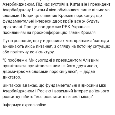
Азербайджаном. Під час зустрічі в Китаї він і президент
Азербайджану Ільхам Алієв обмінялися лише кількома
словами. Попри це очільник Кремля переконує, що
фундаментальні інтереси двох країн все ж будуть
враховані. Про це повідомляє РБК-Україна з
посиланням на пресконференцію глави Кремля.
Путін розповів, що у відносинах між країнами "завжди
виникають якісь питання", з огляду на поточну ситуацію
або політичну кон'юнктуру.
"Є проблеми. Ми сьогодні з президентом Алієвим
привіталися, привітався з ним і з його дружиною,
двома-трьома словами перекинулися", — додав
диктатор.
Він також вважає, що фундаментальні відносини між
Азербайджаном і Росією і взаємний інтерес до їхнього
розвитку нібито "все розставить на свої місця".
Інформує expres.online