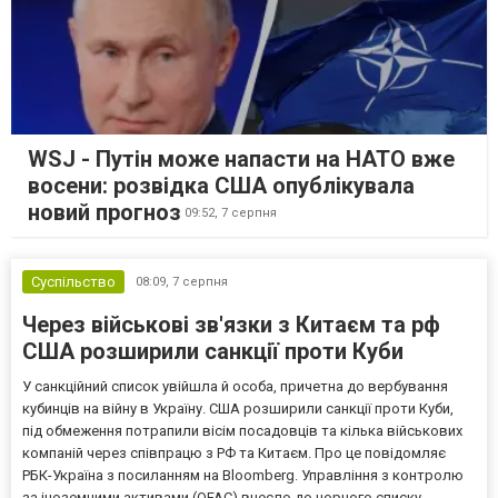
WSJ - Путін може напасти на НАТО вже
восени: розвідка США опублікувала
новий прогноз
09:52,
7 серпня
Суспільство
08:09,
7 серпня
Через військові зв'язки з Китаєм та рф
США розширили санкції проти Куби
У санкційний список увійшла й особа, причетна до вербування
кубинців на війну в Україну. США розширили санкції проти Куби,
під обмеження потрапили вісім посадовців та кілька військових
компаній через співпрацю з РФ та Китаєм. Про це повідомляє
РБК-Україна з посиланням на Bloomberg. Управління з контролю
за іноземними активами (OFAC) внесло до чорного списку