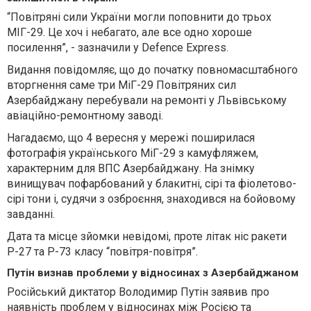
“Повітряні сили України могли поповнити до трьох
МІГ-29. Це хоч і небагато, але все одно хороше
посилення”, - зазначили у Defence Express.
Видання повідомляє, що до початку повномасштабного
вторгнення саме три МіГ-29 Повітряних сил
Азербайджану перебували на ремонті у Львівському
авіаційно-ремонтному заводі.
Нагадаємо, що 4 вересня у мережі поширилася
фотографія українського МіГ-29 з камуфляжем,
характерним для ВПС Азербайджану. На знімку
винищувач пофарбований у блакитні, сірі та фіолетово-
сірі тони і, судячи з озброєння, знаходився на бойовому
завданні.
Дата та місце зйомки невідомі, проте літак ніс ракети
Р-27 та Р-73 класу “повітря-повітря”.
Путін визнав проблеми у відносинах з Азербайджаном
Російський диктатор Володимир Путін заявив про
наявність проблем у відносинах між Росією та