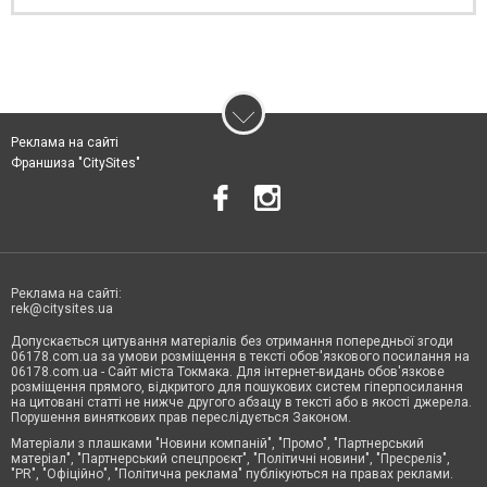
Реклама на сайті
Франшиза "CitySites"
Реклама на сайті:
rek@citysites.ua
Допускається цитування матеріалів без отримання попередньої згоди
06178.com.ua за умови розміщення в тексті обов'язкового посилання на
06178.com.ua - Сайт міста Токмака. Для інтернет-видань обов'язкове
розміщення прямого, відкритого для пошукових систем гіперпосилання
на цитовані статті не нижче другого абзацу в тексті або в якості джерела.
Порушення виняткових прав переслідується Законом.
Матеріали з плашками "Новини компаній", "Промо", "Партнерський
матеріал", "Партнерський спецпроєкт", "Політичні новини", "Пресреліз",
"PR", "Офіційно", "Політична реклама" публікуються на правах реклами.