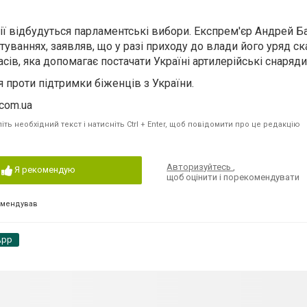
ії відбудуться парламентські вибори. Експрем'єр Андрей Ба
туваннях, заявляв, що у разі приходу до влади його уряд ск
сів, яка допомагає постачати Україні артилерійські снаряди
проти підтримки біженців з України.
.com.ua
ть необхідний текст і натисніть Ctrl + Enter, щоб повідомити про це редакцію
Авторизуйтесь
,
Я рекомендую
щоб оцінити і порекомендувати
омендував
App