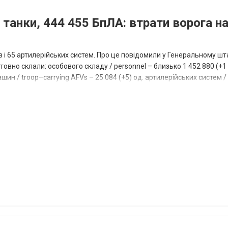
 танки, 444 455 БпЛА: втрати ворога на
ів і 65 артилерійських систем. Про це повідомили у Генеральному шт
овно склали: особового складу / personnel – близько 1 452 880 (+1 1
ин / troop–carrying AFVs – 25 084 (+5) од. артилерійських систем / a