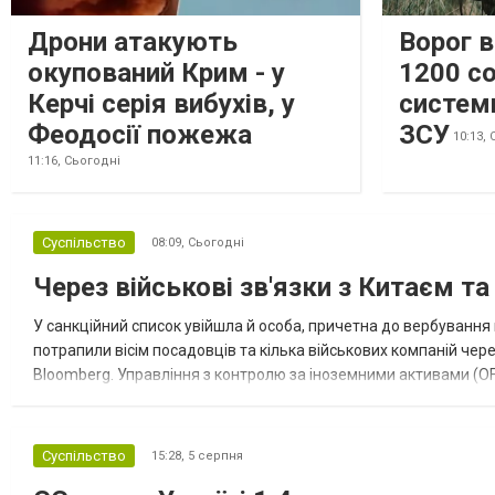
Дрони атакують
Ворог 
окупований Крим - у
1200 со
Керчі серія вибухів, у
систем
Феодосії пожежа
ЗСУ
10:13,
11:16,
Сьогодні
Суспільство
08:09,
Сьогодні
Через військові зв'язки з Китаєм т
У санкційний список увійшла й особа, причетна до вербування 
потрапили вісім посадовців та кілька військових компаній чер
Bloomberg. Управління з контролю за іноземними активами (OF
Зокрема, під обмеження потрапили військовий аташе Ку...
Суспільство
15:28,
5 серпня