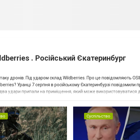
dberries . Російський Єкатеринбург
таку дронів. Під ударом склад Wildberries. Про це повідомляють OS
berries? Уранці 7 серпня в російському Єкатеринбурзі повідомили п
 два удари припали на приміщення, який може використовуватися 
тво
Суспільство