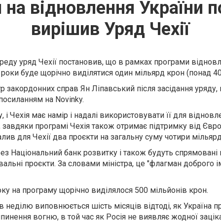
 на відновлення України п
вирішив Уряд Чехії
ереду уряд Чехії постановив, що в рамках програми віднов
0 роки буде щорічно виділятися один мільярд крон (понад 40
р закордонних справ Ян Ліпавський після засідання уряду,
посиланням на Novinky.
, і Чехія має намір і надалі використовувати її для відновл
, завдяки програмі Чехія також отримає підтримку від Євр
алив для Чехії два проєкти на загальну суму чотири мільярд
ез Національний банк розвитку і також будуть спрямовані 
альні проєкти. За словами міністра, це "флагман доброго ім
року на програму щорічно виділялося 500 мільйонів крон.
в неділю виповнюється шість місяців відтоді, як Україна п
инення вогню, в той час як Росія не виявляє жодної зацік