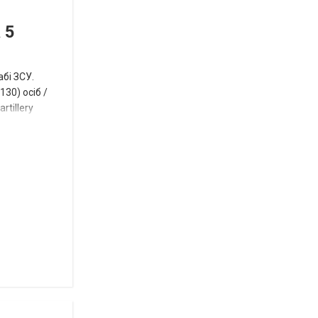
Новости
в
СПЕЦТЕМА
ОТГ
 5
нинішньому
році
абі ЗСУ.
сесія
30) осіб /
rtillery
Токмацької
міськради
Роза
и
Нововасильевка
с
новыми
остановочными
комплексами
Веселівська
селищна
територіальна
громада.