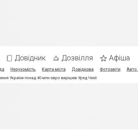
Довідник
Дозвілля
Афіша
да
Нерухомість
Карта міста
Довідкова
Фотозвіти
Авто 
ння України понад 40 млн євро вирішив Уряд Чехії