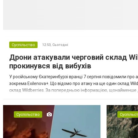
Суспільство
12:53,
Сьогодні
Дрони атакували черговий склад Wil
прокинувся від вибухів
У російському Єкатеринбурзі вранці 7 серпня повідомили про а
зокрема Exilenova+. Що відомо про атаку на ще один склад Wild
склад Wildberries. За попередньою інформацією, щонайменше
посилення російської армії. Росіяни втікають зі складу після а...
Суспільство
Суспільс