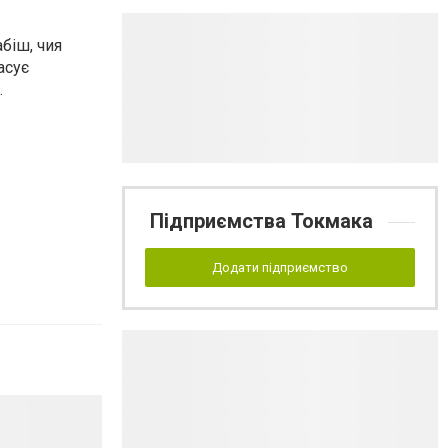
біш, чия
асує
.
Підприємства Токмака
Додати підприємство