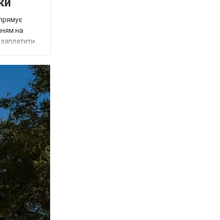
ки
спрямує
нням на
є заплатити