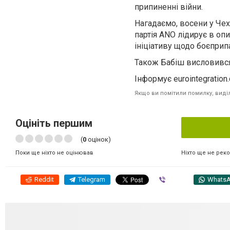
припиненні війни.
Нагадаємо, восени у Чех
партія ANO лідирує в опи
ініціативу щодо боєприпа
Також Бабіш висловився 
Інформує eurointegration
Якщо ви помітили помилку, виділі
Оцініть першим
(
0
оцінок)
Ніхто ще не рек
Поки ще ніхто не оцінював
Reddit
Telegram
Viber
Whats