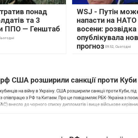
втратив понад
WSJ - Путін мож
лдатів та 3
напасти на НАТО
и ППО — Генштаб
восени: розвідк
опублікувала но
Сьогодні
прогноз
09:52,
Сьогодні
а рф США розширили санкції проти Куби
кубинців на війну в Україну. США розширили санкції проти Куби, пі
ез співпрацю з РФ та Китаєм. Про це повідомляє РБК-Україна з пос
AC) внесло до чорного списку дипломатів і вище військове керівни