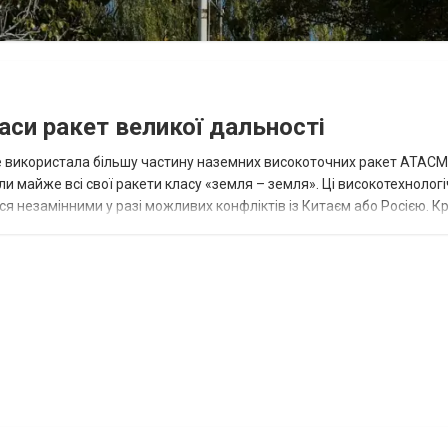
аси ракет великої дальності
вже використала більшу частину наземних високоточних ракет ATACMS
 майже всі свої ракети класу «земля – земля». Ці високотехнологі
незамінними у разі можливих конфліктів із Китаєм або Росією. Крі