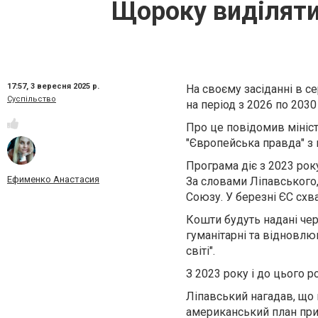
Щороку виділяти
17:57,
3 вересня 2025 р.
На своєму засіданні в с
Суспільство
на період з 2026 по 203
Про це повідомив мініст
"Європейська правда" з 
Програма діє з 2023 року
Ефименко Анастасия
За словами Ліпавського
Союзу. У березні ЄС схв
Кошти будуть надані чер
гуманітарні та відновлюв
світі".
З 2023 року і до цього 
Ліпавський нагадав, що 
американський план прип