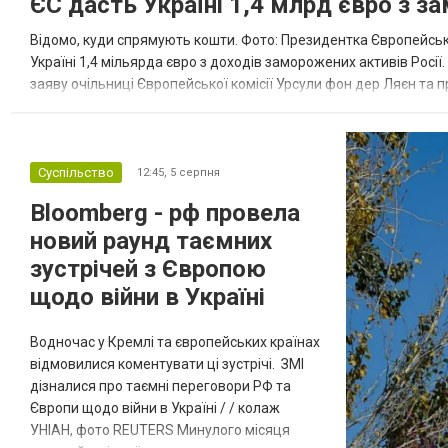
ЄС дасть Україні 1,4 млрд євро з з
Відомо, куди спрямують кошти. Фото: Президентка Європейсько
Україні 1,4 мільярда євро з доходів заморожених активів Росі
заяву очільниці Європейської комісії Урсули фон дер Ляєн та п
за руйнування Урсула фон дер Ляєн заявила, що ЄС надасть У..
Суспільство
12:45,
5 серпня
Bloomberg - рф провела
новий раунд таємних
зустрічей з Європою
щодо війни в Україні
Водночас у Кремлі та європейських країнах
відмовилися коментувати ці зустрічі. ЗМІ
дізналися про таємні переговори РФ та
Європи щодо війни в Україні / / колаж
УНІАН, фото REUTERS Минулого місяця