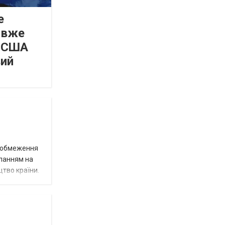
е
 вже
а США
вий
д обмеження
иланням на
цтво країни.