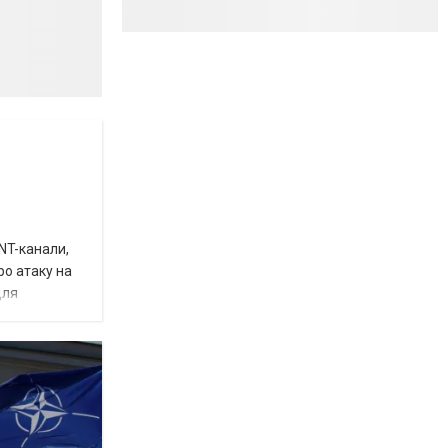
INT-канали,
ро атаку на
для