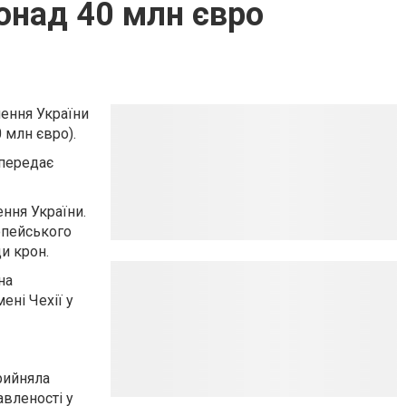
онад 40 млн євро
лення України
 млн євро).
 передає
ення України.
опейського
и крон.
на
ені Чехії у
рийняла
авленості у