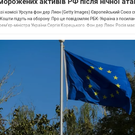
аморожених активів РФ після нічної ата
ї комісії Урсула фон дер Ляєн (Getty Images) Європейський Союз 
ї. Кошти підуть на оборону. Про це повідомляє РБК-Україна з посила
рем'єр-міністра України Сергія Корецького. Фон дер Ляєн: Росія ма
.