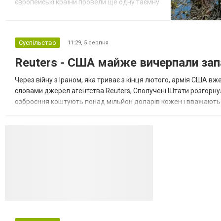
європейські країни провели ще одну таємну
зустріч з представниками РФ щодо
завершення війни в Україні. Про це
повідомляє Bloomberg. За даними видання,
Суспільство
11:29,
5 серпня
зі сторони Європи до цих переговорів
долучилися колишні високопосадовці
Reuters - США майже вичерпали зап
Великої Британії, Франції, Німеччини та Р...
Через війну з Іраном, яка триває з кінця лютого, армія США 
словами джерел агентства Reuters, Сполучені Штати розгорнули
озброєння коштують понад мільйон доларів кожен і вважаються 
даними іншого джерела, США також запустили майже полов...