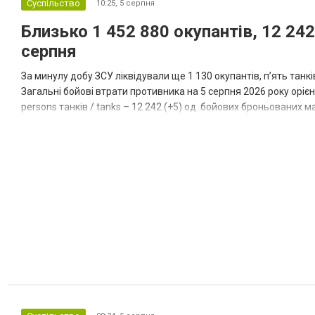
Суспільство
10:25,
5 серпня
Близько 1 452 880 окупантів, 12 242
серпня
За минулу добу ЗСУ ліквідували ще 1 130 окупантів, пʼять танк
Загальні бойові втрати противника на 5 серпня 2026 року орієнт
persons танків / tanks – 12 242 (+5) од. бойових броньованих маш
systems – 47 396 (+65) од. РСЗВ / MLRS – 2...