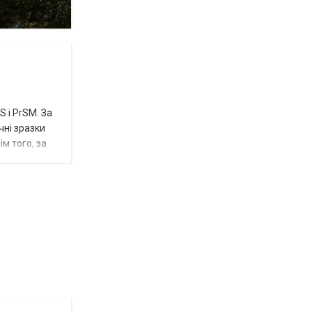
 і PrSM. За
чні зразки
м того, за
Відбулась
остання