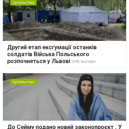
Суспільство
Другий етап ексгумації останків
солдатів Війська Польського
розпочнеться у Львові
10:43,
Сьогодні
Суспільство
До Сейму подано новий законопроєкт . У