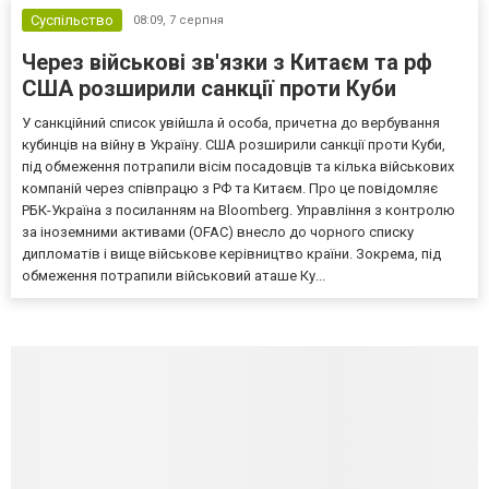
Суспільство
08:09,
7 серпня
Через військові зв'язки з Китаєм та рф
США розширили санкції проти Куби
У санкційний список увійшла й особа, причетна до вербування
кубинців на війну в Україну. США розширили санкції проти Куби,
під обмеження потрапили вісім посадовців та кілька військових
компаній через співпрацю з РФ та Китаєм. Про це повідомляє
РБК-Україна з посиланням на Bloomberg. Управління з контролю
за іноземними активами (OFAC) внесло до чорного списку
дипломатів і вище військове керівництво країни. Зокрема, під
обмеження потрапили військовий аташе Ку...