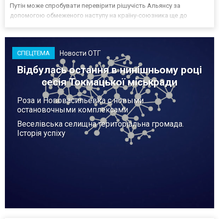
Путін може спробувати перевірити рішучість Альянсу за
допомогою обмеженого наступу на країну-союзника ще до
закінчення війни в Україні. Ці нові оцінки з’явилися на тлі нестачі
деяких критично важливих боєприпасів,...
Новости ОТГ
СПЕЦТЕМА
Відбулась остання в нинішньому році
сесія Токмацької міськради
Роза и Нововасильевка с новыми
остановочными комплексами
Веселівська селищна територіальна громада.
Історія успіху