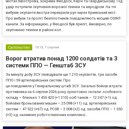
містах півострова, зокрема Феодосії, Керчі та Гвардійському. Під
удар потрпили скупчення ворожої техніки та аеродром. На тлі
вибухів окупанти вкотре перекрили рух через Кримський міст.
Про вибухи та проліт безпілотників повідомляють місцеві OSINT-
канали. За інформацією, у Феодосії був приліт, ймовірно, по
скупченню техніки в районі кол...
Суспільство
10:13,
7 серпня
Ворог втратив понад 1200 солдатів та 3
системи ППО — Генштаб ЗСУ
За минулу добу ЗСУ ліквідували ще 1 210 окупантів, три засоби
ППО і 59 артилерійських систем. Про
це повідомили у Генеральному штабі ЗСУ. Загальні бойові втрати
противника на 6 серпня 2026 року орієнтовно склали: особового
складу – близько 1 455 420 (+1 210) осіб танків – 12 247 (+1) од.
бойових броньованих машин – 25 098 (+11) од. артилерійських
систем – 47 522 (+67) од. РСЗВ – 2 008 (+2) од. засобів ППО – 1 550
(+3) од. наземних робототехнічних комплексі...