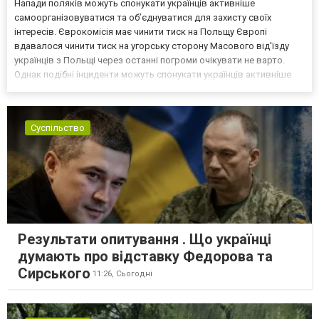
Напади поляків можуть спонукати українців активніше
самоорганізовуватися та об’єднуватися для захисту своїх
інтересів. Єврокомісія має чинити тиск на Польщу Європі
вдавалося чинити тиск на угорську сторону Масового від'їзду
українців з Польщі через останні погроми очікувати не варто.
Однак подібні інциденти можуть спонукати українців активніше
самоорганізовуватися та об’єднуватися для захисту своїх
інтересів. Таку думку висловив директор Центру досліджень...
Суспільство
Результати опитування . Що українці
думають про відставку Федорова та
Сирського
11:26,
Сьогодні