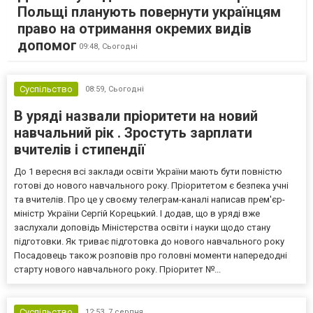
Польщі планують повернути українцям
право на отримання окремих видів
допомог
09:48,
Сьогодні
Суспільство
08:59,
Сьогодні
В уряді назвали пріоритети на новий
навчальний рік . Зростуть зарплати
вчителів і стипендії
До 1 вересня всі заклади освіти України мають бути повністю
готові до нового навчального року. Пріоритетом є безпека учні
та вчителів. Про це у своєму телеграм-каналі написав прем'єр-
міністр України Сергій Корецький. І додав, що в уряді вже
заслухали доповідь Міністерства освіти і науки щодо стану
підготовки. Як триває підготовка до нового навчального року
Посадовець також розповів про головні моменти напередодні
старту нового навчального року. Пріоритет №...
Суспільство
12:53,
7 серпня