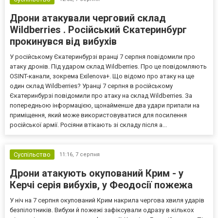
Дрони атакували черговий склад
Wildberries . Російський Єкатеринбург
прокинувся від вибухів
У російському Єкатеринбурзі вранці 7 серпня повідомили про
атаку дронів. Під ударом склад Wildberries. Про це повідомляють
OSINT-канали, зокрема Exilenova+. Що відомо про атаку на ще
один склад Wildberries? Уранці 7 серпня в російському
Єкатеринбурзі повідомили про атаку на склад Wildberries. За
попередньою інформацією, щонайменше два удари припали на
приміщення, який може використовуватися для посилення
російської армії. Росіяни втікають зі складу після а...
Суспільство
11:16,
7 серпня
Дрони атакують окупований Крим - у
Керчі серія вибухів, у Феодосії пожежа
У ніч на 7 серпня окупований Крим накрила чергова хвиля ударів
безпілотників. Вибухи й пожежі зафіксували одразу в кількох