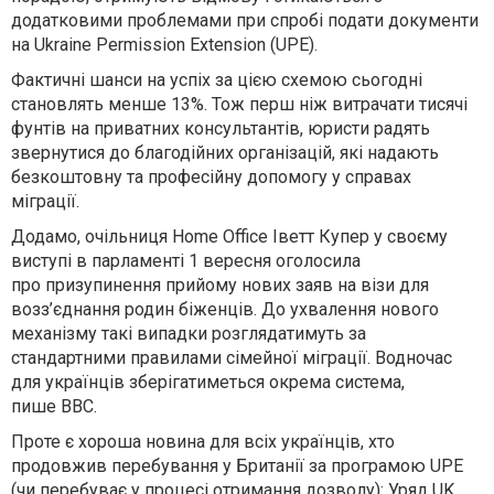
додатковими проблемами при спробі подати документи
на Ukraine Permission Extension (UPE).
Фактичні шанси на успіх за цією схемою сьогодні
становлять менше 13%. Тож перш ніж витрачати тисячі
фунтів на приватних консультантів, юристи радять
звернутися до благодійних організацій, які надають
безкоштовну та професійну допомогу у справах
міграції.
Додамо, очільниця Home Office Іветт Купер у своєму
виступі в парламенті 1 вересня оголосила
про призупинення прийому нових заяв на візи для
возз’єднання родин біженців. До ухвалення нового
механізму такі випадки розглядатимуть за
стандартними правилами сімейної міграції. Водночас
для українців зберігатиметься окрема система,
пише ВВС.
Проте є хороша новина для всіх українців, хто
продовжив перебування у Британії за програмою UPE
(чи перебуває у процесі отримання дозволу): Уряд UK