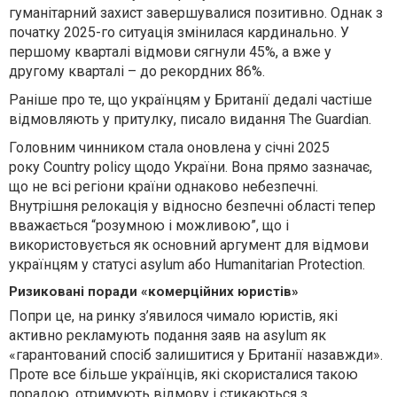
гуманітарний захист завершувалися позитивно. Однак з
початку 2025-го ситуація змінилася кардинально. У
першому кварталі відмови сягнули 45%, а вже у
другому кварталі – до рекордних 86%.
Раніше про те, що українцям у Британії дедалі частіше
відмовляють у притулку, писало видання The Guardian.
Головним чинником стала оновлена у січні 2025
року Country policy щодо України. Вона прямо зазначає,
що не всі регіони країни однаково небезпечні.
Внутрішня релокація у відносно безпечні області тепер
вважається “розумною і можливою”, що і
використовується як основний аргумент для відмови
українцям у статусі asylum або Humanitarian Protection.
Ризиковані поради «комерційних юристів»
Попри це, на ринку з’явилося чимало юристів, які
активно рекламують подання заяв на asylum як
«гарантований спосіб залишитися у Британії назавжди».
Проте все більше українців, які скористалися такою
порадою, отримують відмову і стикаються з