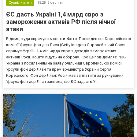
Суспільство
15:28,
5 серпня
ЄС дасть Україні 1,4 млрд євро з
заморожених активів РФ після нічної
атаки
Відомо, куди спрямують кошти. Фото: Президентка Європейської
комісії Урсула фон дер Ляєн (Getty Images) Європейський Союз
спрямує Україні 1,4 мільярда євро з доходів заморожених
активів Росії. Кошти підуть на оборону. Про це повідомляє РБК-
Україна з посиланням на заяву очільниці Європейської комісії
Урсули фон дер Ляєн та прем'єр-міністра України Сергія
Корецького. Фон дер Ляєн: Росія має заплатити за руйнування
Урсула фон дер Ляєн заявила, що ЄС надасть У...