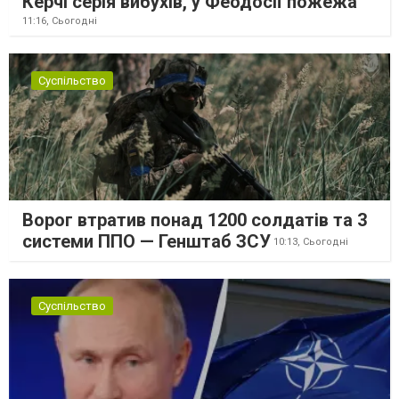
Керчі серія вибухів, у Феодосії пожежа
11:16,
Сьогодні
Суспільство
Ворог втратив понад 1200 солдатів та 3
системи ППО — Генштаб ЗСУ
10:13,
Сьогодні
Суспільство