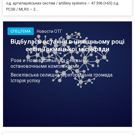
од. артилерійських систем / artillery systems – 47 396 (+65) од.
РСЗВ / MLRS – 2...
Новости ОТГ
СПЕЦТЕМА
Відбулась остання в нинішньому році
сесія Токмацької міськради
Роза и Нововасильевка с новыми
остановочными комплексами
Веселівська селищна територіальна громада.
Історія успіху