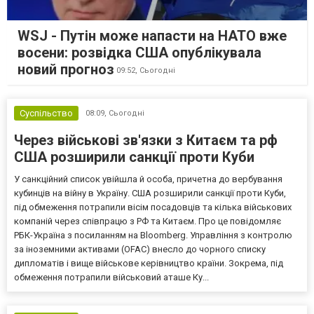
WSJ - Путін може напасти на НАТО вже
восени: розвідка США опублікувала
новий прогноз
09:52,
Сьогодні
Суспільство
08:09,
Сьогодні
Через військові зв'язки з Китаєм та рф
США розширили санкції проти Куби
У санкційний список увійшла й особа, причетна до вербування
кубинців на війну в Україну. США розширили санкції проти Куби,
під обмеження потрапили вісім посадовців та кілька військових
компаній через співпрацю з РФ та Китаєм. Про це повідомляє
РБК-Україна з посиланням на Bloomberg. Управління з контролю
за іноземними активами (OFAC) внесло до чорного списку
дипломатів і вище військове керівництво країни. Зокрема, під
обмеження потрапили військовий аташе Ку...