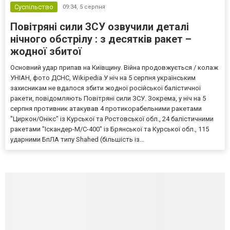
Суспільство
09:34,
5 серпня
Повітряні сили ЗСУ озвучили деталі
нічного обстрілу : з десятків ракет –
жодної збитої
Основний удар припав на Київщину. Війна продовжується / колаж
УНІАН, фото ДСНС, Wikipedia У ніч на 5 серпня українським
захисникам не вдалося збити жодної російської балістичної
ракети, повідомляють Повітряні сили ЗСУ. Зокрема, у ніч на 5
серпня противник атакував 4 протикорабельними ракетами
"Циркон/Онікс" із Курської та Ростовської обл., 24 балістичними
ракетами "Іскандер-М/С-400" із Брянської та Курської обл., 115
ударними БпЛА типу Shahed (більшість із...