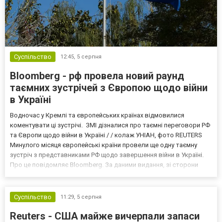
Суспільство
12:45,
5 серпня
Bloomberg - рф провела новий раунд
таємних зустрічей з Європою щодо війни
в Україні
Водночас у Кремлі та європейських країнах відмовилися
коментувати ці зустрічі. ЗМІ дізналися про таємні переговори РФ
та Європи щодо війни в Україні / / колаж УНІАН, фото REUTERS
Минулого місяця європейські країни провели ще одну таємну
зустріч з представниками РФ щодо завершення війни в Україні.
Про це повідомляє Bloomberg. За даними видання, зі сторони
Європи до цих переговорів долучилися колишні
високопосадовці Великої Британії, Франції, Німеччини та Р...
Суспільство
11:29,
5 серпня
Reuters - США майже вичерпали запаси