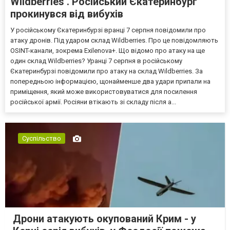
Wildberries . Російський Єкатеринбург
прокинувся від вибухів
У російському Єкатеринбурзі вранці 7 серпня повідомили про
атаку дронів. Під ударом склад Wildberries. Про це повідомляють
OSINT-канали, зокрема Exilenova+. Що відомо про атаку на ще
один склад Wildberries? Уранці 7 серпня в російському
Єкатеринбурзі повідомили про атаку на склад Wildberries. За
попередньою інформацією, щонайменше два удари припали на
приміщення, який може використовуватися для посилення
російської армії. Росіяни втікають зі складу після а...
Суспільство
Дрони атакують окупований Крим - у