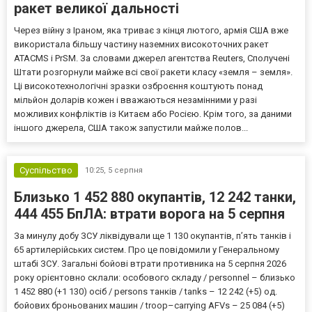
ракет великої дальності
Через війну з Іраном, яка триває з кінця лютого, армія США вже
використала більшу частину наземних високоточних ракет
ATACMS і PrSM. За словами джерел агентства Reuters, Сполучені
Штати розгорнули майже всі свої ракети класу «земля – земля».
Ці високотехнологічні зразки озброєння коштують понад
мільйон доларів кожен і вважаються незамінними у разі
можливих конфліктів із Китаєм або Росією. Крім того, за даними
іншого джерела, США також запустили майже полов...
Суспільство
10:25,
5 серпня
Близько 1 452 880 окупантів, 12 242 танки,
444 455 БпЛА: втрати ворога на 5 серпня
За минулу добу ЗСУ ліквідували ще 1 130 окупантів, пʼять танків і
65 артилерійських систем. Про це повідомили у Генеральному
штабі ЗСУ. Загальні бойові втрати противника на 5 серпня 2026
року орієнтовно склали: особового складу / personnel – близько
1 452 880 (+1 130) осіб / persons танків / tanks – 12 242 (+5) од.
бойових броньованих машин / troop–carrying AFVs – 25 084 (+5)