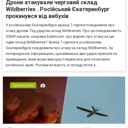
Дрони атакували черговий склад
Wildberries . Російський Єкатеринбург
прокинувся від вибухів
У російському Єкатеринбурзі вранці 7 серпня повідомили про
атаку дронів. Під ударом склад Wildberries. Про це повідомляють
OSINT-канали, зокрема Exilenova+. Що відомо про атаку на ще
один склад Wildberries? Уранці 7 серпня в російському
Єкатеринбурзі повідомили про атаку на склад Wildberries. За
попередньою інформацією, щонайменше два удари припали на
приміщення, який може використовуватися для посилення
російської армії. Росіяни втікають зі складу після а...
Суспільство