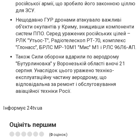
російської армії, що зробило його законною ціллю
для ЗСУ.
Нещодавно ГУР дронами атакувало важливі
об'єкти окупантів у Криму, знищивши компоненти
систем ППО. Серед уражених російських цілей –
РЛК "Утьос-Т", Радіотелескоп РТ-70, комплекс
"Глонасс", БРЛС МР-10М1 "Мис" М1 і РЛС 96Л6-АП.
Також Сили оборони вдарили по аеродрому
"Бутурлиновка" у Воронезькій області вночі 21
серпня. Унаслідок цього уражено техніко-
експлуатаційну частину аеродрому, що
відповідальна за ремонт і обслуговування
авіаційної техніки Росії.
Інформує 24tv.ua
Оцініть першим
(
0
оцінок)