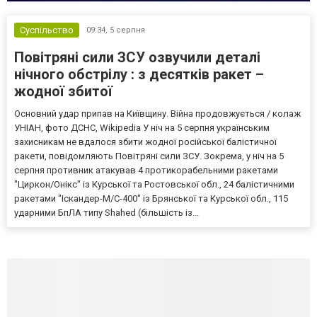
Суспільство
09:34,
5 серпня
Повітряні сили ЗСУ озвучили деталі
нічного обстрілу : з десятків ракет –
жодної збитої
Основний удар припав на Київщину. Війна продовжується / колаж
УНІАН, фото ДСНС, Wikipedia У ніч на 5 серпня українським
захисникам не вдалося збити жодної російської балістичної
ракети, повідомляють Повітряні сили ЗСУ. Зокрема, у ніч на 5
серпня противник атакував 4 протикорабельними ракетами
"Циркон/Онікс" із Курської та Ростовської обл., 24 балістичними
ракетами "Іскандер-М/С-400" із Брянської та Курської обл., 115
ударними БпЛА типу Shahed (більшість із...