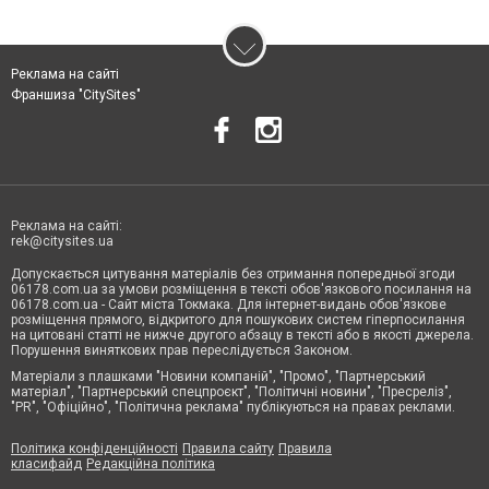
Реклама на сайті
Франшиза "CitySites"
Реклама на сайті:
rek@citysites.ua
Допускається цитування матеріалів без отримання попередньої згоди
06178.com.ua за умови розміщення в тексті обов'язкового посилання на
06178.com.ua - Сайт міста Токмака. Для інтернет-видань обов'язкове
розміщення прямого, відкритого для пошукових систем гіперпосилання
на цитовані статті не нижче другого абзацу в тексті або в якості джерела.
Порушення виняткових прав переслідується Законом.
Матеріали з плашками "Новини компаній", "Промо", "Партнерський
матеріал", "Партнерський спецпроєкт", "Політичні новини", "Пресреліз",
"PR", "Офіційно", "Політична реклама" публікуються на правах реклами.
Політика конфіденційності
Правила сайту
Правила
класифайд
Редакційна політика