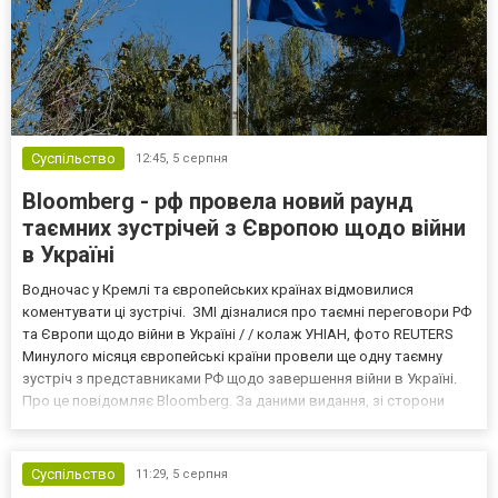
Суспільство
12:45,
5 серпня
Bloomberg - рф провела новий раунд
таємних зустрічей з Європою щодо війни
в Україні
Водночас у Кремлі та європейських країнах відмовилися
коментувати ці зустрічі. ЗМІ дізналися про таємні переговори РФ
та Європи щодо війни в Україні / / колаж УНІАН, фото REUTERS
Минулого місяця європейські країни провели ще одну таємну
зустріч з представниками РФ щодо завершення війни в Україні.
Про це повідомляє Bloomberg. За даними видання, зі сторони
Європи до цих переговорів долучилися колишні
високопосадовці Великої Британії, Франції, Німеччини та Р...
Суспільство
11:29,
5 серпня