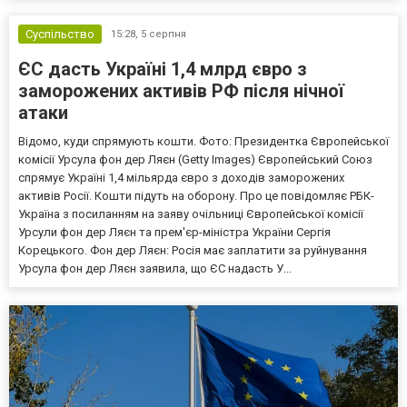
Суспільство
15:28,
5 серпня
ЄС дасть Україні 1,4 млрд євро з
заморожених активів РФ після нічної
атаки
Відомо, куди спрямують кошти. Фото: Президентка Європейської
комісії Урсула фон дер Ляєн (Getty Images) Європейський Союз
спрямує Україні 1,4 мільярда євро з доходів заморожених
активів Росії. Кошти підуть на оборону. Про це повідомляє РБК-
Україна з посиланням на заяву очільниці Європейської комісії
Урсули фон дер Ляєн та прем'єр-міністра України Сергія
Корецького. Фон дер Ляєн: Росія має заплатити за руйнування
Урсула фон дер Ляєн заявила, що ЄС надасть У...