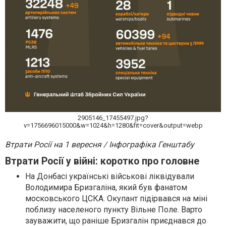
2905146_17455497.jpg?
v=1756696015000&w=1024&h=1280&fit=cover&output=webp
Втрати Росії на 1 вересня / Інфографіка Генштабу
Втрати Росії у війні: коротко про головне
На Донбасі українські військові ліквідували
Володимира Бризгаліна, який був фанатом
московського ЦСКА. Окупант підірвався на міні
поблизу населеного пункту Вільне Поле. Варто
зауважити, що раніше Бризгалін приєднався до