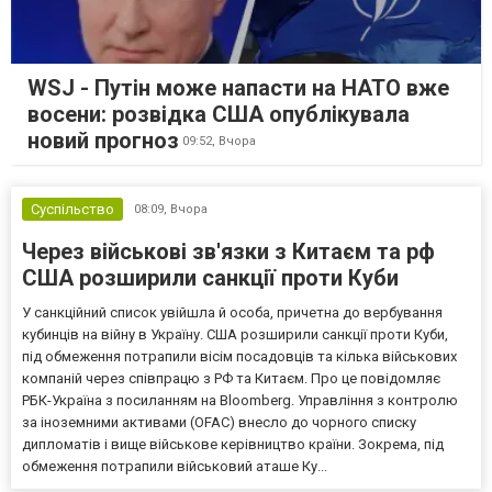
WSJ - Путін може напасти на НАТО вже
восени: розвідка США опублікувала
новий прогноз
09:52,
Вчора
Суспільство
08:09,
Вчора
Через військові зв'язки з Китаєм та рф
США розширили санкції проти Куби
У санкційний список увійшла й особа, причетна до вербування
кубинців на війну в Україну. США розширили санкції проти Куби,
під обмеження потрапили вісім посадовців та кілька військових
компаній через співпрацю з РФ та Китаєм. Про це повідомляє
РБК-Україна з посиланням на Bloomberg. Управління з контролю
за іноземними активами (OFAC) внесло до чорного списку
дипломатів і вище військове керівництво країни. Зокрема, під
обмеження потрапили військовий аташе Ку...