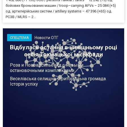
бойових броньованих машин / troop–carrying AFVs – 25 084 (+5)
од. артилерійських систем / artillery systems – 47 396 (+65) од.
РСЗВ / MLRS – 2...
Новости ОТГ
СПЕЦТЕМА
Відбулась остання в нинішньому році
сесія Токмацької міськради
Роза и Нововасильевка с новыми
остановочными комплексами
Веселівська селищна територіальна громада.
Історія успіху