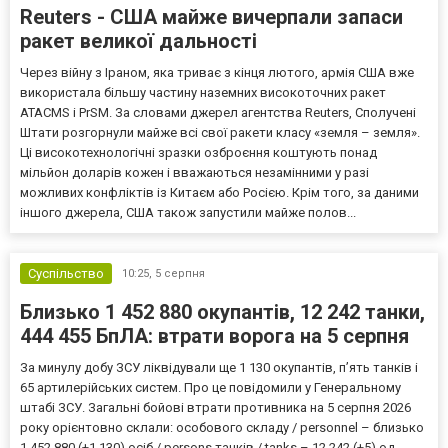
Reuters - США майже вичерпали запаси
ракет великої дальності
Через війну з Іраном, яка триває з кінця лютого, армія США вже
використала більшу частину наземних високоточних ракет
ATACMS і PrSM. За словами джерел агентства Reuters, Сполучені
Штати розгорнули майже всі свої ракети класу «земля – земля».
Ці високотехнологічні зразки озброєння коштують понад
мільйон доларів кожен і вважаються незамінними у разі
можливих конфліктів із Китаєм або Росією. Крім того, за даними
іншого джерела, США також запустили майже полов...
Суспільство
10:25,
5 серпня
Близько 1 452 880 окупантів, 12 242 танки,
444 455 БпЛА: втрати ворога на 5 серпня
За минулу добу ЗСУ ліквідували ще 1 130 окупантів, пʼять танків і
65 артилерійських систем. Про це повідомили у Генеральному
штабі ЗСУ. Загальні бойові втрати противника на 5 серпня 2026
року орієнтовно склали: особового складу / personnel – близько
1 452 880 (+1 130) осіб / persons танків / tanks – 12 242 (+5) од.