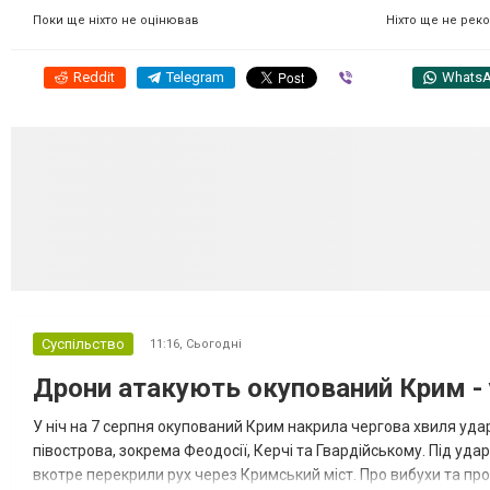
Ніхто ще не рек
Поки ще ніхто не оцінював
Reddit
Telegram
Viber
Whats
Суспільство
11:16,
Сьогодні
Дрони атакують окупований Крим - у
У ніч на 7 серпня окупований Крим накрила чергова хвиля удар
півострова, зокрема Феодосії, Керчі та Гвардійському. Під уда
вкотре перекрили рух через Кримський міст. Про вибухи та про