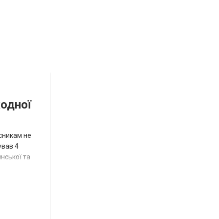
Відбулась
остання
Новости
в
СПЕЦТЕМА
ОТГ
жодної
нинішньому
році
исникам не
сесія
ував 4
нської та
Токмацької
міськради
Роза
и