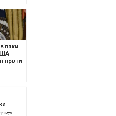
зв'язки
США
ї проти
ки
спрямує