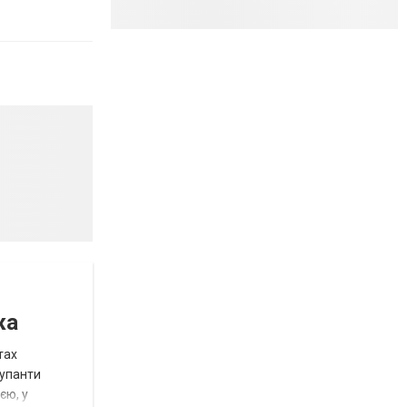
жа
тах
купанти
єю, у