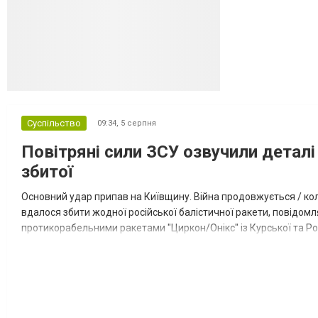
Суспільство
09:34,
5 серпня
Повітряні сили ЗСУ озвучили деталі 
збитої
Основний удар припав на Київщину. Війна продовжується / кол
вдалося збити жодної російської балістичної ракети, повідомля
протикорабельними ракетами "Циркон/Онікс" із Курської та Рос
Курської обл., 115 ударними БпЛА типу Shahed (більшість із...