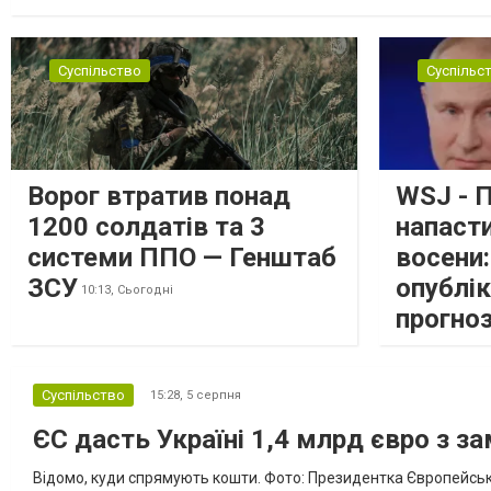
Феодосії був приліт, ймовірно, по скупченню техніки в районі кол
Суспільство
Суспільс
Ворог втратив понад
WSJ - 
1200 солдатів та 3
напаст
системи ППО — Генштаб
восени
ЗСУ
опублі
10:13,
Сьогодні
прогно
Суспільство
15:28,
5 серпня
ЄС дасть Україні 1,4 млрд євро з з
Відомо, куди спрямують кошти. Фото: Президентка Європейсько