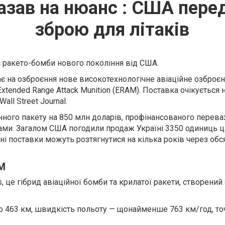
азав на нюанс : США пере
зброю для літаків
 ракето-бомби нового покоління від США.
є на озброєння нове високотехнологічне авіаційне озброє
xtended Range Attack Munition (ERAM). Поставка очікується 
all Street Journal.
ного пакету на 850 млн доларів, профінансованого перев
ми. Загалом США погодили продаж Україні 3350 одиниць ц
ні поставки можуть розтягнутися на кілька років через обс
AM
, це гібрид авіаційної бомби та крилатої ракети, створений
о 463 км, швидкість польоту — щонайменше 763 км/год, то