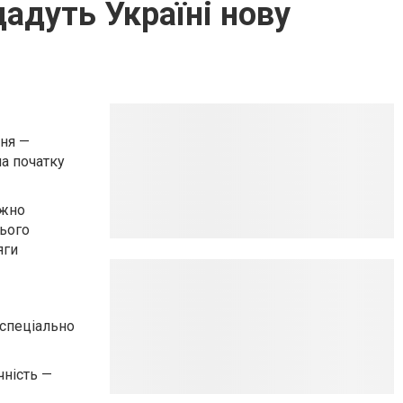
дадуть Україні нову
ння —
на початку
ажно
ього
яги
 спеціально
чність —