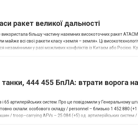
аси ракет великої дальності
вже використала більшу частину наземних високоточних ракет ATACMS
 майже всі свої ракети класу «земля – земля». Ці високотехнологі
незамінними у разі можливих конфліктів із Китаєм або Росією. Крі
 танки, 444 455 БпЛА: втрати ворога на
ів і 65 артилерійських систем. Про це повідомили у Генеральному шт
овно склали: особового складу / personnel – близько 1 452 880 (+1 1
ин / troop–carrying AFVs – 25 084 (+5) од. артилерійських систем / a