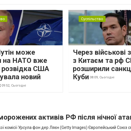
...
тво
Суспільство
Путін може
Через військові 
и на НАТО вже
з Китаєм та рф 
: розвідка США
розширили санкці
кувала новий
Куби
08:09,
Сьогодні
з
09:52,
Сьогодні
аморожених активів РФ після нічної ата
ї комісії Урсула фон дер Ляєн (Getty Images) Європейський Союз 