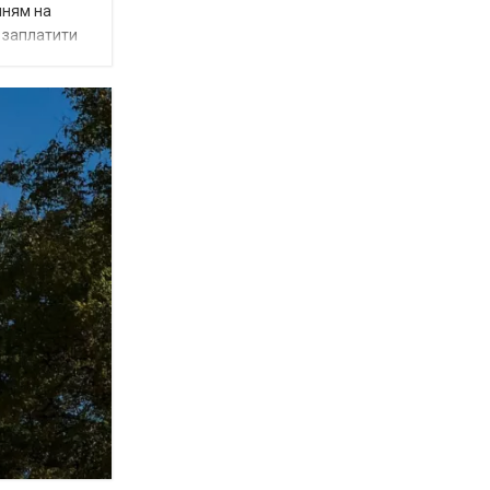
нням на
є заплатити