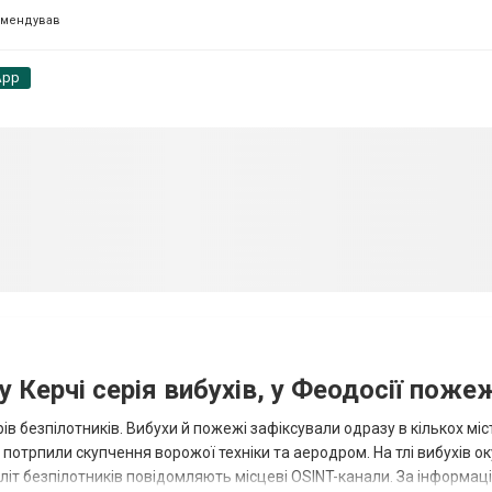
омендував
App
 Керчі серія вибухів, у Феодосії поже
ів безпілотників. Вибухи й пожежі зафіксували одразу в кількох міс
р потрпили скупчення ворожої техніки та аеродром. На тлі вибухів о
літ безпілотників повідомляють місцеві OSINT-канали. За інформаці