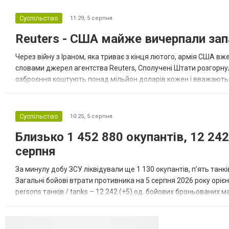
повідомляє Bloomberg. За даними видання,
Суспільство
11:29,
5 серпня
зі сторони Європи до цих переговорів
долучилися колишні високопосадовці
Reuters - США майже вичерпали зап
Великої Британії, Франції, Німеччини та Р...
Через війну з Іраном, яка триває з кінця лютого, армія США 
словами джерел агентства Reuters, Сполучені Штати розгорнули
озброєння коштують понад мільйон доларів кожен і вважаються 
даними іншого джерела, США також запустили майже полов...
Суспільство
10:25,
5 серпня
Близько 1 452 880 окупантів, 12 242
серпня
За минулу добу ЗСУ ліквідували ще 1 130 окупантів, пʼять танк
Загальні бойові втрати противника на 5 серпня 2026 року орієнт
persons танків / tanks – 12 242 (+5) од. бойових броньованих маш
systems – 47 396 (+65) од. РСЗВ / MLRS – 2...