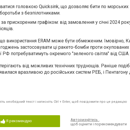
тися головкою Quicksink, що дозволяє бити по морських ц
боротьби з безпілотниками.
за прискореним графіком: від замовлення у січні 2024 рок
сяців.
що використання ERAM може бути обмеженим. Імовірно, К
годжень застосовувати ці ракето-бомби проти окупованих 
рії РФ потребуватимуть окремого "зеленого світла" від США.
терігають від можливих технічних труднощів. Раніше подіб
вилася вразливою до російських систем РЕБ, і Пентагону
ть необхідний текст і натисніть Ctrl + Enter, щоб повідомити про це редакцію
Авторизуйтесь
,
Я рекомендую
щоб оцінити і порекомендувати