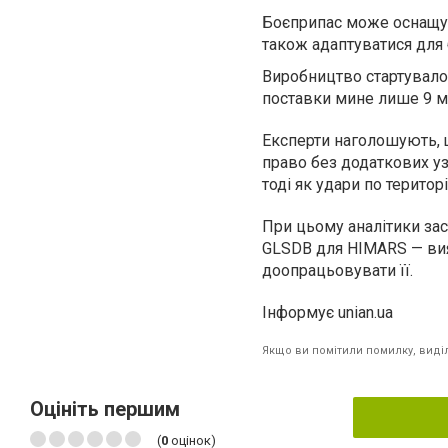
Боєприпас може оснащува
також адаптуватися для 
Виробництво стартувало 
поставки мине лише 9 мі
Експерти наголошують, 
право без додаткових уз
тоді як удари по терито
При цьому аналітики зас
GLSDB для HIMARS — вия
доопрацьовувати її.
Інформує unian.ua
Якщо ви помітили помилку, виділі
Оцініть першим
(
0
оцінок)