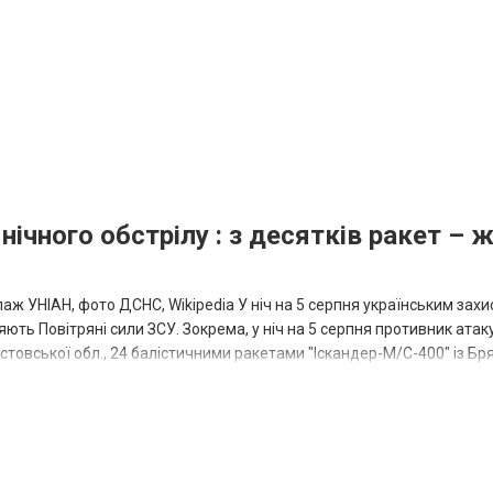
нічного обстрілу : з десятків ракет – 
аж УНІАН, фото ДСНС, Wikipedia У ніч на 5 серпня українським зах
ють Повітряні сили ЗСУ. Зокрема, у ніч на 5 серпня противник атак
товської обл., 24 балістичними ракетами "Іскандер-М/С-400" із Бря