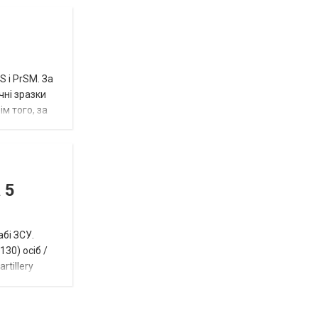
 і PrSM. За
чні зразки
м того, за
 5
абі ЗСУ.
30) осіб /
rtillery