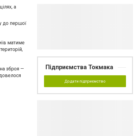
ілях, а
у до першої
иїв матиме
територій,
Підприємства Токмака
на зброя —
 довелося
Додати підприємство