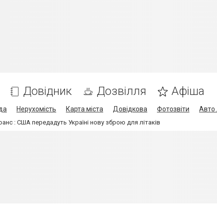
Довідник
Дозвілля
Афіша
да
Нерухомість
Карта міста
Довідкова
Фотозвіти
Авто 
юанс : США передадуть Україні нову зброю для літаків