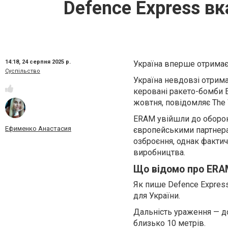
Defence Express вк
14:18,
24 серпня 2025 р.
Україна вперше отримає
Суспільство
Україна невдовзі отрима
керовані ракето-бомби E
жовтня, повідомляє The W
ERAM увійшли до оборон
Ефименко Анастасия
європейськими партнера
озброєння, однак фактич
виробництва.
Що відомо про ER
Як пише Defence Express
для України.
Дальність ураження — д
близько 10 метрів.