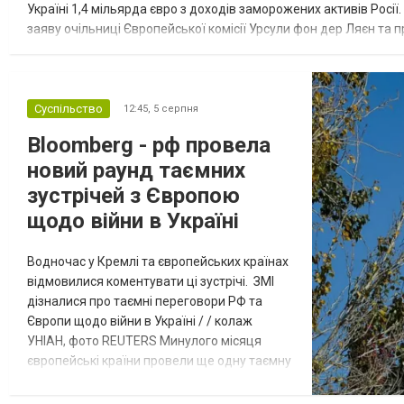
Україні 1,4 мільярда євро з доходів заморожених активів Росі
заяву очільниці Європейської комісії Урсули фон дер Ляєн та п
за руйнування Урсула фон дер Ляєн заявила, що ЄС надасть У..
Суспільство
12:45,
5 серпня
Bloomberg - рф провела
новий раунд таємних
зустрічей з Європою
щодо війни в Україні
Водночас у Кремлі та європейських країнах
відмовилися коментувати ці зустрічі. ЗМІ
дізналися про таємні переговори РФ та
Європи щодо війни в Україні / / колаж
УНІАН, фото REUTERS Минулого місяця
європейські країни провели ще одну таємну
зустріч з представниками РФ щодо
завершення війни в Україні. Про це