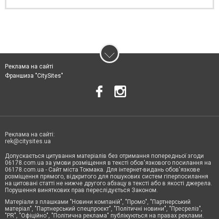
Реклама на сайті
Франшиза "CitySites"
Реклама на сайті:
rek@citysites.ua
Допускається цитування матеріалів без отримання попередньої згоди
06178.com.ua за умови розміщення в тексті обов'язкового посилання на
06178.com.ua - Сайт міста Токмака. Для інтернет-видань обов'язкове
розміщення прямого, відкритого для пошукових систем гіперпосилання
на цитовані статті не нижче другого абзацу в тексті або в якості джерела.
Порушення виняткових прав переслідується Законом.
Матеріали з плашками "Новини компаній", "Промо", "Партнерський
матеріал", "Партнерський спецпроєкт", "Політичні новини", "Пресреліз",
"PR", "Офіційно", "Політична реклама" публікуються на правах реклами.