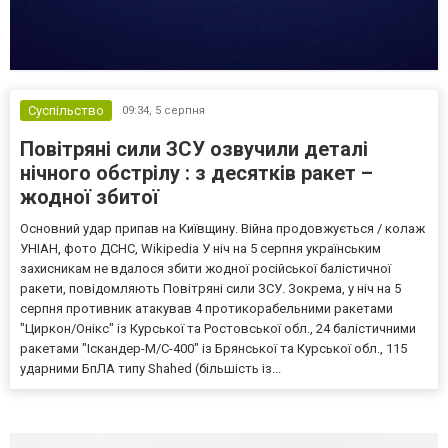
Суспільство
09:34,
5 серпня
Повітряні сили ЗСУ озвучили деталі
нічного обстрілу : з десятків ракет –
жодної збитої
Основний удар припав на Київщину. Війна продовжується / колаж
УНІАН, фото ДСНС, Wikipedia У ніч на 5 серпня українським
захисникам не вдалося збити жодної російської балістичної
ракети, повідомляють Повітряні сили ЗСУ. Зокрема, у ніч на 5
серпня противник атакував 4 протикорабельними ракетами
"Циркон/Онікс" із Курської та Ростовської обл., 24 балістичними
ракетами "Іскандер-М/С-400" із Брянської та Курської обл., 115
ударними БпЛА типу Shahed (більшість із...