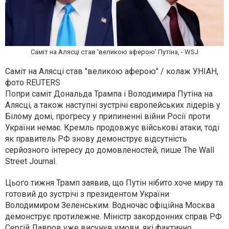
Саміт на Алясці став 'великою аферою' Путіна, - WSJ
Саміт на Алясці став "великою аферою" / колаж УНІАН,
фото REUTERS
Попри саміт Дональда Трампа і Володимира Путіна на
Алясці, а також наступні зустрічі європейських лідерів у
Білому домі, прогресу у припиненні війни Росії проти
України немає. Кремль продовжує військові атаки, тоді
як правитель РФ знову демонструє відсутність
серйозного інтересу до домовленостей, пише The Wall
Street Journal.
Цього тижня Трамп заявив, що Путін нібито хоче миру та
готовий до зустрічі з президентом України
Володимиром Зеленським. Водночас офіційна Москва
демонструє протилежне. Міністр закордонних справ РФ
Сергій Лавров уже висунув умови, які фактично