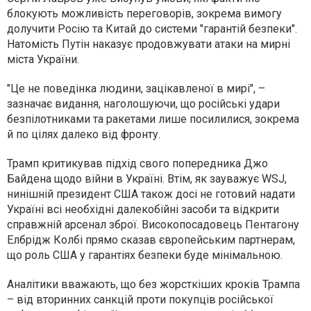
блокують можливість переговорів, зокрема вимогу
долучити Росію та Китай до системи "гарантій безпеки".
Натомість Путін наказує продовжувати атаки на мирні
міста України.
"Це не поведінка людини, зацікавленої в мирі", –
зазначає видання, наголошуючи, що російські удари
безпілотниками та ракетами лише посилилися, зокрема
й по цілях далеко від фронту.
Трамп критикував підхід свого попередника Джо
Байдена щодо війни в Україні. Втім, як зауважує WSJ,
нинішній президент США також досі не готовий надати
Україні всі необхідні далекобійні засоби та відкрити
справжній арсенал зброї. Високопосадовець Пентагону
Елбрідж Колбі прямо сказав європейським партнерам,
що роль США у гарантіях безпеки буде мінімальною.
Аналітики вважають, що без жорсткіших кроків Трампа
– від вторинних санкцій проти покупців російської