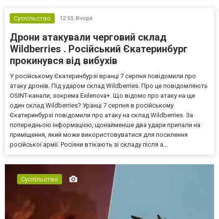
Суспільство
12:53,
Вчора
Дрони атакували черговий склад
Wildberries . Російський Єкатеринбург
прокинувся від вибухів
У російському Єкатеринбурзі вранці 7 серпня повідомили про
атаку дронів. Під ударом склад Wildberries. Про це повідомляють
OSINT-канали, зокрема Exilenova+. Що відомо про атаку на ще
один склад Wildberries? Уранці 7 серпня в російському
Єкатеринбурзі повідомили про атаку на склад Wildberries. За
попередньою інформацією, щонайменше два удари припали на
приміщення, який може використовуватися для посилення
російської армії. Росіяни втікають зі складу після а...
Суспільство