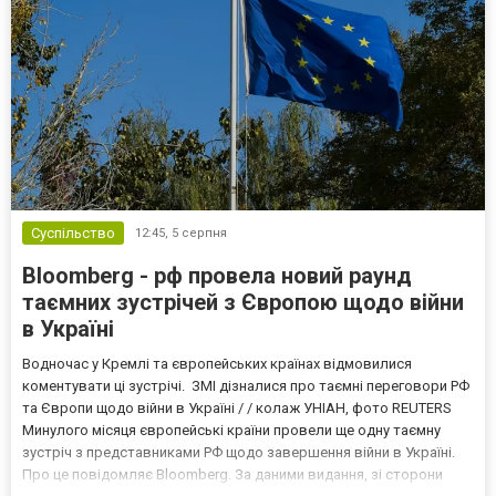
Суспільство
12:45,
5 серпня
Bloomberg - рф провела новий раунд
таємних зустрічей з Європою щодо війни
в Україні
Водночас у Кремлі та європейських країнах відмовилися
коментувати ці зустрічі. ЗМІ дізналися про таємні переговори РФ
та Європи щодо війни в Україні / / колаж УНІАН, фото REUTERS
Минулого місяця європейські країни провели ще одну таємну
зустріч з представниками РФ щодо завершення війни в Україні.
Про це повідомляє Bloomberg. За даними видання, зі сторони