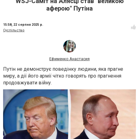
WSJ-Саміт на Алясці став "великою
аферою" Путіна
15:58,
22 серпня 2025 р.
Суспільство
Ефименко Анастасия
Путін не демонструє поведінку людини, яка прагне
миру, а дії його армії чітко говорять про прагнення
продовжувати війну.