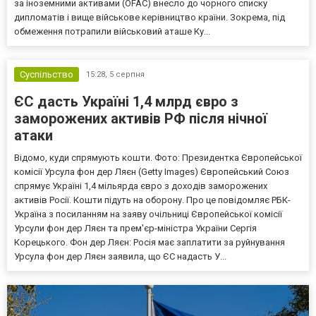
за іноземними активами (OFAC) внесло до чорного списку
дипломатів і вище військове керівництво країни. Зокрема, під
обмеження потрапили військовий аташе Ку...
Суспільство
15:28,
5 серпня
ЄС дасть Україні 1,4 млрд євро з
заморожених активів РФ після нічної
атаки
Відомо, куди спрямують кошти. Фото: Президентка Європейської
комісії Урсула фон дер Ляєн (Getty Images) Європейський Союз
спрямує Україні 1,4 мільярда євро з доходів заморожених
активів Росії. Кошти підуть на оборону. Про це повідомляє РБК-
Україна з посиланням на заяву очільниці Європейської комісії
Урсули фон дер Ляєн та прем'єр-міністра України Сергія
Корецького. Фон дер Ляєн: Росія має заплатити за руйнування
Урсула фон дер Ляєн заявила, що ЄС надасть У...