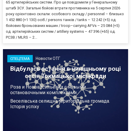
65 артилерійських систем. Про це повідомили у Генеральному
штабі ЗСУ. Загальні бойові втрати противника на 5 серпня 2026
року орієнтовно склали: особового складу / personnel – близько
1 452 880 (+1 130) осіб / persons танків / tanks – 12 242 (+5) од.
бойових броньованих машин / troop–carrying AFVs – 25 084 (+5)
од. артилерійських систем / artillery systems – 47 396 (+65) од.
РСЗВ / MLRS – 2...
Новости ОТГ
СПЕЦТЕМА
Відбулась остання в нинішньому році
сесія Токмацької міськради
Роза и Нововасильевка с новыми
остановочными комплексами
Веселівська селищна територіальна громада.
Історія успіху