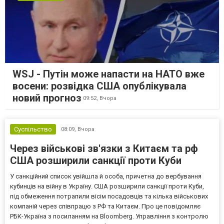
WSJ - Путін може напасти на НАТО вже
восени: розвідка США опублікувала
новий прогноз
09:52,
Вчора
Суспільство
08:09,
Вчора
Через військові зв'язки з Китаєм та рф
США розширили санкції проти Куби
У санкційний список увійшла й особа, причетна до вербування
кубинців на війну в Україну. США розширили санкції проти Куби,
під обмеження потрапили вісім посадовців та кілька військових
компаній через співпрацю з РФ та Китаєм. Про це повідомляє
РБК-Україна з посиланням на Bloomberg. Управління з контролю