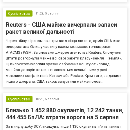
Європи до цих переговорів долучилися колишні
високопосадовці Великої Британії, Франції, Німеччини та Р...
Суспільство
11:29,
5 серпня
Reuters - США майже вичерпали запаси
ракет великої дальності
Через війну з Іраном, яка триває з кінця лютого, армія США вже
використала більшу частину наземних високоточних ракет
ATACMS і PrSM. За словами джерел агентства Reuters, Сполучені
Штати розгорнули майже всі свої ракети класу «земля – земля».
Ці високотехнологічні зразки озброєння коштують понад
мільйон доларів кожен і вважаються незамінними у разі
можливих конфліктів із Китаєм або Росією. Крім того, за даними
іншого джерела, США також запустили майже полов...
Суспільство
10:25,
5 серпня
Близько 1 452 880 окупантів, 12 242 танки,
444 455 БпЛА: втрати ворога на 5 серпня
За минулу добу ЗСУ ліквідували ще 1 130 окупантів, пʼять танків і