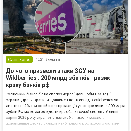
Суспільство
16:21,
3 серпня
До чого призвели атаки ЗСУ на
Wildberries . 200 млрд збитків і ризик
краху банків рф
Російський бізнес б'є на сполох через "дальнобійні санкції"
України. Дрони вразили щонайменше 10 складів Wildberries за
два тижні Збитки російських продавців уже перевищили 200 млрд
рублів РФ може загрожувати крах банківської системи У липні-
серпні 2026 року українські далекобійні дрони вразили
щонайменше десять складів найбільшого російського онлайн-
рітейлера Wildberries, спровокувавши масштабні пожежі. Поки