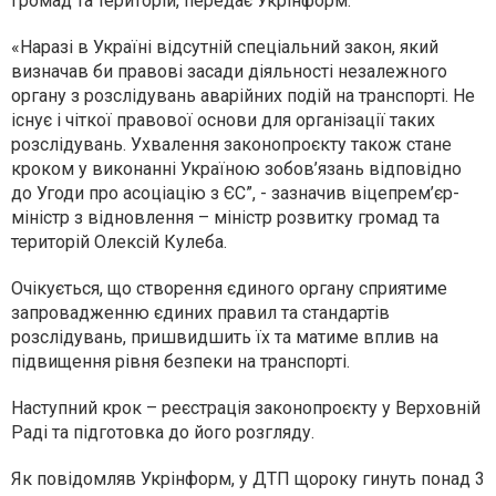
громад та територій, передає Укрінформ.
«Наразі в Україні відсутній спеціальний закон, який
визначав би правові засади діяльності незалежного
органу з розслідувань аварійних подій на транспорті. Не
існує і чіткої правової основи для організації таких
розслідувань. Ухвалення законопроєкту також стане
кроком у виконанні Україною зобов’язань відповідно
до Угоди про асоціацію з ЄС”, - зазначив віцепрем’єр-
міністр з відновлення – міністр розвитку громад та
територій Олексій Кулеба.
Очікується, що створення єдиного органу сприятиме
запровадженню єдиних правил та стандартів
розслідувань, пришвидшить їх та матиме вплив на
підвищення рівня безпеки на транспорті.
Наступний крок – реєстрація законопроєкту у Верховній
Раді та підготовка до його розгляду.
Як повідомляв Укрінформ, у ДТП щороку гинуть понад 3