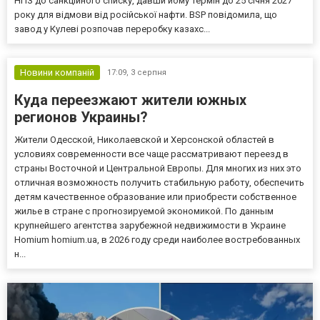
НПЗ до санкційного списку, давши йому термін до 25 січня 2027
року для відмови від російської нафти. BSP повідомила, що
завод у Кулеві розпочав переробку казахс...
Новини компаній
17:09,
3 серпня
Куда переезжают жители южных
регионов Украины?
Жители Одесской, Николаевской и Херсонской областей в
условиях современности все чаще рассматривают переезд в
страны Восточной и Центральной Европы. Для многих из них это
отличная возможность получить стабильную работу, обеспечить
детям качественное образование или приобрести собственное
жилье в стране с прогнозируемой экономикой. По данным
крупнейшего агентства зарубежной недвижимости в Украине
Homium homium.ua, в 2026 году среди наиболее востребованных
н...