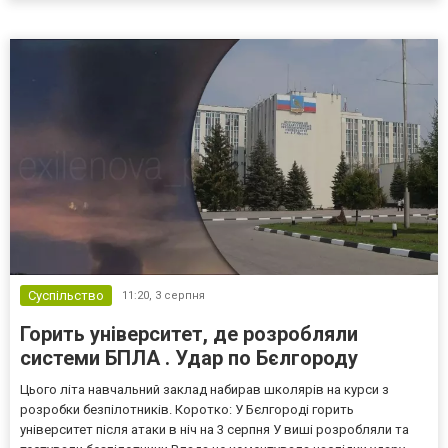
Кремль заперечує роль компанії в постачанні тов...
Суспільство
11:20,
3 серпня
Горить університет, де розробляли
системи БПЛА . Удар по Бєлгороду
Цього літа навчальний заклад набирав школярів на курси з
розробки безпілотників. Коротко: У Бєлгороді горить
університет після атаки в ніч на 3 серпня У виші розробляли та