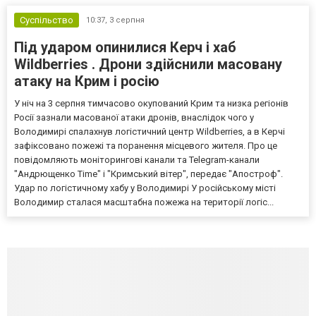
Суспільство
10:37,
3 серпня
Під ударом опинилися Керч і хаб
Wildberries . Дрони здійснили масовану
атаку на Крим і росію
У ніч на 3 серпня тимчасово окупований Крим та низка регіонів
Росії зазнали масованої атаки дронів, внаслідок чого у
Володимирі спалахнув логістичний центр Wildberries, а в Керчі
зафіксовано пожежі та поранення місцевого жителя. Про це
повідомляють моніторингові канали та Telegram-канали
"Андрющенко Time" і "Кримський вітер", передає "Апостроф".
Удар по логістичному хабу у Володимирі У російському місті
Володимир сталася масштабна пожежа на території логіс...