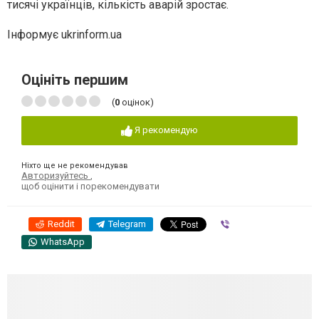
тисячі українців, кількість аварій зростає.
Інформує ukrinform.ua
Оцініть першим
(
0
оцінок)
Я рекомендую
Ніхто ще не рекомендував
Авторизуйтесь
,
щоб оцінити і порекомендувати
Reddit
Telegram
Viber
WhatsApp