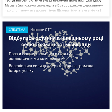
тестували безпілотники Влада не коментувала наслідки удару
Масштабна пожежа спалахнула в Білгородському державному
технологічному університеті імені Шухова після атаки в ніч на 3
серпня - у цьому закладі розробляли та тестували безпілотники.
Як пише російський Telegram-канал Astra, наслі...
Новости ОТГ
СПЕЦТЕМА
Відбулась остання в нинішньому році
сесія Токмацької міськради
Роза и Нововасильевка с новыми
остановочными комплексами
Веселівська селищна територіальна громада.
Історія успіху