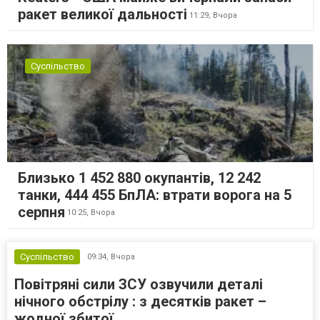
ракет великої дальності
11:29,
Вчора
Суспільство
Близько 1 452 880 окупантів, 12 242
танки, 444 455 БпЛА: втрати ворога на 5
серпня
10:25,
Вчора
Суспільство
09:34,
Вчора
Повітряні сили ЗСУ озвучили деталі
нічного обстрілу : з десятків ракет –
жодної збитої