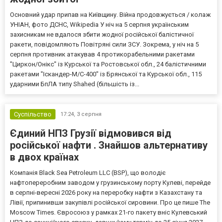
Основний удар припав на Київщину. Війна продовжується / колаж
УНІАН, фото ДСНС, Wikipedia У ніч на 5 серпня українським
захисникам не вдалося збити жодної російської балістичної
ракети, повідомляють Повітряні сили ЗСУ. Зокрема, у ніч на 5
серпня противник атакував 4 протикорабельними ракетами
"Циркон/Онікс" із Курської та Ростовської обл., 24 балістичними
ракетами "Іскандер-М/С-400" із Брянської та Курської обл., 115
ударними БпЛА типу Shahed (більшість із...
Суспільство
17:24,
3 серпня
Єдиний НПЗ Грузії відмовився від
російської нафти . Знайшов альтернативу
в двох країнах
Компанія Black Sea Petroleum LLC (BSP), що володіє
нафтопереробним заводом у грузинському порту Кулеві, перейде
в серпні-вересні 2026 року на переробку нафти з Казахстану та
Лівії, припинивши закупівлі російської сировини. Про це пише The
Moscow Times. Євросоюз у рамках 21-го пакету вніс Кулевський