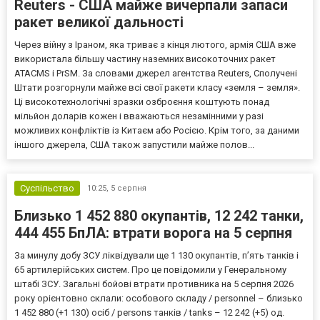
Reuters - США майже вичерпали запаси
ракет великої дальності
Через війну з Іраном, яка триває з кінця лютого, армія США вже
використала більшу частину наземних високоточних ракет
ATACMS і PrSM. За словами джерел агентства Reuters, Сполучені
Штати розгорнули майже всі свої ракети класу «земля – земля».
Ці високотехнологічні зразки озброєння коштують понад
мільйон доларів кожен і вважаються незамінними у разі
можливих конфліктів із Китаєм або Росією. Крім того, за даними
іншого джерела, США також запустили майже полов...
Суспільство
10:25,
5 серпня
Близько 1 452 880 окупантів, 12 242 танки,
444 455 БпЛА: втрати ворога на 5 серпня
За минулу добу ЗСУ ліквідували ще 1 130 окупантів, пʼять танків і
65 артилерійських систем. Про це повідомили у Генеральному
штабі ЗСУ. Загальні бойові втрати противника на 5 серпня 2026
року орієнтовно склали: особового складу / personnel – близько
1 452 880 (+1 130) осіб / persons танків / tanks – 12 242 (+5) од.