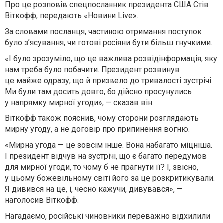
Про це розповів спецпосланник президента США Стів
Віткофф, передають «Новини Live».
За словами посланця, частиною отримання поступок
було з’ясування, чи готові росіяни бути більш гнучкими.
«І було зрозуміло, що це важлива розвідінформація, яку
нам треба було побачити. Президент розвинув
це майже одразу, що й призвело до тривалості зустрічі.
Ми були там досить довго, бо дійсно просунулись
у напрямку мирної угоди», — сказав він.
Віткофф також пояснив, чому сторони розглядають
мирну угоду, а не договір про припинення вогню.
«Мирна угода — це зовсім інше. Вона набагато міцніша.
І президент відчув на зустрічі, що є багато передумов
для мирної угоди, то чому б не прагнути її? І, звісно,
у цьому божевільному світі його за це розкритикували.
Я дивився на це, і, чесно кажучи, дивувався», —
наголосив Віткофф.
Нагадаємо, російські чиновники переважно відхилили