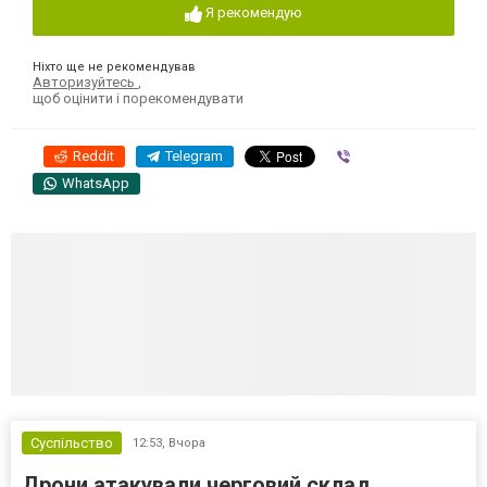
Я рекомендую
Ніхто ще не рекомендував
Авторизуйтесь
,
щоб оцінити і порекомендувати
Reddit
Telegram
Viber
WhatsApp
Суспільство
12:53,
Вчора
Дрони атакували черговий склад