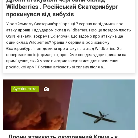
Wildberries . Російський Єкатеринбург
прокинувся від вибухів
У російському Єкатеринбурзі вранці 7 серпня повідомили про
атаку дронів. Під ударом склад Wildberries. Про це повідомляють
OSINT-канали, зокрема Exilenova+. Що відомо про атаку на ще
один склад Wildberries? Уранці 7 серпня в російському
Єкатеринбурзі повідомили про атаку на склад Wildberries. За
попередньою інформацією, щонайменше два удари припали на
приміщення, який може використовуватися для посилення
російської армії. Росіяни втікають зі складу після а...
Суспільство
Дрони атакують окупований Крим - у