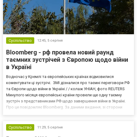
Суспільство
12:45,
5 серпня
Bloomberg - рф провела новий раунд
таємних зустрічей з Європою щодо війни
в Україні
Водночас у Кремлі та європейських країнах відмовилися
коментувати ці зустрічі. ЗМІ дізналися про таємні переговори РФ
та Європи щодо війни в Україні / / колаж УНІАН, фото REUTERS
Минулого місяця європейські країни провели ще одну таємну
зустріч з представниками РФ щодо завершення війни в Україні.
Про це повідомляє Bloomberg. За даними видання, зі сторони
Європи до цих переговорів долучилися колишні
високопосадовці Великої Британії, Франції, Німеччини та Р...
Суспільство
11:29,
5 серпня