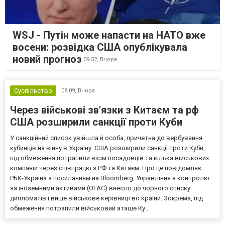
WSJ - Путін може напасти на НАТО вже
восени: розвідка США опублікувала
новий прогноз
09:52,
Вчора
Суспільство
08:09,
Вчора
Через військові зв'язки з Китаєм та рф
США розширили санкції проти Куби
У санкційний список увійшла й особа, причетна до вербування
кубинців на війну в Україну. США розширили санкції проти Куби,
під обмеження потрапили вісім посадовців та кілька військових
компаній через співпрацю з РФ та Китаєм. Про це повідомляє
РБК-Україна з посиланням на Bloomberg. Управління з контролю
за іноземними активами (OFAC) внесло до чорного списку
дипломатів і вище військове керівництво країни. Зокрема, під
обмеження потрапили військовий аташе Ку...