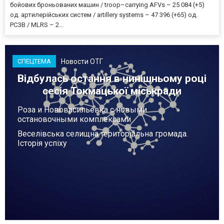
бойових броньованих машин / troop–carrying AFVs – 25 084 (+5)
од. артилерійських систем / artillery systems – 47 396 (+65) од.
РСЗВ / MLRS – 2...
Новости ОТГ
СПЕЦТЕМА
Відбулась остання в нинішньому році
сесія Токмацької міськради
Роза и Нововасильевка с новыми
остановочными комплексами
Веселівська селищна територіальна громада.
Історія успіху