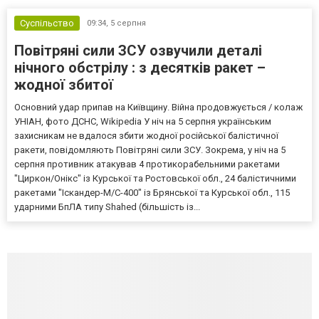
Суспільство
09:34,
5 серпня
Повітряні сили ЗСУ озвучили деталі
нічного обстрілу : з десятків ракет –
жодної збитої
Основний удар припав на Київщину. Війна продовжується / колаж
УНІАН, фото ДСНС, Wikipedia У ніч на 5 серпня українським
захисникам не вдалося збити жодної російської балістичної
ракети, повідомляють Повітряні сили ЗСУ. Зокрема, у ніч на 5
серпня противник атакував 4 протикорабельними ракетами
"Циркон/Онікс" із Курської та Ростовської обл., 24 балістичними
ракетами "Іскандер-М/С-400" із Брянської та Курської обл., 115
ударними БпЛА типу Shahed (більшість із...