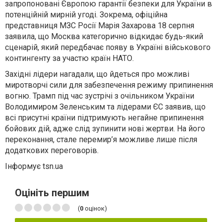
запропоновані Європою гарантії безпеки для України в
потенційній мирній угоді. Зокрема, офіційна
представниця МЗС Росії Марія Захарова 18 серпня
заявила, що Москва категорично відкидає будь-який
сценарій, який передбачає появу в Україні військового
контингенту за участю країн НАТО.
Західні лідери нагадали, що йдеться про можливі
миротворчі сили для забезпечення режиму припинення
вогню. Трамп під час зустрічі з очільником України
Володимиром Зеленським та лідерами ЄС заявив, що
всі присутні країни підтримують негайне припинення
бойових дій, адже слід зупинити нові жертви. На його
переконання, стале перемир’я можливе лише після
додаткових переговорів.
Інформує tsn.ua
Оцініть першим
(
0
оцінок)