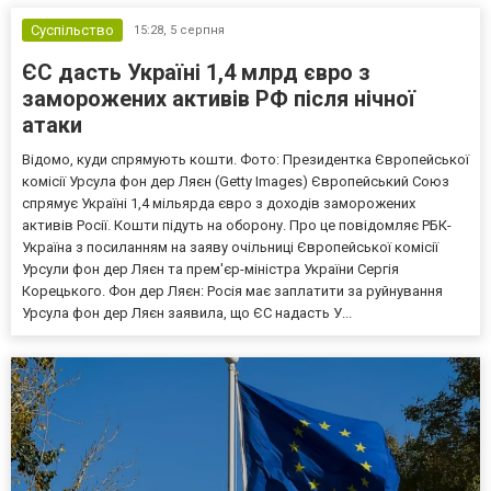
Суспільство
15:28,
5 серпня
ЄС дасть Україні 1,4 млрд євро з
заморожених активів РФ після нічної
атаки
Відомо, куди спрямують кошти. Фото: Президентка Європейської
комісії Урсула фон дер Ляєн (Getty Images) Європейський Союз
спрямує Україні 1,4 мільярда євро з доходів заморожених
активів Росії. Кошти підуть на оборону. Про це повідомляє РБК-
Україна з посиланням на заяву очільниці Європейської комісії
Урсули фон дер Ляєн та прем'єр-міністра України Сергія
Корецького. Фон дер Ляєн: Росія має заплатити за руйнування
Урсула фон дер Ляєн заявила, що ЄС надасть У...