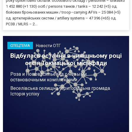
року орієнтовно склали: особового складу / personnel – близько
1 452 880 (+1 130) осіб / persons танків / tanks – 12 242 (+5) од.
бойових броньованих машин / troop–carrying AFVs – 25 084 (+5)
од. артилерійських систем / artillery systems – 47 396 (+65) од.
РСЗВ / MLRS – 2...
Новости ОТГ
СПЕЦТЕМА
Відбулась остання в нинішньому році
сесія Токмацької міськради
Роза и Нововасильевка с новыми
остановочными комплексами
Веселівська селищна територіальна громада.
Історія успіху