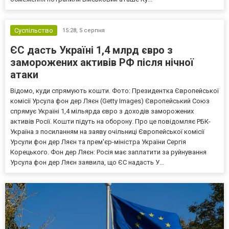
Суспільство
15:28,
5 серпня
ЄС дасть Україні 1,4 млрд євро з
заморожених активів РФ після нічної
атаки
Відомо, куди спрямують кошти. Фото: Президентка Європейської
комісії Урсула фон дер Ляєн (Getty Images) Європейський Союз
спрямує Україні 1,4 мільярда євро з доходів заморожених
активів Росії. Кошти підуть на оборону. Про це повідомляє РБК-
Україна з посиланням на заяву очільниці Європейської комісії
Урсули фон дер Ляєн та прем'єр-міністра України Сергія
Корецького. Фон дер Ляєн: Росія має заплатити за руйнування
Урсула фон дер Ляєн заявила, що ЄС надасть У...