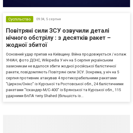
Суспільство
09:34,
5 серпня
Повітряні сили ЗСУ озвучили деталі
нічного обстрілу : з десятків ракет –
жодної збитої
Основний удар припав на Київщину. Війна продовжується / колаж
УНІАН, фото ДСНС, Wikipedia У ніч на 5 серпня українським
захисникам не вдалося збити жодної російської балістичної
ракети, повідомляють Повітряні сили ЗСУ. Зокрема, у ніч на 5
серпня противник атакував 4 протикорабельними ракетами
"Циркон/Онікс" із Курської та Ростовської обл., 24 балістичними
ракетами "Іскандер-М/С-400" із Брянської та Курської обл., 115
ударними БпЛА типу Shahed (більшість із...