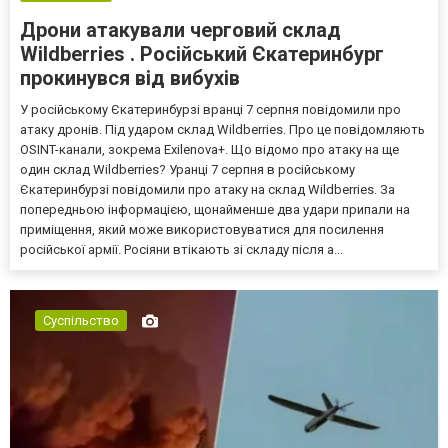
Дрони атакували черговий склад
Wildberries . Російський Єкатеринбург
прокинувся від вибухів
У російському Єкатеринбурзі вранці 7 серпня повідомили про
атаку дронів. Під ударом склад Wildberries. Про це повідомляють
OSINT-канали, зокрема Exilenova+. Що відомо про атаку на ще
один склад Wildberries? Уранці 7 серпня в російському
Єкатеринбурзі повідомили про атаку на склад Wildberries. За
попередньою інформацією, щонайменше два удари припали на
приміщення, який може використовуватися для посилення
російської армії. Росіяни втікають зі складу після а...
Суспільство