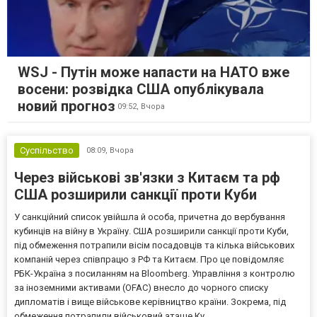
WSJ - Путін може напасти на НАТО вже
восени: розвідка США опублікувала
новий прогноз
09:52,
Вчора
Суспільство
08:09,
Вчора
Через військові зв'язки з Китаєм та рф
США розширили санкції проти Куби
У санкційний список увійшла й особа, причетна до вербування
кубинців на війну в Україну. США розширили санкції проти Куби,
під обмеження потрапили вісім посадовців та кілька військових
компаній через співпрацю з РФ та Китаєм. Про це повідомляє
РБК-Україна з посиланням на Bloomberg. Управління з контролю
за іноземними активами (OFAC) внесло до чорного списку
дипломатів і вище військове керівництво країни. Зокрема, під
обмеження потрапили військовий аташе Ку...