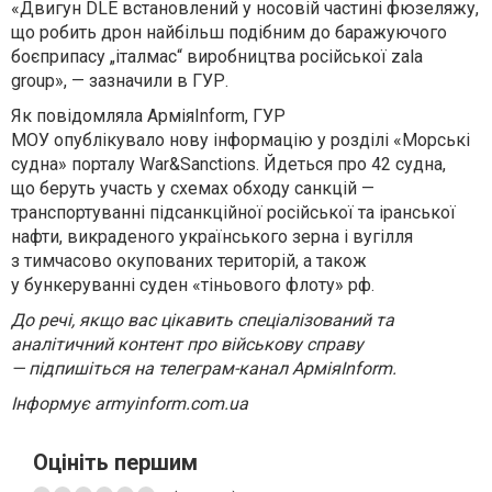
«Двигун DLE встановлений у носовій частині фюзеляжу,
що робить дрон найбільш подібним до баражуючого
боєприпасу „італмас“ виробництва російської zala
group», — зазначили в ГУР.
Як повідомляла АрміяInform, ГУР
МОУ опублікувало нову інформацію у розділі «Морські
судна» порталу War&Sanctions. Йдеться про 42 судна,
що беруть участь у схемах обходу санкцій —
транспортуванні підсанкційної російської та іранської
нафти, викраденого українського зерна і вугілля
з тимчасово окупованих територій, а також
у бункеруванні суден «тіньового флоту» рф.
До речі, якщо вас цікавить спеціалізований та
аналітичний контент про військову справу
—
підпишіться на телеграм-канал АрміяInform.
Інформує armyinform.com.ua
Оцініть першим