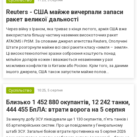
Суспільство
11:29,
5 серпня
Reuters - США майже вичерпали запаси
ракет великої дальності
Через війну з Іраном, яка триває з кінця лютого, армія США вже
використала більшу частину наземних високоточних ракет
ATACMS і PrSM. За словами джерел агентства Reuters, Сполучені
Штати розгорнули майже всі свої ракети класу «земля – земля».
Ці високотехнологічні зразки озброєння коштують понад
мільйон доларів кожен і вважаються незамінними у разі
можливих конфліктів із Китаєм або Росією. Крім того, за даними
іншого джерела, США також запустили майже полов...
Суспільство
10:25,
5 серпня
Близько 1 452 880 окупантів, 12 242 танки,
444 455 БпЛА: втрати ворога на 5 серпня
За минулу добу ЗСУ ліквідували ще 1 130 окупантів, пʼять танків і
65 артилерійських систем. Про це повідомили у Генеральному
штабі ЗСУ. Загальні бойові втрати противника на 5 серпня 2026