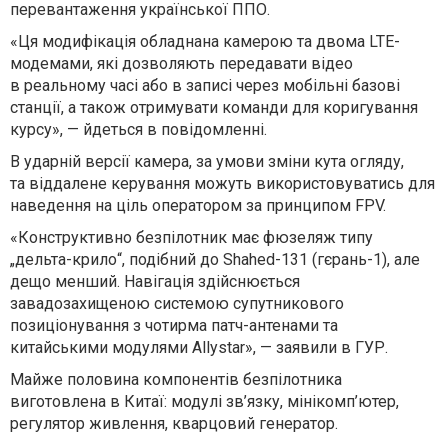
перевантаження української ППО.
«Ця модифікація обладнана камерою та двома LTE-
модемами, які дозволяють передавати відео
в реальному часі або в записі через мобільні базові
станції, а також отримувати команди для коригування
курсу», — йдеться в повідомленні.
В ударній версії камера, за умови зміни кута огляду,
та віддалене керування можуть використовуватись для
наведення на ціль оператором за принципом FPV.
«Конструктивно безпілотник має фюзеляж типу
„дельта-крило“, подібний до Shahed-131 (гєрань-1), але
дещо менший. Навігація здійснюється
завадозахищеною системою супутникового
позиціонування з чотирма патч-антенами та
китайськими модулями Allystar», — заявили в ГУР.
Майже половина компонентів безпілотника
виготовлена в Китаї: модулі зв’язку, мінікомп’ютер,
регулятор живлення, кварцовий генератор.