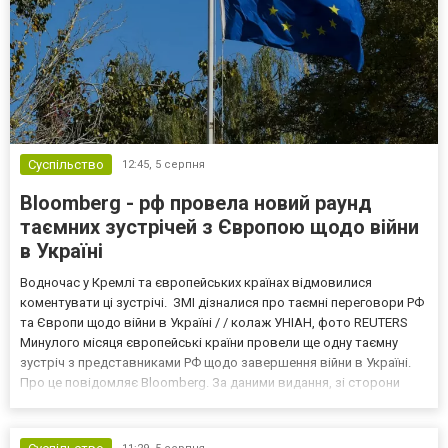
Суспільство
12:45,
5 серпня
Bloomberg - рф провела новий раунд
таємних зустрічей з Європою щодо війни
в Україні
Водночас у Кремлі та європейських країнах відмовилися
коментувати ці зустрічі. ЗМІ дізналися про таємні переговори РФ
та Європи щодо війни в Україні / / колаж УНІАН, фото REUTERS
Минулого місяця європейські країни провели ще одну таємну
зустріч з представниками РФ щодо завершення війни в Україні.
Про це повідомляє Bloomberg. За даними видання, зі сторони
Європи до цих переговорів долучилися колишні
високопосадовці Великої Британії, Франції, Німеччини та Р...