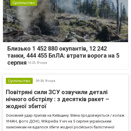
Суспільство
Близько 1 452 880 окупантів, 12 242
танки, 444 455 БпЛА: втрати ворога на 5
серпня
10:25,
Вчора
Суспільство
09:34,
Вчора
Повітряні сили ЗСУ озвучили деталі
нічного обстрілу : з десятків ракет –
жодної збитої
Основний удар припав на Київщину. Війна продовжується / колаж
УНІАН, фото ДСНС, Wikipedia У ніч на 5 серпня українським
захисникам не вдалося збити жодної російської балістичної