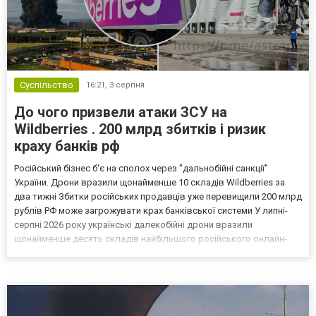
Суспільство
16:21,
3 серпня
До чого призвели атаки ЗСУ на
Wildberries . 200 млрд збитків і ризик
краху банків рф
Російський бізнес б'є на сполох через "дальнобійні санкції"
України. Дрони вразили щонайменше 10 складів Wildberries за
два тижні Збитки російських продавців уже перевищили 200 млрд
рублів РФ може загрожувати крах банківської системи У липні-
серпні 2026 року українські далекобійні дрони вразили
щонайменше десять складів найбільшого російського онлайн-
рітейлера Wildberries, спровокувавши масштабні пожежі. Поки
Кремль заперечує роль компанії в постачанні тов...