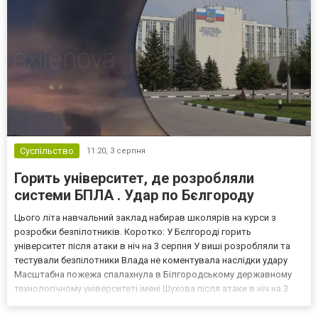
Суспільство
11:20,
3 серпня
Горить університет, де розробляли
системи БПЛА . Удар по Бєлгороду
Цього літа навчальний заклад набирав школярів на курси з
розробки безпілотників. Коротко: У Бєлгороді горить
університет після атаки в ніч на 3 серпня У виші розробляли та
тестували безпілотники Влада не коментувала наслідки удару
Масштабна пожежа спалахнула в Білгородському державному
технологічному університеті імені Шухова після атаки в ніч на 3
серпня - у цьому закладі розробляли та тестували безпілотники.
Як пише російський Telegram-канал Astra, наслі...