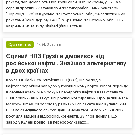
ракети, повідомляють Повітряні сили ЗСУ. Зокрема, у ніч на 5
серпня противник атакував 4 протикорабельними ракетами
"Циркон/Онікс" із Курської та Ростовської обл., 24 балістичними
ракетами "Іскандер-М/С-400" із Брянської та Курської обл., 115
ударними БпЛА типу Shahed (більшість із...
Суспільство
17:24,
3 серпня
Єдиний НПЗ Грузії відмовився від
російської нафти . Знайшов альтернативу
в двох країнах
Компанія Black Sea Petroleum LLC (BSP), що володіє
нафтопереробним заводом у грузинському порту Кулеві, перейде
в серпні-вересні 2026 року на переробку нафти з Казахстану та
Лівії, припинивши закупівлі російської сировини. Про це пише The
Moscow Times. Євросоюз у рамках 21-го пакету вніс Кулевський
НПЗ до санкційного списку, давши йому термін до 25 січня 2027
року для відмови від російської нафти. BSP повідомила, що
завод у Кулеві розпочав переробку казахс...