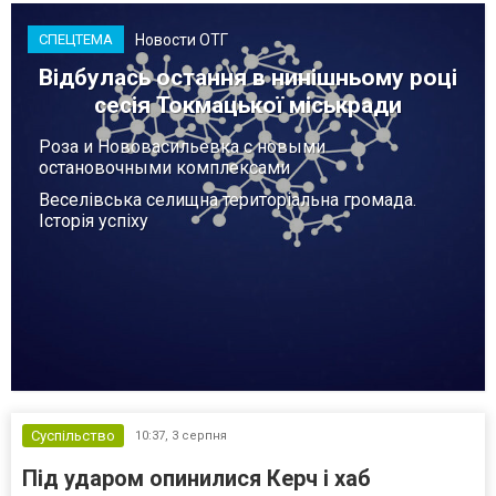
Новости ОТГ
СПЕЦТЕМА
Відбулась остання в нинішньому році
сесія Токмацької міськради
Роза и Нововасильевка с новыми
остановочными комплексами
Веселівська селищна територіальна громада.
Історія успіху
Суспільство
10:37,
3 серпня
Під ударом опинилися Керч і хаб