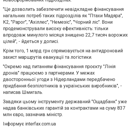
"Це дозволить забезпечити невідкладне фінансування
нагальних потреб таких підрозділів як "Птахи Мадяра",
К2, "Рарог", "Ахіллес", "Немезіс", "Чорний ліс". Вони
продемонстрували високу ефективність: тільки
впродовж минулого місяця знищено 22,7 тисяч ворожих
цілей", - йдеться у дописі.
Крім того, 1 млрд грн спрямовується на антидроновий
захист маршрутів евакуації та логістики.
"Окремо над питанням фінансування проєкту "Лінія
дронів" працюємо з партнерами. У межах
двосторонньої угоди з Нідерландами передбачено
придбання безпілотників в українських виробників", -
написав Шмигаль.
Завдяки цьому інструменту державний "Ощадбанк" уже
надав банківських гарантій за контрактами на суму 837
млн євро, зазначив міністр.
Інформує interfax.com.ua