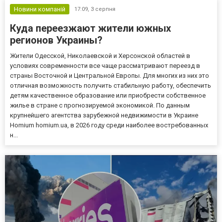
Новини компаній
17:09,
3 серпня
Куда переезжают жители южных
регионов Украины?
Жители Одесской, Николаевской и Херсонской областей в
условиях современности все чаще рассматривают переезд в
страны Восточной и Центральной Европы. Для многих из них это
отличная возможность получить стабильную работу, обеспечить
детям качественное образование или приобрести собственное
жилье в стране с прогнозируемой экономикой. По данным
крупнейшего агентства зарубежной недвижимости в Украине
Homium homium.ua, в 2026 году среди наиболее востребованных
н...