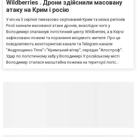
Wildberries . Дрони здійснили масовану
атаку на Крим і росію
У ніч на 3 серпня тимчасово окупований Крим та низка регіонів
Росії зазнали масованої атаки дронів, внаслідок чого у
Володимирі спалахнув логістичний центр Wildberries, а в Керчі
зафіксовано пожежі та поранення місцевого жителя. Про це
повідомляють моніторингові канали та Telegram-канали
"Андрющенко Time" і "Кримський вітер", передає "Апостроф".
Удар по логістичному хабу у Володимирі У російському місті
Володимир сталася масштабна пожежа на території логіс...