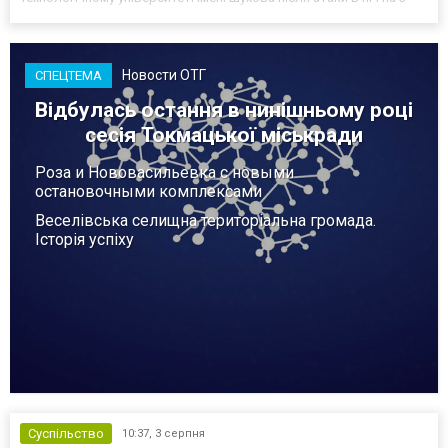
серпня - у цьому закладі розробляли та тестували безпілотники.
Як пише російський Telegram-канал Astra, наслі...
Новости ОТГ
СПЕЦТЕМА
Відбулась остання в нинішньому році
сесія Токмацької міськради
Роза и Нововасильевка с новыми
остановочными комплексами
Веселівська селищна територіальна громада.
Історія успіху
Суспільство
10:37,
3 серпня