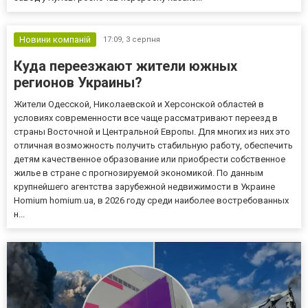
Новини компаній
17:09,
3 серпня
Куда переезжают жители южных
регионов Украины?
Жители Одесской, Николаевской и Херсонской областей в
условиях современности все чаще рассматривают переезд в
страны Восточной и Центральной Европы. Для многих из них это
отличная возможность получить стабильную работу, обеспечить
детям качественное образование или приобрести собственное
жилье в стране с прогнозируемой экономикой. По данным
крупнейшего агентства зарубежной недвижимости в Украине
Homium homium.ua, в 2026 году среди наиболее востребованных
н...