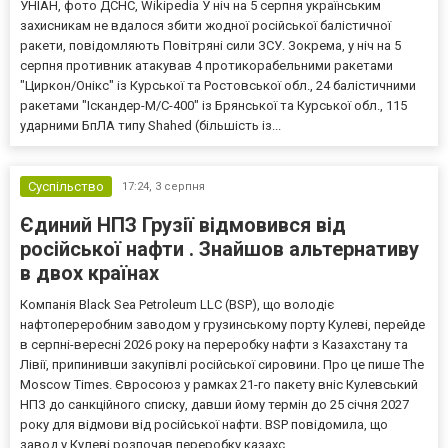
УНІАН, фото ДСНС, Wikipedia У ніч на 5 серпня українським
захисникам не вдалося збити жодної російської балістичної
ракети, повідомляють Повітряні сили ЗСУ. Зокрема, у ніч на 5
серпня противник атакував 4 протикорабельними ракетами
"Циркон/Онікс" із Курської та Ростовської обл., 24 балістичними
ракетами "Іскандер-М/С-400" із Брянської та Курської обл., 115
ударними БпЛА типу Shahed (більшість із...
Суспільство
17:24,
3 серпня
Єдиний НПЗ Грузії відмовився від
російської нафти . Знайшов альтернативу
в двох країнах
Компанія Black Sea Petroleum LLC (BSP), що володіє
нафтопереробним заводом у грузинському порту Кулеві, перейде
в серпні-вересні 2026 року на переробку нафти з Казахстану та
Лівії, припинивши закупівлі російської сировини. Про це пише The
Moscow Times. Євросоюз у рамках 21-го пакету вніс Кулевський
НПЗ до санкційного списку, давши йому термін до 25 січня 2027
року для відмови від російської нафти. BSP повідомила, що
завод у Кулеві розпочав переробку казахс...