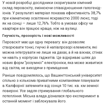
У новій розробці дослідники скоригували хімічний
склад перовскіту, змінюючи співвідношення галогенід-
іонів. У результаті матеріал показав ефективність 38,7%
при кімнатному освітленні яскравістю 2000 люкс, тоді
як на сонці — лише 12,76%. Тобто в умовах офісу чи
квартири він працює краще, ніж на вулиці.
Гнучкість, прозорість і нові можливості
Перовскіт має ще одну перевагу: він дозволяє
створювати тонкі, гнучкі й напівпрозорі елементи, які
можна інтегрувати не лише на дахах, а й на вікнах, стінах
чи навіть у корпусах гаджетів. Це відкриває шлях до
нових форм “розумної” електроніки, яка може живитися
від світла, не виходячи з приміщення.
Раніше повідомлялось, що Вашингтонський університет
спільно з кількома приватними компаніями планували
в Каліфорнії затемнити від сонця 10 тис. кв. км земної
поверхні. Усе задля стримування глобального
потепління. Міська влада дізналася про експеримент в
останній момент і заблокувала його.