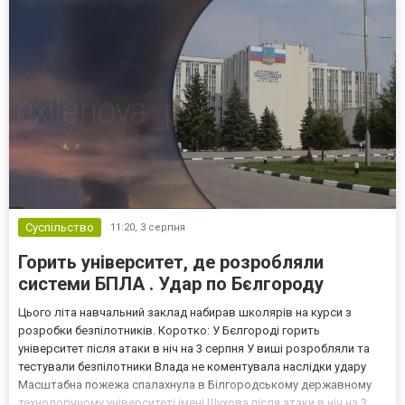
Суспільство
11:20,
3 серпня
Горить університет, де розробляли
системи БПЛА . Удар по Бєлгороду
Цього літа навчальний заклад набирав школярів на курси з
розробки безпілотників. Коротко: У Бєлгороді горить
університет після атаки в ніч на 3 серпня У виші розробляли та
тестували безпілотники Влада не коментувала наслідки удару
Масштабна пожежа спалахнула в Білгородському державному
технологічному університеті імені Шухова після атаки в ніч на 3