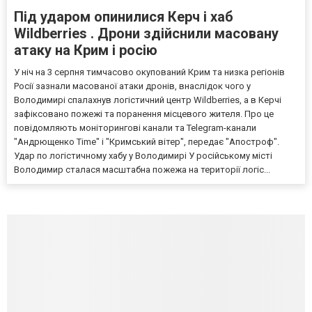
Під ударом опинилися Керч і хаб
Wildberries . Дрони здійснили масовану
атаку на Крим і росію
У ніч на 3 серпня тимчасово окупований Крим та низка регіонів
Росії зазнали масованої атаки дронів, внаслідок чого у
Володимирі спалахнув логістичний центр Wildberries, а в Керчі
зафіксовано пожежі та поранення місцевого жителя. Про це
повідомляють моніторингові канали та Telegram-канали
"Андрющенко Time" і "Кримський вітер", передає "Апостроф".
Удар по логістичному хабу у Володимирі У російському місті
Володимир сталася масштабна пожежа на території логіс...