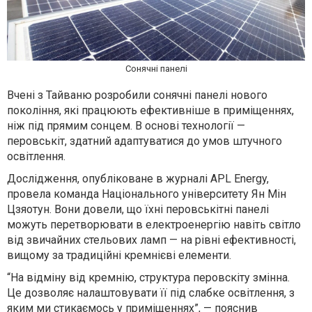
Сонячні панелі
Вчені з Тайваню розробили сонячні панелі нового
покоління, які працюють ефективніше в приміщеннях,
ніж під прямим сонцем. В основі технології —
перовськіт, здатний адаптуватися до умов штучного
освітлення.
Дослідження, опубліковане в журналі APL Energy,
провела команда Національного університету Ян Мін
Цзяотун. Вони довели, що їхні перовськітні панелі
можуть перетворювати в електроенергію навіть світло
від звичайних стельових ламп — на рівні ефективності,
вищому за традиційні кремнієві елементи.
“На відміну від кремнію, структура перовскіту змінна.
Це дозволяє налаштовувати її під слабке освітлення, з
яким ми стикаємось у приміщеннях”, — пояснив