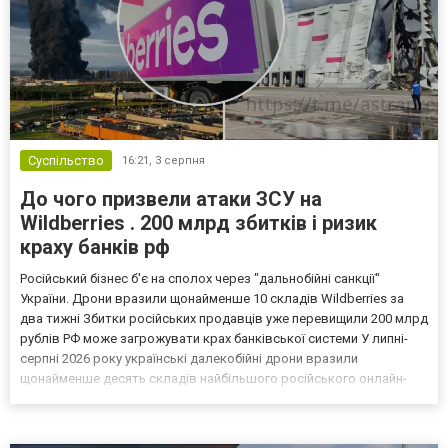
Суспільство
16:21,
3 серпня
До чого призвели атаки ЗСУ на
Wildberries . 200 млрд збитків і ризик
краху банків рф
Російський бізнес б'є на сполох через "дальнобійні санкції"
України. Дрони вразили щонайменше 10 складів Wildberries за
два тижні Збитки російських продавців уже перевищили 200 млрд
рублів РФ може загрожувати крах банківської системи У липні-
серпні 2026 року українські далекобійні дрони вразили
щонайменше десять складів найбільшого російського онлайн-
рітейлера Wildberries, спровокувавши масштабні пожежі. Поки
Кремль заперечує роль компанії в постачанні тов...