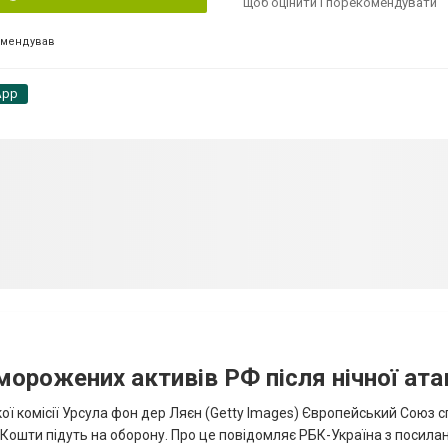
щоб оцінити і порекомендувати
омендував
App
аморожених активів РФ після нічної ата
ї комісії Урсула фон дер Ляєн (Getty Images) Європейський Союз 
ї. Кошти підуть на оборону. Про це повідомляє РБК-Україна з посила