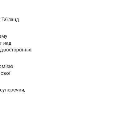
 Таїланд
аму
т над
 двосторонніх
армією
 свої
суперечки,