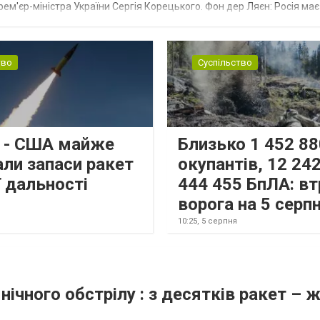
рем'єр-міністра України Сергія Корецького. Фон дер Ляєн: Росія ма
.
тво
Суспільство
s - США майже
Близько 1 452 88
али запаси ракет
окупантів, 12 242
 дальності
444 455 БпЛА: вт
ворога на 5 серп
10:25,
5 серпня
нічного обстрілу : з десятків ракет – 