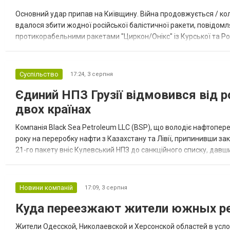
Основний удар припав на Київщину. Війна продовжується / кол
вдалося збити жодної російської балістичної ракети, повідомля
протикорабельними ракетами "Циркон/Онікс" із Курської та Рос
Курської обл., 115 ударними БпЛА типу Shahed (більшість із...
Суспільство
17:24,
3 серпня
Єдиний НПЗ Грузії відмовився від р
двох країнах
Компанія Black Sea Petroleum LLC (BSP), що володіє нафтопер
року на переробку нафти з Казахстану та Лівії, припинивши за
21-го пакету вніс Кулевський НПЗ до санкційного списку, давши
повідомила, що завод у Кулеві розпочав переробку казахс...
Новини компаній
17:09,
3 серпня
Куда переезжают жители южных ре
Жители Одесской, Николаевской и Херсонской областей в усл