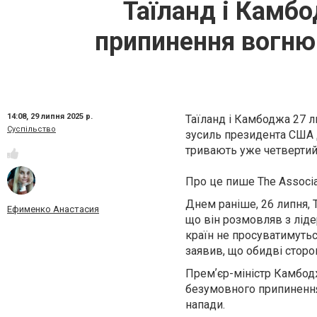
Таїланд і Камб
припинення вогню 
14:08,
29 липня 2025 р.
Таїланд і Камбоджа 27 л
Суспільство
зусиль президента США Д
тривають уже четвертий
Про це пише The Associa
Днем раніше, 26 липня, Т
Ефименко Анастасия
що він розмовляв з ліде
країн не просуватимутьс
заявив, що обидві стор
Премʼєр-міністр Камбодж
безумовного припинення
напади.