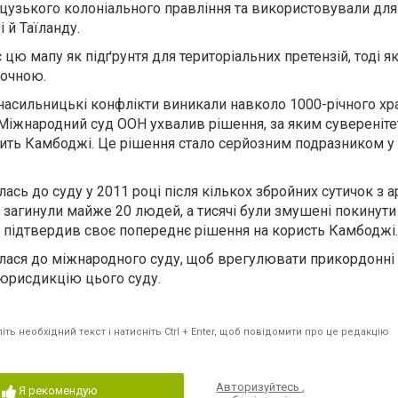
нцузького колоніального правління та використовували для
й Таїланду.
ю мапу як підґрунтя для територіальних претензій, тоді як
точною.
 насильницькі конфлікти виникали навколо 1000-річного хр
 Міжнародний суд ООН ухвалив рішення, за яким сувереніте
ить Камбоджі. Це рішення стало серйозним подразником у
сь до суду у 2011 році після кількох збройних сутичок з 
х загинули майже 20 людей, а тисячі були змушені покинути
д підтвердив своє попереднє рішення на користь Камбоджі.
ася до міжнародного суду, щоб врегулювати прикордонні 
 юрисдикцію цього суду.
ть необхідний текст і натисніть Ctrl + Enter, щоб повідомити про це редакцію
Авторизуйтесь
,
Я рекомендую