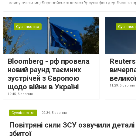
заяву очільниці Європейської комісії Урсули фон дер Ляєн та п
за руйнування Урсула фон дер Ляєн заявила, що ЄС надасть У..
Суспільство
Суспільс
Bloomberg - рф провела
Reuter
новий раунд таємних
вичерп
зустрічей з Європою
великої
щодо війни в Україні
11:29,
5 серпня
12:45,
5 серпня
Суспільство
09:34,
5 серпня
Повітряні сили ЗСУ озвучили деталі 
збитої