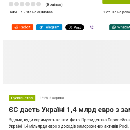
(
0
оцінок)
Ніхто ще не рек
Поки ще ніхто не оцінював
Reddit
Telegram
Viber
Whats
Суспільство
15:28,
5 серпня
ЄС дасть Україні 1,4 млрд євро з з
Відомо, куди спрямують кошти. Фото: Президентка Європейсько
Україні 1,4 мільярда євро з доходів заморожених активів Росі