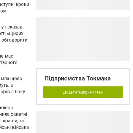
аступні кроки
ром
 і сказав,
сті «щирих
б обговорити
не має
ітарного
Підприємства Токмака
рампа щодо
уть, а
орів з боку
Додати підприємство
илерії
нила ракетні
 країни, та
йські війська