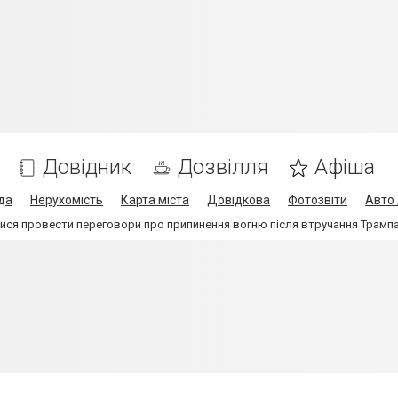
Довідник
Дозвілля
Афіша
да
Нерухомість
Карта міста
Довідкова
Фотозвіти
Авто 
ися провести переговори про припинення вогню після втручання Трампа