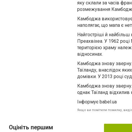
яку склали за часів фра
розмежування Камбоджі 
Камбоджа використовує ц
наполягає, що мапа є не
Найгостріші й найбільш
Преахвіхеа. У 1962 році
територією храму належ
відносинах.
Камбоджа знову звернула
Таїланду, внаслідок яки
домівки. У 2013 році су
Камбоджа знову звернул
однак Таїланд відхилив
Інформує babel.ua
Якщо ви помітили помилку, виділі
Оцініть першим