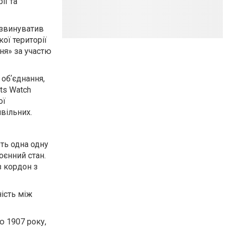
ії та
 звинуватив
ої території
ня» за участю
обʼєднання,
ts Watch
ої
вільних.
ть одна одну
оєнний стан.
з кордон з
ість між
ю 1907 року,