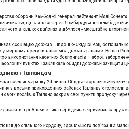
артилерією, щоб завдати ударів по камбоджійській артилер
терства оборони Камбоджі генерал-лейтенант Малі Сочеата
ї насильства, що сталося через бомбардування камбоджійськ
ісля чого в кількох районах відбулося «масштабне вторгнен
.
ала Асоціацію держав Південно-Східної Азії, регіональне 
 у мирному врегулюванні між двома країнами. Human Righ
ро використання касетних боєприпасів — зброї, заборонен
населених пунктах і закликала обидві держави захищати ци
оджею і Таїландом
ички почались зранку 24 липня. Обидві сторони звинувачую
 липня у восьми прикордонних районах Таїланду оголосили в
и своїх послів, а Таїланд закрив свої пункти пропуску чере
є давньою проблемою, яка періодично спричиняє напружен
.
тензії до спільного кордону, здебільшого повʼязані з мапо