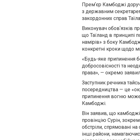
Премʼєр Камбоджі доруч
з державним секретарем
закордонних справ Таїл
Виконувач обовʼязків пр
що Таїланд в принципі п
намірів» з боку Камбодж
конкретні кроки щодо м
«Будь-яке припинення б
добросовісності та нео
права», — окремо заявил
Заступник речника тайсь
посередництва — це «окр
припинення вогню може 
Камбоджі.
Він заявив, що камбоджі
провінцію Сурін, зокрем
обстріли, спрямовані на
інші райони, намагаючис