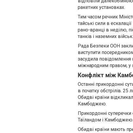
відповіли далекобійною 
ракетних установках.
Тим часом речник Мініс
тайські сили в ескалаці
рано-вранці в неділю, п
танків і наземних військ
Рада Безпеки ООН заклик
виступити посередником
засудила повідомлення п
міжнародним правом, у 
Конфлікт між Камб
Останні прикордонні сут
в початку обстрілів. 25
Обидві країни відкликал
Камбоджею.
Прикордонні суперечки 
Таїландом і Камбоджею
Обидві країни мають пре