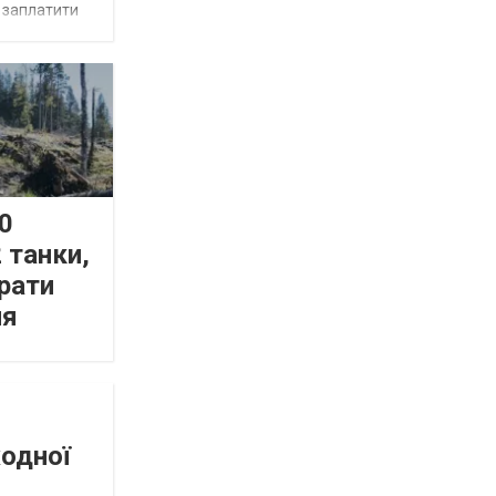
є заплатити
0
 танки,
рати
ня
жодної