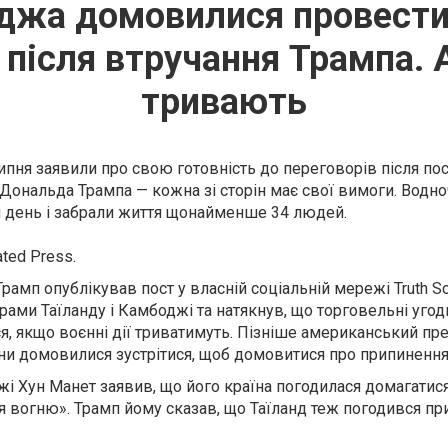
оджа домовилися провести
після втручання Трампа. 
тривають
ипня заявили про свою готовність до переговорів після п
ональда Трампа — кожна зі сторін має свої вимоги. Водноч
 день і забрали життя щонайменше 34 людей.
ted Press.
рамп опублікував пост у власній соціальній мережі Truth Soc
рами Таїланду і Камбоджі та натякнув, що торговельні уго
я, якщо воєнні дії триватимуть. Пізніше американський пр
они домовилися зустрітися, щоб домовитися про припиненн
і Хун Манет заявив, що його країна погодилася домагатися
 вогню». Трамп йому сказав, що Таїланд теж погодився пр