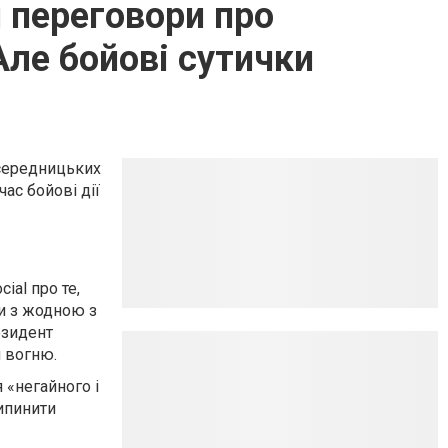
 переговори про
Але бойові сутички
осередницьких
ас бойові дії
ial про те,
ди з жодною з
езидент
я вогню.
 «негайного і
ипинити