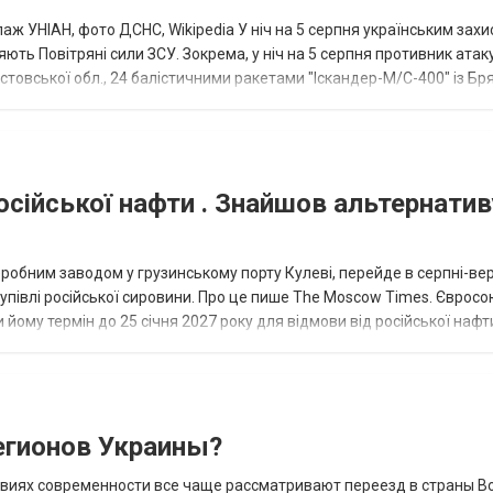
аж УНІАН, фото ДСНС, Wikipedia У ніч на 5 серпня українським зах
ють Повітряні сили ЗСУ. Зокрема, у ніч на 5 серпня противник атак
товської обл., 24 балістичними ракетами "Іскандер-М/С-400" із Бря
осійської нафти . Знайшов альтернатив
еробним заводом у грузинському порту Кулеві, перейде в серпні-ве
купівлі російської сировини. Про це пише The Moscow Times. Євросо
 йому термін до 25 січня 2027 року для відмови від російської нафт
гионов Украины?
овиях современности все чаще рассматривают переезд в страны В