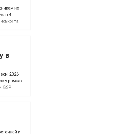
исникам не
ував 4
нської та
у в
ресні 2026
юз у рамках
и. BSP
осточной и