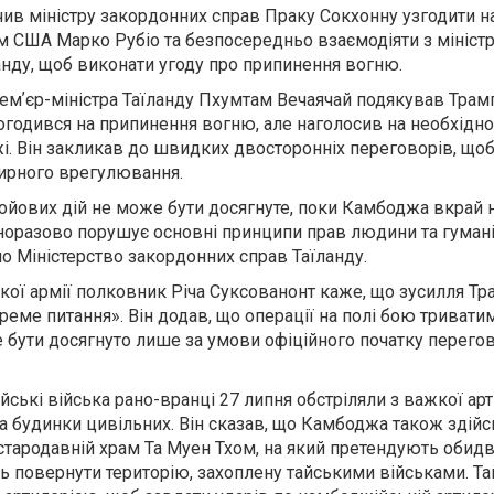
ив міністру закордонних справ Праку Сокхонну узгодити н
 США Марко Рубіо та безпосередньо взаємодіяти з мініст
анду, щоб виконати угоду про припинення вогню.
емʼєр-міністра Таїланду Пхумтам Вечаячай подякував Трампу
огодився на припинення вогню, але наголосив на необхідно
і. Він закликав до швидких двосторонніх переговорів, що
ирного врегулювання.
ойових дій не може бути досягнуте, поки Камбоджа вкрай 
дноразово порушує основні принципи прав людини та гуман
о Міністерство закордонних справ Таїланду.
кої армії полковник Річа Суксованонт каже, що зусилля Т
еме питання». Він додав, що операції на полі бою триватим
бути досягнуто лише за умови офіційного початку перегов
йські війська рано-вранці 27 липня обстріляли з важкої арт
а будинки цивільних. Він сказав, що Камбоджа також здійс
 стародавній храм Та Муен Тхом, на який претендують обидві
ь повернути територію, захоплену тайськими військами. Та