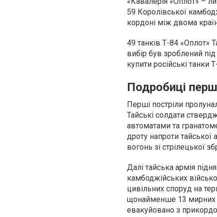
«Кавалерія «Оплот» – ли
59 Королівської камбоджі
кордоні між двома країн
49 танків Т-84 «Оплот» 
вибір був зроблений під
купити російські танки Т
Подробиці перш
Перші постріли пролунал
Тайські солдати стверд
автоматами та гранатом
дроту напроти тайської 
вогонь зі стрілецької збр
Далі тайська армія підня
камбоджійських військов
цивільних споруд на тер
щонайменше 13 мирних ж
евакуйовано з прикордон