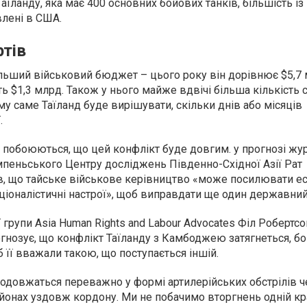
Таїланду, яка має 400 основних бойових танків, більшість із
влені в США.
ртів
льший військовий бюджет – цього року він дорівнює $5,7 м
ь $1,3 млрд. Також у нього майже вдвічі більша кількість 
му саме Таїланд буде вирішувати, скільки днів або місяців
.
 побоюються, що цей конфлікт буде довгим. у прогнозі жу
мпеньського Центру досліджень Південно-Східної Азії Рат
, що тайське військове керівництво «може посилювати е
ціоналістичні настрої», щоб виправдати ще один державний
групи Asia Human Rights and Labour Advocates Філ Робертсо
огнозує, що конфлікт Таїланду з Камбоджею затягнеться, б
б її вважали такою, що поступається іншій.
продовжаться переважно у формі артилерійських обстрілів ч
айонах уздовж кордону. Ми не побачимо вторгнень одній кра