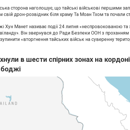
ська сторона наголошує, що тайські військові першими за
свій дрон-розвідник біля храму Та Моан Тхом та почали ст
жі Хун Манет називає події 24 липня «неспровокованою та 
аїланду». Він звернувся до Ради Безпеки ООН з проханням
 зупинити «вторгнення тайських військ на суверенну терит
хнули в шести спірних зонах на кордоні
мбоджі