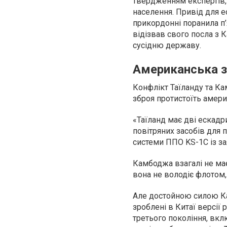
твердженням експертів,
населення. Привід для ес
прикордонні поранила п’
відізвав свого посла з 
сусідню державу.
Американська з
Конфлікт Таїланду та Ка
зброя протистоїть амери
«Таїланд має дві ескадр
повітряних засобів для п
системи ППО KS-1C із за
Камбоджа взагалі не має 
вона не володіє флотом, 
Але достойною силою Ка
зроблені в Китаї версії
третього покоління, вкл