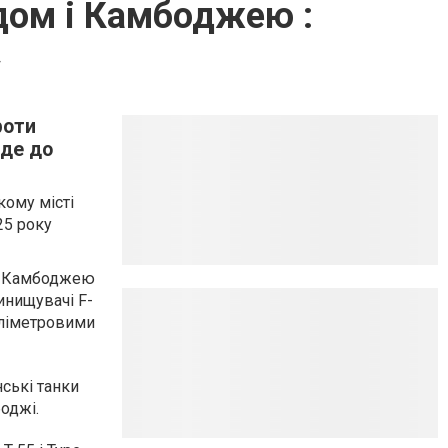
ндом і Камбоджею :
»
роти
еде до
кому місті
25 року
 і Камбоджею
инищувачі F-
іліметровими
ські танки
оджі.