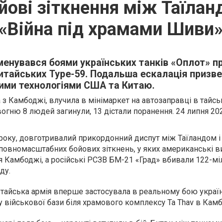
йові зіткнення між Таїла
«Війна під храмами Шиви
енувався боями українських танків «Оплот» п
китайських Type-59. Подальша ескалація призв
вими технологіями США та Китаю.
з Камбоджі, влучила в мінімаркет на автозаправці в тайсь
 вогню 8 людей загинули, 13 дістали поранення. 24 липня 20
5 року, довготривалий прикордонний диспут між Таїландом
повномасштабних бойових зіткнень, у яких американські в
 Камбоджі, а російські РСЗВ БМ-21 «Град» вбивали 122-м
ду.
 тайська армія вперше застосувала в реальному бою україн
 військової бази біля храмового комплексу Ta Thav в Камб