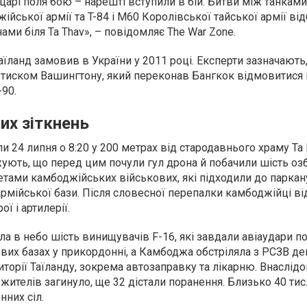
царі поля бою – нарешті вступили в бій. Битви між танками 
йської армії та T-84 і M60 Королівської тайської армії ві
ами біля Ta Thav», – повідомляє The War Zone.
Таїланд замовив в України у 2011 році. Експерти зазначають
 тиском Вашингтону, який переконав Бангкок відмовитися 
-90.
их зіткнень
и 24 липня о 8:20 у 200 метрах від стародавнього храму Та
жують, що перед цим почули гул дрона й побачили шість оз
етами камбоджійських військових, які підходили до паркан
армійської бази. Після словесної перепалки камбоджійці в
ої і артилерії.
ла в небо шість винищувачів F-16, які завдали авіаудари п
их базах у прикордонні, а Камбоджа обстріляла з РСЗВ де
иторії Таїланду, зокрема автозаправку та лікарню. Внаслід
ителів загинуло, ще 32 дістали поранення. Близько 40 тис
них сіл.