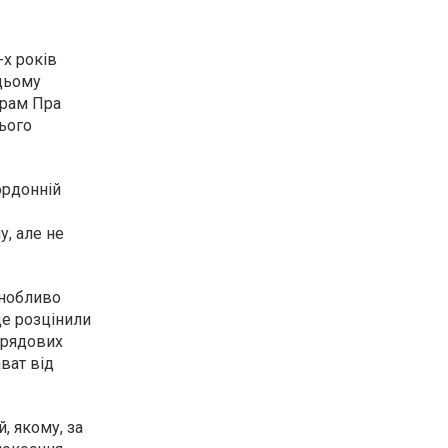
-х років
 цьому
храм Пра
нього
ордонній
, але не
анобливо
це розцінили
иурядових
ват від
, якому, за