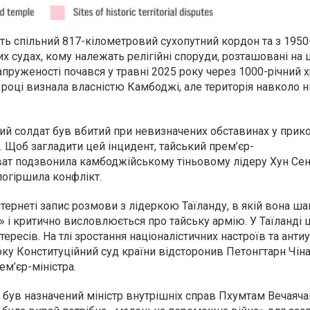
ь спільний 817-кілометровий сухопутний кордон та з 1950
х судах, кому належать релігійні споруди, розташовані на
апруженості почався у травні 2025 року через 1000-річний 
 році визнала власністю Камбоджі, але територія навколо 
ий солдат був вбитий при невизначених обставинах у прик
у. Щоб загладити цей інцидент, тайський прем’єр-
ват подзвонила камбоджійському тіньовому лідеру Хун Сену
погіршила конфлікт.
нтернеті запис розмови з лідеркою Таїланду, в якій вона ш
 і критично висловлюється про тайську армію. У Таїланді 
тересів. На тлі зростання націоналістичних настроїв та ант
оку Конституційний суд країни відсторонив Петонгтарн Чіна
ем’єр-міністра.
був назначений міністр внутрішніх справ Пхумтам Вечаячай