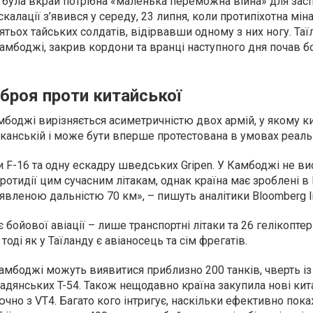
 була вкрай потрібна «маленька переможна війна» для зас
калації з’явився у середу, 23 липня, коли протипіхотна міна
ятьох тайських солдатів, відірвавши одному з них ногу. Таї
Камбоджі, закрив кордони та вранці наступного дня почав 
броя проти китайської
мбоджі вирізняється асиметричністю двох армій, у якому к
канській і може бути вперше протестована в умовах реальн
и F-16 та одну ескадру шведських Gripen. У Камбоджі не ви
ротидії цим сучасним літакам, однак країна має зроблені в 
явленою дальністю 70 км», – пишуть аналітики Bloomberg In
бойової авіації – лише транспортні літаки та 26 гелікоптер
тоді як у Таїланду є авіаносець та сім фрегатів.
мбоджі можуть виявитися приблизно 200 танків, чверть із 
 радянських T-54. Також нещодавно країна закупила нові кит
ючно з VT4. Багато кого інтригує, наскільки ефективно пок