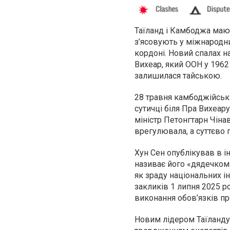
Таїланд і Камбоджа мают
з’ясовують у міжнародни
кордоні. Новий спалах н
Вихеар, який ООН у 1962
залишилася тайською.
28 травня камбоджійськ
сутичці біля Пра Вихеар
міністр Петонгтарн Чіна
врегулювала, а суттєво 
Хун Сен опублікував в і
називає його «дядечком»
як зраду національних ін
закликів 1 липня 2025 р
виконання обов’язків пр
Новим лідером Таїланду 