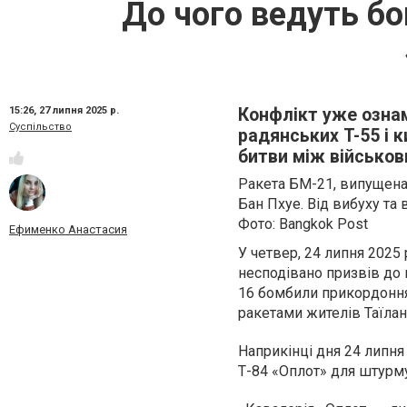
До чого ведуть бо
15:26,
27 липня 2025 р.
Конфлікт уже ознам
Суспільство
радянських T-55 і 
битви між військо
Ракета БМ-21, випущена 
Бан Пхуе. Від вибуху та
Фото: Bangkok Post
Ефименко Анастасия
У четвер, 24 липня 202
несподівано призвів до 
16 бомбили прикордоння
ракетами жителів Таїлан
Наприкінці дня 24 липня
Т-84 «Оплот» для штурму