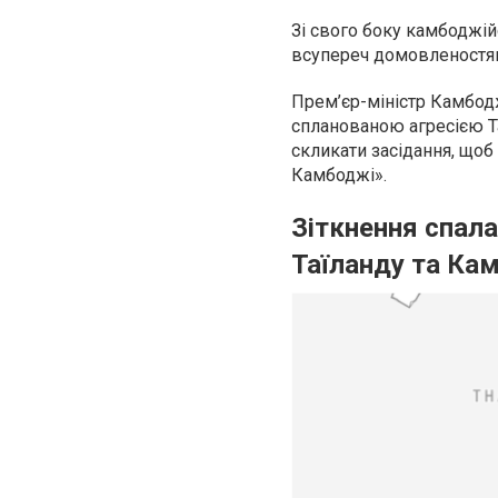
Зі свого боку камбоджій
всупереч домовленостям 
Прем’єр-міністр Камбод
спланованою агресією Т
скликати засідання, щоб
Камбоджі».
Зіткнення спала
Таїланду та Ка