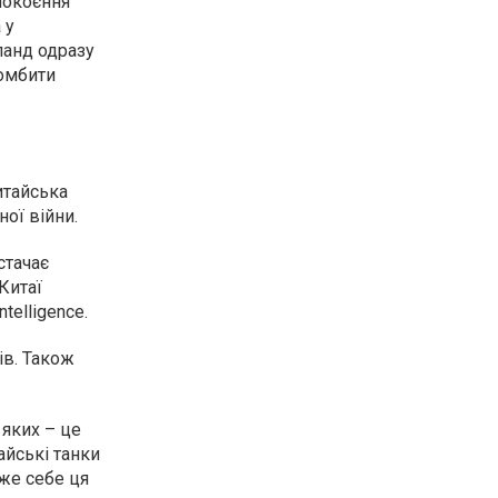
покоєння
 у
ланд одразу
бомбити
итайська
ої війни.
стачає
Китаї
telligence.
ів. Також
яких – це
айські танки
аже себе ця