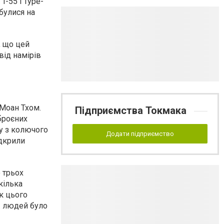
T-55 і Type-
дбулися на
, що цей
від намірів
 Моан Тхом.
Підприємства Токмака
броєних
у з колючого
Додати підприємство
ідкрили
о трьох
кілька
ок цього
. людей було