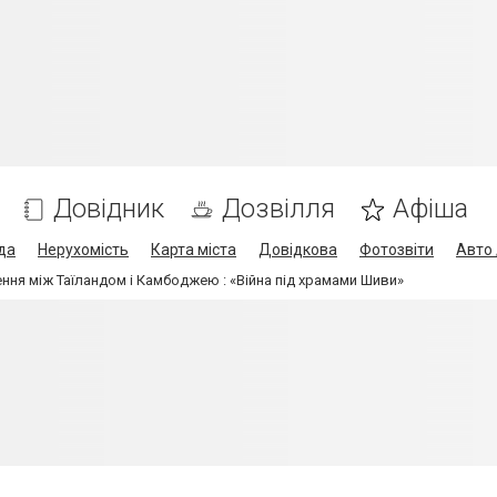
Довідник
Дозвілля
Афіша
да
Нерухомість
Карта міста
Довідкова
Фотозвіти
Авто 
ення між Таїландом і Камбоджею : «Війна під храмами Шиви»