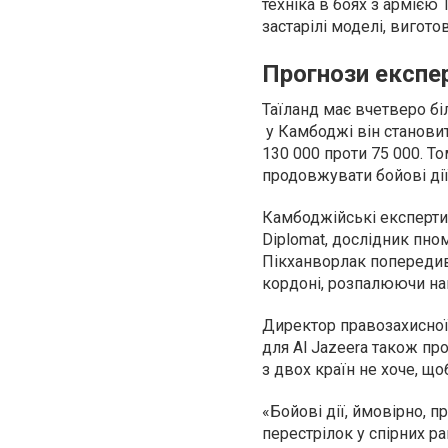
техніка в боях з армією 
застарілі моделі, вигото
Прогнози експе
Таїланд має вчетверо бі
у Камбоджі він становит
130 000 проти 75 000. То
продовжувати бойові дії
Камбоджійські експерти
Diplomat, дослідник пно
Пікханворлак попередив
кордоні, розпалюючи на
Директор правозахисної 
для Al Jazeera також пр
з двох країн не хоче, що
«Бойові дії, ймовірно, 
перестрілок у спірних р