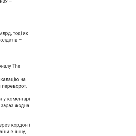
 них –
лрд, тоді як
солдатів –
рналу The
скалацію на
 переворот.
н у коментарі
о зараз жодна
ерез кордон і
їни в іншу,