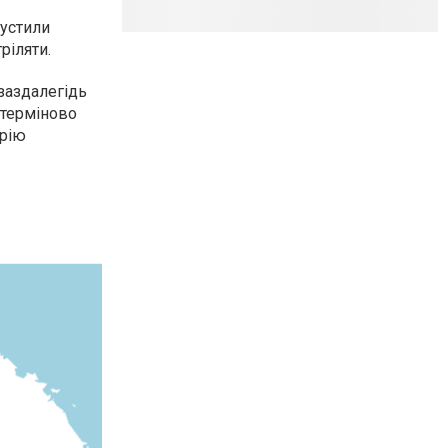
пустили
ріляти.
заздалегідь
 терміново
орію