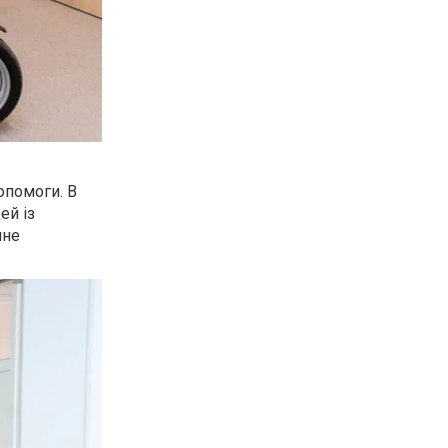
опомоги. В
ей із
йне