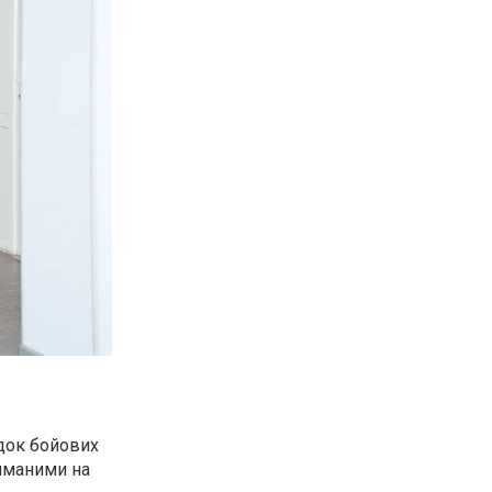
ідок бойових
риманими на