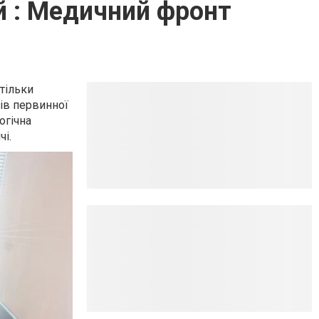
ей : Медичний фронт
 тільки
рів первинної
огічна
чі.