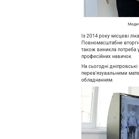
Медич
Із 2014 року місцеві лі
Повномасштабне вторгне
також виникла потреба у
професійних навичок.
На сьогодні дніпровські
перев’язувальними мате
обладнанням.