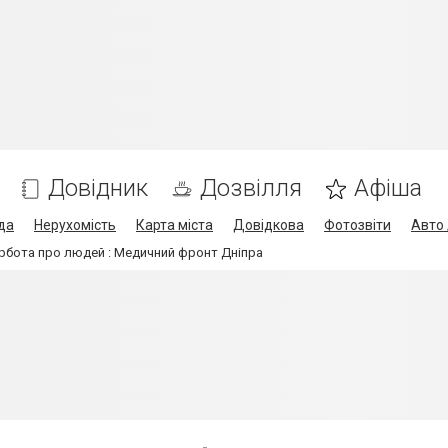
Довідник
Дозвілля
Афіша
да
Нерухомість
Карта міста
Довідкова
Фотозвіти
Авто 
турбота про людей : Медичний фронт Дніпра