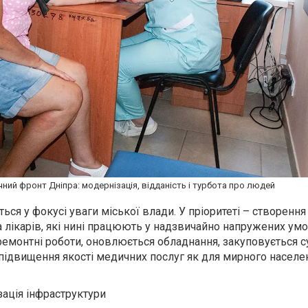
ний фронт Дніпра: модернізація, відданість і турбота про людей
ся у фокусі уваги міської влади. У пріоритеті – створення
ка лікарів, які нині працюють у надзвичайно напружених умо
емонтні роботи, оновлюється обладнання, закуповується с
 підвищення якості медичних послуг як для мирного населенн
зація інфраструктури