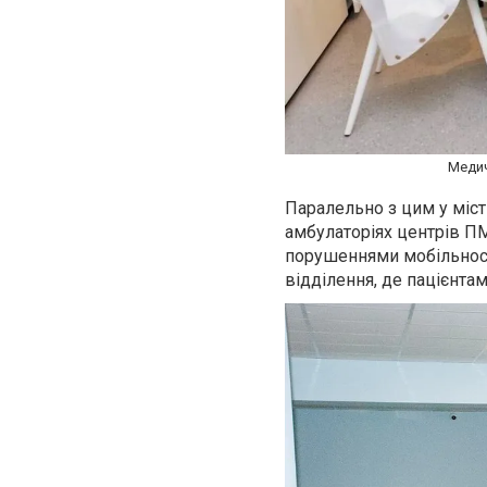
Медич
Паралельно з цим у міс
амбулаторіях центрів П
порушеннями мобільності
відділення, де пацієнтам