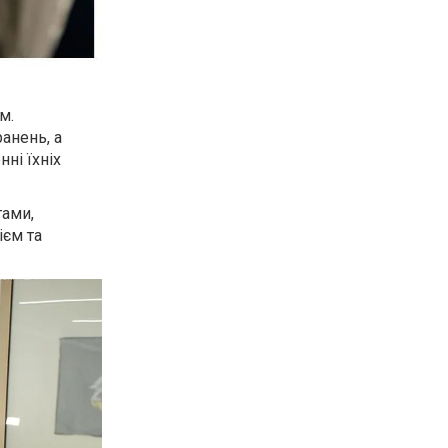
м.
анень, а
ні їхніх
тами,
ієм та