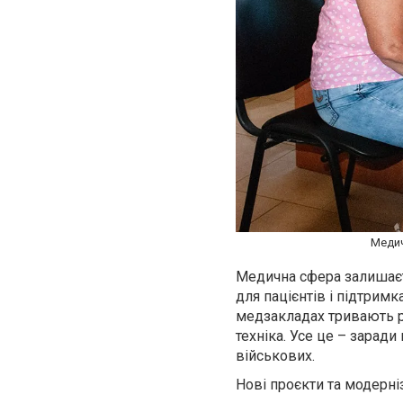
Медич
Медична сфера залишаєть
для пацієнтів і підтрим
медзакладах тривають р
техніка. Усе це – заради
військових.
Нові проєкти та модерні