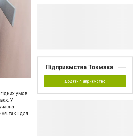
Підприємства Токмака
Додати підприємство
 гідних умов
вах. У
учасна
я, так і для