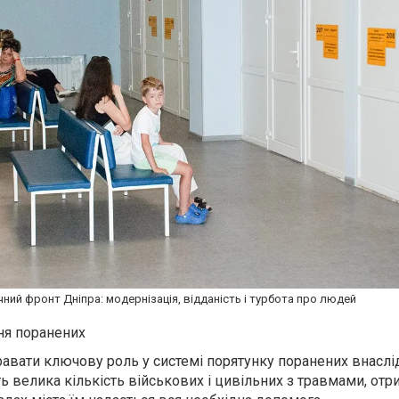
ний фронт Дніпра: модернізація, відданість і турбота про людей
ня поранених
равати ключову роль у системі порятунку поранених внасл
ь велика кількість військових і цивільних з травмами, от