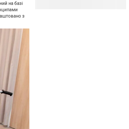
ний на базі
инципами
лаштовано з