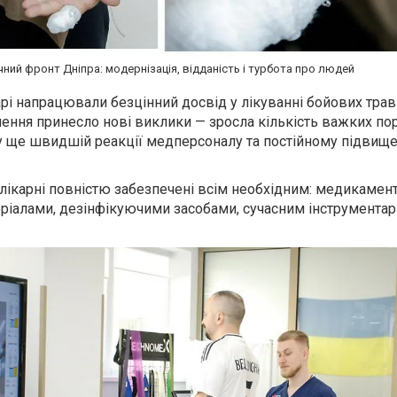
ний фронт Дніпра: модернізація, відданість і турбота про людей
карі напрацювали безцінний досвід у лікуванні бойових трав
ння принесло нові виклики — зросла кількість важких пор
 ще швидшій реакції медперсоналу та постійному підвищен
 лікарні повністю забезпечені всім необхідним: медикамен
ріалами, дезінфікуючими засобами, сучасним інструментар