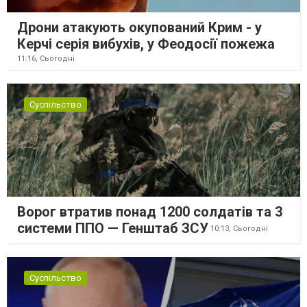
Дрони атакують окупований Крим - у
Керчі серія вибухів, у Феодосії пожежа
11:16,
Сьогодні
Суспільство
Ворог втратив понад 1200 солдатів та 3
системи ППО — Генштаб ЗСУ
10:13,
Сьогодні
Суспільство