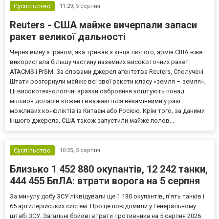
Суспільство
11:29,
5 серпня
Reuters - США майже вичерпали запаси
ракет великої дальності
Через війну з Іраном, яка триває з кінця лютого, армія США вже
використала більшу частину наземних високоточних ракет
ATACMS і PrSM. За словами джерел агентства Reuters, Сполучені
Штати розгорнули майже всі свої ракети класу «земля – земля».
Ці високотехнологічні зразки озброєння коштують понад
мільйон доларів кожен і вважаються незамінними у разі
можливих конфліктів із Китаєм або Росією. Крім того, за даними
іншого джерела, США також запустили майже полов...
Суспільство
10:25,
5 серпня
Близько 1 452 880 окупантів, 12 242 танки,
444 455 БпЛА: втрати ворога на 5 серпня
За минулу добу ЗСУ ліквідували ще 1 130 окупантів, пʼять танків і
65 артилерійських систем. Про це повідомили у Генеральному
штабі ЗСУ. Загальні бойові втрати противника на 5 серпня 2026