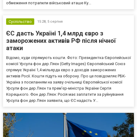
обмеження потрапили військовий аташе Ку...
Суспільство
15:28,
5 серпня
ЄС дасть Україні 1,4 млрд євро з
заморожених активів РФ після нічної
атаки
Відомо, куди спрямують кошти. Фото: Президентка Європейської
комісії Урсула фон дер Ляєн (Getty Images) Європейський Союз
спрямує Україні 1,4 мільярда євро з доходів заморожених
активів Росії. Кошти підуть на оборону. Про це повідомляє РБК-
Україна з посиланням на заяву очільниці Європейської комісії
Урсули фон дер Ляєн та прем'єр-міністра України Сергія
Корецького. Фон дер Ляєн: Росія має заплатити за руйнування
Урсула фон дер Ляєн заявила, що ЄС надасть У...