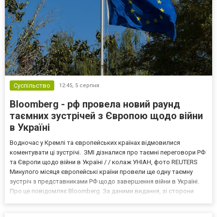
Суспільство
12:45,
5 серпня
Bloomberg - рф провела новий раунд
таємних зустрічей з Європою щодо війни
в Україні
Водночас у Кремлі та європейських країнах відмовилися
коментувати ці зустрічі. ЗМІ дізналися про таємні переговори РФ
та Європи щодо війни в Україні / / колаж УНІАН, фото REUTERS
Минулого місяця європейські країни провели ще одну таємну
зустріч з представниками РФ щодо завершення війни в Україні.
Про це повідомляє Bloomberg. За даними видання, зі сторони
Європи до цих переговорів долучилися колишні
високопосадовці Великої Британії, Франції, Німеччини та Р...