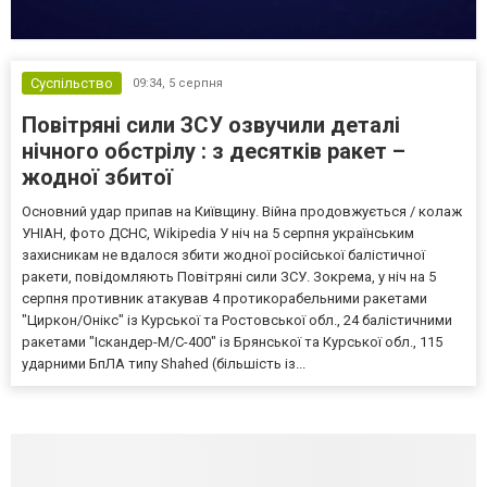
Суспільство
09:34,
5 серпня
Повітряні сили ЗСУ озвучили деталі
нічного обстрілу : з десятків ракет –
жодної збитої
Основний удар припав на Київщину. Війна продовжується / колаж
УНІАН, фото ДСНС, Wikipedia У ніч на 5 серпня українським
захисникам не вдалося збити жодної російської балістичної
ракети, повідомляють Повітряні сили ЗСУ. Зокрема, у ніч на 5
серпня противник атакував 4 протикорабельними ракетами
"Циркон/Онікс" із Курської та Ростовської обл., 24 балістичними
ракетами "Іскандер-М/С-400" із Брянської та Курської обл., 115
ударними БпЛА типу Shahed (більшість із...