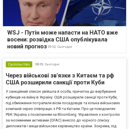
WSJ - Путін може напасти на НАТО вже
восени: розвідка США опублікувала
новий прогноз
09:52,
Сьогодні
Суспільство
08:09,
Сьогодні
Через військові зв'язки з Китаєм та рф
США розширили санкції проти Куби
У санкційний список увійшла й особа, причетна до вербування
кубинців на війну в Україну. США розширили санкції проти Куби,
під обмеження потрапили вісім посадовців та кілька військових
компаній через співпрацю з РФ та Китаєм. Про це повідомляє
РБК-Україна з посиланням на Bloomberg. Управління з контролю
за іноземними активами (OFAC) внесло до чорного списку
дипломатів і вище військове керівництво країни. Зокрема, під