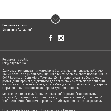
Реклама на сайті
Франшиза "CitySites"
Реклама на сайті:
rek@citysites.ua
Допускається цитування матеріалів без отримання попередньої згоди
06178.com.ua за умови розміщення в тексті обов'язкового посилання на
06178.com.ua - Сайт міста Токмака. Для інтернет-видань обов'язкове
розміщення прямого, відкритого для пошукових систем гіперпосилання
на цитовані статті не нижче другого абзацу в тексті або в якості джерела.
Порушення виняткових прав переслідується Законом.
Матеріали з плашками "Новини компаній", "Промо", "Партнерський
матеріал", "Партнерський спецпроєкт", "Політичні новини", "Пресреліз",
"PR", "Офіційно", "Політична реклама" публікуються на правах реклами.
Політика конфіденційності
Правила сайту
Правила