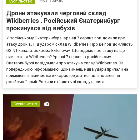
Суспільство
12:53,
Сьогодні
Дрони атакували черговий склад
Wildberries . Російський Єкатеринбург
прокинувся від вибухів
У російському Єкатеринбурзі вранці 7 серпня повідомили про
атаку дронів. Під ударом склад Wildberries. Про це повідомляють
OSINT-канали, зокрема Exilenova+. Що відомо про атаку на ще
один склад Wildberries? Уранці 7 серпня в російському
Єкатеринбурзі повідомили про атаку на склад Wildberries. За
попередньою інформацією, щонайменше два удари припали на
приміщення, який може використовуватися для посилення
російської армії. Росіяни втікають зі складу після а...
Суспільство