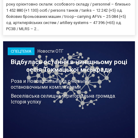
року орієнтовно склали: особового складу / personnel – близько
1 452 880 (+1 130) осіб / persons танків / tanks – 12 242 (+5) од.
бойових броньованих машин / troop–carrying AFVs – 25 084 (+5)
од. артилерійських систем / artillery systems – 47 396 (+65) од.
РСЗВ / MLRS – 2...
Новости ОТГ
СПЕЦТЕМА
Відбулась остання в нинішньому році
сесія Токмацької міськради
Роза и Нововасильевка с новыми
остановочными комплексами
Веселівська селищна територіальна громада.
Історія успіху