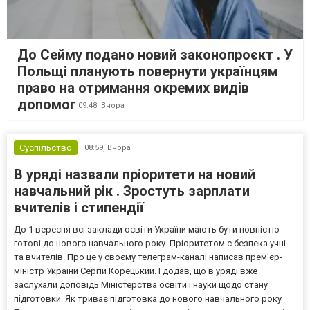
До Сейму подано новий законопроєкт . У
Польщі планують повернути українцям
право на отримання окремих видів
допомог
09:48,
Вчора
Суспільство
08:59,
Вчора
В уряді назвали пріоритети на новий
навчальний рік . Зростуть зарплати
вчителів і стипендії
До 1 вересня всі заклади освіти України мають бути повністю
готові до нового навчального року. Пріоритетом є безпека учні
та вчителів. Про це у своєму телеграм-каналі написав прем'єр-
міністр України Сергій Корецький. І додав, що в уряді вже
заслухали доповідь Міністерства освіти і науки щодо стану
підготовки. Як триває підготовка до нового навчального року