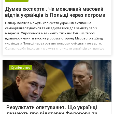
Думка експерта . Чи можливий масовий
відтік українців із Польщі через погроми
Напади поляків можуть спонукати українців активніше
самоорганізовуватися та об’єднуватися для захисту своїх
інтересів. Єврокомісія має чинити тиск на Польщу Європі
вдавалося чинити тиск на угорську сторону Масового від'їзду
українців з Польщі через останні погроми очікувати не варто.
Однак подібні інциденти можуть спонукати українців активніше
самоорганізовуватися та об’єднуватися для захисту своїх
інтересів. Таку думку висловив директор Центру досліджень...
Суспільство
Результати опитування . Що українці
думають про відставку Федорова та