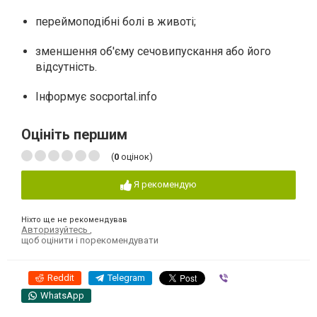
переймоподібні болі в животі;
зменшення об'єму сечовипускання або його
відсутність.
Інформує socportal.info
Оцініть першим
(
0
оцінок)
Я рекомендую
Ніхто ще не рекомендував
Авторизуйтесь
,
щоб оцінити і порекомендувати
Reddit
Telegram
Viber
WhatsApp