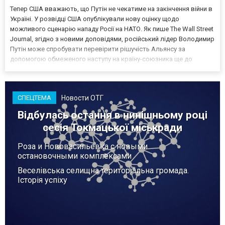
Тепер США вважають, що Путін не чекатиме на закінчення війни в
Україні. У розвідці США опублікували нову оцінку щодо
можливого сценарію нападу Росії на НАТО. Як пише The Wall Street
Journal, згідно з новими доповідями, російський лідер Володимир
Путін може спробувати перевірити рішучість Альянсу за
допомогою обмеженого наступу на країну-союзника ще до
закінчення війни в Україні. Ці нові оцінки з’явилися на тлі нестачі
деяких критично важливих боєприпасів,...
Новости ОТГ
СПЕЦТЕМА
Відбулась остання в нинішньому році
сесія Токмацької міськради
Роза и Нововасильевка с новыми
остановочными комплексами
Веселівська селищна територіальна громада.
Історія успіху