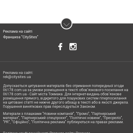
Реклама на сайті
Франшиза "CitySites"
Реклама на сайті:
rek@citysites.ua
Допускається цитування матеріалів без отримання попередньої згоди
06178.com.ua за умови розміщення в тексті обов'язкового посилання на
06178.com.ua - Сайт міста Токмака. Для інтернет-видань обов'язкове
розміщення прямого, відкритого для пошукових систем гіперпосилання
на цитовані статті не нижче другого абзацу в тексті або в якості джерела.
Порушення виняткових прав переслідується Законом.
Матеріали з плашками "Новини компаній", "Промо", "Партнерський
матеріал", "Партнерський спецпроєкт", "Політичні новини", "Пресреліз",
"PR", "Офіційно", "Політична реклама" публікуються на правах реклами.