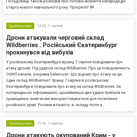
Посадовець також розповів про головні моменти напередодні
старту нового навчального року. Пріоритет №...
Суспільство
12:53,
7 серпня
Дрони атакували черговий склад
Wildberries . Російський Єкатеринбург
прокинувся від вибухів
У російському Єкатеринбурзі вранці 7 серпня повідомили про
атаку дронів. Під ударом склад Wildberries. Про це повідомляють
OSINT-канали, зокрема Exilenova+. Що відомо про атаку на ще
один склад Wildberries? Уранці 7 серпня в російському
Єкатеринбурзі повідомили про атаку на склад Wildberries. За
попередньою інформацією, щонайменше два удари припали на
приміщення, який може використовуватися для посилення
російської армії. Росіяни втікають зі складу після а...
Суспільство
11:16,
7 серпня
Дрони атакують окупований Крим - у