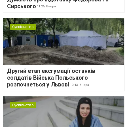
Сирського
11:26,
Вчора
Суспільство
Другий етап ексгумації останків
солдатів Війська Польського
розпочнеться у Львові
10:43,
Вчора
Суспільство