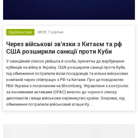
Суспільство
08:09,
7 серпня
Через військові зв'язки з Китаєм та рф
США розширили санкції проти Куби
У санкційний список увійшла й особа, причетна до вербування
кубинців на війну в Україну. США розширили санкції проти Куби,
під обмеження потрапили вісім посадовців та кілька військових
компаній через співпрацю з РФ та Китаєм. Про це повідомляє
РБК-Україна з посиланням на Bloomberg. Управління з контролю
за іноземними активами (OFAC) внесло до чорного списку
дипломатів і вище військове керівництво країни. Зокрема, під
обмеження потрапили військовий аташе Ку...