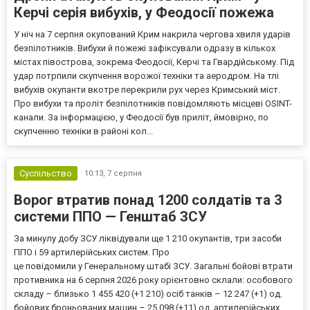
Керчі серія вибухів, у Феодосії пожежа
У ніч на 7 серпня окупований Крим накрила чергова хвиля ударів
безпілотників. Вибухи й пожежі зафіксували одразу в кількох
містах півострова, зокрема Феодосії, Керчі та Гвардійському. Під
удар потрпили скупчення ворожої техніки та аеродром. На тлі
вибухів окупанти вкотре перекрили рух через Кримський міст.
Про вибухи та проліт безпілотників повідомляють місцеві OSINT-
канали. За інформацією, у Феодосії був приліт, ймовірно, по
скупченню техніки в районі кол...
Суспільство
10:13,
7 серпня
Ворог втратив понад 1200 солдатів та 3
системи ППО — Генштаб ЗСУ
За минулу добу ЗСУ ліквідували ще 1 210 окупантів, три засоби
ППО і 59 артилерійських систем. Про
це повідомили у Генеральному штабі ЗСУ. Загальні бойові втрати
противника на 6 серпня 2026 року орієнтовно склали: особового
складу – близько 1 455 420 (+1 210) осіб танків – 12 247 (+1) од.
бойових броньованих машин – 25 098 (+11) од. артилерійських