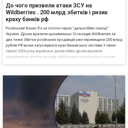
До чого призвели атаки ЗСУ на
Wildberries . 200 млрд збитків і ризик
краху банків рф
Російський бізнес б'є на сполох через "дальнобійні санкції"
України. Дрони вразили щонайменше 10 складів Wildberries за
два тижні Збитки російських продавців уже перевищили 200 млрд
рублів РФ може загрожувати крах банківської системи У липні-
серпні 2026 року українські далекобійні дрони вразили
щонайменше десять складів найбільшого російського онлайн-
рітейлера Wildberries, спровокувавши масштабні пожежі. Поки
Кремль заперечує роль компанії в постачанні тов...