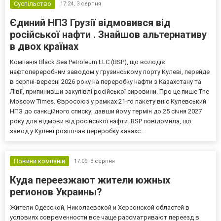
Суспільство
17:24,
3 серпня
Єдиний НПЗ Грузії відмовився від
російської нафти . Знайшов альтернативу
в двох країнах
Компанія Black Sea Petroleum LLC (BSP), що володіє
нафтопереробним заводом у грузинському порту Кулеві, перейде
в серпні-вересні 2026 року на переробку нафти з Казахстану та
Лівії, припинивши закупівлі російської сировини. Про це пише The
Moscow Times. Євросоюз у рамках 21-го пакету вніс Кулевський
НПЗ до санкційного списку, давши йому термін до 25 січня 2027
року для відмови від російської нафти. BSP повідомила, що
завод у Кулеві розпочав переробку казахс...
Новини компаній
17:09,
3 серпня
Куда переезжают жители южных
регионов Украины?
Жители Одесской, Николаевской и Херсонской областей в
условиях современности все чаще рассматривают переезд в