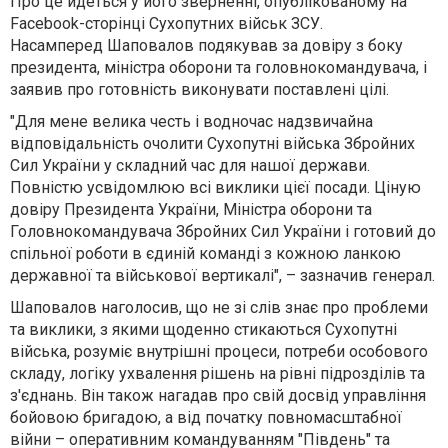
Про це йдеться у його зверненні, опублікованому на
Facebook-сторінці Сухопутних військ ЗСУ.
Насамперед
Шаповалов подякував за довіру з боку
президента, міністра оборони та головнокомандувача
, і
заявив про готовність виконувати поставлені цілі.
"Для мене велика честь і водночас надзвичайна
відповідальність очолити Сухопутні війська Збройних
Сил України у складний час для нашої держави.
Повністю усвідомлюю всі виклики цієї посади. Ціную
довіру Президента України, Міністра оборони та
Головнокомандувача Збройних Сил України і готовий до
спільної роботи в єдиній команді з кожною ланкою
державної та військової вертикалі", – зазначив генерал.
Шаповалов наголосив, що
не зі слів знає про проблеми
та виклики, з якими щоденно стикаються Сухопутні
війська
,
розуміє внутрішні процеси, потреби особового
складу, логіку ухвалення рішень на рівні підрозділів та
з'єднань.
Він також нагадав про свій досвід управління
бойовою бригадою, а від початку повномасштабної
війни – оперативним командуванням "Південь" та