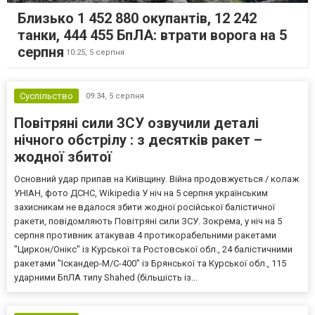
Близько 1 452 880 окупантів, 12 242
танки, 444 455 БпЛА: втрати ворога на 5
серпня
10:25,
5 серпня
Суспільство
09:34,
5 серпня
Повітряні сили ЗСУ озвучили деталі
нічного обстрілу : з десятків ракет –
жодної збитої
Основний удар припав на Київщину. Війна продовжується / колаж
УНІАН, фото ДСНС, Wikipedia У ніч на 5 серпня українським
захисникам не вдалося збити жодної російської балістичної
ракети, повідомляють Повітряні сили ЗСУ. Зокрема, у ніч на 5
серпня противник атакував 4 протикорабельними ракетами
"Циркон/Онікс" із Курської та Ростовської обл., 24 балістичними
ракетами "Іскандер-М/С-400" із Брянської та Курської обл., 115
ударними БпЛА типу Shahed (більшість із...