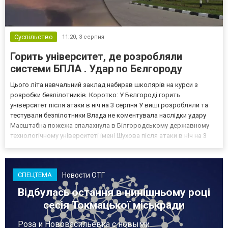
Суспільство
11:20,
3 серпня
Горить університет, де розробляли
системи БПЛА . Удар по Бєлгороду
Цього літа навчальний заклад набирав школярів на курси з
розробки безпілотників. Коротко: У Бєлгороді горить
університет після атаки в ніч на 3 серпня У виші розробляли та
тестували безпілотники Влада не коментувала наслідки удару
Масштабна пожежа спалахнула в Білгородському державному
технологічному університеті імені Шухова після атаки в ніч на 3
серпня - у цьому закладі розробляли та тестували безпілотники.
Як пише російський Telegram-канал Astra, наслі...
Новости ОТГ
СПЕЦТЕМА
Відбулась остання в нинішньому році
сесія Токмацької міськради
Роза и Нововасильевка с новыми