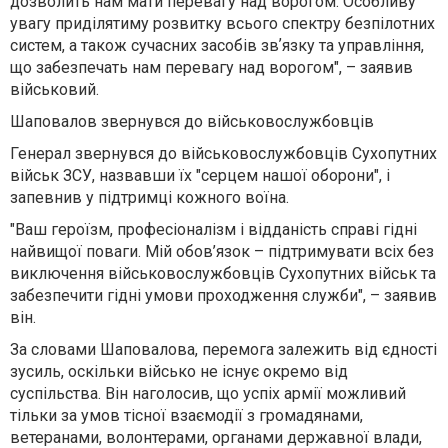
дозволить нам мати перевагу над ворогом. Особливу
увагу приділятиму розвитку всього спектру безпілотних
систем, а також сучасних засобів звʼязку та управління,
що забезпечать нам перевагу над ворогом", – заявив
військовий.
Шаповалов звернувся до військовослужбовців
Генерал звернувся до військовослужбовців Сухопутних
військ ЗСУ, назвавши їх
"серцем нашої оборони"
, і
запевнив у підтримці кожного воїна.
"Ваш героїзм, професіоналізм і відданість справі гідні
найвищої поваги. Мій обов’язок – підтримувати всіх без
виключення військовослужбовців Сухопутних військ та
забезпечити гідні умови проходження служби", – заявив
він.
За словами Шаповалова,
перемога залежить від єдності
зусиль, оскільки військо не існує окремо від
суспільства.
Він наголосив, що
успіх армії можливий
тільки за умов тісної взаємодії з громадянами,
ветеранами, волонтерами, органами державної влади,