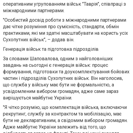
оперативним угрупованням військ "Таврія", співпраці з
міжнародними партнерами.
"Особистий досвід роботи з міжнародними партнерами
дає чітке розуміння про сумісність, стандарти, обмін
практиками, які ми здатні масштабувати на користь усіх
Сухопутних військ", – додав він.
Генерація військ та підготовка підрозділів
За словами Шаповалова,
одним з найголовніших
завдань на сьогодні є генерація військ:
процес
формування, підготовки та доукомплектування бойових
частин і підрозділів Сухопутних військ. Він наголосив,
що
служба у війську має бути не формальністю, а
усвідомленим вибором громадян
, адже саме зараз
вирішується майбутнє України.
"Я чітко розумію, що комплектація війська, включаючи
рекрутинг, службу за контрактом та мобілізацію, має
бути не декларативним, а свідомим вибором громадян.
Адже майбутнє України залежить від того, що