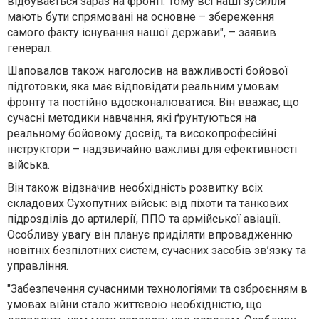
відбувається зараз на фронті. Тому всі наші зусилля
мають бути спрямовані на основне – збереження
самого факту існування нашої держави", – заявив
генерал.
Шаповалов також наголосив на важливості
бойової
підготовки
, яка
має відповідати реальним умовам
фронту
та
постійно вдосконалюватися.
Він вважає, що
сучасні методики навчання, які ґрунтуються на
реальному бойовому досвід, та високопрофесійні
інструктори – надзвичайно важливі для ефективності
війська.
Він також відзначив
необхідність розвитку всіх
складових Сухопутних військ
: від піхоти та танкових
підрозділів до артилерії, ППО та армійської авіації.
Особливу увагу він планує приділяти
впровадженню
новітніх безпілотних систем, сучасних засобів зв’язку та
управління.
"Забезпечення сучасними технологіями та озброєнням в
умовах війни стало життєвою необхідністю, що