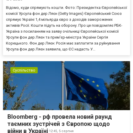
Відомо, куди спрямують кошти. Фото: Президентка Європейської
комісії Урсула фон дер Ляєн (Getty Images) Європейський Союз
спрямує Україні 1,4 мільярда євро з доходів заморожених
активів Росії. Кошти підуть на оборону. Про це повідомляє РБК-
Україна з посиланням на заяву очільниці Європейської комісії
Урсули фон дер Ляєн та прем'єр-міністра України Сергія
Корецького. Фон дер Ляєн: Росія має заплатити за руйнування
Урсула фон дер Ляєн заявила, що ЄС надасть У...
Суспільство
Bloomberg - рф провела новий раунд
таємних зустрічей з Європою щодо
війни в Україні
12:45,
5 серпня