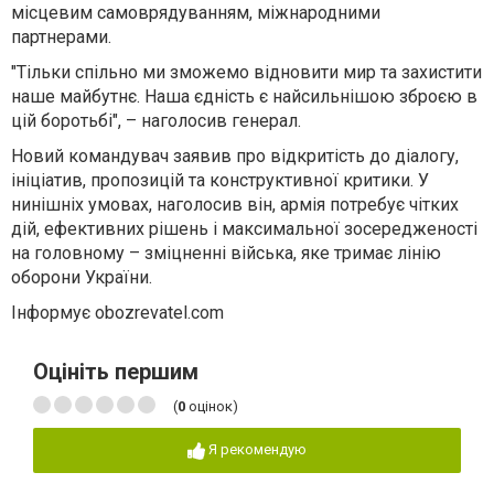
місцевим самоврядуванням, міжнародними
партнерами.
"Тільки спільно ми зможемо відновити мир та захистити
наше майбутнє. Наша єдність є найсильнішою зброєю в
цій боротьбі", – наголосив генерал.
Новий командувач заявив про
відкритість до діалогу,
ініціатив, пропозицій та конструктивної критики.
У
нинішніх умовах, наголосив він,
армія потребує чітких
дій, ефективних рішень і максимальної зосередженості
на головному – зміцненні війська
, яке тримає лінію
оборони України.
Інформує obozrevatel.com
Оцініть першим
(
0
оцінок)
Я рекомендую