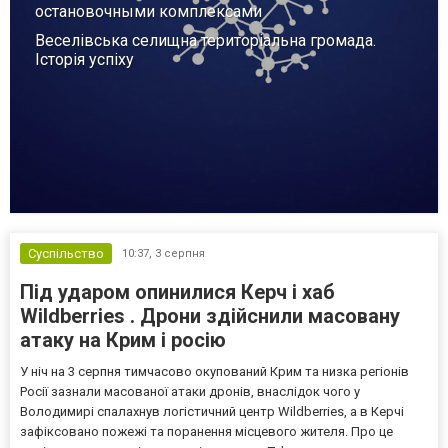
остановочными комплексами
Веселівська селищна територіальна громада.
Історія успіху
Суспільство
10:37,
3 серпня
Під ударом опинилися Керч і хаб
Wildberries . Дрони здійснили масовану
атаку на Крим і росію
У ніч на 3 серпня тимчасово окупований Крим та низка регіонів
Росії зазнали масованої атаки дронів, внаслідок чого у
Володимирі спалахнув логістичний центр Wildberries, а в Керчі
зафіксовано пожежі та поранення місцевого жителя. Про це