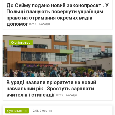
До Сейму подано новий законопроєкт . У
Польщі планують повернути українцям
право на отримання окремих видів
допомог
09:48,
Сьогодні
Суспільство
В уряді назвали пріоритети на новий
навчальний рік . Зростуть зарплати
вчителів і стипендії
08:59,
Сьогодні
Суспільство
12:53,
7 серпня