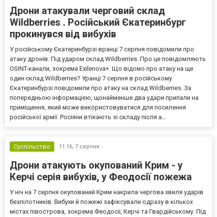
Дрони атакували черговий склад
Wildberries . Російський Єкатеринбург
прокинувся від вибухів
У російському Єкатеринбурзі вранці 7 серпня повідомили про
атаку дронів. Під ударом склад Wildberries. Про це повідомляють
OSINT-канали, зокрема Exilenova+. Що відомо про атаку на ще
один склад Wildberries? Уранці 7 серпня в російському
Єкатеринбурзі повідомили про атаку на склад Wildberries. За
попередньою інформацією, щонайменше два удари припали на
приміщення, який може використовуватися для посилення
російської армії. Росіяни втікають зі складу після а...
Суспільство
11:16,
7 серпня
Дрони атакують окупований Крим - у
Керчі серія вибухів, у Феодосії пожежа
У ніч на 7 серпня окупований Крим накрила чергова хвиля ударів
безпілотників. Вибухи й пожежі зафіксували одразу в кількох
містах півострова, зокрема Феодосії, Керчі та Гвардійському. Під