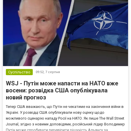
Суспільство
09:52,
7 серпня
WSJ - Путін може напасти на НАТО вже
восени: розвідка США опублікувала
новий прогноз
Тепер США вважають, що Путін не чекатиме на закінчення війни в
Україні. У розвідці США опублікували нову оцінку щодо
можливого сценарію нападу Росії на НАТО. Як пише The Wall Street
Journal, згідно з новими доповідями, російський лідер Володимир
Путін може спробувати перевірити рішучість Альянсу за