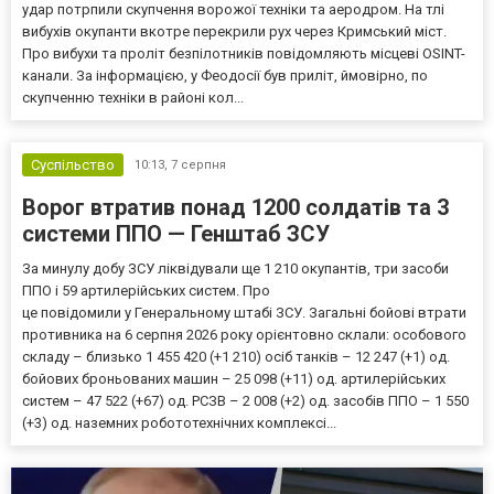
удар потрпили скупчення ворожої техніки та аеродром. На тлі
вибухів окупанти вкотре перекрили рух через Кримський міст.
Про вибухи та проліт безпілотників повідомляють місцеві OSINT-
канали. За інформацією, у Феодосії був приліт, ймовірно, по
скупченню техніки в районі кол...
Суспільство
10:13,
7 серпня
Ворог втратив понад 1200 солдатів та 3
системи ППО — Генштаб ЗСУ
За минулу добу ЗСУ ліквідували ще 1 210 окупантів, три засоби
ППО і 59 артилерійських систем. Про
це повідомили у Генеральному штабі ЗСУ. Загальні бойові втрати
противника на 6 серпня 2026 року орієнтовно склали: особового
складу – близько 1 455 420 (+1 210) осіб танків – 12 247 (+1) од.
бойових броньованих машин – 25 098 (+11) од. артилерійських
систем – 47 522 (+67) од. РСЗВ – 2 008 (+2) од. засобів ППО – 1 550
(+3) од. наземних робототехнічних комплексі...