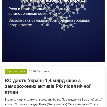
сесія Токмацької міськради
Роза и Нововасильевка с новыми
остановочными комплексами
Веселівська селищна територіальна громада.
Історія успіху
Суспільство
15:28,
5 серпня
ЄС дасть Україні 1,4 млрд євро з
заморожених активів РФ після нічної
атаки
Відомо, куди спрямують кошти. Фото: Президентка Європейської
комісії Урсула фон дер Ляєн (Getty Images) Європейський Союз