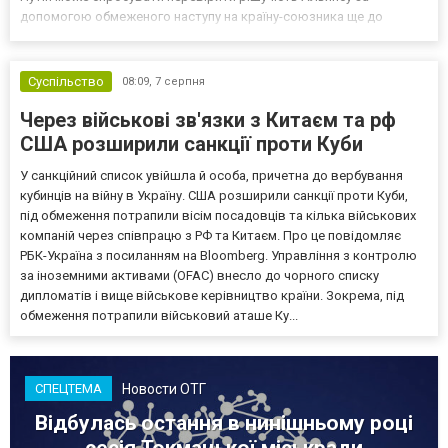
допомогою обмеженого наступу на країну-союзника ще до
закінчення війни в Україні. Ці нові оцінки з’явилися на тлі нестачі
деяких критично важливих боєприпасів,...
Суспільство
08:09,
7 серпня
Через військові зв'язки з Китаєм та рф
США розширили санкції проти Куби
У санкційний список увійшла й особа, причетна до вербування
кубинців на війну в Україну. США розширили санкції проти Куби,
під обмеження потрапили вісім посадовців та кілька військових
компаній через співпрацю з РФ та Китаєм. Про це повідомляє
РБК-Україна з посиланням на Bloomberg. Управління з контролю
за іноземними активами (OFAC) внесло до чорного списку
дипломатів і вище військове керівництво країни. Зокрема, під
обмеження потрапили військовий аташе Ку...
Новости ОТГ
СПЕЦТЕМА
Відбулась остання в нинішньому році