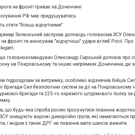
рога на фронті триває на Донеччині
росування РФ має придушуватись
ть стати "більш відчутними"
димир Зеленський заслухав доповідь головкома ЗСУ Олек
на фронті та анонсував "відчутніші" удари вглиб Росії. Про
legam.
що головнокомандувач Олександр Сирський доповів про с
орону на Покровському та інших напрямках Донеччини, де 
м підрозділам за витримку, особливо відзначив бійців Си
ої бригади Сил безпілотних систем за дії на Покровському 
урмової бригади та 225-го окремого штурмового полку за 
ямку.
в, що будь-яка спроба росіян просунутися повинна жорстко
ЗСУ знищують ворожі диверсійні групи, які намагаються п
кти, і жодна з таких ДРГ не повинна мати шансів вижити.