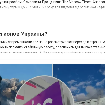
купівлі російської сировини. Про це пише The Moscow Times. Євросо
 йому термін до 25 січня 2027 року для відмови від російської нафт
гионов Украины?
овиях современности все чаще рассматривают переезд в страны В
ность получить стабильную работу, обеспечить детям качественн
прогнозируемой экономикой. По данным крупнейшего агентства зар
 наиболее востребованных н...