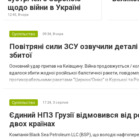
щодо війни в Україні
12:45,
Вчора
Суспільство
09:34,
Вчора
Повітряні сили ЗСУ озвучили деталі 
збитої
Основний удар припав на Київщину. Війна продовжується / кол
вдалося збити жодної російської балістичної ракети, повідомля
протикорабельними ракетами "Циркон/Онікс" із Курської та Рос
Курської обл., 115 ударними БпЛА типу Shahed (більшість із...
Суспільство
17:24,
3 серпня
Єдиний НПЗ Грузії відмовився від р
двох країнах
Компанія Black Sea Petroleum LLC (BSP), що володіє нафтопер