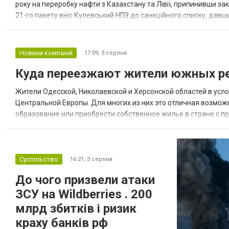
року на переробку нафти з Казахстану та Лівії, припинивши за
21-го пакету вніс Кулевський НПЗ до санкційного списку, давши
повідомила, що завод у Кулеві розпочав переробку казахс...
Новини компаній
17:09,
3 серпня
Куда переезжают жители южных ре
Жители Одесской, Николаевской и Херсонской областей в усл
Центральной Европы. Для многих из них это отличная возмож
образование или приобрести собственное жилье в стране с 
недвижимости в Украине Homium homium.ua, в 2026 году среди
Суспільство
16:21,
3 серпня
До чого призвели атаки
ЗСУ на Wildberries . 200
млрд збитків і ризик
краху банків рф