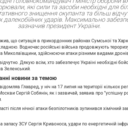
одні головнокомандувач і міністр оборони в
рювали, які сили та засоби необхідні для бі
тативного знищення окупанта та більш відчу
х далекобійних ударів. Максимально забезпе
зазначив президент України.
жив, що ситуація в прикордонних районах Сумської та Харк
кладною. Водночас російські війська продовжують терори
а Миколаївщини, здійснюючи атаки різними видами дронів
ідчутно. Дякую всім, хто забезпечує Україні необхідні бой
ав Зеленський.
танні новини за темою
ідомляв Главред, у ніч на 17 липня на території кількох рег
оскви Сергій Собянін, як і зазвичай, заявив про "успішну р
.
асті після нічної атаки безпілотників зупинився хімічний з
 запасу ЗСУ Сергія Кривоноса, удари по енергетичній інфр