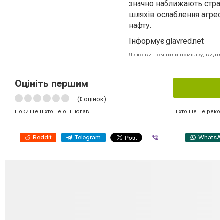
значно наближають страт
шляхів ослаблення агрес
нафту.
Інформує glavred.net
Якщо ви помітили помилку, виділі
Оцініть першим
(
0
оцінок)
Ніхто ще не рек
Поки ще ніхто не оцінював
Reddit
Telegram
Viber
Whats