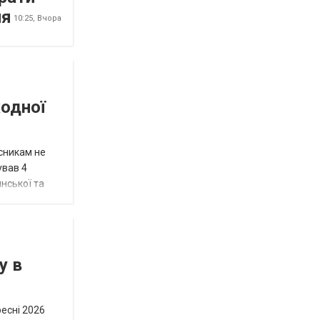
ня
10:25,
Вчора
жодної
исникам не
ував 4
нської та
у в
ресні 2026