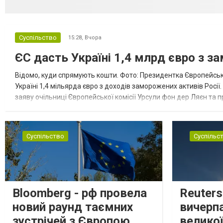
Суспільство
15:28,
Вчора
ЄС дасть Україні 1,4 млрд євро з з
Відомо, куди спрямують кошти. Фото: Президентка Європейсько
Україні 1,4 мільярда євро з доходів заморожених активів Росі
заяву очільниці Європейської комісії Урсули фон дер Ляєн та п
за руйнування Урсула фон дер Ляєн заявила, що ЄС надасть У..
Суспільство
Суспільс
Bloomberg - рф провела
Reuter
новий раунд таємних
вичерп
зустрічей з Європою
великої