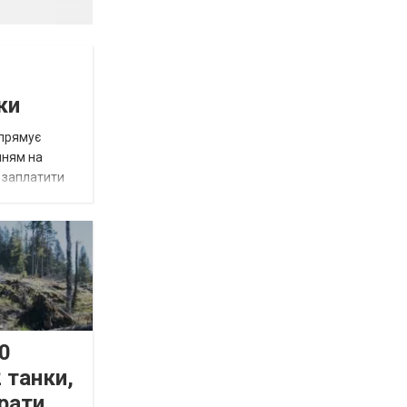
ки
спрямує
нням на
є заплатити
0
 танки,
рати