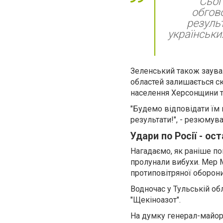
"Сьог
обгово
резуль
українськи
Зеленський також заува
областей залишається с
населення Херсонщини т
"Будемо відповідати їм в
результати!", - резюмув
Удари по Росії - ос
Нагадаємо, як раніше пов
пролунали вибухи. Мер М
протиповітряної оборони
Водночас у Тульській обл
"Щекіноазот".
На думку генерал-майора