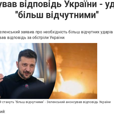
вав відповідь України - у
"більш відчутними"
ленський заявив про необхідність більш відчутних ударів
ував відповідь за обстріли України.
 стануть 'більш відчутними' - Зеленський анонсував відповідь України
ий: