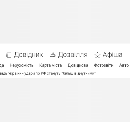
Довідник
Дозвілля
Афіша
да
Нерухомість
Карта міста
Довідкова
Фотозвіти
Авто 
ідь України - удари по РФ стануть "більш відчутними"