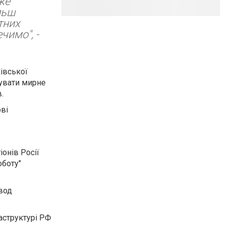
же
льш
тних
чимо", -
івської
зувати мирне
.
ові
іонів Росії
оботу"
авод
аструктурі РФ