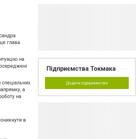
сандра
 це глава
итуацію на
зосереджені
Підприємства Токмака
л спеціальних
Додати підприємство
напрямку, а
роботу на
роникнути в