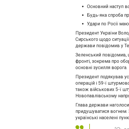
Основний наступ во
Будь-яка спроба п
Удари по Росії маю
Президент України Воло
Сирського щодо ситуації 
держави повідомив у Te
Зеленський повідомив, 
фронті, зокрема про об
основні зусилля ворога.
Президент подякував усі
операцій і 59-ї штурмов
також військових 5-ї шт
Новопавлівському напр
Глава держави наголоси
придушуватися вогнем. 
українські населені пун