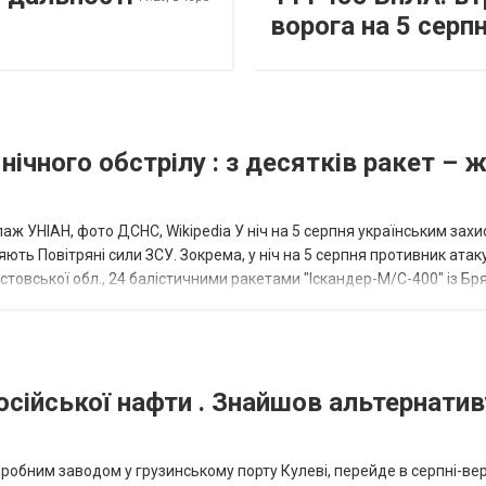
ворога на 5 серп
нічного обстрілу : з десятків ракет – 
аж УНІАН, фото ДСНС, Wikipedia У ніч на 5 серпня українським зах
ють Повітряні сили ЗСУ. Зокрема, у ніч на 5 серпня противник атак
товської обл., 24 балістичними ракетами "Іскандер-М/С-400" із Бря
осійської нафти . Знайшов альтернатив
еробним заводом у грузинському порту Кулеві, перейде в серпні-ве