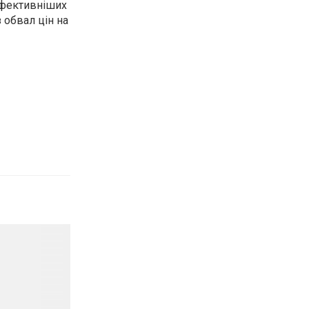
йефективніших
 обвал цін на