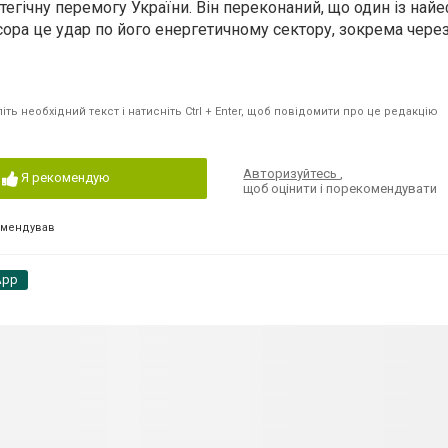
егічну перемогу України. Він переконаний, що один із на
ора це удар по його енергетичному сектору, зокрема через
ть необхідний текст і натисніть Ctrl + Enter, щоб повідомити про це редакцію
Авторизуйтесь
,
Я рекомендую
щоб оцінити і порекомендувати
омендував
App