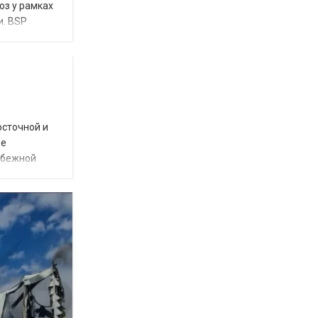
юз у рамках
и. BSP
осточной и
ое
убежной