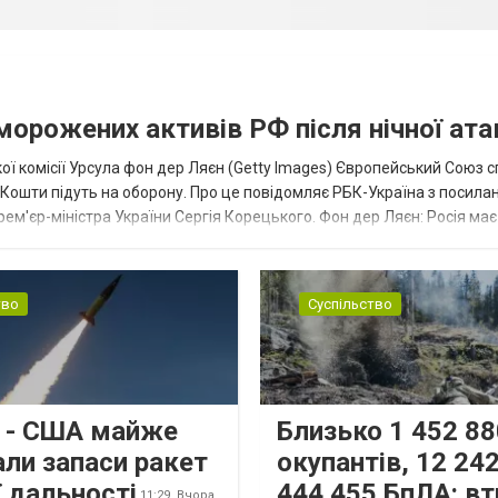
аморожених активів РФ після нічної ата
ї комісії Урсула фон дер Ляєн (Getty Images) Європейський Союз 
ї. Кошти підуть на оборону. Про це повідомляє РБК-Україна з посила
рем'єр-міністра України Сергія Корецького. Фон дер Ляєн: Росія ма
.
тво
Суспільство
s - США майже
Близько 1 452 88
али запаси ракет
окупантів, 12 242
 дальності
444 455 БпЛА: вт
11:29,
Вчора