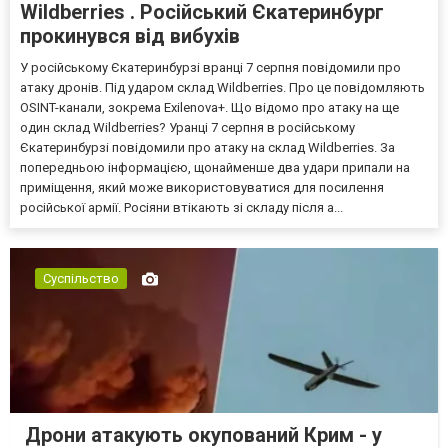
Wildberries . Російський Єкатеринбург
прокинувся від вибухів
У російському Єкатеринбурзі вранці 7 серпня повідомили про
атаку дронів. Під ударом склад Wildberries. Про це повідомляють
OSINT-канали, зокрема Exilenova+. Що відомо про атаку на ще
один склад Wildberries? Уранці 7 серпня в російському
Єкатеринбурзі повідомили про атаку на склад Wildberries. За
попередньою інформацією, щонайменше два удари припали на
приміщення, який може використовуватися для посилення
російської армії. Росіяни втікають зі складу після а...
Суспільство
Дрони атакують окупований Крим - у