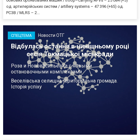
бойових броньованих машин / troop–carrying AFVs – 25 084 (+5)
од. артилерійських систем / artillery systems – 47 396 (+65) од.
РСЗВ / MLRS – 2...
Новости ОТГ
СПЕЦТЕМА
Відбулась остання в нинішньому році
сесія Токмацької міськради
Роза и Нововасильевка с новыми
остановочными комплексами
Веселівська селищна територіальна громада.
Історія успіху