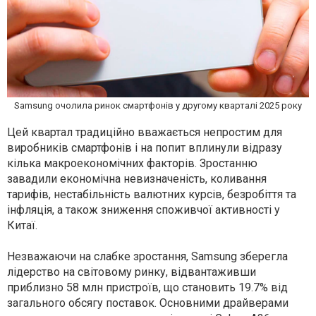
Samsung очолила ринок смартфонів у другому кварталі 2025 року
Цей квартал традиційно вважається непростим для
виробників смартфонів і на попит вплинули відразу
кілька макроекономічних факторів. Зростанню
завадили економічна невизначеність, коливання
тарифів, нестабільність валютних курсів, безробіття та
інфляція, а також зниження споживчої активності у
Китаї.
Незважаючи на слабке зростання, Samsung зберегла
лідерство на світовому ринку, відвантаживши
приблизно 58 млн пристроїв, що становить 19.7% від
загального обсягу поставок. Основними драйверами