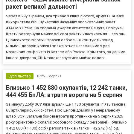
ракет великої дальності
Через війну з Іраном, яка триває з кінця лютого, армія США вже
використала більшу частину наземних високоточних ракет
ATACMS і PrSM. За словами джерел агентства Reuters, Сполучені
Штати розгорнули майже всі свої ракети класу «земля – земля».
Ці високотехнологічні зразки озброєння коштують понад
мільйон доларів кожен і вважаються незамінними у разі
можливих конфліктів із Китаєм або Росією. Крім того, за даними
іншого джерела, США також запустили майже полов...
Суспільство
10:25,
5 серпня
Близько 1 452 880 окупантів, 12 242 танки,
444 455 БпЛА: втрати ворога на 5 серпня
За минулу добу ЗСУ ліквідували ще 1 130 окупантів, пʼять танків і
65 артилерійських систем. Про це повідомили у Генеральному
штабі ЗСУ. Загальні бойові втрати противника на 5 серпня 2026
року орієнтовно склали: особового складу / personnel – близько
1 452 880 (+1 130) осіб / persons танків / tanks – 12 242 (+5) од.