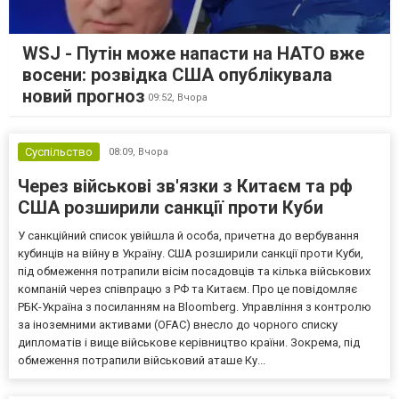
WSJ - Путін може напасти на НАТО вже
восени: розвідка США опублікувала
новий прогноз
09:52,
Вчора
Суспільство
08:09,
Вчора
Через військові зв'язки з Китаєм та рф
США розширили санкції проти Куби
У санкційний список увійшла й особа, причетна до вербування
кубинців на війну в Україну. США розширили санкції проти Куби,
під обмеження потрапили вісім посадовців та кілька військових
компаній через співпрацю з РФ та Китаєм. Про це повідомляє
РБК-Україна з посиланням на Bloomberg. Управління з контролю
за іноземними активами (OFAC) внесло до чорного списку
дипломатів і вище військове керівництво країни. Зокрема, під
обмеження потрапили військовий аташе Ку...