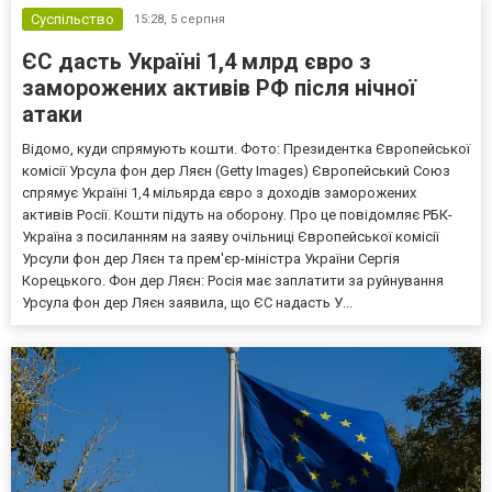
Суспільство
15:28,
5 серпня
ЄС дасть Україні 1,4 млрд євро з
заморожених активів РФ після нічної
атаки
Відомо, куди спрямують кошти. Фото: Президентка Європейської
комісії Урсула фон дер Ляєн (Getty Images) Європейський Союз
спрямує Україні 1,4 мільярда євро з доходів заморожених
активів Росії. Кошти підуть на оборону. Про це повідомляє РБК-
Україна з посиланням на заяву очільниці Європейської комісії
Урсули фон дер Ляєн та прем'єр-міністра України Сергія
Корецького. Фон дер Ляєн: Росія має заплатити за руйнування
Урсула фон дер Ляєн заявила, що ЄС надасть У...