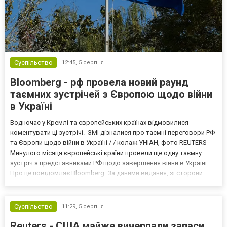
Суспільство
12:45,
5 серпня
Bloomberg - рф провела новий раунд
таємних зустрічей з Європою щодо війни
в Україні
Водночас у Кремлі та європейських країнах відмовилися
коментувати ці зустрічі. ЗМІ дізналися про таємні переговори РФ
та Європи щодо війни в Україні / / колаж УНІАН, фото REUTERS
Минулого місяця європейські країни провели ще одну таємну
зустріч з представниками РФ щодо завершення війни в Україні.
Про це повідомляє Bloomberg. За даними видання, зі сторони
Європи до цих переговорів долучилися колишні
високопосадовці Великої Британії, Франції, Німеччини та Р...
Суспільство
11:29,
5 серпня
Reuters - США майже вичерпали запаси