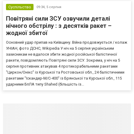
Суспільство
09:34,
5 серпня
Повітряні сили ЗСУ озвучили деталі
нічного обстрілу : з десятків ракет –
жодної збитої
Основний удар припав на Київщину. Війна продовжується / колаж
УНІАН, фото ДСНС, Wikipedia У ніч на 5 серпня українським
захисникам не вдалося збити жодної російської балістичної
ракети, повідомляють Повітряні сили ЗСУ. Зокрема, у ніч на 5
серпня противник атакував 4 протикорабельними ракетами
"Циркон/Онікс" із Курської та Ростовської обл., 24 балістичними
ракетами "Іскандер-М/С-400" із Брянської та Курської обл., 115
ударними БпЛА типу Shahed (більшість із...