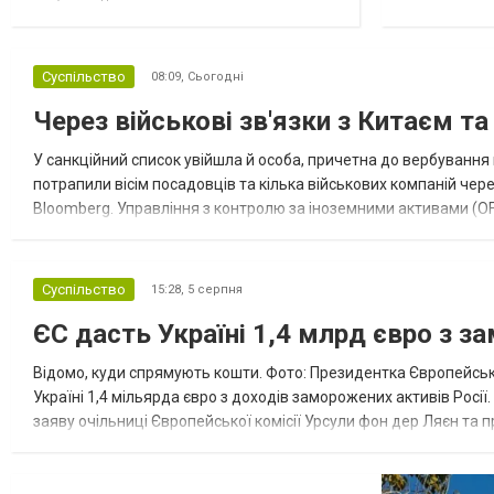
Суспільство
08:09,
Сьогодні
Через військові зв'язки з Китаєм т
У санкційний список увійшла й особа, причетна до вербування 
потрапили вісім посадовців та кілька військових компаній чер
Bloomberg. Управління з контролю за іноземними активами (OF
Зокрема, під обмеження потрапили військовий аташе Ку...
Суспільство
15:28,
5 серпня
ЄС дасть Україні 1,4 млрд євро з з
Відомо, куди спрямують кошти. Фото: Президентка Європейсько
Україні 1,4 мільярда євро з доходів заморожених активів Росі
заяву очільниці Європейської комісії Урсули фон дер Ляєн та п
за руйнування Урсула фон дер Ляєн заявила, що ЄС надасть У..