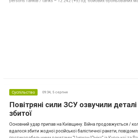
persons танків / tanks – 12 242 (+5) од. бойових броньованих маш
systems – 47 396 (+65) од. РСЗВ / MLRS – 2...
Суспільство
09:34,
5 серпня
Повітряні сили ЗСУ озвучили деталі 
збитої
Основний удар припав на Київщину. Війна продовжується / кол
вдалося збити жодної російської балістичної ракети, повідомля
протикорабельними ракетами "Циркон/Онікс" із Курської та Рос