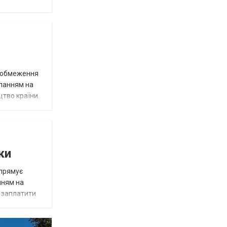
д обмеження
иланням на
цтво країни.
ки
спрямує
нням на
є заплатити