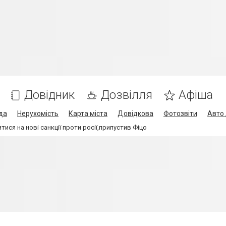
Довідник
Дозвілля
Афіша
да
Нерухомість
Карта міста
Довідкова
Фотозвіти
Авто 
ся на нові санкції проти росії,припустив Фіцо