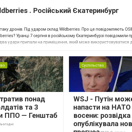
dberries . Російський Єкатеринбург
таку дронів. Під ударом склад Wildberries. Про це повідомляють OS
berries? Уранці 7 серпня в російському Єкатеринбурзі повідомили п
 два удари припали на приміщення, який може використовуватися 
тво
Суспільство
втратив понад
WSJ - Путін мож
лдатів та 3
напасти на НАТО
и ППО — Генштаб
восени: розвідк
опублікувала но
Сьогодні