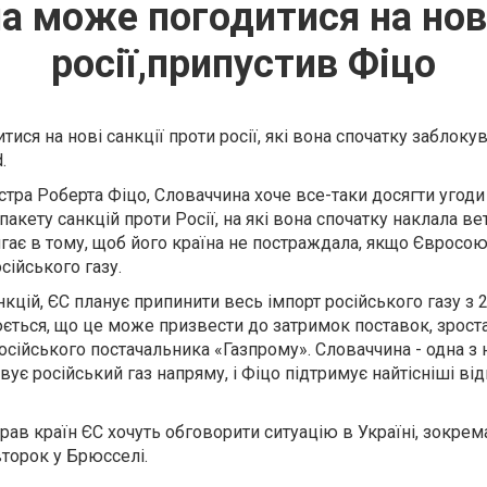
 може погодитися на нові
росії,припустив Фіцо
ся на нові санкції проти росії, які вона спочатку заблокув
.
стра Роберта Фіцо, Словаччина хоче все-таки досягти угоди
акету санкцій проти Росії, на які вона спочатку наклала вет
гає в тому, щоб його країна не постраждала, якщо Євросо
сійського газу.
кцій, ЄС планує припинити весь імпорт російського газу з 
ється, що це може призвести до затримок поставок, зроста
осійського постачальника «Газпрому». Словаччина - одна з 
овує російський газ напряму, і Фіцо підтримує найтісніші ві
рав країн ЄС хочуть обговорити ситуацію в Україні, зокрем
івторок у Брюсселі.