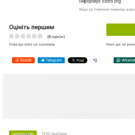
Інформує ostro.org
Якщо ви помітили помилку, виділі
Оцініть першим
(
0
оцінок)
Ніхто ще не рек
Поки ще ніхто не оцінював
Reddit
Telegram
Viber
Whats
Суспільство
12:53,
Сьогодні