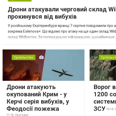
Дрони атакували черговий склад Wil
прокинувся від вибухів
У російському Єкатеринбурзі вранці 7 серпня повідомили про а
зокрема Exilenova+. Що відомо про атаку на ще один склад Wild
склад Wildberries. За попередньою інформацією, щонайменше
посилення російської армії. Росіяни втікають зі складу після а...
Суспільство
Суспільс
Дрони атакують
Ворог 
окупований Крим - у
1200 со
Керчі серія вибухів, у
систем
Феодосії пожежа
ЗСУ
10:13,
11:16,
Сьогодні