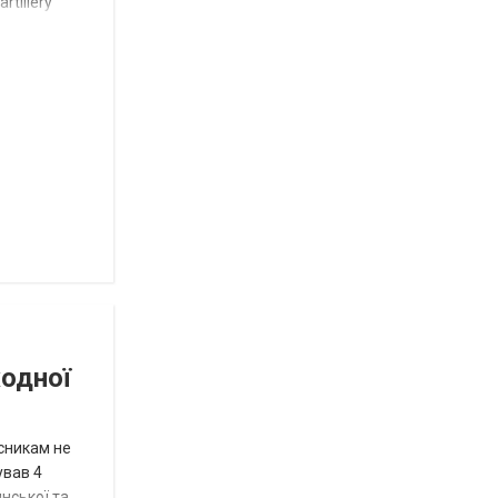
rtillery
Токмацької
міськради
Роза
и
Нововасильевка
с
новыми
остановочными
комплексами
Веселівська
селищна
територіальна
громада.
Історія
успіху
жодної
исникам не
ував 4
нської та