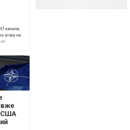
INT-канали,
ро атаку на
для
е
 вже
а США
вий