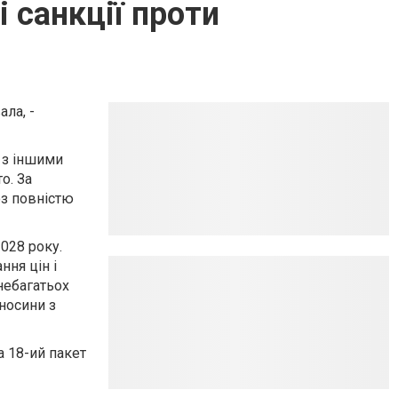
 санкції проти
ала, -
 з іншими
о. За
юз повністю
2028 року.
ння цін і
небагатьох
дносини з
а 18-ий пакет