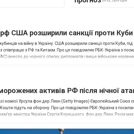
прогноз
09:52,
Сьогодні
а рф США розширили санкції проти Куби
кубинців на війну в Україну. США розширили санкції проти Куби, пі
ез співпрацю з РФ та Китаєм. Про це повідомляє РБК-Україна з пос
AC) внесло до чорного списку дипломатів і вище військове керівни
аморожених активів РФ після нічної ата
ї комісії Урсула фон дер Ляєн (Getty Images) Європейський Союз 
ї. Кошти підуть на оборону. Про це повідомляє РБК-Україна з посила
рем'єр-міністра України Сергія Корецького. Фон дер Ляєн: Росія ма
.