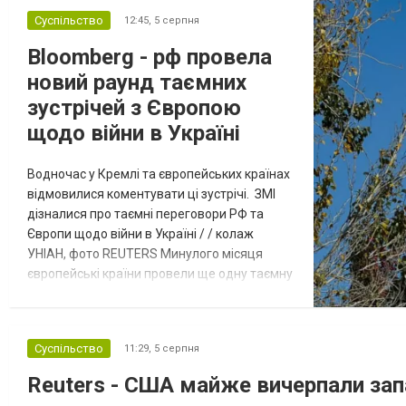
Суспільство
12:45,
5 серпня
Bloomberg - рф провела
новий раунд таємних
зустрічей з Європою
щодо війни в Україні
Водночас у Кремлі та європейських країнах
відмовилися коментувати ці зустрічі. ЗМІ
дізналися про таємні переговори РФ та
Європи щодо війни в Україні / / колаж
УНІАН, фото REUTERS Минулого місяця
європейські країни провели ще одну таємну
зустріч з представниками РФ щодо
завершення війни в Україні. Про це
повідомляє Bloomberg. За даними видання,
Суспільство
11:29,
5 серпня
зі сторони Європи до цих переговорів
долучилися колишні високопосадовці
Reuters - США майже вичерпали зап
Великої Британії, Франції, Німеччини та Р...