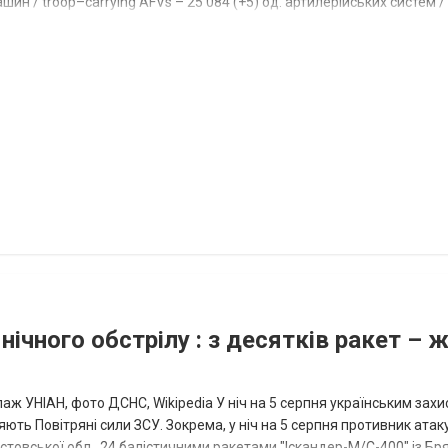
ин / troop–carrying AFVs – 25 084 (+5) од. артилерійських систем / a
нічного обстрілу : з десятків ракет – 
аж УНІАН, фото ДСНС, Wikipedia У ніч на 5 серпня українським зах
ють Повітряні сили ЗСУ. Зокрема, у ніч на 5 серпня противник атак
товської обл., 24 балістичними ракетами "Іскандер-М/С-400" із Бря