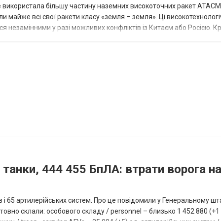
вже використала більшу частину наземних високоточних ракет ATACMS
 майже всі свої ракети класу «земля – земля». Ці високотехнологі
незамінними у разі можливих конфліктів із Китаєм або Росією. Крі
 танки, 444 455 БпЛА: втрати ворога на
ів і 65 артилерійських систем. Про це повідомили у Генеральному шт
овно склали: особового складу / personnel – близько 1 452 880 (+1 1