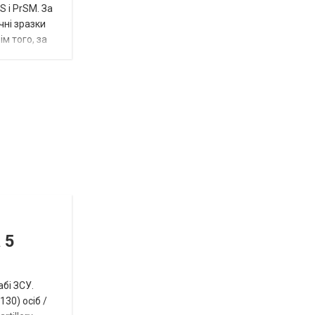
 і PrSM. За
чні зразки
м того, за
Відбулась
остання
Новости
в
СПЕЦТЕМА
ОТГ
 5
нинішньому
році
абі ЗСУ.
сесія
30) осіб /