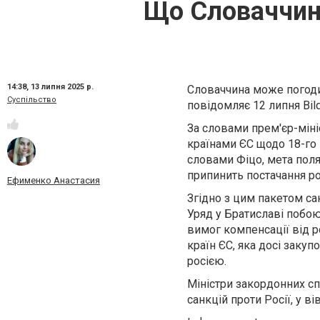
Що Словаччина
14:38,
13 липня 2025 р.
Словаччина може погодити
Суспільство
повідомляє 12 липня Bild
За словами прем'єр-міні
країнами ЄС щодо 18-го п
словами Фіцо, мета поля
припинить постачання ро
Ефименко Анастасия
Згідно з цим пакетом сан
Уряд у Братиславі побою
вимог компенсації від р
країн ЄС, яка досі закуп
росією.
Міністри закордонних сп
санкцій проти Росії, у в