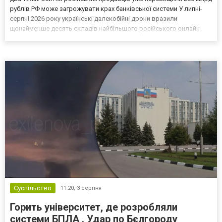
рублів РФ може загрожувати крах банківської системи У липні-
серпні 2026 року українські далекобійні дрони вразили
щонайменше десять складів найбільшого російського онлайн-
рітейлера Wildberries, спровокувавши масштабні пожежі. Поки
Кремль заперечує роль компанії в постачанні тов...
Суспільство
11:20,
3 серпня
Горить університет, де розробляли
системи БПЛА . Удар по Бєлгороду