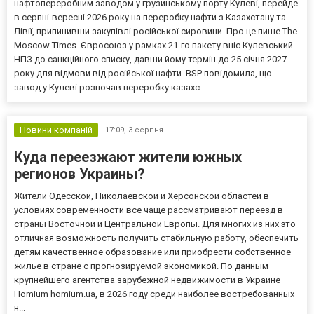
нафтопереробним заводом у грузинському порту Кулеві, перейде
в серпні-вересні 2026 року на переробку нафти з Казахстану та
Лівії, припинивши закупівлі російської сировини. Про це пише The
Moscow Times. Євросоюз у рамках 21-го пакету вніс Кулевський
НПЗ до санкційного списку, давши йому термін до 25 січня 2027
року для відмови від російської нафти. BSP повідомила, що
завод у Кулеві розпочав переробку казахс...
Новини компаній
17:09,
3 серпня
Куда переезжают жители южных
регионов Украины?
Жители Одесской, Николаевской и Херсонской областей в
условиях современности все чаще рассматривают переезд в
страны Восточной и Центральной Европы. Для многих из них это
отличная возможность получить стабильную работу, обеспечить
детям качественное образование или приобрести собственное
жилье в стране с прогнозируемой экономикой. По данным
крупнейшего агентства зарубежной недвижимости в Украине
Homium homium.ua, в 2026 году среди наиболее востребованных
н...