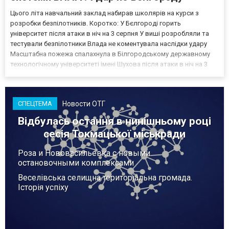
Цього літа навчальний заклад набирав школярів на курси з
розробки безпілотників. Коротко: У Бєлгороді горить
університет після атаки в ніч на 3 серпня У виші розробляли та
тестували безпілотники Влада не коментувала наслідки удару
Масштабна пожежа спалахнула в Білгородському державному
технологічному університеті імені Шухова після атаки в ніч на 3
серпня - у цьому закладі розробляли та тестували безпілотники.
Як пише російський Telegram-канал Astra, наслі...
Новости ОТГ
СПЕЦТЕМА
Відбулась остання в нинішньому році
сесія Токмацької міськради
Роза и Нововасильевка с новыми
остановочными комплексами
Веселівська селищна територіальна громада.
Історія успіху