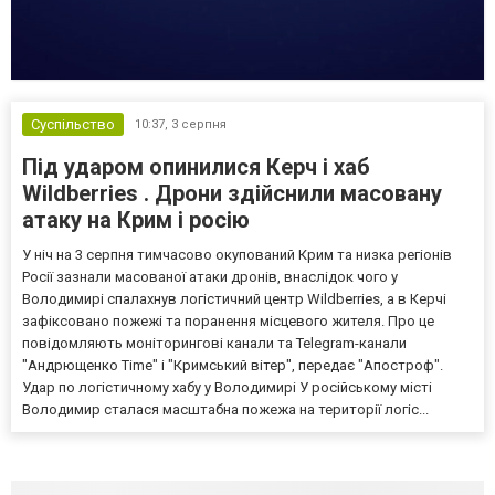
Суспільство
10:37,
3 серпня
Під ударом опинилися Керч і хаб
Wildberries . Дрони здійснили масовану
атаку на Крим і росію
У ніч на 3 серпня тимчасово окупований Крим та низка регіонів
Росії зазнали масованої атаки дронів, внаслідок чого у
Володимирі спалахнув логістичний центр Wildberries, а в Керчі
зафіксовано пожежі та поранення місцевого жителя. Про це
повідомляють моніторингові канали та Telegram-канали
"Андрющенко Time" і "Кримський вітер", передає "Апостроф".
Удар по логістичному хабу у Володимирі У російському місті
Володимир сталася масштабна пожежа на території логіс...