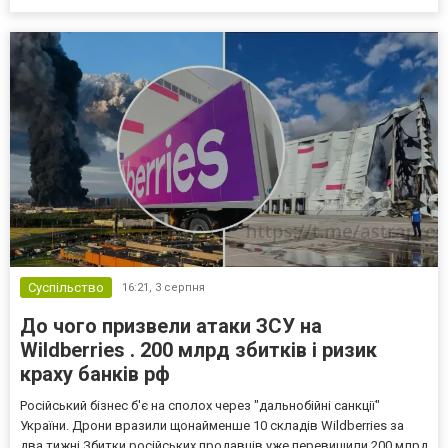
Суспільство
16:21,
3 серпня
До чого призвели атаки ЗСУ на
Wildberries . 200 млрд збитків і ризик
краху банків рф
Російський бізнес б'є на сполох через "дальнобійні санкції"
України. Дрони вразили щонайменше 10 складів Wildberries за
два тижні Збитки російських продавців уже перевищили 200 млрд