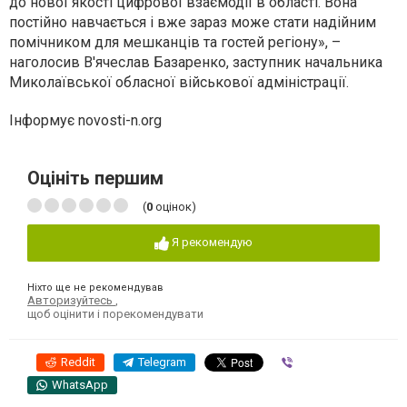
до нової якості цифрової взаємодії в області. Вона
постійно навчається і вже зараз може стати надійним
помічником для мешканців та гостей регіону», –
наголосив В'ячеслав Базаренко, заступник начальника
Миколаївської обласної військової адміністрації.
Інформує novosti-n.org
Оцініть першим
(
0
оцінок)
Я рекомендую
Ніхто ще не рекомендував
Авторизуйтесь
,
щоб оцінити і порекомендувати
Reddit
Telegram
Viber
WhatsApp