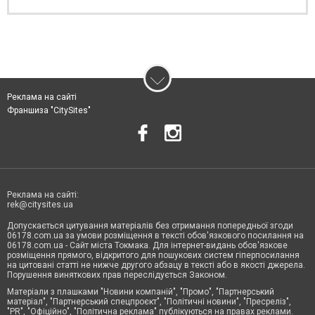
Реклама на сайті
Франшиза "CitySites"
Реклама на сайті:
rek@citysites.ua
Допускається цитування матеріалів без отримання попередньої згоди
06178.com.ua за умови розміщення в тексті обов'язкового посилання на
06178.com.ua - Сайт міста Токмака. Для інтернет-видань обов'язкове
розміщення прямого, відкритого для пошукових систем гіперпосилання
на цитовані статті не нижче другого абзацу в тексті або в якості джерела.
Порушення виняткових прав переслідується Законом.
Матеріали з плашками "Новини компаній", "Промо", "Партнерський
матеріал", "Партнерський спецпроєкт", "Політичні новини", "Пресреліз",
"PR", "Офіційно", "Політична реклама" публікуються на правах реклами.