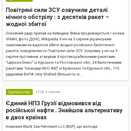
Повітряні сили ЗСУ озвучили деталі
нічного обстрілу : з десятків ракет –
жодної збитої
Основний удар припав на Київщину. Війна продовжується / колаж
УНІАН, фото ДСНС, Wikipedia У ніч на 5 серпня українським
захисникам не вдалося збити жодної російської балістичної
ракети, повідомляють Повітряні сили ЗСУ. Зокрема, у ніч на 5
серпня противник атакував 4 протикорабельними ракетами
"Циркон/Онікс" із Курської та Ростовської обл., 24 балістичними
ракетами "Іскандер-М/С-400" із Брянської та Курської обл., 115
ударними БпЛА типу Shahed (більшість із...
Суспільство
17:24,
3 серпня
Єдиний НПЗ Грузії відмовився від
російської нафти . Знайшов альтернативу
в двох країнах
Компанія Black Sea Petroleum LLC (BSP), що володіє