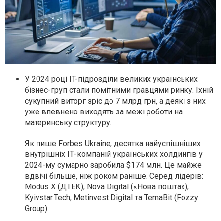
У 2024 році IT-підрозділи великих українських
бізнес-груп стали помітними гравцями ринку. Їхній
сукупний виторг зріс до 7 млрд грн, а деякі з них
уже впевнено виходять за межі роботи на
материнську структуру.
Як пише Forbes Ukraine, десятка найуспішніших
внутрішніх ІТ-компаній українських холдингів у
2024-му сумарно заробила $174 млн. Це майже
вдвічі більше, ніж роком раніше. Серед лідерів:
Modus X (ДТЕК), Nova Digital («Нова пошта»),
Kyivstar.Tech, Metinvest Digital та TemaBit (Fozzy
Group).