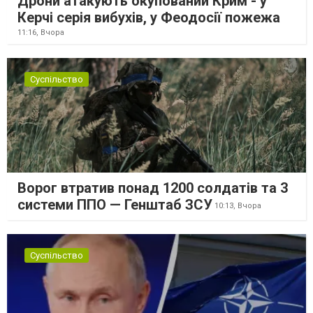
Дрони атакують окупований Крим - у
Керчі серія вибухів, у Феодосії пожежа
11:16,
Вчора
Суспільство
Ворог втратив понад 1200 солдатів та 3
системи ППО — Генштаб ЗСУ
10:13,
Вчора
Суспільство