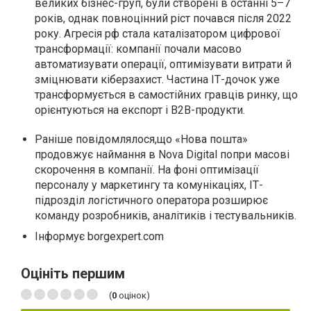
великих бізнес-груп, були створені в останні 5–7
років, однак повноцінний ріст почався після 2022
року. Агресія рф стала каталізатором цифрової
трансформації: компанії почали масово
автоматизувати операції, оптимізувати витрати й
зміцнювати кіберзахист. Частина ІТ-дочок уже
трансформується в самостійних гравців ринку, що
орієнтуються на експорт і B2B-продукти.
Раніше повідомлялося,що «Нова пошта»
продовжує наймання в Nova Digital попри масові
скорочення в компанії. На фоні оптимізації
персоналу у маркетингу та комунікаціях, ІТ-
підрозділ логістичного оператора розширює
команду розробників, аналітиків і тестувальників.
Інформує borgexpert.com
Оцініть першим
(
0
оцінок)