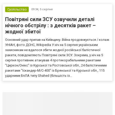
Суспільство
09:34,
5 серпня
Повітряні сили ЗСУ озвучили деталі
нічного обстрілу : з десятків ракет –
жодної збитої
Основний удар припав на Київщину. Війна продовжується / колаж
УНІАН, фото ДСНС, Wikipedia У ніч на 5 серпня українським
захисникам не вдалося збити жодної російської балістичної
ракети, повідомляють Повітряні сили ЗСУ. Зокрема, у ніч на 5
серпня противник атакував 4 протикорабельними ракетами
"Циркон/Онікс" із Курської та Ростовської обл., 24 балістичними
ракетами "Іскандер-М/С-400" із Брянської та Курської обл., 115
ударними БпЛА типу Shahed (більшість із...