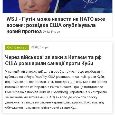
WSJ - Путін може напасти на НАТО вже
восени: розвідка США опублікувала
новий прогноз
09:52,
Вчора
Суспільство
08:09,
Вчора
Через військові зв'язки з Китаєм та рф
США розширили санкції проти Куби
У санкційний список увійшла й особа, причетна до вербування
кубинців на війну в Україну. США розширили санкції проти Куби,
під обмеження потрапили вісім посадовців та кілька військових
компаній через співпрацю з РФ та Китаєм. Про це повідомляє
РБК-Україна з посиланням на Bloomberg. Управління з контролю
за іноземними активами (OFAC) внесло до чорного списку
дипломатів і вище військове керівництво країни. Зокрема, під
обмеження потрапили військовий аташе Ку...