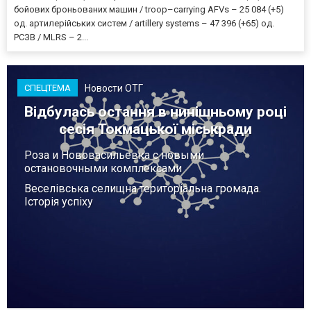
бойових броньованих машин / troop–carrying AFVs – 25 084 (+5)
од. артилерійських систем / artillery systems – 47 396 (+65) од.
РСЗВ / MLRS – 2...
Новости ОТГ
СПЕЦТЕМА
Відбулась остання в нинішньому році
сесія Токмацької міськради
Роза и Нововасильевка с новыми
остановочными комплексами
Веселівська селищна територіальна громада.
Історія успіху