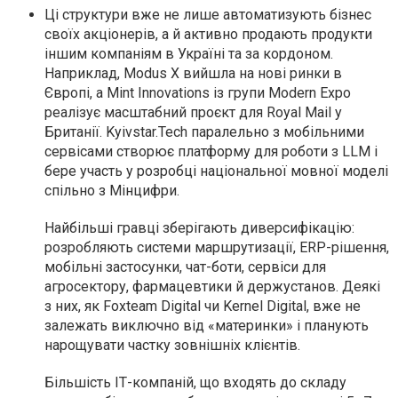
Ці структури вже не лише автоматизують бізнес
своїх акціонерів, а й активно продають продукти
іншим компаніям в Україні та за кордоном.
Наприклад, Modus X вийшла на нові ринки в
Європі, а Mint Innovations із групи Modern Expo
реалізує масштабний проєкт для Royal Mail у
Британії. Kyivstar.Tech паралельно з мобільними
сервісами створює платформу для роботи з LLM і
бере участь у розробці національної мовної моделі
спільно з Мінцифри.
Найбільші гравці зберігають диверсифікацію:
розробляють системи маршрутизації, ERP-рішення,
мобільні застосунки, чат-боти, сервіси для
агросектору, фармацевтики й держустанов. Деякі
з них, як Foxteam Digital чи Kernel Digital, вже не
залежать виключно від «материнки» і планують
нарощувати частку зовнішніх клієнтів.
Більшість ІТ-компаній, що входять до складу