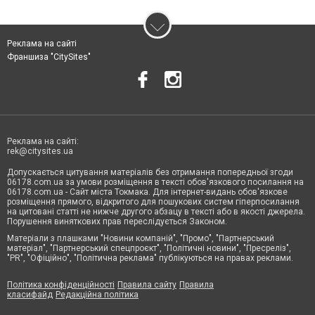
Реклама на сайті
Франшиза "CitySites"
Реклама на сайті:
rek@citysites.ua
Допускається цитування матеріалів без отримання попередньої згоди
06178.com.ua за умови розміщення в тексті обов'язкового посилання на
06178.com.ua - Сайт міста Токмака. Для інтернет-видань обов'язкове
розміщення прямого, відкритого для пошукових систем гіперпосилання
на цитовані статті не нижче другого абзацу в тексті або в якості джерела.
Порушення виняткових прав переслідується Законом.
Матеріали з плашками "Новини компаній", "Промо", "Партнерський
матеріал", "Партнерський спецпроєкт", "Політичні новини", "Пресреліз",
"PR", "Офіційно", "Політична реклама" публікуються на правах реклами.
Політика конфіденційності
Правила сайту
Правила
класифайд
Редакційна політика