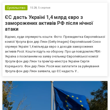
Суспільство
15:28,
5 серпня
ЄС дасть Україні 1,4 млрд євро з
заморожених активів РФ після нічної
атаки
Відомо, куди спрямують кошти. Фото: Президентка Європейської
комісії Урсула фон дер Ляєн (Getty Images) Європейський Союз
спрямує Україні 1,4 мільярда євро з доходів заморожених
активів Росії. Кошти підуть на оборону. Про це повідомляє РБК-
Україна з посиланням на заяву очільниці Європейської комісії
Урсули фон дер Ляєн та прем'єр-міністра України Сергія
Корецького. Фон дер Ляєн: Росія має заплатити за руйнування
Урсула фон дер Ляєн заявила, що ЄС надасть У...