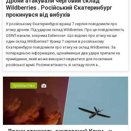
Дрони атакували черговий склад
Wildberries . Російський Єкатеринбург
прокинувся від вибухів
У російському Єкатеринбурзі вранці 7 серпня повідомили про
атаку дронів. Під ударом склад Wildberries. Про це повідомляють
OSINT-канали, зокрема Exilenova+. Що відомо про атаку на ще
один склад Wildberries? Уранці 7 серпня в російському
Єкатеринбурзі повідомили про атаку на склад Wildberries. За
попередньою інформацією, щонайменше два удари припали на
приміщення, який може використовуватися для посилення
російської армії. Росіяни втікають зі складу після а...
Суспільство