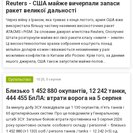
Reuters - США майже вичерпали запаси
ракет великої дальності
Через війну з Іраном, яка триває з кінця лютого, армія США вже
використала більшу частину наземних високоточних ракет
ATACMS і PrSM. За словами джерел агентства Reuters, Сполучені
Штати розгорнули майже всі свої ракети класу «земля – земля».
Ці високотехнологічні зразки озброєння коштують понад
мільйон доларів кожен і вважаються незамінними у разі
можливих конфліктів із Китаєм або Росією. Крім того, за даними
іншого джерела, США також запустили майже полов...
Суспільство
10:25,
5 серпня
Близько 1 452 880 окупантів, 12 242 танки,
444 455 БпЛА: втрати ворога на 5 серпня
За минулу добу ЗСУ ліквідували ще 1 130 окупантів, пʼять танків і
65 артилерійських систем. Про це повідомили у Генеральному
штабі ЗСУ. Загальні бойові втрати противника на 5 серпня 2026
року орієнтовно склали: особового складу / personnel – близько
1 452 880 (+1 130) осіб / persons танків / tanks – 12 242 (+5) од.