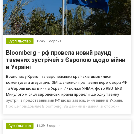
Суспільство
12:45,
5 серпня
Bloomberg - рф провела новий раунд
таємних зустрічей з Європою щодо війни
в Україні
Водночас у Кремлі та європейських країнах відмовилися
коментувати ці зустрічі. ЗМІ дізналися про таємні переговори РФ
та Європи щодо війни в Україні / / колаж УНІАН, фото REUTERS
Минулого місяця європейські країни провели ще одну таємну
зустріч з представниками РФ щодо завершення війни в Україні.
Про це повідомляє Bloomberg. За даними видання, зі сторони
Європи до цих переговорів долучилися колишні
високопосадовці Великої Британії, Франції, Німеччини та Р...
Суспільство
11:29,
5 серпня