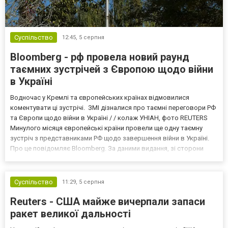
Суспільство
12:45,
5 серпня
Bloomberg - рф провела новий раунд
таємних зустрічей з Європою щодо війни
в Україні
Водночас у Кремлі та європейських країнах відмовилися
коментувати ці зустрічі. ЗМІ дізналися про таємні переговори РФ
та Європи щодо війни в Україні / / колаж УНІАН, фото REUTERS
Минулого місяця європейські країни провели ще одну таємну
зустріч з представниками РФ щодо завершення війни в Україні.
Про це повідомляє Bloomberg. За даними видання, зі сторони
Європи до цих переговорів долучилися колишні
високопосадовці Великої Британії, Франції, Німеччини та Р...
Суспільство
11:29,
5 серпня
Reuters - США майже вичерпали запаси
ракет великої дальності