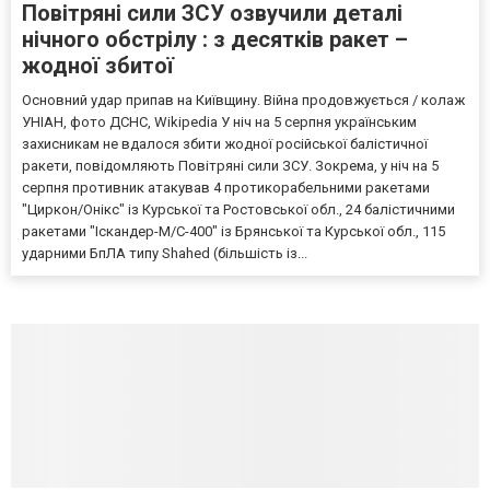
Повітряні сили ЗСУ озвучили деталі
нічного обстрілу : з десятків ракет –
жодної збитої
Основний удар припав на Київщину. Війна продовжується / колаж
УНІАН, фото ДСНС, Wikipedia У ніч на 5 серпня українським
захисникам не вдалося збити жодної російської балістичної
ракети, повідомляють Повітряні сили ЗСУ. Зокрема, у ніч на 5
серпня противник атакував 4 протикорабельними ракетами
"Циркон/Онікс" із Курської та Ростовської обл., 24 балістичними
ракетами "Іскандер-М/С-400" із Брянської та Курської обл., 115
ударними БпЛА типу Shahed (більшість із...