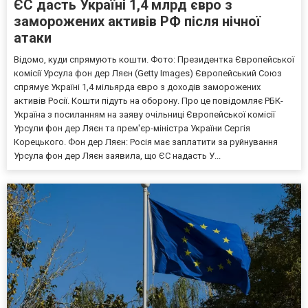
ЄС дасть Україні 1,4 млрд євро з
заморожених активів РФ після нічної
атаки
Відомо, куди спрямують кошти. Фото: Президентка Європейської
комісії Урсула фон дер Ляєн (Getty Images) Європейський Союз
спрямує Україні 1,4 мільярда євро з доходів заморожених
активів Росії. Кошти підуть на оборону. Про це повідомляє РБК-
Україна з посиланням на заяву очільниці Європейської комісії
Урсули фон дер Ляєн та прем'єр-міністра України Сергія
Корецького. Фон дер Ляєн: Росія має заплатити за руйнування
Урсула фон дер Ляєн заявила, що ЄС надасть У...