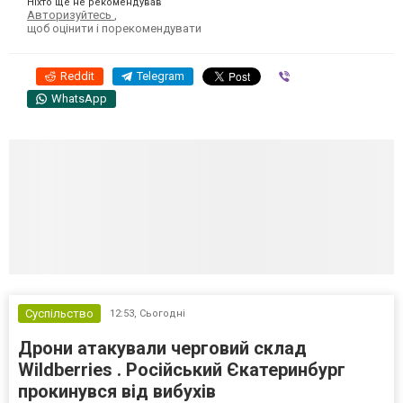
Ніхто ще не рекомендував
Авторизуйтесь
,
щоб оцінити і порекомендувати
Reddit
Telegram
Viber
WhatsApp
Суспільство
12:53,
Сьогодні
Дрони атакували черговий склад
Wildberries . Російський Єкатеринбург
прокинувся від вибухів