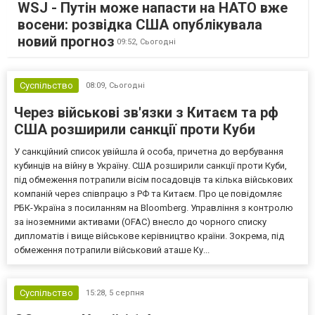
WSJ - Путін може напасти на НАТО вже
восени: розвідка США опублікувала
новий прогноз
09:52,
Сьогодні
Суспільство
08:09,
Сьогодні
Через військові зв'язки з Китаєм та рф
США розширили санкції проти Куби
У санкційний список увійшла й особа, причетна до вербування
кубинців на війну в Україну. США розширили санкції проти Куби,
під обмеження потрапили вісім посадовців та кілька військових
компаній через співпрацю з РФ та Китаєм. Про це повідомляє
РБК-Україна з посиланням на Bloomberg. Управління з контролю
за іноземними активами (OFAC) внесло до чорного списку
дипломатів і вище військове керівництво країни. Зокрема, під
обмеження потрапили військовий аташе Ку...
Суспільство
15:28,
5 серпня