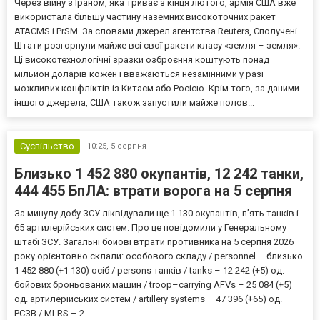
Через війну з Іраном, яка триває з кінця лютого, армія США вже
використала більшу частину наземних високоточних ракет
ATACMS і PrSM. За словами джерел агентства Reuters, Сполучені
Штати розгорнули майже всі свої ракети класу «земля – земля».
Ці високотехнологічні зразки озброєння коштують понад
мільйон доларів кожен і вважаються незамінними у разі
можливих конфліктів із Китаєм або Росією. Крім того, за даними
іншого джерела, США також запустили майже полов...
Суспільство
10:25,
5 серпня
Близько 1 452 880 окупантів, 12 242 танки,
444 455 БпЛА: втрати ворога на 5 серпня
За минулу добу ЗСУ ліквідували ще 1 130 окупантів, пʼять танків і
65 артилерійських систем. Про це повідомили у Генеральному
штабі ЗСУ. Загальні бойові втрати противника на 5 серпня 2026
року орієнтовно склали: особового складу / personnel – близько
1 452 880 (+1 130) осіб / persons танків / tanks – 12 242 (+5) од.
бойових броньованих машин / troop–carrying AFVs – 25 084 (+5)
од. артилерійських систем / artillery systems – 47 396 (+65) од.
РСЗВ / MLRS – 2...