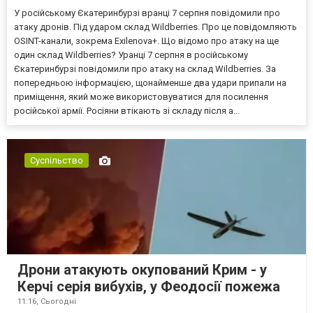
У російському Єкатеринбурзі вранці 7 серпня повідомили про
атаку дронів. Під ударом склад Wildberries. Про це повідомляють
OSINT-канали, зокрема Exilenova+. Що відомо про атаку на ще
один склад Wildberries? Уранці 7 серпня в російському
Єкатеринбурзі повідомили про атаку на склад Wildberries. За
попередньою інформацією, щонайменше два удари припали на
приміщення, який може використовуватися для посилення
російської армії. Росіяни втікають зі складу після а...
Суспільство
Дрони атакують окупований Крим - у
Керчі серія вибухів, у Феодосії пожежа
11:16,
Сьогодні