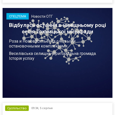
Новости ОТГ
СПЕЦТЕМА
Відбулась остання в нинішньому році
сесія Токмацької міськради
Роза и Нововасильевка с новыми
остановочными комплексами
Веселівська селищна територіальна громада.
Історія успіху
Суспільство
09:34,
5 серпня