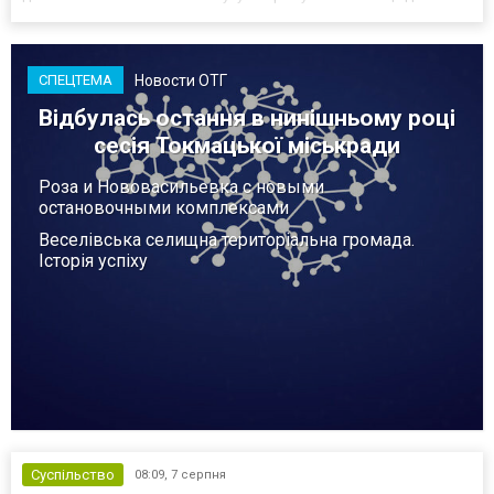
закінчення війни в Україні. Ці нові оцінки з’явилися на тлі нестачі
деяких критично важливих боєприпасів,...
Новости ОТГ
СПЕЦТЕМА
Відбулась остання в нинішньому році
сесія Токмацької міськради
Роза и Нововасильевка с новыми
остановочными комплексами
Веселівська селищна територіальна громада.
Історія успіху
Суспільство
08:09,
7 серпня