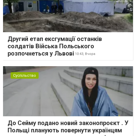
Другий етап ексгумації останків
солдатів Війська Польського
розпочнеться у Львові
10:43,
Вчора
Суспільство
До Сейму подано новий законопроєкт . У
Польщі планують повернути українцям