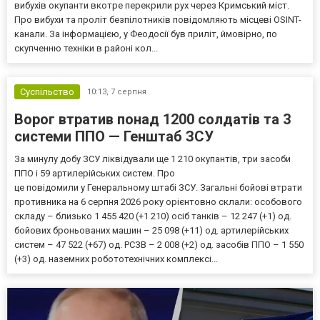
вибухів окупанти вкотре перекрили рух через Кримський міст.
Про вибухи та проліт безпілотників повідомляють місцеві OSINT-
канали. За інформацією, у Феодосії був приліт, ймовірно, по
скупченню техніки в районі кол...
Суспільство
10:13,
7 серпня
Ворог втратив понад 1200 солдатів та 3
системи ППО — Генштаб ЗСУ
За минулу добу ЗСУ ліквідували ще 1 210 окупантів, три засоби
ППО і 59 артилерійських систем. Про
це повідомили у Генеральному штабі ЗСУ. Загальні бойові втрати
противника на 6 серпня 2026 року орієнтовно склали: особового
складу – близько 1 455 420 (+1 210) осіб танків – 12 247 (+1) од.
бойових броньованих машин – 25 098 (+11) од. артилерійських
систем – 47 522 (+67) од. РСЗВ – 2 008 (+2) од. засобів ППО – 1 550
(+3) од. наземних робототехнічних комплексі...