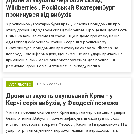
Дрони атакували черговий склад
Wildberries . Російський Єкатеринбург
прокинувся від вибухів
У російському Єкатеринбурзі вранці 7 серпня повідомили про
атаку дронів. Під ударом склад Wildberries. Про це повідомляють
OSINT-канали, зокрема Exilenova+. Що відомо про атаку на ще
один склад Wildberries? Уранці 7 серпня в російському
Єкатеринбурзі повідомили про атаку на склад Wildberries. За
попередньою інформацією, щонайменше два удари припали на
приміщення, який може використовуватися для посилення
російської армії. Росіяни втікають зі складу після а...
Суспільство
11:16,
7 серпня
Дрони атакують окупований Крим - у
Керчі серія вибухів, у Феодосії пожежа
У ніч на 7 серпня окупований Крим накрила чергова хвиля ударів
безпілотників. Вибухи й пожежі зафіксували одразу в кількох
містах півострова, зокрема Феодосії, Керчі та Гвардійському. Під
удар потрпили скупчення ворожої техніки та аеродром. На тлі