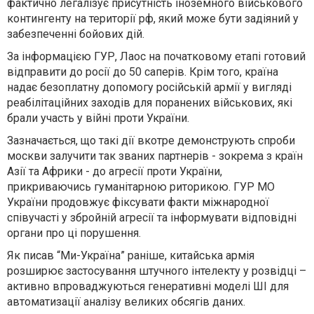
фактично легалізує присутність іноземного військового
контингенту на території рф, який може бути задіяний у
забезпеченні бойових дій.
За інформацією ГУР, Лаос на початковому етапі готовий
відправити до росії до 50 саперів. Крім того, країна
надає безоплатну допомогу російській армії у вигляді
реабілітаційних заходів для поранених військових, які
брали участь у війні проти України.
Зазначається, що такі дії вкотре демонструють спроби
москви залучити так званих партнерів - зокрема з країн
Азії та Африки - до агресії проти України,
прикриваючись гуманітарною риторикою. ГУР МО
України продовжує фіксувати факти міжнародної
співучасті у збройній агресії та інформувати відповідні
органи про ці порушення.
Як писав “Ми-Україна” раніше, китайська армія
розширює застосування штучного інтелекту у розвідці –
активно впроваджуються генеративні моделі ШІ для
автоматизації аналізу великих обсягів даних.