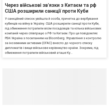
Через військові зв'язки з Китаєм та рф
США розширили санкції проти Куби
У санкційний список увійшла й особа, причетна до вербування
кубинців на війну в Україну. США розширили санкції проти Куби,
під обмеження потрапили вісім посадовців та кілька військових
компаній через співпрацю з РФ та Китаєм. Про це повідомляє
РБК-Україна з посиланням на Bloomberg. Управління з контролю
за іноземними активами (OFAC) внесло до чорного списку
дипломатів і вище військове керівництво країни. Зокрема, під
обмеження потрапили військовий аташе Ку...