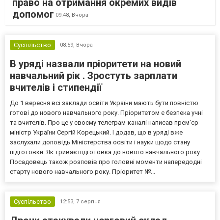
право на отримання окремих видів
допомог
09:48,
Вчора
Суспільство
08:59,
Вчора
В уряді назвали пріоритети на новий
навчальний рік . Зростуть зарплати
вчителів і стипендії
До 1 вересня всі заклади освіти України мають бути повністю
готові до нового навчального року. Пріоритетом є безпека учні
та вчителів. Про це у своєму телеграм-каналі написав прем'єр-
міністр України Сергій Корецький. І додав, що в уряді вже
заслухали доповідь Міністерства освіти і науки щодо стану
підготовки. Як триває підготовка до нового навчального року
Посадовець також розповів про головні моменти напередодні
старту нового навчального року. Пріоритет №...
Суспільство
12:53,
7 серпня