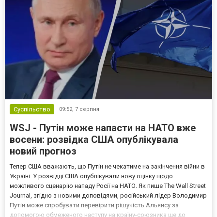
Суспільство
09:52,
7 серпня
WSJ - Путін може напасти на НАТО вже
восени: розвідка США опублікувала
новий прогноз
Тепер США вважають, що Путін не чекатиме на закінчення війни в
Україні. У розвідці США опублікували нову оцінку щодо
можливого сценарію нападу Росії на НАТО. Як пише The Wall Street
Journal, згідно з новими доповідями, російський лідер Володимир
Путін може спробувати перевірити рішучість Альянсу за
допомогою обмеженого наступу на країну-союзника ще до