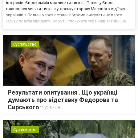
інтересів. Єврокомісія має чинити тиск на Польщу Європі
вдавалося чинити тиск на угорську сторону Масового від'їзду
українців з Польщі через останні погроми очікувати не варто.
Однак подібні інциденти можуть спонукати українців активніше
самоорганізовуватися та об’єднуватися для захисту своїх
інтересів. Таку думку висловив директор Центру досліджень...
Суспільство
Результати опитування . Що українці
думають про відставку Федорова та
Сирського
11:26,
Вчора
Суспільство