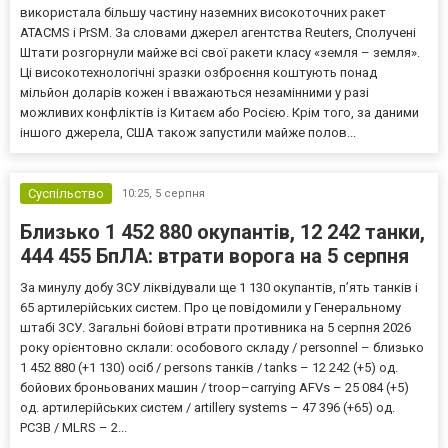
використала більшу частину наземних високоточних ракет
ATACMS і PrSM. За словами джерел агентства Reuters, Сполучені
Штати розгорнули майже всі свої ракети класу «земля – земля».
Ці високотехнологічні зразки озброєння коштують понад
мільйон доларів кожен і вважаються незамінними у разі
можливих конфліктів із Китаєм або Росією. Крім того, за даними
іншого джерела, США також запустили майже полов...
Суспільство
10:25,
5 серпня
Близько 1 452 880 окупантів, 12 242 танки,
444 455 БпЛА: втрати ворога на 5 серпня
За минулу добу ЗСУ ліквідували ще 1 130 окупантів, пʼять танків і
65 артилерійських систем. Про це повідомили у Генеральному
штабі ЗСУ. Загальні бойові втрати противника на 5 серпня 2026
року орієнтовно склали: особового складу / personnel – близько
1 452 880 (+1 130) осіб / persons танків / tanks – 12 242 (+5) од.
бойових броньованих машин / troop–carrying AFVs – 25 084 (+5)
од. артилерійських систем / artillery systems – 47 396 (+65) од.
РСЗВ / MLRS – 2...