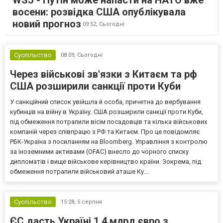
восени: розвідка США опублікувала
новий прогноз
09:52,
Сьогодні
Суспільство
08:09,
Сьогодні
Через військові зв'язки з Китаєм та рф
США розширили санкції проти Куби
У санкційний список увійшла й особа, причетна до вербування
кубинців на війну в Україну. США розширили санкції проти Куби,
під обмеження потрапили вісім посадовців та кілька військових
компаній через співпрацю з РФ та Китаєм. Про це повідомляє
РБК-Україна з посиланням на Bloomberg. Управління з контролю
за іноземними активами (OFAC) внесло до чорного списку
дипломатів і вище військове керівництво країни. Зокрема, під
обмеження потрапили військовий аташе Ку...
Суспільство
15:28,
5 серпня
ЄС дасть Україні 1,4 млрд євро з