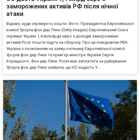
заморожених активів РФ після нічної
атаки
Відомо, куди спрямують кошти. Фото: Президентка Європейської
комісії Урсула фон дер Ляєн (Getty Images) Європейський Союз
спрямує Україні 1,4 мільярда євро з доходів заморожених
активів Росії. Кошти підуть на оборону. Про це повідомляє РБК-
Україна з посиланням на заяву очільниці Європейської комісії
Урсули фон дер Ляєн та прем'єр-міністра України Сергія
Корецького. Фон дер Ляєн: Росія має заплатити за руйнування
Урсула фон дер Ляєн заявила, що ЄС надасть У...