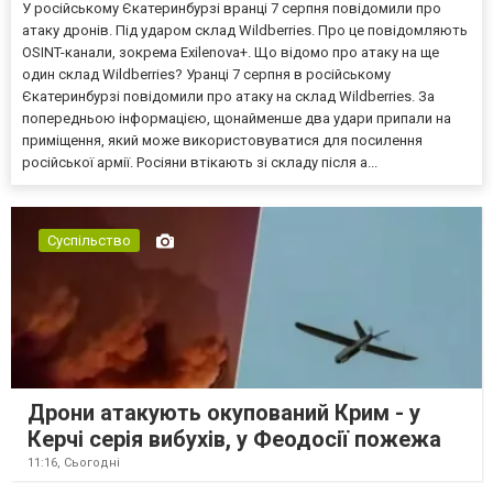
У російському Єкатеринбурзі вранці 7 серпня повідомили про
атаку дронів. Під ударом склад Wildberries. Про це повідомляють
OSINT-канали, зокрема Exilenova+. Що відомо про атаку на ще
один склад Wildberries? Уранці 7 серпня в російському
Єкатеринбурзі повідомили про атаку на склад Wildberries. За
попередньою інформацією, щонайменше два удари припали на
приміщення, який може використовуватися для посилення
російської армії. Росіяни втікають зі складу після а...
Суспільство
Дрони атакують окупований Крим - у
Керчі серія вибухів, у Феодосії пожежа
11:16,
Сьогодні