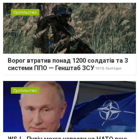
Суспільство
Ворог втратив понад 1200 солдатів та 3
системи ППО — Генштаб ЗСУ
10:13,
Сьогодні
Суспільство
WSJ - Путін може напасти на НАТО вже