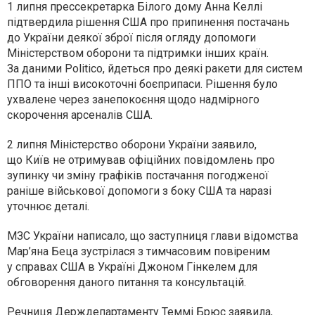
1 липня прессекретарка Білого дому Анна Келлі
підтвердила рішення США про припинення постачань
до України деякої зброї після огляду допомоги
Міністерством оборони та підтримки інших країн.
За даними Politico, йдеться про деякі ракети для систем
ППО та інші високоточні боєприпаси. Рішення було
ухвалене через занепокоєння щодо надмірного
скорочення арсеналів США.
2 липня Міністерство оборони України заявило,
що Київ не отримував офіційних повідомлень про
зупинку чи зміну графіків постачання погодженої
раніше військової допомоги з боку США та наразі
уточнює деталі.
МЗС України написало, що заступниця глави відомства
Мар’яна Беца зустрілася з тимчасовим повіреним
у справах США в Україні Джоном Гінкелем для
обговорення даного питання та консультацій.
Речниця Держдепартаменту Теммі Брюс заявила,