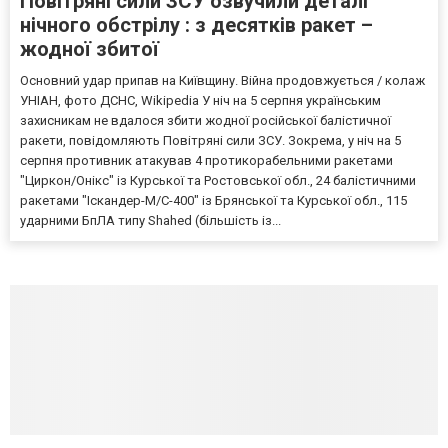
Повітряні сили ЗСУ озвучили деталі
нічного обстрілу : з десятків ракет –
жодної збитої
Основний удар припав на Київщину. Війна продовжується / колаж
УНІАН, фото ДСНС, Wikipedia У ніч на 5 серпня українським
захисникам не вдалося збити жодної російської балістичної
ракети, повідомляють Повітряні сили ЗСУ. Зокрема, у ніч на 5
серпня противник атакував 4 протикорабельними ракетами
"Циркон/Онікс" із Курської та Ростовської обл., 24 балістичними
ракетами "Іскандер-М/С-400" із Брянської та Курської обл., 115
ударними БпЛА типу Shahed (більшість із...