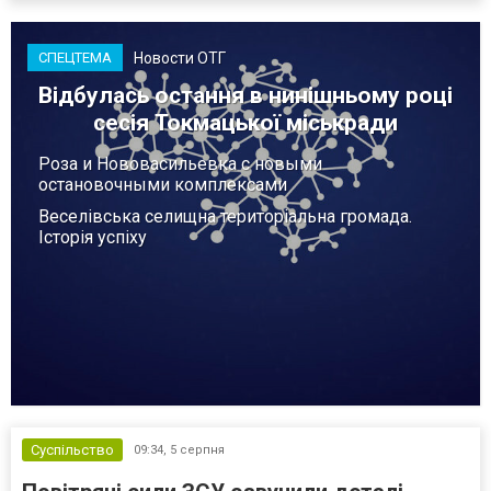
Новости ОТГ
СПЕЦТЕМА
Відбулась остання в нинішньому році
сесія Токмацької міськради
Роза и Нововасильевка с новыми
остановочными комплексами
Веселівська селищна територіальна громада.
Історія успіху
Суспільство
09:34,
5 серпня