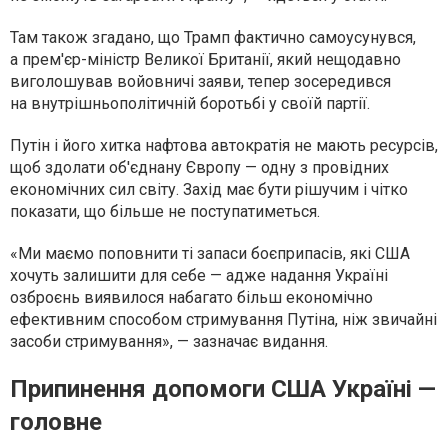
Там також згадано, що Трамп фактично самоусунувся,
а прем'єр-міністр Великої Британії, який нещодавно
виголошував войовничі заяви, тепер зосередився
на внутрішньополітичній боротьбі у своїй партії.
Путін і його хитка нафтова автократія не мають ресурсів,
щоб здолати об'єднану Європу — одну з провідних
економічних сил світу. Захід має бути рішучим і чітко
показати, що більше не поступатиметься.
«Ми маємо поповнити ті запаси боєприпасів, які США
хочуть залишити для себе — адже надання Україні
озброєнь виявилося набагато більш економічно
ефективним способом стримування Путіна, ніж звичайні
засоби стримування», — зазначає видання.
Припинення допомоги США Україні —
головне