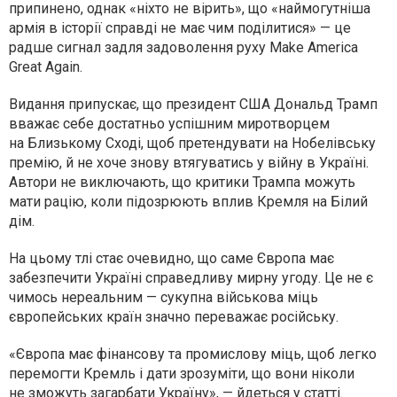
припинено, однак «ніхто не вірить», що «наймогутніша
армія в історії справді не має чим поділитися» — це
радше сигнал задля задоволення руху Make America
Great Again.
Видання припускає, що президент США Дональд Трамп
вважає себе достатньо успішним миротворцем
на Близькому Сході, щоб претендувати на Нобелівську
премію, й не хоче знову втягуватись у війну в Україні.
Автори не виключають, що критики Трампа можуть
мати рацію, коли підозрюють вплив Кремля на Білий
дім.
На цьому тлі стає очевидно, що саме Європа має
забезпечити Україні справедливу мирну угоду. Це не є
чимось нереальним — сукупна військова міць
європейських країн значно переважає російську.
«Європа має фінансову та промислову міць, щоб легко
перемогти Кремль і дати зрозуміти, що вони ніколи
не зможуть загарбати Україну», — йдеться у статті.