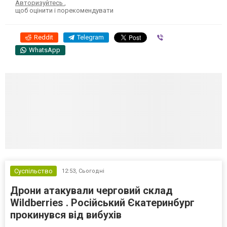
Авторизуйтесь
,
щоб оцінити і порекомендувати
Reddit
Telegram
Viber
WhatsApp
Суспільство
12:53,
Сьогодні
Дрони атакували черговий склад
Wildberries . Російський Єкатеринбург
прокинувся від вибухів