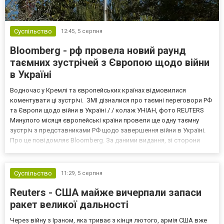
Суспільство
12:45,
5 серпня
Bloomberg - рф провела новий раунд
таємних зустрічей з Європою щодо війни
в Україні
Водночас у Кремлі та європейських країнах відмовилися
коментувати ці зустрічі. ЗМІ дізналися про таємні переговори РФ
та Європи щодо війни в Україні / / колаж УНІАН, фото REUTERS
Минулого місяця європейські країни провели ще одну таємну
зустріч з представниками РФ щодо завершення війни в Україні.
Про це повідомляє Bloomberg. За даними видання, зі сторони
Європи до цих переговорів долучилися колишні
високопосадовці Великої Британії, Франції, Німеччини та Р...
Суспільство
11:29,
5 серпня
Reuters - США майже вичерпали запаси
ракет великої дальності
Через війну з Іраном, яка триває з кінця лютого, армія США вже