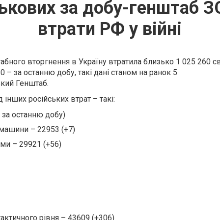
ькових за добу-генштаб З
втрати РФ у війні
абного вторгнення в Україну втратила близько 1 025 260 с
 – за останню добу, такі дані станом на ранок 5
ький Генштаб.
 інших російських втрат – такі:
– за останню добу)
машини – 22953 (+7)
еми – 29921 (+56)
ктичного рівня – 43609 (+306)