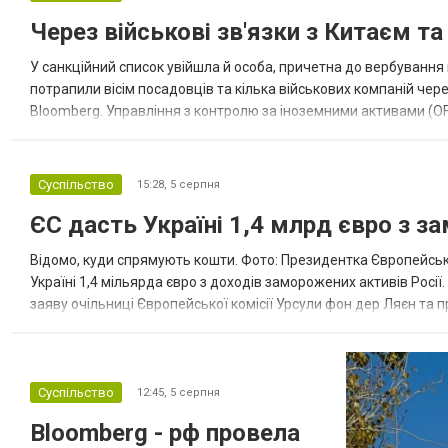
Через військові зв'язки з Китаєм т
У санкційний список увійшла й особа, причетна до вербування 
потрапили вісім посадовців та кілька військових компаній чер
Bloomberg. Управління з контролю за іноземними активами (OF
Зокрема, під обмеження потрапили військовий аташе Ку...
Суспільство
15:28,
5 серпня
ЄС дасть Україні 1,4 млрд євро з з
Відомо, куди спрямують кошти. Фото: Президентка Європейсько
Україні 1,4 мільярда євро з доходів заморожених активів Росі
заяву очільниці Європейської комісії Урсули фон дер Ляєн та п
за руйнування Урсула фон дер Ляєн заявила, що ЄС надасть У..
Суспільство
12:45,
5 серпня
Bloomberg - рф провела