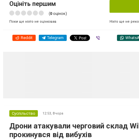
Оцініть першим
(
0
оцінок)
Ніхто ще не рек
Поки ще ніхто не оцінював
Reddit
Telegram
Viber
Whats
Суспільство
12:53,
Вчора
Дрони атакували черговий склад Wil
прокинувся від вибухів