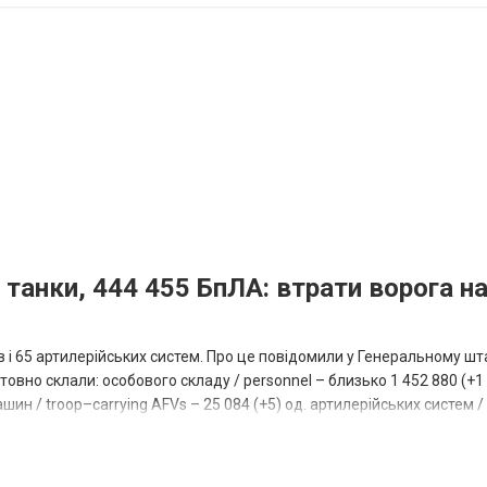
 танки, 444 455 БпЛА: втрати ворога на
ів і 65 артилерійських систем. Про це повідомили у Генеральному шт
овно склали: особового складу / personnel – близько 1 452 880 (+1 1
ин / troop–carrying AFVs – 25 084 (+5) од. артилерійських систем / a