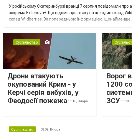
У російському Єкатеринбурзі вранці 7 серпня повідомили про а
зокрема Exilenova+. Що відомо про атаку на ще один склад Wild
склад Wildberries. За попередньою інформацією, щонайменше
посилення російської армії. Росіяни втікають зі складу після а...
Суспільство
Суспільс
Дрони атакують
Ворог 
окупований Крим - у
1200 со
Керчі серія вибухів, у
систем
Феодосії пожежа
ЗСУ
11:16,
Вчора
10:13,
Суспільство
08:09,
Вчора