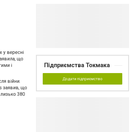
х у вересні
заявила, що
Підприємства Токмака
тими і
Додати підприємство
ля війни.
s заявив, що
близько 380