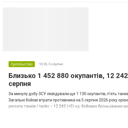
даними іншого джерела, США також запустили майже полов...
Суспільство
10:25,
5 серпня
Близько 1 452 880 окупантів, 12 242
серпня
За минулу добу ЗСУ ліквідували ще 1 130 окупантів, пʼять танк
Загальні бойові втрати противника на 5 серпня 2026 року орієнт
persons танків / tanks – 12 242 (+5) од. бойових броньованих маш
systems – 47 396 (+65) од. РСЗВ / MLRS – 2...