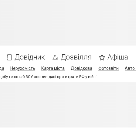
Довідник
Дозвілля
Афіша
да
Нерухомість
Карта міста
Довідкова
Фотозвіти
Авто 
добу-генштаб ЗСУ оновив дані про втрати РФ у війні