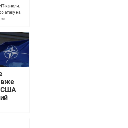
INT-канали,
ро атаку на
для
е
 вже
а США
вий