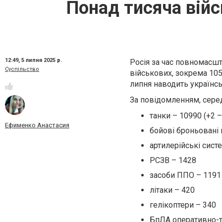
Понад тисяча війс
12:49,
5 липня 2025 р.
Росія за час повномасшт
Суспільство
військових, зокрема 1050
липня наводить українс
За повідомленням, серед
танки – 10990 (+2 
Ефименко Анастасия
бойові броньовані 
артилерійські сист
РСЗВ – 1428
засоби ППО – 1191
літаки – 420
гелікоптери – 340
БпЛА оперативно-та