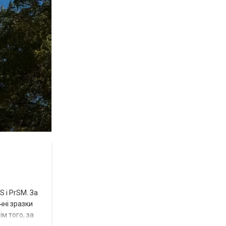
 і PrSM. За
чні зразки
м того, за