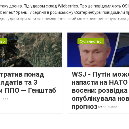
таку дронів. Під ударом склад Wildberries. Про це повідомляють OS
berries? Уранці 7 серпня в російському Єкатеринбурзі повідомили п
 два удари припали на приміщення, який може використовуватися 
тво
Суспільство
втратив понад
WSJ - Путін мож
лдатів та 3
напасти на НАТО
и ППО — Генштаб
восени: розвідк
опублікувала но
Вчора
прогноз
09:52,
Вчора