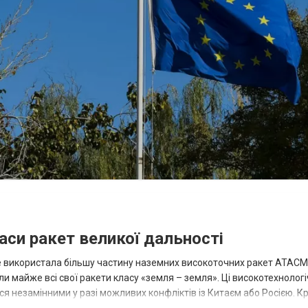
аси ракет великої дальності
вже використала більшу частину наземних високоточних ракет ATACMS
 майже всі свої ракети класу «земля – земля». Ці високотехнологі
незамінними у разі можливих конфліктів із Китаєм або Росією. Крі