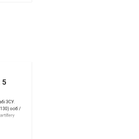
Відбулась
остання
Новости
в
СПЕЦТЕМА
ОТГ
 5
нинішньому
році
абі ЗСУ.
сесія
30) осіб /
rtillery
Токмацької
міськради