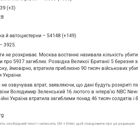
39 (+3)
28
ка й автоцистерни – 54148 (+149)
– 3925.
ати не розкриває. Москва востаннє називала кількість убити
и про 5937 загиблих. Розвідка Великої Британії 5 березня 
року, ймовірно, втратила приблизно 90 тисяч військових уби
и України.
не озвучував втрат, заявляючи, що дані будуть розкриті піс
аїни Володимир Зеленський 16 лютого в інтервʼю NBC New
ійні Україна втратила загиблими понад 46 тисяч солдатів і 
rg
ть необхідний текст і натисніть Ctrl + Enter, щоб повідомити про це редакцію