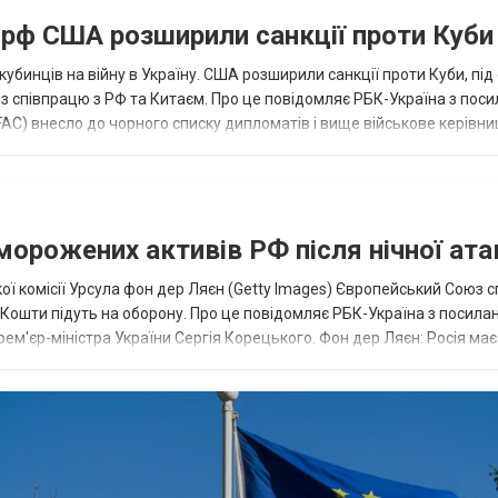
а рф США розширили санкції проти Куби
кубинців на війну в Україну. США розширили санкції проти Куби, пі
ез співпрацю з РФ та Китаєм. Про це повідомляє РБК-Україна з пос
AC) внесло до чорного списку дипломатів і вище військове керівни
аморожених активів РФ після нічної ата
ї комісії Урсула фон дер Ляєн (Getty Images) Європейський Союз 
ї. Кошти підуть на оборону. Про це повідомляє РБК-Україна з посила
рем'єр-міністра України Сергія Корецького. Фон дер Ляєн: Росія ма
.