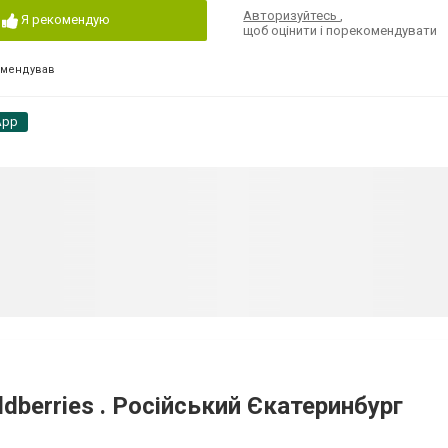
Авторизуйтесь
,
Я рекомендую
щоб оцінити і порекомендувати
омендував
App
dberries . Російський Єкатеринбург