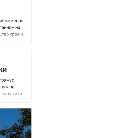
д обмеження
иланням на
цтво країни.
ки
спрямує
нням на
є заплатити