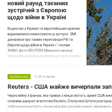
новий раунд таємних
зустрічей з Європою
щодо війни в Україні
Водночас у Кремлі та європейських країнах
відмовилися коментувати ці зустрічі. ЗМІ
дізналися про таємні переговори РФ та
Європи щодо війни в Україні / / колаж
УНІАН, фото REUTERS Минулого місяця
європейські країни провели ще одну таємну
зустріч з представниками РФ щодо
завершення війни в Україні. Про це
повідомляє Bloomberg. За даними видання,
Суспільство
11:29,
5 серпня
зі сторони Європи до цих переговорів
долучилися колишні високопосадовці
Reuters - США майже вичерпали зап
Великої Британії, Франції, Німеччини та Р...
Через війну з Іраном, яка триває з кінця лютого, армія США 
словами джерел агентства Reuters, Сполучені Штати розгорнули
озброєння коштують понад мільйон доларів кожен і вважаються 