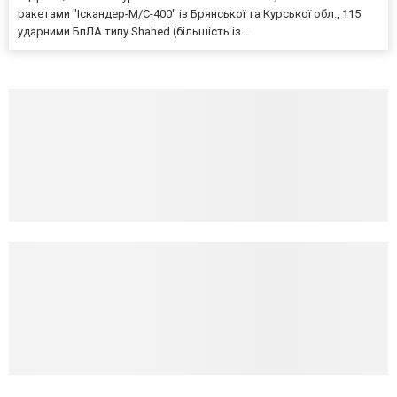
ракетами "Іскандер-М/С-400" із Брянської та Курської обл., 115
ударними БпЛА типу Shahed (більшість із...