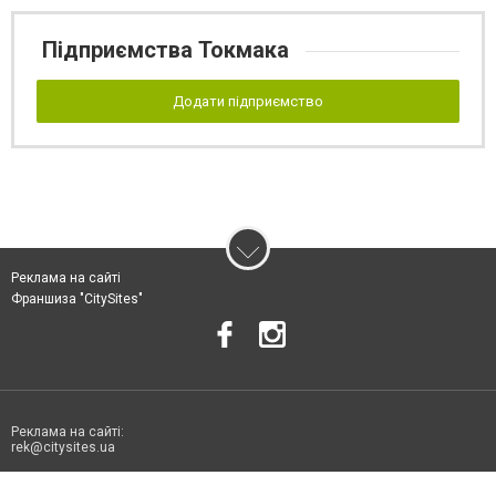
Підприємства Токмака
Додати підприємство
Реклама на сайті
Франшиза "CitySites"
Реклама на сайті:
rek@citysites.ua
Допускається цитування матеріалів без отримання попередньої згоди