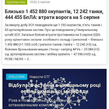
Суспільство
10:25,
5 серпня
Близько 1 452 880 окупантів, 12 242 танки,
444 455 БпЛА: втрати ворога на 5 серпня
За минулу добу ЗСУ ліквідували ще 1 130 окупантів, пʼять танків і
65 артилерійських систем. Про це повідомили у Генеральному
штабі ЗСУ. Загальні бойові втрати противника на 5 серпня 2026
року орієнтовно склали: особового складу / personnel – близько
1 452 880 (+1 130) осіб / persons танків / tanks – 12 242 (+5) од.
бойових броньованих машин / troop–carrying AFVs – 25 084 (+5)
од. артилерійських систем / artillery systems – 47 396 (+65) од.
РСЗВ / MLRS – 2...
Новости ОТГ
СПЕЦТЕМА
Відбулась остання в нинішньому році
сесія Токмацької міськради
Роза и Нововасильевка с новыми
остановочными комплексами