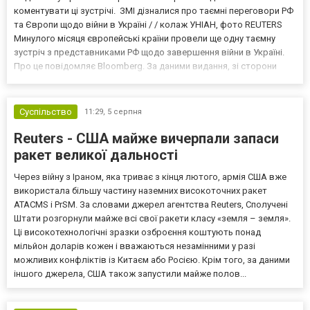
коментувати ці зустрічі. ЗМІ дізналися про таємні переговори РФ
та Європи щодо війни в Україні / / колаж УНІАН, фото REUTERS
Минулого місяця європейські країни провели ще одну таємну
зустріч з представниками РФ щодо завершення війни в Україні.
Про це повідомляє Bloomberg. За даними видання, зі сторони
Європи до цих переговорів долучилися колишні
високопосадовці Великої Британії, Франції, Німеччини та Р...
Суспільство
11:29,
5 серпня
Reuters - США майже вичерпали запаси
ракет великої дальності
Через війну з Іраном, яка триває з кінця лютого, армія США вже
використала більшу частину наземних високоточних ракет
ATACMS і PrSM. За словами джерел агентства Reuters, Сполучені
Штати розгорнули майже всі свої ракети класу «земля – земля».
Ці високотехнологічні зразки озброєння коштують понад
мільйон доларів кожен і вважаються незамінними у разі
можливих конфліктів із Китаєм або Росією. Крім того, за даними
іншого джерела, США також запустили майже полов...