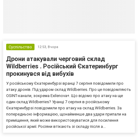
Суспільство
12:53,
Вчора
Дрони атакували черговий склад
Wildberries . Російський Єкатеринбург
прокинувся від вибухів
У російському Єкатеринбурзі вранці 7 серпня повідомили про
атаку дронів. Під ударом склад Wildberries. Про це повідомляють
OSINT-канали, зокрема Exilenova+. Що відомо про атаку на ще
один склад Wildberries? Уранці 7 серпня в російському
Єкатеринбурзі повідомили про атаку на склад Wildberries. За
попередньою інформацією, щонайменше два удари припали на
приміщення, який може використовуватися для посилення
російської армії. Росіяни втікають зі складу після а...