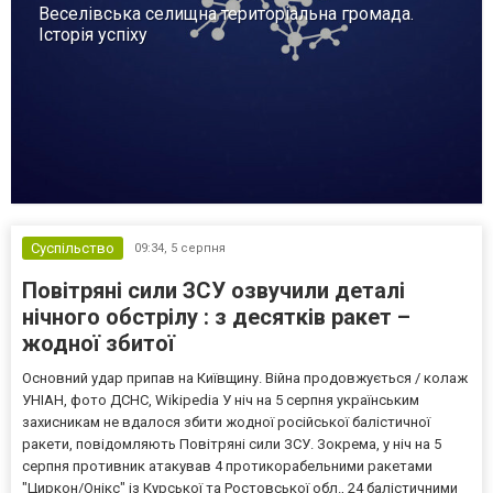
Веселівська селищна територіальна громада.
Історія успіху
Суспільство
09:34,
5 серпня
Повітряні сили ЗСУ озвучили деталі
нічного обстрілу : з десятків ракет –
жодної збитої
Основний удар припав на Київщину. Війна продовжується / колаж
УНІАН, фото ДСНС, Wikipedia У ніч на 5 серпня українським
захисникам не вдалося збити жодної російської балістичної
ракети, повідомляють Повітряні сили ЗСУ. Зокрема, у ніч на 5
серпня противник атакував 4 протикорабельними ракетами
"Циркон/Онікс" із Курської та Ростовської обл., 24 балістичними