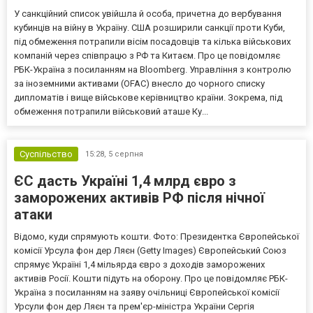
У санкційний список увійшла й особа, причетна до вербування
кубинців на війну в Україну. США розширили санкції проти Куби,
під обмеження потрапили вісім посадовців та кілька військових
компаній через співпрацю з РФ та Китаєм. Про це повідомляє
РБК-Україна з посиланням на Bloomberg. Управління з контролю
за іноземними активами (OFAC) внесло до чорного списку
дипломатів і вище військове керівництво країни. Зокрема, під
обмеження потрапили військовий аташе Ку...
Суспільство
15:28,
5 серпня
ЄС дасть Україні 1,4 млрд євро з
заморожених активів РФ після нічної
атаки
Відомо, куди спрямують кошти. Фото: Президентка Європейської
комісії Урсула фон дер Ляєн (Getty Images) Європейський Союз
спрямує Україні 1,4 мільярда євро з доходів заморожених
активів Росії. Кошти підуть на оборону. Про це повідомляє РБК-
Україна з посиланням на заяву очільниці Європейської комісії
Урсули фон дер Ляєн та прем'єр-міністра України Сергія