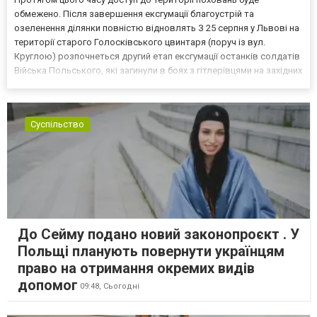
обмежено. Після завершення ексгумації благоустрій та
озеленення ділянки повністю відновлять З 25 серпня у Львові на
території старого Голосківського цвинтаря (поруч із вул.
Круглою) розпочнеться другий етап ексгумації останків солдатів
Війська Польського, які загинули в боях з гітлерівцями на західних
околицях Львова у вересні 1939 року. Про це повідомив керівник
виконкому Садового Євген Бойко, пише Чет...
Суспільство
До Сейму подано новий законопроєкт . У
Польщі планують повернути українцям
право на отримання окремих видів
допомог
09:48,
Сьогодні