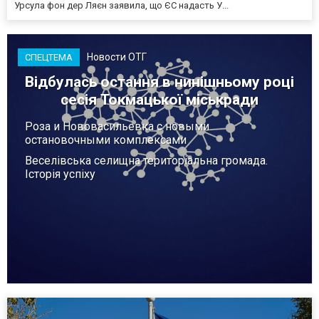
Урсула фон дер Ляєн заявила, що ЄС надасть У...
Новости ОТГ
СПЕЦТЕМА
Відбулась остання в нинішньому році
сесія Токмацької міськради
Роза и Нововасильевка с новыми
остановочными комплексами
Веселівська селищна територіальна громада.
Історія успіху