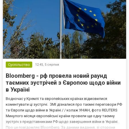
Суспільство
12:45,
5 серпня
Bloomberg - рф провела новий раунд
таємних зустрічей з Європою щодо війни
в Україні
Водночас у Кремлі та європейських країнах відмовилися
коментувати ці зустрічі. ЗМІ дізналися про таємні переговори РФ
та Європи щодо війни в Україні / / колаж УНІАН, фото REUTERS
Минулого місяця європейські країни провели ще одну таємну
зустріч з представниками РФ щодо завершення війни в Україні.
Про це повідомляє Bloomberg. За даними видання, зі сторони