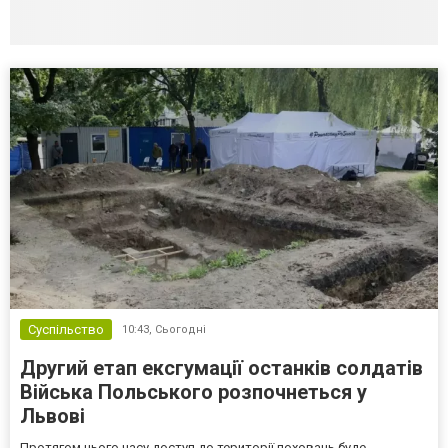
Суспільство
10:43,
Сьогодні
Другий етап ексгумації останків солдатів
Війська Польського розпочнеться у
Львові
Протягом цього часу доступ до території поховань буде