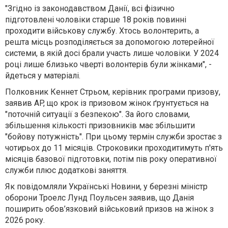
"Згідно із законодавством Данії, всі фізично
підготовлені чоловіки старше 18 років повинні
проходити військову службу. Хтось волонтерить, а
решта місць розподіляється за допомогою лотерейної
системи, в якій досі брали участь лише чоловіки. У 2024
році лише близько чверті волонтерів були жінками", -
йдеться у матеріалі.
Полковник Кеннет Стрьом, керівник програми призову,
заявив AP, що крок із призовом жінок ґрунтується на
"поточній ситуації з безпекою". За його словами,
збільшення кількості призовників має збільшити
"бойову потужність". При цьому термін служби зростає з
чотирьох до 11 місяців. Строковики проходитимуть п'ять
місяців базової підготовки, потім пів року оперативної
служби плюс додаткові заняття.
Як повідомляли Українські Новини, у березні міністр
оборони Троелс Лунд Поульсен заявив, що Данія
поширить обов’язковий військовий призов на жінок з
2026 року.