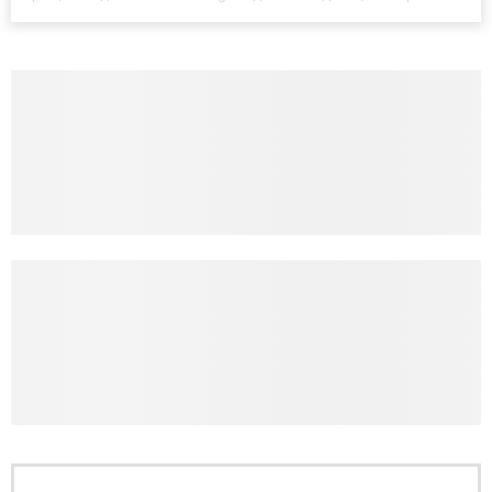
Європи до цих переговорів долучилися колишні
високопосадовці Великої Британії, Франції, Німеччини та Р...