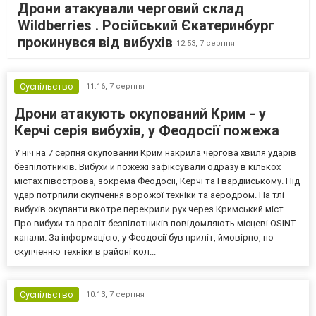
Дрони атакували черговий склад
Wildberries . Російський Єкатеринбург
прокинувся від вибухів
12:53,
7 серпня
Суспільство
11:16,
7 серпня
Дрони атакують окупований Крим - у
Керчі серія вибухів, у Феодосії пожежа
У ніч на 7 серпня окупований Крим накрила чергова хвиля ударів
безпілотників. Вибухи й пожежі зафіксували одразу в кількох
містах півострова, зокрема Феодосії, Керчі та Гвардійському. Під
удар потрпили скупчення ворожої техніки та аеродром. На тлі
вибухів окупанти вкотре перекрили рух через Кримський міст.
Про вибухи та проліт безпілотників повідомляють місцеві OSINT-
канали. За інформацією, у Феодосії був приліт, ймовірно, по
скупченню техніки в районі кол...
Суспільство
10:13,
7 серпня