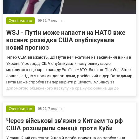
Суспільство
09:52,
7 серпня
WSJ - Путін може напасти на НАТО вже
восени: розвідка США опублікувала
новий прогноз
Тепер США вважають, що Путін не чекатиме на закінчення війни в
Україні. У розвідці США опублікували нову оцінку щодо
можливого сценарію нападу Росії на НАТО. Як пише The Wall Street
Journal, згідно з новими доповідями, російський лідер Володимир
Путін може спробувати перевірити рішучість Альянсу за
допомогою обмеженого наступу на країну-союзника ще до
закінчення війни в Україні. Ці нові оцінки з’явилися на тлі нестачі
деяких критично важливих боєприпасів,...
Суспільство
08:09,
7 серпня
Через військові зв'язки з Китаєм та рф
США розширили санкції проти Куби
У санкційний список увійшла й особа, причетна до вербування