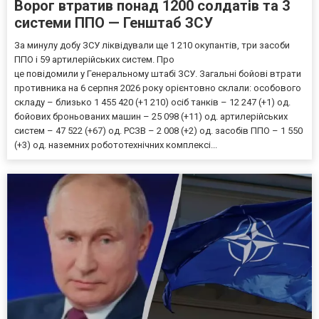
Ворог втратив понад 1200 солдатів та 3
системи ППО — Генштаб ЗСУ
За минулу добу ЗСУ ліквідували ще 1 210 окупантів, три засоби
ППО і 59 артилерійських систем. Про
це повідомили у Генеральному штабі ЗСУ. Загальні бойові втрати
противника на 6 серпня 2026 року орієнтовно склали: особового
складу – близько 1 455 420 (+1 210) осіб танків – 12 247 (+1) од.
бойових броньованих машин – 25 098 (+11) од. артилерійських
систем – 47 522 (+67) од. РСЗВ – 2 008 (+2) од. засобів ППО – 1 550
(+3) од. наземних робототехнічних комплексі...