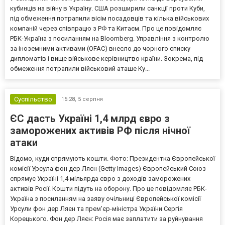
кубинців на війну в Україну. США розширили санкції проти Куби,
під обмеження потрапили вісім посадовців та кілька військових
компаній через співпрацю з РФ та Китаєм. Про це повідомляє
РБК-Україна з посиланням на Bloomberg. Управління з контролю
за іноземними активами (OFAC) внесло до чорного списку
дипломатів і вище військове керівництво країни. Зокрема, під
обмеження потрапили військовий аташе Ку...
Суспільство
15:28,
5 серпня
ЄС дасть Україні 1,4 млрд євро з
заморожених активів РФ після нічної
атаки
Відомо, куди спрямують кошти. Фото: Президентка Європейської
комісії Урсула фон дер Ляєн (Getty Images) Європейський Союз
спрямує Україні 1,4 мільярда євро з доходів заморожених
активів Росії. Кошти підуть на оборону. Про це повідомляє РБК-
Україна з посиланням на заяву очільниці Європейської комісії
Урсули фон дер Ляєн та прем'єр-міністра України Сергія
Корецького. Фон дер Ляєн: Росія має заплатити за руйнування