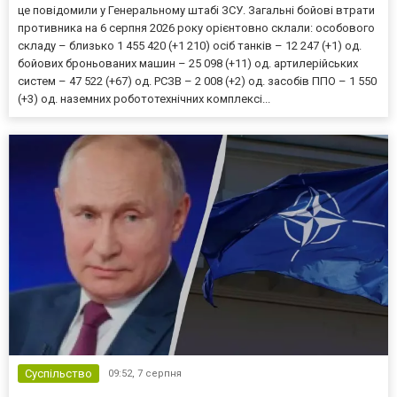
це повідомили у Генеральному штабі ЗСУ. Загальні бойові втрати
противника на 6 серпня 2026 року орієнтовно склали: особового
складу – близько 1 455 420 (+1 210) осіб танків – 12 247 (+1) од.
бойових броньованих машин – 25 098 (+11) од. артилерійських
систем – 47 522 (+67) од. РСЗВ – 2 008 (+2) од. засобів ППО – 1 550
(+3) од. наземних робототехнічних комплексі...
Суспільство
09:52,
7 серпня