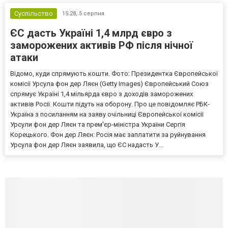
Суспільство
15:28,
5 серпня
ЄС дасть Україні 1,4 млрд євро з
заморожених активів РФ після нічної
атаки
Відомо, куди спрямують кошти. Фото: Президентка Європейської
комісії Урсула фон дер Ляєн (Getty Images) Європейський Союз
спрямує Україні 1,4 мільярда євро з доходів заморожених
активів Росії. Кошти підуть на оборону. Про це повідомляє РБК-
Україна з посиланням на заяву очільниці Європейської комісії
Урсули фон дер Ляєн та прем'єр-міністра України Сергія
Корецького. Фон дер Ляєн: Росія має заплатити за руйнування
Урсула фон дер Ляєн заявила, що ЄС надасть У...