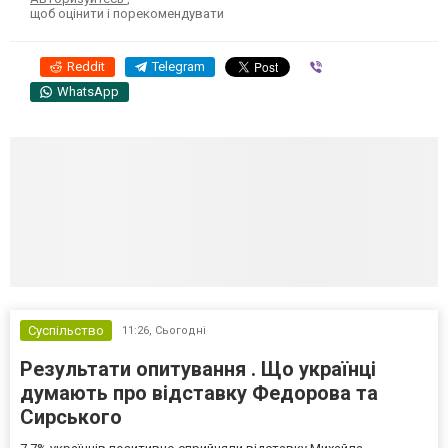
щоб оцінити і порекомендувати
Reddit
Telegram
Viber
WhatsApp
Суспільство
11:26,
Сьогодні
Результати опитування . Що українці
думають про відставку Федорова та
Сирського