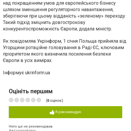
над покращенням умов для європейського бізнесу
шляхом зменшення регуляторного навантаження,
зберігаючи при цьому відданість «зеленому» переходу.
Такий підхід зміцнить довгострокову
конкурентоспроможність Європи, додала міністр.
Як повідомляв Укрінформ, 1 січня Польща прийняла від
Угорщини ротаційне головування в Раді ЄС, ключовим
пріоритетом якого визначила посилення безпеки
Європи в усіх вимірах.
Інформує ukrinform.ua
Оцініть першим
(
0
оцінок)
Я рекомендую
Ніхто ще не рекомендував
Авторизуйтесь
,