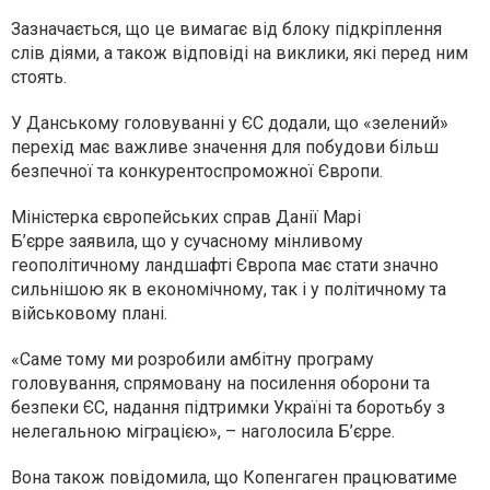
Зазначається, що це вимагає від блоку підкріплення
слів діями, а також відповіді на виклики, які перед ним
стоять.
У Данському головуванні у ЄС додали, що «зелений»
перехід має важливе значення для побудови більш
безпечної та конкурентоспроможної Європи.
Міністерка європейських справ Данії Марі
Б’єрре заявила, що у сучасному мінливому
геополітичному ландшафті Європа має стати значно
сильнішою як в економічному, так і у політичному та
військовому плані.
«Саме тому ми розробили амбітну програму
головування, спрямовану на посилення оборони та
безпеки ЄС, надання підтримки Україні та боротьбу з
нелегальною міграцією», – наголосила Б’єрре.
Вона також повідомила, що Копенгаген працюватиме