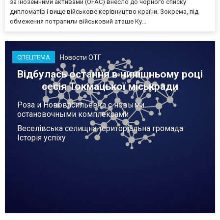
за іноземними активами (OFAC) внесло до чорного списку
дипломатів і вище військове керівництво країни. Зокрема, під
обмеження потрапили військовий аташе Ку...
Новости ОТГ
СПЕЦТЕМА
Відбулась остання в нинішньому році
сесія Токмацької міськради
Роза и Нововасильевка с новыми
остановочными комплексами
Веселівська селищна територіальна громада.
Історія успіху