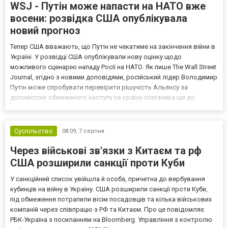
WSJ - Путін може напасти на НАТО вже
восени: розвідка США опублікувала
новий прогноз
Тепер США вважають, що Путін не чекатиме на закінчення війни в
Україні. У розвідці США опублікували нову оцінку щодо
можливого сценарію нападу Росії на НАТО. Як пише The Wall Street
Journal, згідно з новими доповідями, російський лідер Володимир
Путін може спробувати перевірити рішучість Альянсу за
допомогою обмеженого наступу на країну-союзника ще до
закінчення війни в Україні. Ці нові оцінки з’явилися на тлі нестачі
деяких критично важливих боєприпасів,...
Суспільство
08:09,
7 серпня
Через військові зв'язки з Китаєм та рф
США розширили санкції проти Куби
У санкційний список увійшла й особа, причетна до вербування
кубинців на війну в Україну. США розширили санкції проти Куби,
під обмеження потрапили вісім посадовців та кілька військових
компаній через співпрацю з РФ та Китаєм. Про це повідомляє
РБК-Україна з посиланням на Bloomberg. Управління з контролю