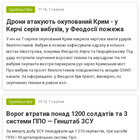
Суспільство
11:16,
7 серпня
Дрони атакують окупований Крим - у
Керчі серія вибухів, у Феодосії пожежа
У ніч на 7 серпня окупований Крим накрила чергова хвиля ударів
безпілотників. Вибухи й пожежі зафіксували одразу в кількох
містах півострова, зокрема Феодосії, Керчі та Гвардійському. Під
удар потрпили скупчення ворожої техніки та аеродром. На тлі
вибухів окупанти вкотре перекрили рух через Кримський міст.
Про вибухи та проліт безпілотників повідомляють місцеві OSINT-
канали. За інформацією, у Феодосії був приліт, ймовірно, по
скупченню техніки в районі кол...
Суспільство
10:13,
7 серпня
Ворог втратив понад 1200 солдатів та 3
системи ППО — Генштаб ЗСУ
За минулу добу ЗСУ ліквідували ще 1 210 окупантів, три засоби
ППО і 59 артилерійських систем. Про