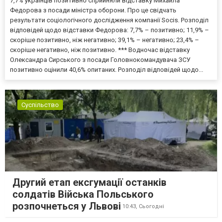
7,7% українців позитивно сприйняли відставку Михайла
Федорова з посади міністра оборони. Про це свідчать
результати соціологічного дослідження компанії Socis. Розподіл
відповідей щодо відставки Федорова: 7,7% – позитивно; 11,9% –
скоріше позитивно, ніж негативно; 39,1% – негативно; 23,4% –
скоріше негативно, ніж позитивно. *** Водночас відставку
Олександра Сирського з посади Головнокомандувача ЗСУ
позитивно оцінили 40,6% опитаних. Розподіл відповідей щодо...
Суспільство
Другий етап ексгумації останків
солдатів Війська Польського
розпочнеться у Львові
10:43,
Сьогодні