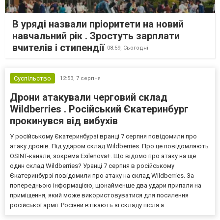
В уряді назвали пріоритети на новий
навчальний рік . Зростуть зарплати
вчителів і стипендії
08:59,
Сьогодні
Суспільство
12:53,
7 серпня
Дрони атакували черговий склад
Wildberries . Російський Єкатеринбург
прокинувся від вибухів
У російському Єкатеринбурзі вранці 7 серпня повідомили про
атаку дронів. Під ударом склад Wildberries. Про це повідомляють
OSINT-канали, зокрема Exilenova+. Що відомо про атаку на ще
один склад Wildberries? Уранці 7 серпня в російському
Єкатеринбурзі повідомили про атаку на склад Wildberries. За
попередньою інформацією, щонайменше два удари припали на
приміщення, який може використовуватися для посилення
російської армії. Росіяни втікають зі складу після а...