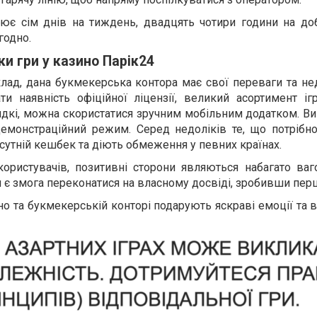
ює сім днів на тиждень, двадцять чотири години на доб
годно.
ки гри у казино Парік24
клад, дана букмекерська контора має свої переваги та не
и наявність офіційної ліцензії, великий асортимент іг
идкі, можна скористатися зручним мобільним додатком. Ви
демонстраційний режим. Серед недоліків те, що потрібн
сутній кешбек та діють обмеження у певних країнах.
користувачів, позитивні сторони являються набагато ва
 є змога переконатися на власному досвіді, зробивши перш
но та букмекерській конторі подарують яскраві емоції та