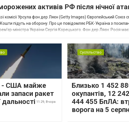
аморожених активів РФ після нічної ата
ї комісії Урсула фон дер Ляєн (Getty Images) Європейський Союз 
ї. Кошти підуть на оборону. Про це повідомляє РБК-Україна з посила
рем'єр-міністра України Сергія Корецького. Фон дер Ляєн: Росія ма
.
тво
Суспільство
s - США майже
Близько 1 452 88
али запаси ракет
окупантів, 12 242
 дальності
444 455 БпЛА: вт
11:29,
Вчора
ворога на 5 серп