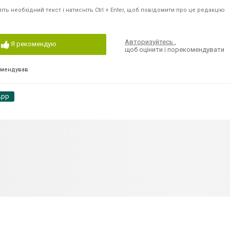
ть необхідний текст і натисніть Ctrl + Enter, щоб повідомити про це редакцію
Авторизуйтесь
,
Я рекомендую
щоб оцінити і порекомендувати
омендував
App