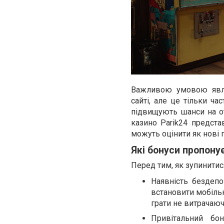
Важливою умовою являє
сайті, але це тільки ча
підвищують шанси на от
казино Parik24 предст
можуть оцінити як нові г
Які бонуси пропону
Перед тим, як зупинитися
Наявність бездепо
встановити мобільн
грати не витрачаюч
Привітальний бо