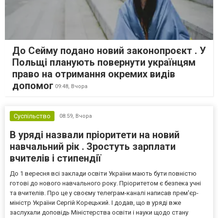
До Сейму подано новий законопроєкт . У
Польщі планують повернути українцям
право на отримання окремих видів
допомог
09:48,
Вчора
Суспільство
08:59,
Вчора
В уряді назвали пріоритети на новий
навчальний рік . Зростуть зарплати
вчителів і стипендії
До 1 вересня всі заклади освіти України мають бути повністю
готові до нового навчального року. Пріоритетом є безпека учні
та вчителів. Про це у своєму телеграм-каналі написав прем'єр-
міністр України Сергій Корецький. І додав, що в уряді вже
заслухали доповідь Міністерства освіти і науки щодо стану