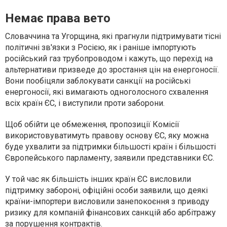
Немає права вето
Словаччина та Угорщина, які прагнули підтримувати тісні
політичні зв'язки з Росією, як і раніше імпортують
російський газ трубопроводом і кажуть, що перехід на
альтернативи призведе до зростання цін на енергоносії.
Вони пообіцяли заблокувати санкції на російські
енергоносії, які вимагають одноголосного схвалення
всіх країн ЄС, і виступили проти заборони.
Щоб обійти це обмеження, пропозиції Комісії
використовуватимуть правову основу ЄС, яку можна
буде ухвалити за підтримки більшості країн і більшості
Європейського парламенту, заявили представники ЄС.
У той час як більшість інших країн ЄС висловили
підтримку забороні, офіційні особи заявили, що деякі
країни-імпортери висловили занепокоєння з приводу
ризику для компаній фінансових санкцій або арбітражу
за порушення контрактів.