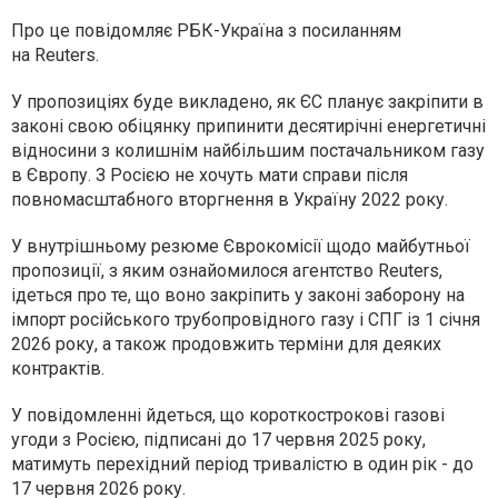
Про це повідомляє РБК-Україна з посиланням
на Reuters.
У пропозиціях буде викладено, як ЄС планує закріпити в
законі свою обіцянку припинити десятирічні енергетичні
відносини з колишнім найбільшим постачальником газу
в Європу. З Росією не хочуть мати справи після
повномасштабного вторгнення в Україну 2022 року.
У внутрішньому резюме Єврокомісії щодо майбутньої
пропозиції, з яким ознайомилося агентство Reuters,
ідеться про те, що воно закріпить у законі заборону на
імпорт російського трубопровідного газу і СПГ із 1 січня
2026 року, а також продовжить терміни для деяких
контрактів.
У повідомленні йдеться, що короткострокові газові
угоди з Росією, підписані до 17 червня 2025 року,
матимуть перехідний період тривалістю в один рік - до
17 червня 2026 року.