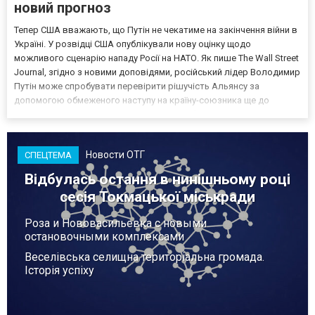
новий прогноз
Тепер США вважають, що Путін не чекатиме на закінчення війни в
Україні. У розвідці США опублікували нову оцінку щодо
можливого сценарію нападу Росії на НАТО. Як пише The Wall Street
Journal, згідно з новими доповідями, російський лідер Володимир
Путін може спробувати перевірити рішучість Альянсу за
допомогою обмеженого наступу на країну-союзника ще до
закінчення війни в Україні. Ці нові оцінки з’явилися на тлі нестачі
деяких критично важливих боєприпасів,...
Новости ОТГ
СПЕЦТЕМА
Відбулась остання в нинішньому році
сесія Токмацької міськради
Роза и Нововасильевка с новыми
остановочными комплексами
Веселівська селищна територіальна громада.
Історія успіху