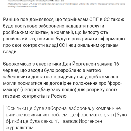
Раніше повідомлялося, що терміналам СПГ в ЄС також
буде поступово заборонено надавати послуги
російським клієнтам, а компанії, що імпортують
російський газ, повинні будуть розкривати інформацію
про свої контракти владі ЄС і національним органам
влади.
Єврокомісар з енергетики Дан Йоргенсен заявив 16
червня, що заходи було розроблено з метою
забезпечити достатню юридичну силу, щоб компанії
могли посилатися на договірне положення про "форс-
мажор" (непередбачувану подію) для розриву своїх
газових контрактів із Росією.
"Оскільки це буде заборона, заборона, у компаній не
виникне юридичних проблем. Це форс-мажор, як і [було
б], якби це була санкція", - заявив Йоргенсен
журналістам.