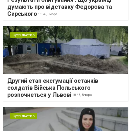
думають про відставку Федорова та
Сирського
11:26,
Вчора
Суспільство
Другий етап ексгумації останків
солдатів Війська Польського
розпочнеться у Львові
10:43,
Вчора
Суспільство