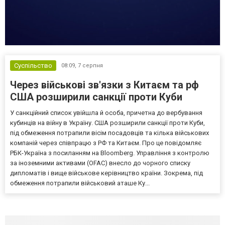
Суспільство
08:09,
7 серпня
Через військові зв'язки з Китаєм та рф
США розширили санкції проти Куби
У санкційний список увійшла й особа, причетна до вербування
кубинців на війну в Україну. США розширили санкції проти Куби,
під обмеження потрапили вісім посадовців та кілька військових
компаній через співпрацю з РФ та Китаєм. Про це повідомляє
РБК-Україна з посиланням на Bloomberg. Управління з контролю
за іноземними активами (OFAC) внесло до чорного списку
дипломатів і вище військове керівництво країни. Зокрема, під
обмеження потрапили військовий аташе Ку...