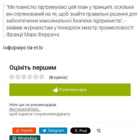
"Ми повністю підтримуємо цей план у принципі, оскільки
він спрямований на те, щоб знайти правильні рішення для
забезпечення максимальної безпеки підприємств", -
заявив журналістам у понеділок міністр промисловості
Франції Марк Ферраччі.
Інформує ria-m.tv
Оцініть першим
(
0
оцінок)
Я рекомендую
Ніхто ще не рекомендував
Авторизуйтесь
,
щоб оцінити і порекомендувати
Reddit
Telegram
Viber
WhatsApp