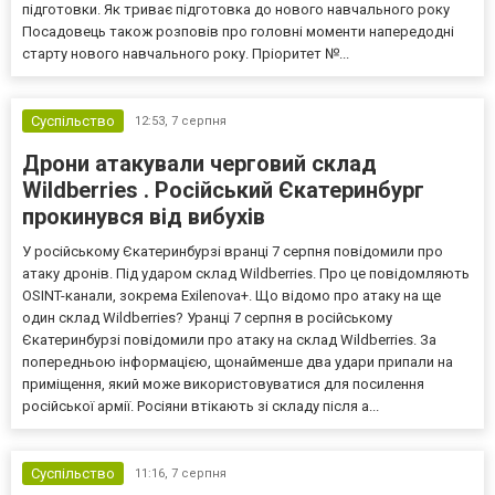
підготовки. Як триває підготовка до нового навчального року
Посадовець також розповів про головні моменти напередодні
старту нового навчального року. Пріоритет №...
Суспільство
12:53,
7 серпня
Дрони атакували черговий склад
Wildberries . Російський Єкатеринбург
прокинувся від вибухів
У російському Єкатеринбурзі вранці 7 серпня повідомили про
атаку дронів. Під ударом склад Wildberries. Про це повідомляють
OSINT-канали, зокрема Exilenova+. Що відомо про атаку на ще
один склад Wildberries? Уранці 7 серпня в російському
Єкатеринбурзі повідомили про атаку на склад Wildberries. За
попередньою інформацією, щонайменше два удари припали на
приміщення, який може використовуватися для посилення
російської армії. Росіяни втікають зі складу після а...
Суспільство
11:16,
7 серпня