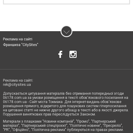
Реклама на сайті
Франшиза "CitySites"
Реклама на сайті:
rek@citysites.ua
Допускається цитування матеріалів без отримання попередньої згоди
06178.com.ua за умови розміщення в тексті обов'язкового посилання на
06178.com.ua - Сайт міста Токмака. Для інтернет-видань обов'язкове
розміщення прямого, відкритого для пошукових систем гіперпосилання
на цитовані статті не нижче другого абзацу в тексті або в якості джерела.
Порушення виняткових прав переслідується Законом.
Матеріали з плашками "Новини компаній", "Промо", "Партнерський
матеріал", "Партнерський спецпроєкт", "Політичні новини", "Пресреліз",
"PR", "Офіційно", "Політична реклама" публікуються на правах реклами.