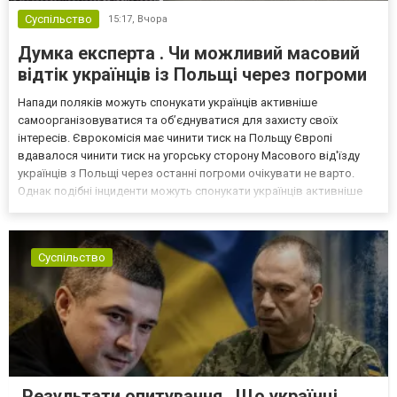
Суспільство
15:17,
Вчора
Думка експерта . Чи можливий масовий
відтік українців із Польщі через погроми
Напади поляків можуть спонукати українців активніше
самоорганізовуватися та об’єднуватися для захисту своїх
інтересів. Єврокомісія має чинити тиск на Польщу Європі
вдавалося чинити тиск на угорську сторону Масового від'їзду
українців з Польщі через останні погроми очікувати не варто.
Однак подібні інциденти можуть спонукати українців активніше
самоорганізовуватися та об’єднуватися для захисту своїх
інтересів. Таку думку висловив директор Центру досліджень...
Суспільство
Результати опитування . Що українці