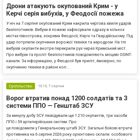
Дрони атакують окупований Крим - у
Керчі серія вибухів, у Феодосії пожежа
У ніч на 7 серпня окупований Крим накрила чергова хвиля ударів
безпілотників. Вибухи й пожежі зафіксували одразу в кількох
містах півострова, зокрема Феодосії, Керчі та Гвардійському. Під
удар потрпили скупчення ворожої техніки та аеродром. На тлі
вибухів окупанти вкотре перекрили рух через Кримський міст.
Про вибухи та проліт безпілотників повідомляють місцеві OSINT-
канали. За інформацією, у Феодосії був приліт, ймовірно, по
скупченню техніки в районі кол...
Суспільство
10:13,
7 серпня
Ворог втратив понад 1200 солдатів та 3
системи ППО — Генштаб ЗСУ
За минулу добу ЗСУ ліквідували ще 1 210 окупантів, три засоби
ППО і 59 артилерійських систем. Про
це повідомили у Генеральному штабі ЗСУ. Загальні бойові втрати
противника на 6 серпня 2026 року орієнтовно склали: особового