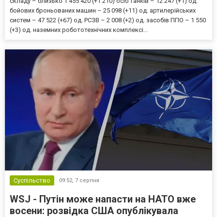
складу – близько 1 455 420 (+1 210) осіб танків – 12 247 (+1) од.
бойових броньованих машин – 25 098 (+11) од. артилерійських
систем – 47 522 (+67) од. РСЗВ – 2 008 (+2) од. засобів ППО – 1 550
(+3) од. наземних робототехнічних комплексі...
Суспільство
09:52,
7 серпня
WSJ - Путін може напасти на НАТО вже
восени: розвідка США опублікувала