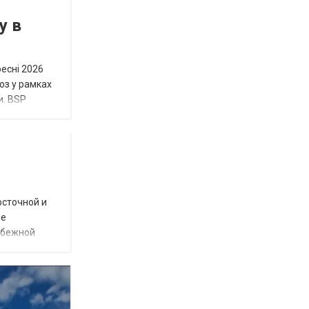
у в
ресні 2026
юз у рамках
и. BSP
осточной и
ое
убежной