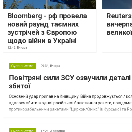
Bloomberg - рф провела
Reuter
новий раунд таємних
вичерп
зустрічей з Європою
великої
щодо війни в Україні
12:45,
Вчора
Суспільство
09:34,
Вчора
Повітряні сили ЗСУ озвучили деталі 
збитої
Основний удар припав на Київщину. Війна продовжується / кол
вдалося збити жодної російської балістичної ракети, повідомля
протикорабельними ракетами "Циркон/Онікс" із Курської та Рос
Курської обл., 115 ударними БпЛА типу Shahed (більшість із...
Суспільство
17:24,
3 серпня