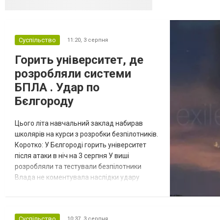
Суспільство
11:20,
3 серпня
Горить університет, де
розробляли системи
БПЛА . Удар по
Бєлгороду
Цього літа навчальний заклад набирав
школярів на курси з розробки безпілотників.
Коротко: У Бєлгороді горить університет
після атаки в ніч на 3 серпня У виші
розробляли та тестували безпілотники
Влада не коментувала наслідки удару
Відбулась
Масштабна пожежа спалахнула в
Білгородському державному
остання
технологічному університеті імені Шухова
Суспільство
10:37,
3 серпня
Новости