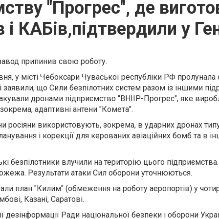
ству "Прогрес", де вигот
в і КАБів,підтвердили у Ге
завод припинив свою роботу.
рвня, у місті Чебоксари Чуваської республіки РФ пролунала 
 заявили, що Сили безпілотних систем разом із іншими під
такували дронами підприємство "ВНІІР-Прогрес", яке вироб
 зокрема, адаптивні антени "Комета".
ени росіяни використовують, зокрема, в ударних дронах типу
анування і корекції для керованих авіаційних бомб та в і
ькі безпілотники влучили на територію цього підприємства.
ожежа. Результати атаки Сил оборони уточнюються.
ли план "Килим" (обмеження на роботу аеропортів) у чотир
бові, Казані, Саратові.
ї дезінформації Ради національної безпеки і оборони Укра