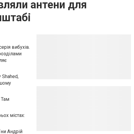
овляли антени для
нштабі
серія вибухів.
розділами
ляє
 Shahed,
ншому
 Там
ьох містах:
їни Андрій