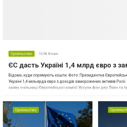
Суспільство
15:28,
Вчора
ЄС дасть Україні 1,4 млрд євро з з
Відомо, куди спрямують кошти. Фото: Президентка Європейсько
Україні 1,4 мільярда євро з доходів заморожених активів Росі
заяву очільниці Європейської комісії Урсули фон дер Ляєн та п
за руйнування Урсула фон дер Ляєн заявила, що ЄС надасть У..
Суспільство
Суспільс