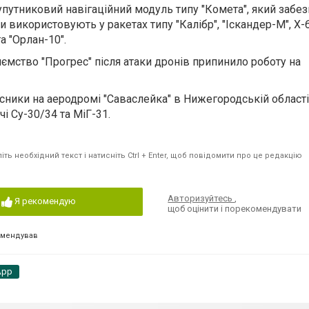
путниковий навігаційний модуль типу "Комета", який забез
 використовують у ракетах типу "Калібр", "Іскандер-М", Х-6
а "Орлан-10".
иємство "Прогрес" після атаки дронів припинило роботу на
исники на аеродромі "Саваслейка" в Нижегородській област
і Су-30/34 та МіГ-31.
ть необхідний текст і натисніть Ctrl + Enter, щоб повідомити про це редакцію
Авторизуйтесь
,
Я рекомендую
щоб оцінити і порекомендувати
омендував
App