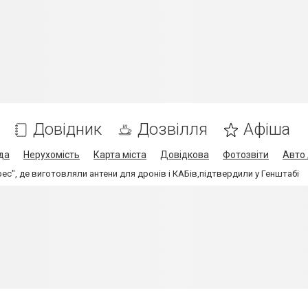
Довідник
Дозвілля
Афіша
да
Нерухомість
Карта міста
Довідкова
Фотозвіти
Авто 
ес", де виготовляли антени для дронів і КАБів,підтвердили у Генштабі