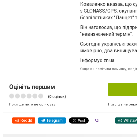
Коваленко вказав, що су
з GLONASS/GPS, окупанти
безпілотниках "Ланцет" т
Він наголосив, що підпр
"невизначений термін".
Сьогодні українські зах
ймовірно, два винищувач
Інформує zn.ua
Якщо ви помітили помилку, виділі
Оцініть першим
(
0
оцінок)
Ніхто ще не рек
Поки ще ніхто не оцінював
Reddit
Telegram
Viber
Whats