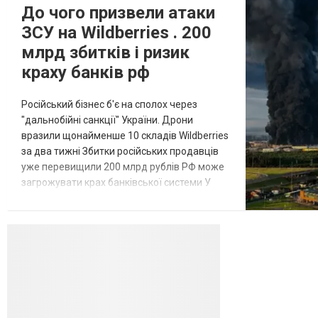
До чого призвели атаки
ЗСУ на Wildberries . 200
млрд збитків і ризик
краху банків рф
Російський бізнес б'є на сполох через
"дальнобійні санкції" України. Дрони
вразили щонайменше 10 складів Wildberries
за два тижні Збитки російських продавців
уже перевищили 200 млрд рублів РФ може
загрожувати крах банківської системи У
липні-серпні 2026 року українські
далекобійні дрони вразили щонайменше
десять складів найбільшого російського
онлайн-рітейлера Wildberries,
спровокувавши масштабні пожежі. Поки
Кремль заперечує роль компанії в
постачанні тов...