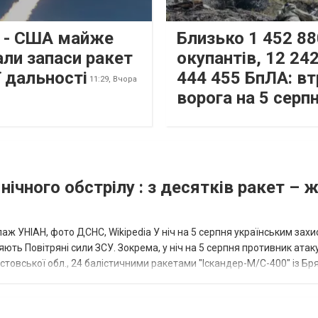
s - США майже
Близько 1 452 88
али запаси ракет
окупантів, 12 242
 дальності
444 455 БпЛА: вт
11:29,
Вчора
ворога на 5 серп
нічного обстрілу : з десятків ракет – 
аж УНІАН, фото ДСНС, Wikipedia У ніч на 5 серпня українським зах
ють Повітряні сили ЗСУ. Зокрема, у ніч на 5 серпня противник атак
товської обл., 24 балістичними ракетами "Іскандер-М/С-400" із Бря