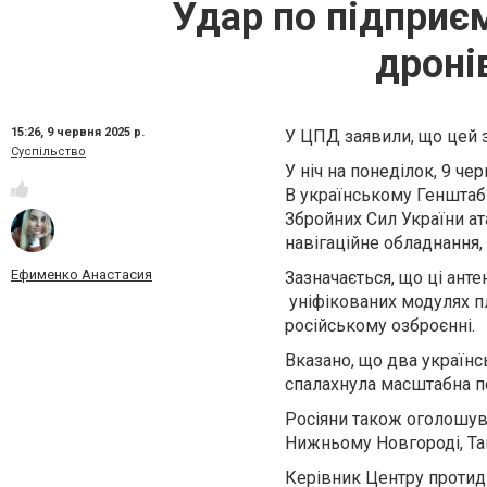
Удар по підприєм
дроні
15:26,
9 червня 2025 р.
У ЦПД заявили, що цей 
Суспільство
У ніч на понеділок, 9 че
В українському Генштабі
Збройних Сил України а
навігаційне обладнання,
Ефименко Анастасия
Зазначається, що ці ант
уніфікованих модулях пл
російському озброєнні.
Вказано, що два українс
спалахнула масштабна п
Росіяни також оголошува
Нижньому Новгороді, Там
Керівник Центру протиді