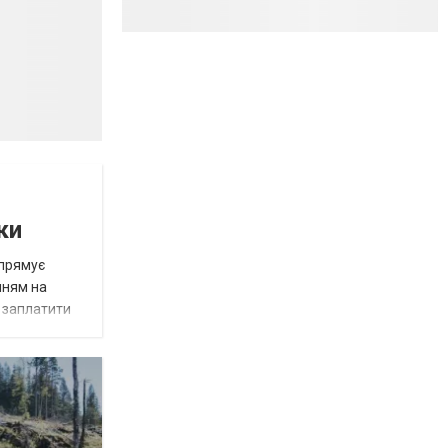
ки
спрямує
нням на
є заплатити