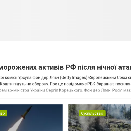
аморожених активів РФ після нічної ата
ї комісії Урсула фон дер Ляєн (Getty Images) Європейський Союз 
ї. Кошти підуть на оборону. Про це повідомляє РБК-Україна з посила
рем'єр-міністра України Сергія Корецького. Фон дер Ляєн: Росія ма
.
тво
Суспільство