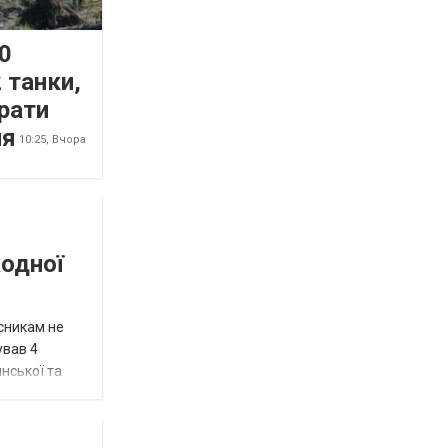
0
 танки,
рати
ня
10:25,
Вчора
жодної
исникам не
ував 4
нської та