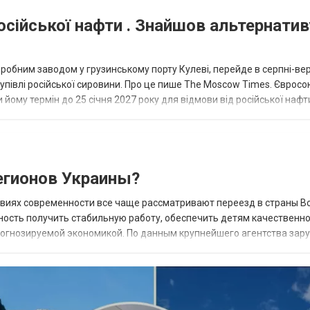
осійської нафти . Знайшов альтернатив
еробним заводом у грузинському порту Кулеві, перейде в серпні-ве
купівлі російської сировини. Про це пише The Moscow Times. Євросо
 йому термін до 25 січня 2027 року для відмови від російської нафт
гионов Украины?
овиях современности все чаще рассматривают переезд в страны В
ность получить стабильную работу, обеспечить детям качественн
прогнозируемой экономикой. По данным крупнейшего агентства зар
 наиболее востребованных н...