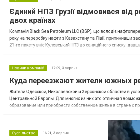
Єдиний НПЗ Грузії відмовився від р
двох країнах
Компанія Black Sea Petroleum LLC (BSP), що володіє нафтопер
року на переробку нафти з Казахстану та Лівії, припинивши за
21-го пакету вніс Кулевський НПЗ до санкційного списку, давши
повідомила, що завод у Кулеві розпочав переробку казахс...
Новини компаній
17:09,
3 серпня
Куда переезжают жители южных ре
Жители Одесской, Николаевской и Херсонской областей в усл
Центральной Европы. Для многих из них это отличная возмож
образование или приобрести собственное жилье в стране с 
недвижимости в Украине Homium homium.ua, в 2026 году среди
Суспільство
16:21,
3 серпня