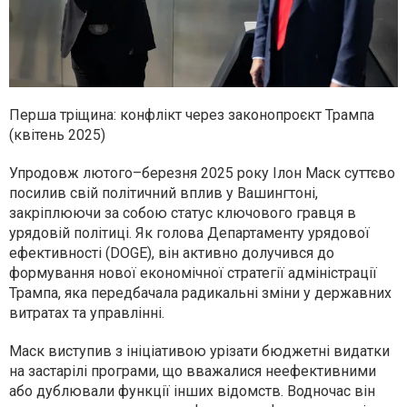
Перша тріщина: конфлікт через законопроєкт Трампа
(квітень 2025)
Упродовж лютого–березня 2025 року Ілон Маск суттєво
посилив свій політичний вплив у Вашингтоні,
закріплюючи за собою статус ключового гравця в
урядовій політиці. Як голова Департаменту урядової
ефективності (DOGE), він активно долучився до
формування нової економічної стратегії адміністрації
Трампа, яка передбачала радикальні зміни у державних
витратах та управлінні.
Маск виступив з ініціативою урізати бюджетні видатки
на застарілі програми, що вважалися неефективними
або дублювали функції інших відомств. Водночас він