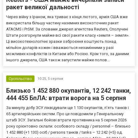
ракет великої дальності
Через війну з Іраном, яка триває з кінця лютого, армія США вже
використала більшу частину наземних високоточних ракет
ATACMS і PrSM. За словами джерел агентства Reuters, Сполучені
Штати розгорнули майже всі свої ракети класу «земля – земля».
Ці високотехнологічні зразки озброєння коштують понад
мільйон доларів кожен і вважаються незамінними у разі
можливих конфліктів із Китаєм або Росією. Крім того, за даними
іншого джерела, США також запустили майже полов...
Суспільство
10:25,
5 серпня
Близько 1 452 880 окупантів, 12 242 танки,
444 455 БпЛА: втрати ворога на 5 серпня
За минулу добу ЗСУ ліквідували ще 1 130 окупантів, пʼять танків і
65 артилерійських систем. Про це повідомили у Генеральному
штабі ЗСУ. Загальні бойові втрати противника на 5 серпня 2026
року орієнтовно склали: особового складу / personnel – близько
1 452 880 (+1 130) осіб / persons танків / tanks – 12 242 (+5) од.