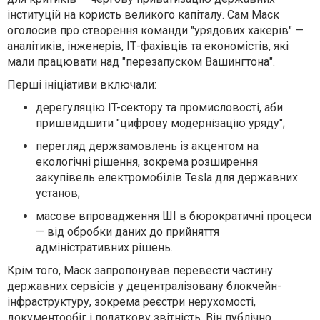
інституцій на користь великого капіталу. Сам Маск
оголосив про створення команди "урядових хакерів" —
аналітиків, інженерів, ІТ-фахівців та економістів, які
мали працювати над "перезапуском Вашингтона".
Перші ініціативи включали:
дерегуляцію IT-сектору та промисловості, аби
пришвидшити "цифрову модернізацію уряду";
перегляд держзамовлень із акцентом на
екологічні рішення, зокрема розширення
закупівель електромобілів Tesla для державних
установ;
масове впровадження ШІ в бюрократичні процеси
— від обробки даних до прийняття
адміністративних рішень.
Крім того, Маск запропонував перевести частину
державних сервісів у децентралізовану блокчейн-
інфраструктуру, зокрема реєстри нерухомості,
документообіг і податкову звітність. Він публічно