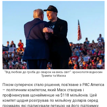
"Від любові до гроба до сварок на весь світ": хронологія відносин
Трампа та Маска
Піком суперечок стало рішення, пов’язане з PAC America
— політичним комітетом, який Маск створив і
профінансував щонайменше на $118 мільйонів. Цей
комітет щодня розігрував по мільйону доларів серед
громадян, які підписували петицію на його підтримку.