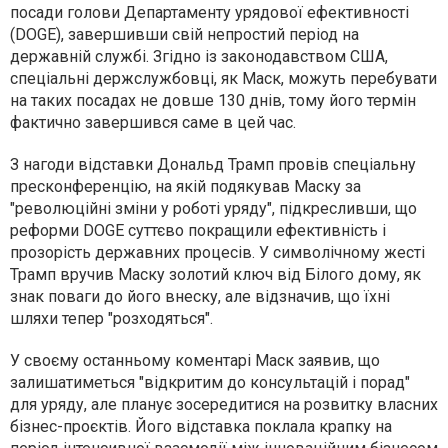
посади голови Департаменту урядової ефективності
(DOGE), завершивши свій непростий період на
державній службі. Згідно із законодавством США,
спеціальні держслужбовці, як Маск, можуть перебувати
на таких посадах не довше 130 днів, тому його термін
фактично завершився саме в цей час.
З нагоди відставки Дональд Трамп провів спеціальну
пресконференцію, на якій подякував Маску за
"революційні зміни у роботі уряду", підкресливши, що
реформи DOGE суттєво покращили ефективність і
прозорість державних процесів. У символічному жесті
Трамп вручив Маску золотий ключ від Білого дому, як
знак поваги до його внеску, але відзначив, що їхні
шляхи тепер "розходяться".
У своєму останньому коментарі Маск заявив, що
залишатиметься "відкритим до консультацій і порад"
для уряду, але планує зосередитися на розвитку власних
бізнес-проєктів. Його відставка поклала крапку на