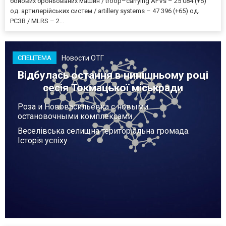
бойових броньованих машин / troop–carrying AFVs – 25 084 (+5)
од. артилерійських систем / artillery systems – 47 396 (+65) од.
РСЗВ / MLRS – 2...
Новости ОТГ
СПЕЦТЕМА
Відбулась остання в нинішньому році
сесія Токмацької міськради
Роза и Нововасильевка с новыми
остановочными комплексами
Веселівська селищна територіальна громада.
Історія успіху