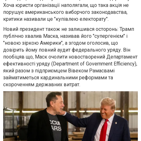
Хоча юристи організації наполягали, що така акція не
порушує американського виборчого законодавства,
критики називали це "купівлею електорату".
Новий президент також не залишився осторонь: Трамп
публічно хвалив Маска, називав його "супергенієм" і
"новою зіркою Америки", а згодом оголосив, що
довірить йому повний аудит федерального уряду. Він
пообіцяв що, Маск очолити новостворений Департамент
ефективності уряду (Department of Government Efficiency),
який разом з підприємцем Вівеком Рамасвамі
займатиметься кардинальними реформами та
скороченням державних витрат.