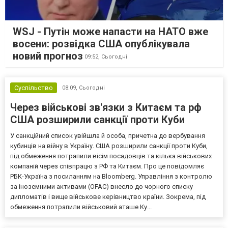
WSJ - Путін може напасти на НАТО вже
восени: розвідка США опублікувала
новий прогноз
09:52,
Сьогодні
Суспільство
08:09,
Сьогодні
Через військові зв'язки з Китаєм та рф
США розширили санкції проти Куби
У санкційний список увійшла й особа, причетна до вербування
кубинців на війну в Україну. США розширили санкції проти Куби,
під обмеження потрапили вісім посадовців та кілька військових
компаній через співпрацю з РФ та Китаєм. Про це повідомляє
РБК-Україна з посиланням на Bloomberg. Управління з контролю
за іноземними активами (OFAC) внесло до чорного списку
дипломатів і вище військове керівництво країни. Зокрема, під
обмеження потрапили військовий аташе Ку...