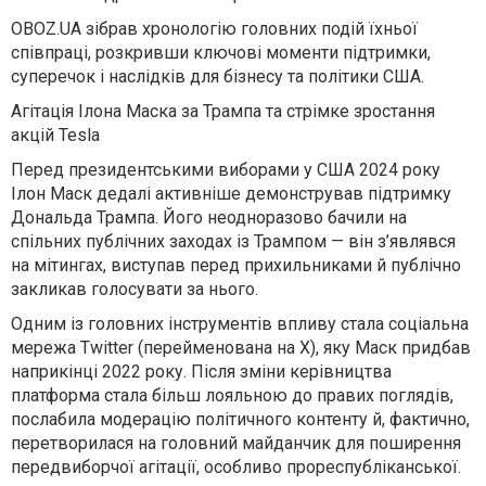
OBOZ.UA зібрав хронологію головних подій їхньої
співпраці, розкривши ключові моменти підтримки,
суперечок і наслідків для бізнесу та політики США.
Агітація Ілона Маска за Трампа та стрімке зростання
акцій Tesla
Перед президентськими виборами у США 2024 року
Ілон Маск дедалі активніше демонстрував підтримку
Дональда Трампа. Його неодноразово бачили на
спільних публічних заходах із Трампом — він з’являвся
на мітингах, виступав перед прихильниками й публічно
закликав голосувати за нього.
Одним із головних інструментів впливу стала соціальна
мережа Twitter (перейменована на X), яку Маск придбав
наприкінці 2022 року. Після зміни керівництва
платформа стала більш лояльною до правих поглядів,
послабила модерацію політичного контенту й, фактично,
перетворилася на головний майданчик для поширення
передвиборчої агітації, особливо прореспубліканської.