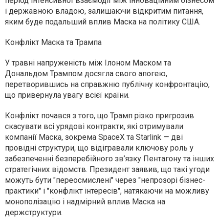
період інтенсивної взаємодії між інноваційним бізнесом
і державною владою, залишаючи відкритим питання,
яким буде подальший вплив Маска на політику США.
Конфлікт Маска та Трампа
У травні напруженість між Ілоном Маском та
Дональдом Трампом досягла свого апогею,
перетворившись на справжню публічну конфронтацію,
що привернула увагу всієї країни.
Конфлікт почався з того, що Трамп різко пригрозив
скасувати всі урядові контракти, які отримували
компанії Маска, зокрема SpaceX та Starlink — дві
провідні структури, що відігравали ключову роль у
забезпеченні безперебійного зв’язку Пентагону та інших
стратегічних відомств. Президент заявив, що такі угоди
можуть бути "переосмислені" через "непрозорі бізнес-
практики" і "конфлікт інтересів", натякаючи на можливу
монополізацію і надмірний вплив Маска на
держструктури.