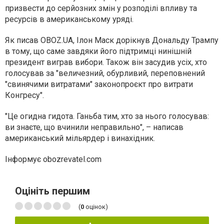
призвести до серйозних змін у розподілі впливу та
ресурсів в американському уряді.
Як писав OBOZ.UA, Ілон Маск дорікнув Дональду Трампу
в тому, що саме завдяки його підтримці нинішній
президент виграв вибори. Також він засудив усіх, хто
голосував за "величезний, обурливий, переповнений
"свинячими витратами" законопроєкт про витрати
Конгресу".
"Це огидна гидота. Ганьба тим, хто за нього голосував:
ви знаєте, що вчинили неправильно", – написав
американський мільярдер і винахідник.
Інформує obozrevatel.com
Оцініть першим
(
0
оцінок)