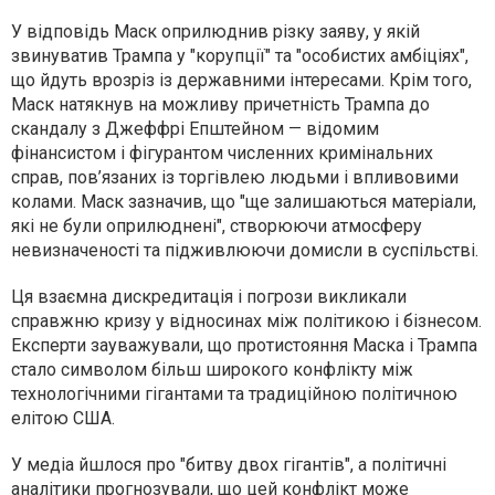
У відповідь Маск оприлюднив різку заяву, у якій
звинуватив Трампа у "корупції" та "особистих амбіціях",
що йдуть врозріз із державними інтересами. Крім того,
Маск натякнув на можливу причетність Трампа до
скандалу з Джеффрі Епштейном — відомим
фінансистом і фігурантом численних кримінальних
справ, пов’язаних із торгівлею людьми і впливовими
колами. Маск зазначив, що "ще залишаються матеріали,
які не були оприлюднені", створюючи атмосферу
невизначеності та підживлюючи домисли в суспільстві.
Ця взаємна дискредитація і погрози викликали
справжню кризу у відносинах між політикою і бізнесом.
Експерти зауважували, що протистояння Маска і Трампа
стало символом більш широкого конфлікту між
технологічними гігантами та традиційною політичною
елітою США.
У медіа йшлося про "битву двох гігантів", а політичні
аналітики прогнозували, що цей конфлікт може