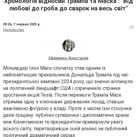
Хронологія відносин Трампа та Маска : "Від
любові до гроба до сварок на весь світ"
09:26,
7 червня 2025 р.
Суспільство
Ефименко Анастасия
Мільярдер
Ілон Маск
спочатку став одним із
найпомітніших прихильників Дональда Трампа під час
президентської кампанії 2024 року, що значно вплинуло
на політичний ландшафт США і спричинило стрімке
зростання акцій Tesla. Після перемоги Трампа Маск
отримав одну з ключових державних посад, ставши
важливою фігурою у владі. Проте з часом їхні стосунки
дали тріщину: публічні суперечки і дипломатичні кризи
між бізнесменом та президентом привернули увагу
всього світу, перетворивши їхній альянс на публічний
політичний драматичний серіал.