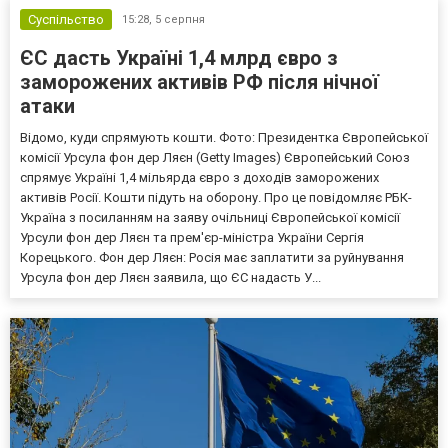
Суспільство
15:28,
5 серпня
ЄС дасть Україні 1,4 млрд євро з
заморожених активів РФ після нічної
атаки
Відомо, куди спрямують кошти. Фото: Президентка Європейської
комісії Урсула фон дер Ляєн (Getty Images) Європейський Союз
спрямує Україні 1,4 мільярда євро з доходів заморожених
активів Росії. Кошти підуть на оборону. Про це повідомляє РБК-
Україна з посиланням на заяву очільниці Європейської комісії
Урсули фон дер Ляєн та прем'єр-міністра України Сергія
Корецького. Фон дер Ляєн: Росія має заплатити за руйнування
Урсула фон дер Ляєн заявила, що ЄС надасть У...