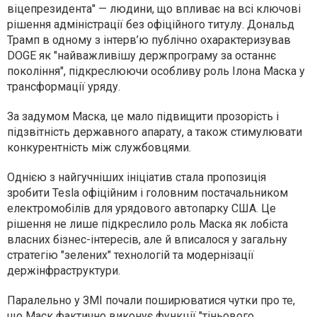
віцепрезидента" — людини, що впливає на всі ключові
рішення адміністрації без офіційного титулу. Дональд
Трамп в одному з інтерв’ю публічно охарактеризував
DOGE як "найважливішу держпрограму за останнє
покоління", підкреслюючи особливу роль Ілона Маска у
трансформації уряду.
За задумом Маска, це мало підвищити прозорість і
підзвітність державного апарату, а також стимулювати
конкурентність між службовцями.
Однією з найгучніших ініціатив стала пропозиція
зробити Tesla офіційним і головним постачальником
електромобілів для урядового автопарку США. Це
рішення не лише підкреслило роль Маска як лобіста
власних бізнес-інтересів, але й вписалося у загальну
стратегію "зелених" технологій та модернізації
держінфраструктури.
Паралельно у ЗМІ почали поширюватися чутки про те,
що Маск фактично виконує функції "тіньового