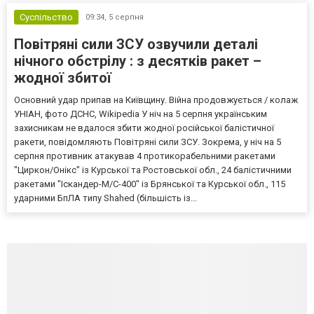
Суспільство
09:34,
5 серпня
Повітряні сили ЗСУ озвучили деталі
нічного обстрілу : з десятків ракет –
жодної збитої
Основний удар припав на Київщину. Війна продовжується / колаж
УНІАН, фото ДСНС, Wikipedia У ніч на 5 серпня українським
захисникам не вдалося збити жодної російської балістичної
ракети, повідомляють Повітряні сили ЗСУ. Зокрема, у ніч на 5
серпня противник атакував 4 протикорабельними ракетами
"Циркон/Онікс" із Курської та Ростовської обл., 24 балістичними
ракетами "Іскандер-М/С-400" із Брянської та Курської обл., 115
ударними БпЛА типу Shahed (більшість із...