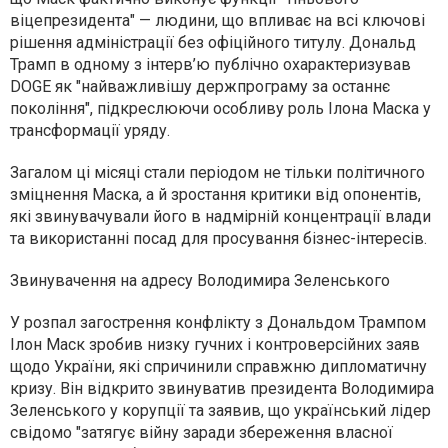
віцепрезидента" — людини, що впливає на всі ключові
рішення адміністрації без офіційного титулу. Дональд
Трамп в одному з інтерв’ю публічно охарактеризував
DOGE як "найважливішу держпрограму за останнє
покоління", підкреслюючи особливу роль Ілона Маска у
трансформації уряду.
Загалом ці місяці стали періодом не тільки політичного
зміцнення Маска, а й зростання критики від опонентів,
які звинувачували його в надмірній концентрації влади
та використанні посад для просування бізнес-інтересів.
Звинувачення на адресу Володимира Зеленського
У розпал загострення конфлікту з Дональдом Трампом
Ілон Маск зробив низку гучних і контроверсійних заяв
щодо України, які спричинили справжню дипломатичну
кризу. Він відкрито звинуватив президента Володимира
Зеленського у корупції та заявив, що український лідер
свідомо "затягує війну заради збереження власної