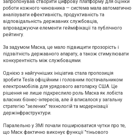
запропонував створити цифрову платформу для оцінки
роботи кожного чиновника — система мала автоматично
аналізувати ефективність, продуктивність та
відповідальність державних службовців,
впроваджуючи елементи гейміфікації та публічного
рейтингу.
За задумом Маска, це мало підвищити прозорість і
підзвітність державного апарату, а також стимулювати
конкурентність між службовцями.
Однією з найгучніших ініціатив стала пропозиція
зробити Tesla офіційним і головним постачальником
електромобілів для урядового автопарку США. Це
рішення не лише підкреслило роль Маска як лобіста
власних бізнес-інтересів, але й вписалося у загальну
стратегію "зелених" технологій та модернізації
держінфраструктури.
Паралельно у ЗМІ почали поширюватися чутки про те,
що Маск фактично виконує функції "тіньового