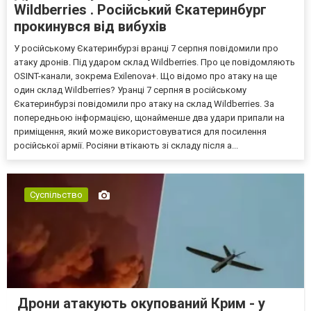
Wildberries . Російський Єкатеринбург
прокинувся від вибухів
У російському Єкатеринбурзі вранці 7 серпня повідомили про
атаку дронів. Під ударом склад Wildberries. Про це повідомляють
OSINT-канали, зокрема Exilenova+. Що відомо про атаку на ще
один склад Wildberries? Уранці 7 серпня в російському
Єкатеринбурзі повідомили про атаку на склад Wildberries. За
попередньою інформацією, щонайменше два удари припали на
приміщення, який може використовуватися для посилення
російської армії. Росіяни втікають зі складу після а...
Суспільство
Дрони атакують окупований Крим - у