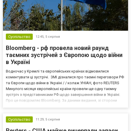
Суспільство
12:45,
5 серпня
Bloomberg - рф провела новий раунд
таємних зустрічей з Європою щодо війни
в Україні
Водночас у Кремлі та європейських країнах відмовилися
коментувати ці зустрічі. ЗМІ дізналися про таємні переговори РФ
та Європи щодо війни в Україні / / колаж УНІАН, фото REUTERS
Минулого місяця європейські країни провели ще одну таємну
зустріч з представниками РФ щодо завершення війни в Україні.
Про це повідомляє Bloomberg. За даними видання, зі сторони
Європи до цих переговорів долучилися колишні
високопосадовці Великої Британії, Франції, Німеччини та Р...
Суспільство
11:29,
5 серпня
Reuters - США майже вичерпали запаси