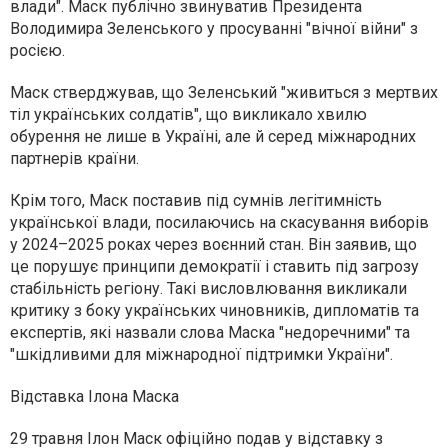
влади". Маск публічно звинуватив Президента
Володимира Зеленського у просуванні "вічної війни" з
росією.
Маск стверджував, що Зеленський "живиться з мертвих
тіл українських солдатів", що викликало хвилю
обурення не лише в Україні, але й серед міжнародних
партнерів країни.
Крім того, Маск поставив під сумнів легітимність
української влади, посилаючись на скасування виборів
у 2024–2025 роках через воєнний стан. Він заявив, що
це порушує принципи демократії і ставить під загрозу
стабільність регіону. Такі висловлювання викликали
критику з боку українських чиновників, дипломатів та
експертів, які назвали слова Маска "недоречними" та
"шкідливими для міжнародної підтримки України".
Відставка Ілона Маска
29 травня Ілон Маск офіційно подав у відставку з