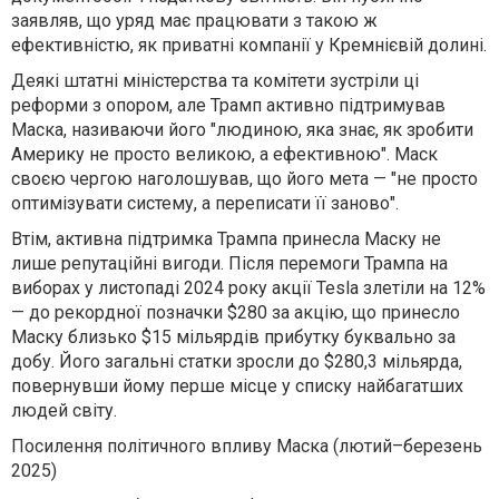
заявляв, що уряд має працювати з такою ж
ефективністю, як приватні компанії у Кремнієвій долині.
Деякі штатні міністерства та комітети зустріли ці
реформи з опором, але Трамп активно підтримував
Маска, називаючи його "людиною, яка знає, як зробити
Америку не просто великою, а ефективною". Маск
своєю чергою наголошував, що його мета — "не просто
оптимізувати систему, а переписати її заново".
Втім, активна підтримка Трампа принесла Маску не
лише репутаційні вигоди. Після перемоги Трампа на
виборах у листопаді 2024 року акції Tesla злетіли на 12%
— до рекордної позначки $280 за акцію, що принесло
Маску близько $15 мільярдів прибутку буквально за
добу. Його загальні статки зросли до $280,3 мільярда,
повернувши йому перше місце у списку найбагатших
людей світу.
Посилення політичного впливу Маска (лютий–березень
2025)