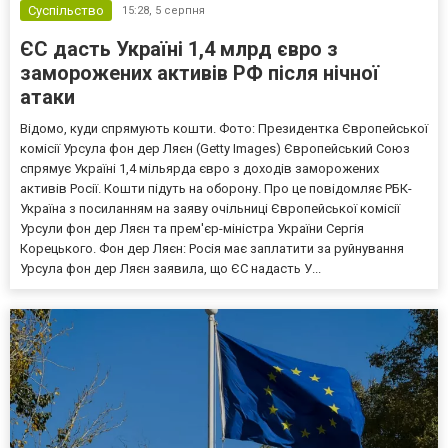
Суспільство
15:28,
5 серпня
ЄС дасть Україні 1,4 млрд євро з
заморожених активів РФ після нічної
атаки
Відомо, куди спрямують кошти. Фото: Президентка Європейської
комісії Урсула фон дер Ляєн (Getty Images) Європейський Союз
спрямує Україні 1,4 мільярда євро з доходів заморожених
активів Росії. Кошти підуть на оборону. Про це повідомляє РБК-
Україна з посиланням на заяву очільниці Європейської комісії
Урсули фон дер Ляєн та прем'єр-міністра України Сергія
Корецького. Фон дер Ляєн: Росія має заплатити за руйнування
Урсула фон дер Ляєн заявила, що ЄС надасть У...