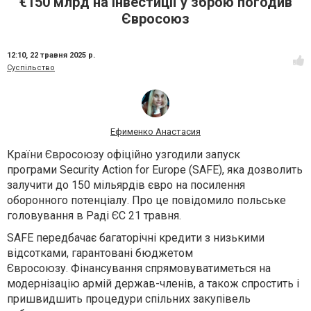
€150 млрд на інвестиції у зброю погодив
Євросоюз
12:10,
22 травня 2025 р.
Суспільство
Ефименко Анастасия
Країни Євросоюзу офіційно узгодили запуск
програми
Security Action for Europe (SAFE)
, яка дозволить
залучити до
150 мільярдів євро
на посилення
оборонного потенціалу. Про це повідомило польське
головування в Раді ЄС 21 травня.
SAFE передбачає
багаторічні кредити з низькими
відсотками
, гарантовані бюджетом
Євросоюзу. Фінансування спрямовуватиметься на
модернізацію армій держав-членів, а також спростить і
пришвидшить процедури спільних закупівель