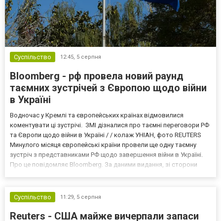
Суспільство
12:45,
5 серпня
Bloomberg - рф провела новий раунд
таємних зустрічей з Європою щодо війни
в Україні
Водночас у Кремлі та європейських країнах відмовилися
коментувати ці зустрічі. ЗМІ дізналися про таємні переговори РФ
та Європи щодо війни в Україні / / колаж УНІАН, фото REUTERS
Минулого місяця європейські країни провели ще одну таємну
зустріч з представниками РФ щодо завершення війни в Україні.
Про це повідомляє Bloomberg. За даними видання, зі сторони
Європи до цих переговорів долучилися колишні
високопосадовці Великої Британії, Франції, Німеччини та Р...
Суспільство
11:29,
5 серпня
Reuters - США майже вичерпали запаси