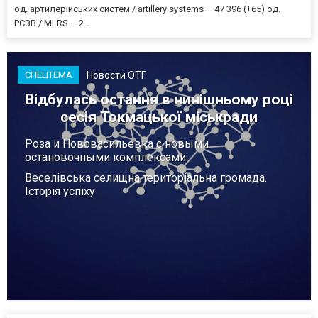
од. артилерійських систем / artillery systems – 47 396 (+65) од.
РСЗВ / MLRS – 2...
Новости ОТГ
СПЕЦТЕМА
Відбулась остання в нинішньому році
сесія Токмацької міськради
Роза и Нововасильевка с новыми
остановочными комплексами
Веселівська селищна територіальна громада.
Історія успіху