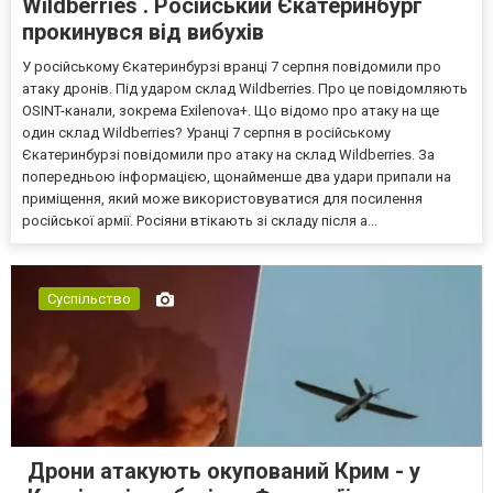
Wildberries . Російський Єкатеринбург
прокинувся від вибухів
У російському Єкатеринбурзі вранці 7 серпня повідомили про
атаку дронів. Під ударом склад Wildberries. Про це повідомляють
OSINT-канали, зокрема Exilenova+. Що відомо про атаку на ще
один склад Wildberries? Уранці 7 серпня в російському
Єкатеринбурзі повідомили про атаку на склад Wildberries. За
попередньою інформацією, щонайменше два удари припали на
приміщення, який може використовуватися для посилення
російської армії. Росіяни втікають зі складу після а...
Суспільство
Дрони атакують окупований Крим - у