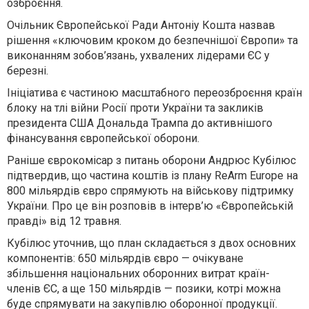
озброєння.
Очільник Європейської Ради Антоніу Кошта назвав
рішення «ключовим кроком до безпечнішої Європи» та
виконанням зобов’язань, ухвалених лідерами ЄС у
березні.
Ініціатива є частиною масштабного переозброєння країн
блоку на тлі війни Росії проти України та закликів
президента США Дональда Трампа до активнішого
фінансування європейської оборони.
Раніше єврокомісар з питань оборони Андрюс Кубілюс
підтвердив, що частина коштів із плану ReArm Europe на
800 мільярдів євро спрямують на військову підтримку
України. Про це він розповів в інтерв’ю «Європейській
правді» від 12 травня.
Кубілюс уточнив, що план складається з двох основних
компонентів: 650 мільярдів євро — очікуване
збільшення національних оборонних витрат країн-
членів ЄС, а ще 150 мільярдів — позики, котрі можна
буде спрямувати на закупівлю оборонної продукції.