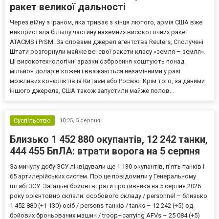
ракет великої дальності
Через війну з Іраном, яка триває з кінця лютого, армія США вже
використала більшу частину наземних високоточних ракет
ATACMS і PrSM. За словами джерел агентства Reuters, Сполучені
Штати розгорнули майже всі свої ракети класу «земля – земля».
Ці високотехнологічні зразки озброєння коштують понад
мільйон доларів кожен і вважаються незамінними у разі
можливих конфліктів із Китаєм або Росією. Крім того, за даними
іншого джерела, США також запустили майже полов...
Суспільство
10:25,
5 серпня
Близько 1 452 880 окупантів, 12 242 танки,
444 455 БпЛА: втрати ворога на 5 серпня
За минулу добу ЗСУ ліквідували ще 1 130 окупантів, пʼять танків і
65 артилерійських систем. Про це повідомили у Генеральному
штабі ЗСУ. Загальні бойові втрати противника на 5 серпня 2026
року орієнтовно склали: особового складу / personnel – близько
1 452 880 (+1 130) осіб / persons танків / tanks – 12 242 (+5) од.
бойових броньованих машин / troop–carrying AFVs – 25 084 (+5)