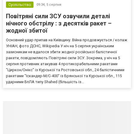
Суспільство
09:34,
5 серпня
Повітряні сили ЗСУ озвучили деталі
нічного обстрілу : з десятків ракет –
жодної збитої
Основний удар припав на Київщину. Війна продовжується / колаж
УНІАН, фото ДСНС, Wikipedia У ніч на 5 серпня українським
захисникам не вдалося збити жодної російської балістичної
ракети, повідомляють Повітряні сили ЗСУ. Зокрема, у ніч на 5
серпня противник атакував 4 протикорабельними ракетами
"Циркон/Онікс" із Курської та Ростовської обл., 24 балістичними
ракетами "Іскандер-М/С-400" із Брянської та Курської обл., 115
ударними БпЛА типу Shahed (більшість із...