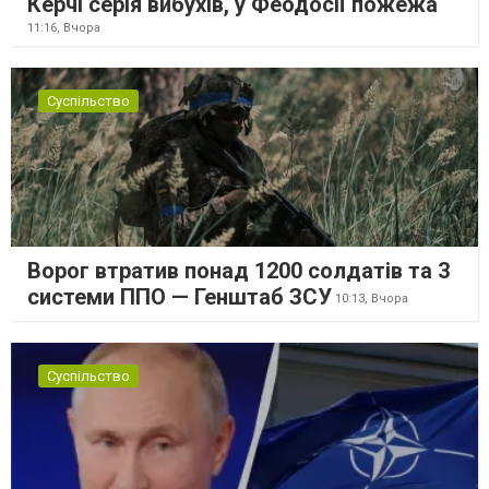
Керчі серія вибухів, у Феодосії пожежа
11:16,
Вчора
Суспільство
Ворог втратив понад 1200 солдатів та 3
системи ППО — Генштаб ЗСУ
10:13,
Вчора
Суспільство