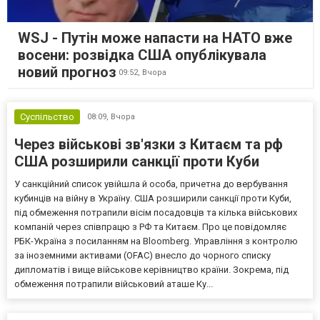
WSJ - Путін може напасти на НАТО вже
восени: розвідка США опублікувала
новий прогноз
09:52,
Вчора
Суспільство
08:09,
Вчора
Через військові зв'язки з Китаєм та рф
США розширили санкції проти Куби
У санкційний список увійшла й особа, причетна до вербування
кубинців на війну в Україну. США розширили санкції проти Куби,
під обмеження потрапили вісім посадовців та кілька військових
компаній через співпрацю з РФ та Китаєм. Про це повідомляє
РБК-Україна з посиланням на Bloomberg. Управління з контролю
за іноземними активами (OFAC) внесло до чорного списку
дипломатів і вище військове керівництво країни. Зокрема, під
обмеження потрапили військовий аташе Ку...