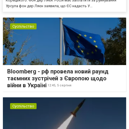
Корецького. Фон дер Ляєн: Росія має заплатити за руйнування
Урсула фон дер Ляєн заявила, що ЄС надасть У...
Суспільство
Bloomberg - рф провела новий раунд
таємних зустрічей з Європою щодо
війни в Україні
12:45,
5 серпня
Суспільство