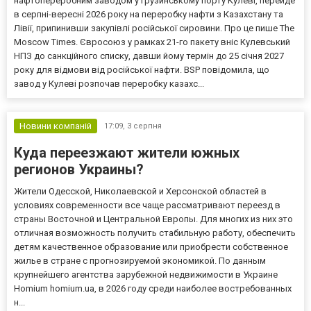
нафтопереробним заводом у грузинському порту Кулеві, перейде
в серпні-вересні 2026 року на переробку нафти з Казахстану та
Лівії, припинивши закупівлі російської сировини. Про це пише The
Moscow Times. Євросоюз у рамках 21-го пакету вніс Кулевський
НПЗ до санкційного списку, давши йому термін до 25 січня 2027
року для відмови від російської нафти. BSP повідомила, що
завод у Кулеві розпочав переробку казахс...
Новини компаній
17:09,
3 серпня
Куда переезжают жители южных
регионов Украины?
Жители Одесской, Николаевской и Херсонской областей в
условиях современности все чаще рассматривают переезд в
страны Восточной и Центральной Европы. Для многих из них это
отличная возможность получить стабильную работу, обеспечить
детям качественное образование или приобрести собственное
жилье в стране с прогнозируемой экономикой. По данным
крупнейшего агентства зарубежной недвижимости в Украине
Homium homium.ua, в 2026 году среди наиболее востребованных
н...