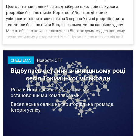
Цього літа навчальний заклад набирав школярів на курси з
розробки безпілотників. Коротко: У Бєлгороді горить
університет після атаки в ніч на 3 серпня У виші розробляли та
тестували безпілотники Влада не коментувала наслідки удару
Масштабна пожежа спалахнула в Білгородському державному
технологічному університеті імені Шухова після атаки в ніч на 3
серпня - у цьому закладі розробляли та тестували безпілотники.
Як пише російський Telegram-канал Astra, наслі...
Новости ОТГ
СПЕЦТЕМА
Відбулась остання в нинішньому році
сесія Токмацької міськради
Роза и Нововасильевка с новыми
остановочными комплексами
Веселівська селищна територіальна громада.
Історія успіху