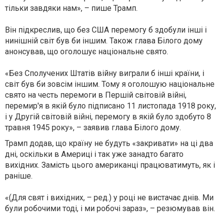
тільки завдяки нам», – пише Трамп.
Він підкреслив, що без США перемогу б здобули інші і
нинішній світ був би іншим. Також глава Білого дому
анонсував, що оголошує національне свято.
«Без Сполучених Штатів війну виграли б інші країни, і
світ був би зовсім іншим. Тому я оголошую національне
свято на честь перемоги в Першій світовій війні,
перемир'я в якій було підписано 11 листопада 1918 року,
і у Другій світовій війні, перемогу в якій було здобуто 8
травня 1945 року», – заявив глава Білого дому.
Трамп додав, що країну не будуть «закривати» на ці два
дні, оскільки в Америці і так уже занадто багато
вихідних. Замість цього американці працюватимуть, як і
раніше.
«(Для свят і вихідних, – ред.) у році не вистачає днів. Ми
були робочими тоді, і ми робочі зараз», – резюмував він.