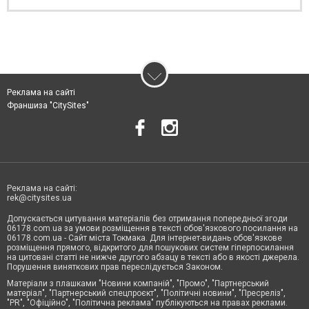
Реклама на сайті
Франшиза "CitySites"
Реклама на сайті:
rek@citysites.ua
Допускається цитування матеріалів без отримання попередньої згоди
06178.com.ua за умови розміщення в тексті обов'язкового посилання на
06178.com.ua - Сайт міста Токмака. Для інтернет-видань обов'язкове
розміщення прямого, відкритого для пошукових систем гіперпосилання
на цитовані статті не нижче другого абзацу в тексті або в якості джерела.
Порушення виняткових прав переслідується Законом.
Матеріали з плашками "Новини компаній", "Промо", "Партнерський
матеріал", "Партнерський спецпроєкт", "Політичні новини", "Пресреліз",
"PR", "Офіційно", "Політична реклама" публікуються на правах реклами.