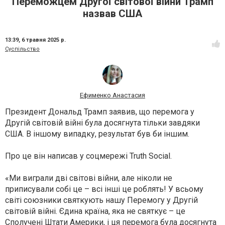
Переможцем Другої світової війни Трамп
назвав США
13:39,
6 травня 2025 р.
Суспільство
Ефименко Анастасия
Президент Дональд Трамп заявив, що перемога у
Другій світовій війні була досягнута тільки завдяки
США. В іншому випадку, результат був би іншим.
Про це він написав у соцмережі Truth Social.
«Ми виграли дві світові війни, але ніколи не
приписували собі це – всі інші це роблять! У всьому
світі союзники святкують нашу Перемогу у Другій
світовій війні. Єдина країна, яка не святкує – це
Сполучені Штати Америки, і ця перемога була досягнута