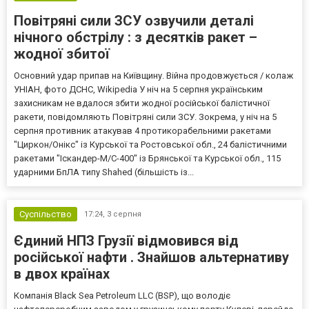
Повітряні сили ЗСУ озвучили деталі
нічного обстрілу : з десятків ракет –
жодної збитої
Основний удар припав на Київщину. Війна продовжується / колаж
УНІАН, фото ДСНС, Wikipedia У ніч на 5 серпня українським
захисникам не вдалося збити жодної російської балістичної
ракети, повідомляють Повітряні сили ЗСУ. Зокрема, у ніч на 5
серпня противник атакував 4 протикорабельними ракетами
"Циркон/Онікс" із Курської та Ростовської обл., 24 балістичними
ракетами "Іскандер-М/С-400" із Брянської та Курської обл., 115
ударними БпЛА типу Shahed (більшість із...
Суспільство
17:24,
3 серпня
Єдиний НПЗ Грузії відмовився від
російської нафти . Знайшов альтернативу
в двох країнах
Компанія Black Sea Petroleum LLC (BSP), що володіє