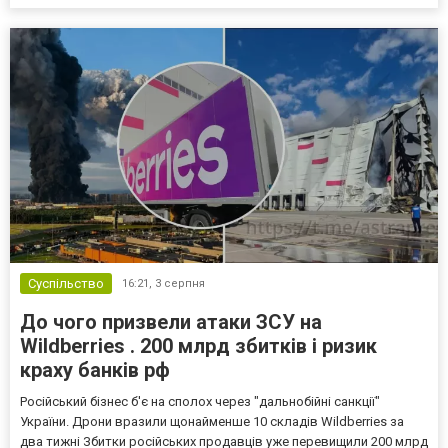
Суспільство
16:21,
3 серпня
До чого призвели атаки ЗСУ на
Wildberries . 200 млрд збитків і ризик
краху банків рф
Російський бізнес б'є на сполох через "дальнобійні санкції"
України. Дрони вразили щонайменше 10 складів Wildberries за
два тижні Збитки російських продавців уже перевищили 200 млрд