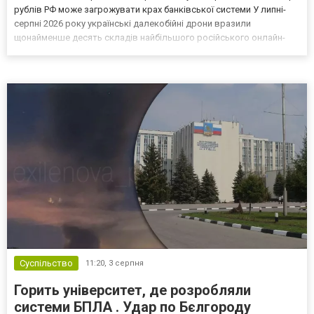
рублів РФ може загрожувати крах банківської системи У липні-
серпні 2026 року українські далекобійні дрони вразили
щонайменше десять складів найбільшого російського онлайн-
рітейлера Wildberries, спровокувавши масштабні пожежі. Поки
Кремль заперечує роль компанії в постачанні тов...
Суспільство
11:20,
3 серпня
Горить університет, де розробляли
системи БПЛА . Удар по Бєлгороду