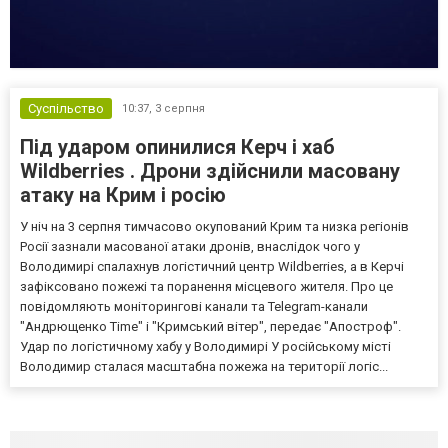
Суспільство
10:37,
3 серпня
Під ударом опинилися Керч і хаб
Wildberries . Дрони здійснили масовану
атаку на Крим і росію
У ніч на 3 серпня тимчасово окупований Крим та низка регіонів
Росії зазнали масованої атаки дронів, внаслідок чого у
Володимирі спалахнув логістичний центр Wildberries, а в Керчі
зафіксовано пожежі та поранення місцевого жителя. Про це
повідомляють моніторингові канали та Telegram-канали
"Андрющенко Time" і "Кримський вітер", передає "Апостроф".
Удар по логістичному хабу у Володимирі У російському місті
Володимир сталася масштабна пожежа на території логіс...