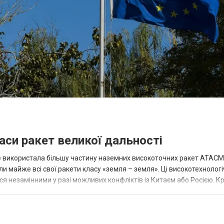
аси ракет великої дальності
вже використала більшу частину наземних високоточних ракет ATACMS
 майже всі свої ракети класу «земля – земля». Ці високотехнологі
незамінними у разі можливих конфліктів із Китаєм або Росією. Крі