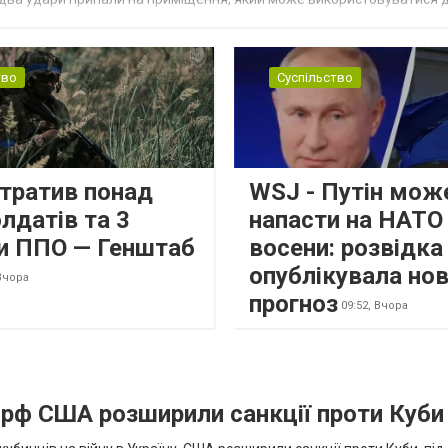
тво
Суспільство
втратив понад
WSJ - Путін мож
лдатів та 3
напасти на НАТО
и ППО — Генштаб
восени: розвідк
опублікувала но
Вчора
прогноз
09:52,
Вчора
а рф США розширили санкції проти Куби