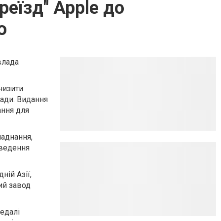
реїзд" Apple до
ю
влада
низити
лади. Видання
ання для
ладнання,
оведення
ій Азії,
ий завод
дедалі