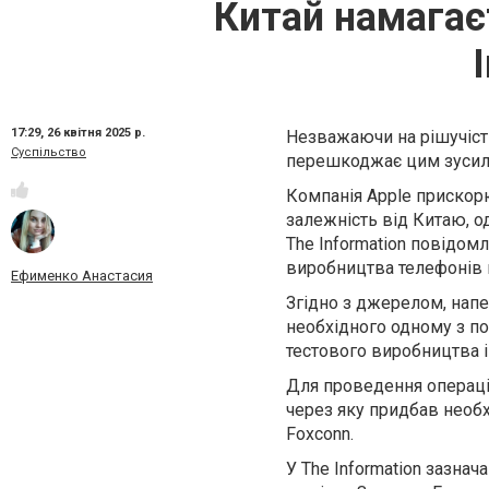
Китай намагаєт
17:29,
26 квітня 2025 р.
Незважаючи на рішучіст
Суспільство
перешкоджає цим зусил
Компанія Apple прискор
залежність від Китаю, о
The Information повідом
виробництва телефонів 
Ефименко Анастасия
Згідно з джерелом, напе
необхідного одному з по
тестового виробництва i
Для проведення операції
через яку придбав необх
Foxconn.
У The Information зазна