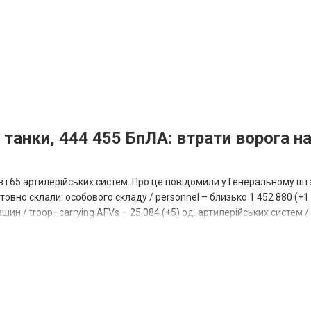
 танки, 444 455 БпЛА: втрати ворога на
ів і 65 артилерійських систем. Про це повідомили у Генеральному шт
овно склали: особового складу / personnel – близько 1 452 880 (+1 1
ин / troop–carrying AFVs – 25 084 (+5) од. артилерійських систем / a