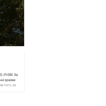
 і PrSM. За
чні зразки
м того, за