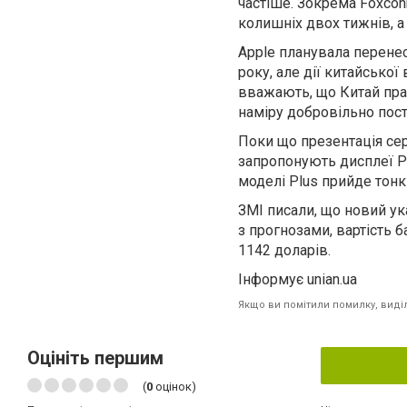
частіше. Зокрема Foxcon
колишніх двох тижнів, а
Apple планувала перенес
року, але дії китайської
вважають, що Китай праг
наміру добровільно пос
Поки що презентація сері
запропонують дисплеї Pr
моделі Plus прийде тонки
ЗМІ писали, що новий ук
з прогнозами, вартість 
1142 доларів.
Інформує unian.ua
Якщо ви помітили помилку, виділі
Оцініть першим
(
0
оцінок)