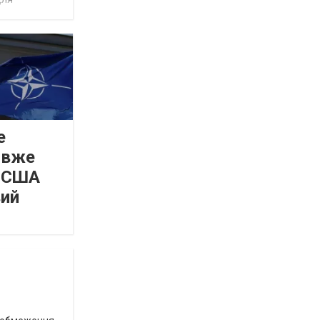
е
 вже
а США
вий