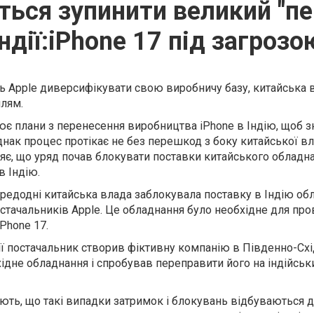
ься зупинити великий "пе
Індії:iPhone 17 під загрозо
ь Apple диверсифікувати свою виробничу базу, китайська 
лям.
ює плани з перенесення виробництва iPhone в Індію, щоб з
днак процес протікає не без перешкод з боку китайської в
ляє, що уряд почав блокувати поставки китайського обладн
в Індію.
редодні китайська влада заблокувала поставку в Індію об
стачальників Apple. Це обладнання було необхідне для пр
Phone 17.
 постачальник створив фіктивну компанію в Південно-Східн
ідне обладнання і спробував переправити його на індійськ
чають, що такі випадки затримок і блокувань відбуваються 