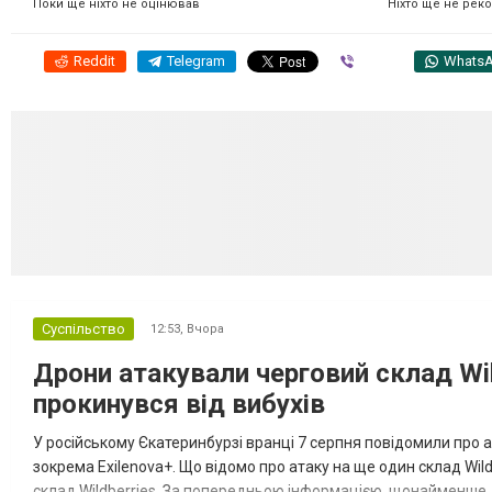
Ніхто ще не рек
Поки ще ніхто не оцінював
Reddit
Telegram
Viber
Whats
Суспільство
12:53,
Вчора
Дрони атакували черговий склад Wil
прокинувся від вибухів
У російському Єкатеринбурзі вранці 7 серпня повідомили про а
зокрема Exilenova+. Що відомо про атаку на ще один склад Wild
склад Wildberries. За попередньою інформацією, щонайменше