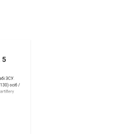
Відбулась
остання
Новости
в
СПЕЦТЕМА
ОТГ
 5
нинішньому
році
абі ЗСУ.
сесія
30) осіб /
rtillery
Токмацької
міськради
Роза
и
Нововасильевка