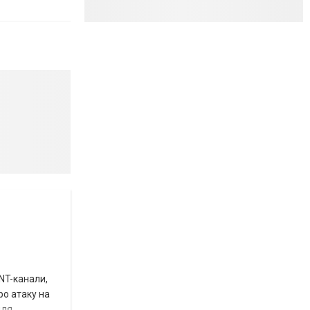
INT-канали,
ро атаку на
для