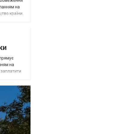
д обмеження
иланням на
цтво країни.
ки
спрямує
нням на
є заплатити