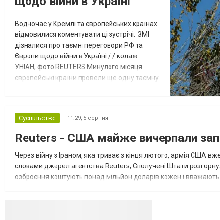
щодо війни в Україні
Водночас у Кремлі та європейських країнах
відмовилися коментувати ці зустрічі. ЗМІ
дізналися про таємні переговори РФ та
Європи щодо війни в Україні / / колаж
УНІАН, фото REUTERS Минулого місяця
європейські країни провели ще одну таємну
зустріч з представниками РФ щодо
завершення війни в Україні. Про це
повідомляє Bloomberg. За даними видання,
Суспільство
11:29,
5 серпня
зі сторони Європи до цих переговорів
долучилися колишні високопосадовці
Reuters - США майже вичерпали зап
Великої Британії, Франції, Німеччини та Р...
Через війну з Іраном, яка триває з кінця лютого, армія США 
словами джерел агентства Reuters, Сполучені Штати розгорнули
озброєння коштують понад мільйон доларів кожен і вважаються 
даними іншого джерела, США також запустили майже полов...