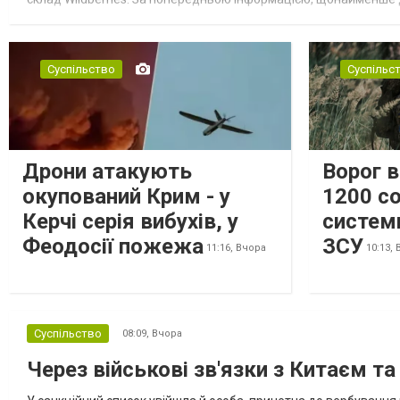
посилення російської армії. Росіяни втікають зі складу після а...
Суспільство
Суспільс
Дрони атакують
Ворог 
окупований Крим - у
1200 со
Керчі серія вибухів, у
систем
Феодосії пожежа
ЗСУ
11:16,
Вчора
10:13,
Суспільство
08:09,
Вчора
Через військові зв'язки з Китаєм т