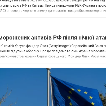
кубинців на війну в Україну. США розширили санкції проти Куби, пі
ез співпрацю з РФ та Китаєм. Про це повідомляє РБК-Україна з пос
AC) внесло до чорного списку дипломатів і вище військове керівни
аморожених активів РФ після нічної ата
ї комісії Урсула фон дер Ляєн (Getty Images) Європейський Союз 
ї. Кошти підуть на оборону. Про це повідомляє РБК-Україна з посила
рем'єр-міністра України Сергія Корецького. Фон дер Ляєн: Росія ма
.