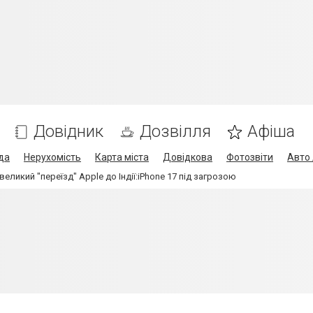
Довідник
Дозвілля
Афіша
да
Нерухомість
Карта міста
Довідкова
Фотозвіти
Авто 
еликий "переїзд" Apple до Індії:iPhone 17 під загрозою