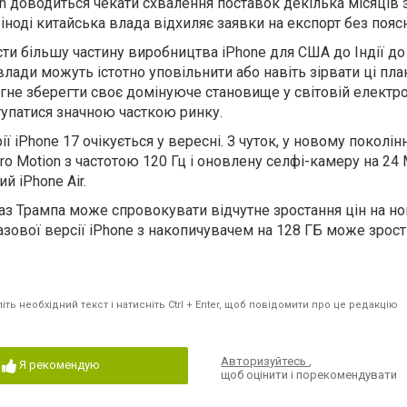
n доводиться чекати схвалення поставок декілька місяців 
 іноді китайська влада відхиляє заявки на експорт без пояс
ти більшу частину виробництва iPhone для США до Індії до
 влади можуть істотно уповільнити або навіть зірвати ці пла
не зберегти своє домінуюче становище у світовій електрон
тупатися значною часткою ринку.
ї iPhone 17 очікується у вересні. З чуток, у новому поколінн
o Motion з частотою 120 Гц і оновлену селфі-камеру на 24 М
й iPhone Air.
аз Трампа може спровокувати відчутне зростання цін на но
базової версії iPhone з накопичувачем на 128 ГБ може зрост
ть необхідний текст і натисніть Ctrl + Enter, щоб повідомити про це редакцію
Авторизуйтесь
,
Я рекомендую
щоб оцінити і порекомендувати