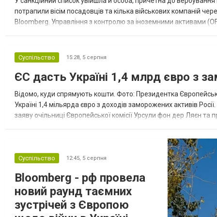
У санкційний список увійшла й особа, причетна до вербування 
потрапили вісім посадовців та кілька військових компаній чер
Bloomberg. Управління з контролю за іноземними активами (OF
Зокрема, під обмеження потрапили військовий аташе Ку...
Суспільство
15:28,
5 серпня
ЄС дасть Україні 1,4 млрд євро з з
Відомо, куди спрямують кошти. Фото: Президентка Європейсько
Україні 1,4 мільярда євро з доходів заморожених активів Росі
заяву очільниці Європейської комісії Урсули фон дер Ляєн та п
за руйнування Урсула фон дер Ляєн заявила, що ЄС надасть У..
Суспільство
12:45,
5 серпня
Bloomberg - рф провела
новий раунд таємних
зустрічей з Європою