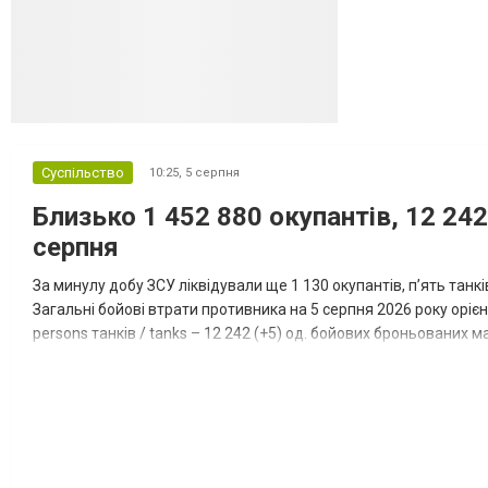
Суспільство
10:25,
5 серпня
Близько 1 452 880 окупантів, 12 242
серпня
За минулу добу ЗСУ ліквідували ще 1 130 окупантів, пʼять танк
Загальні бойові втрати противника на 5 серпня 2026 року орієнт
persons танків / tanks – 12 242 (+5) од. бойових броньованих маш
systems – 47 396 (+65) од. РСЗВ / MLRS – 2...