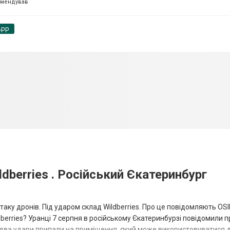
омендував
App
dberries . Російський Єкатеринбург
таку дронів. Під ударом склад Wildberries. Про це повідомляють OS
berries? Уранці 7 серпня в російському Єкатеринбурзі повідомили п
 два удари припали на приміщення, який може використовуватися 