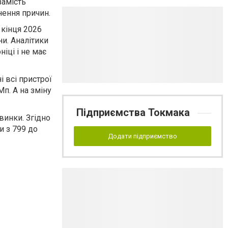
замість
нення причин.
 кінця 2026
ни. Аналітики
іці і не має
і всі пристрої
п. А на зміну
Підприємства Токмака
винки. Згідно
и з 799 до
Додати підприємство