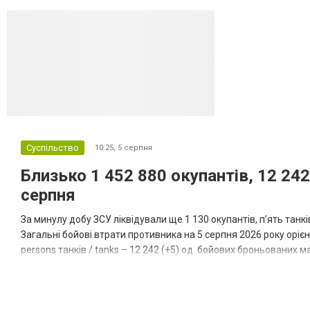
Суспільство
10:25,
5 серпня
Близько 1 452 880 окупантів, 12 242
серпня
За минулу добу ЗСУ ліквідували ще 1 130 окупантів, пʼять танк
Загальні бойові втрати противника на 5 серпня 2026 року орієнт
persons танків / tanks – 12 242 (+5) од. бойових броньованих маш
systems – 47 396 (+65) од. РСЗВ / MLRS – 2...