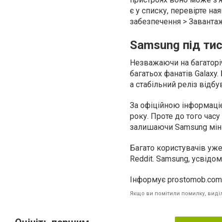
є у списку, перевірте н
забезпечення > Завантаж
Samsung під тис
Незважаючи на багаторіч
багатьох фанатів Galaxy
а стабільний реліз відбу
За офіційною інформаці
року. Проте до того часу
залишаючи Samsung мінім
Багато користувачів уж
Reddit. Samsung, усвідо
Інформує prostomob.com
Якщо ви помітили помилку, виділі