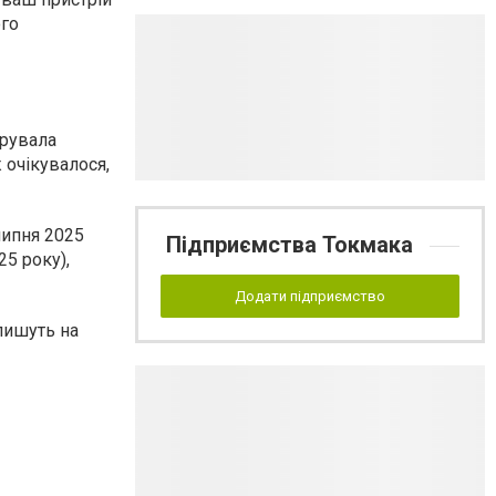
ого
арувала
 очікувалося,
липня 2025
Підприємства Токмака
25 року),
Додати підприємство
пишуть на