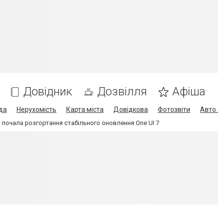
Довідник
Дозвілля
Афіша
да
Нерухомість
Карта міста
Довідкова
Фотозвіти
Авто 
 почала розгортання стабільного оновлення One UI 7