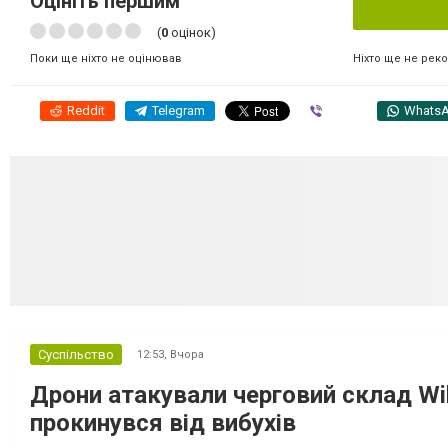
Оцініть першим
(
0
оцінок)
Ніхто ще не рек
Поки ще ніхто не оцінював
Reddit
Telegram
Viber
Whats
Суспільство
12:53,
Вчора
Дрони атакували черговий склад Wil
прокинувся від вибухів