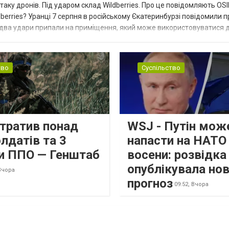
таку дронів. Під ударом склад Wildberries. Про це повідомляють OS
berries? Уранці 7 серпня в російському Єкатеринбурзі повідомили п
 два удари припали на приміщення, який може використовуватися 
тво
Суспільство
втратив понад
WSJ - Путін мож
лдатів та 3
напасти на НАТО
и ППО — Генштаб
восени: розвідк
опублікувала но
Вчора
прогноз
09:52,
Вчора