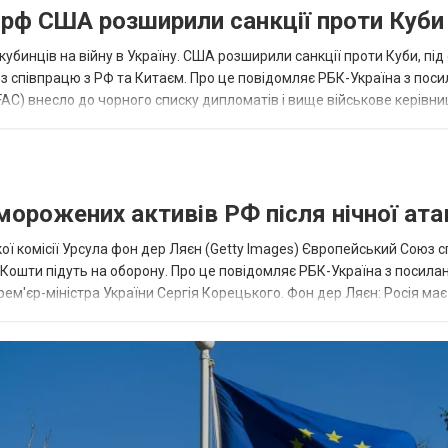
а рф США розширили санкції проти Куби
кубинців на війну в Україну. США розширили санкції проти Куби, пі
ез співпрацю з РФ та Китаєм. Про це повідомляє РБК-Україна з пос
AC) внесло до чорного списку дипломатів і вище військове керівни
аморожених активів РФ після нічної ата
ї комісії Урсула фон дер Ляєн (Getty Images) Європейський Союз 
ї. Кошти підуть на оборону. Про це повідомляє РБК-Україна з посила
рем'єр-міністра України Сергія Корецького. Фон дер Ляєн: Росія ма
.