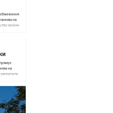
д обмеження
иланням на
цтво країни.
ки
спрямує
нням на
є заплатити