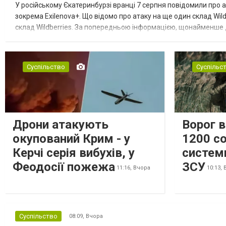
У російському Єкатеринбурзі вранці 7 серпня повідомили про а
зокрема Exilenova+. Що відомо про атаку на ще один склад Wild
склад Wildberries. За попередньою інформацією, щонайменше
посилення російської армії. Росіяни втікають зі складу після а...
Суспільство
Суспільс
Дрони атакують
Ворог 
окупований Крим - у
1200 со
Керчі серія вибухів, у
систем
Феодосії пожежа
ЗСУ
11:16,
Вчора
10:13,
Суспільство
08:09,
Вчора