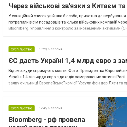
Через військові зв'язки з Китаєм т
У санкційний список увійшла й особа, причетна до вербування 
потрапили вісім посадовців та кілька військових компаній чер
Bloomberg. Управління з контролю за іноземними активами (OF
Зокрема, під обмеження потрапили військовий аташе Ку...
Суспільство
15:28,
5 серпня
ЄС дасть Україні 1,4 млрд євро з з
Відомо, куди спрямують кошти. Фото: Президентка Європейсько
Україні 1,4 мільярда євро з доходів заморожених активів Росі
заяву очільниці Європейської комісії Урсули фон дер Ляєн та п
за руйнування Урсула фон дер Ляєн заявила, що ЄС надасть У..
Суспільство
12:45,
5 серпня
Bloomberg - рф провела