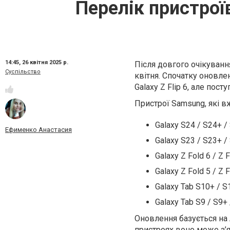
Перелік пристрої
14:45,
26 квітня 2025 р.
Після довгого очікуванн
Суспільство
квітня. Спочатку оновле
Galaxy Z Flip 6, але пос
Пристрої Samsung, які в
Galaxy S24 / S24+ / 
Ефименко Анастасия
Galaxy S23 / S23+ / 
Galaxy Z Fold 6 / Z F
Galaxy Z Fold 5 / Z F
Galaxy Tab S10+ / S1
Galaxy Tab S9 / S9+ 
Оновлення базується на 
пристроях воно може з’я