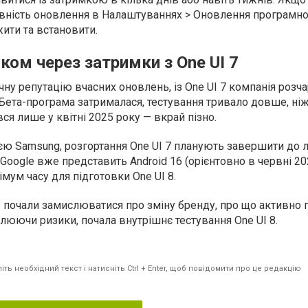
аявність оновлення в Налаштуваннях > Оновлення програмн
ити та встановити.
ком через затримки з One UI 7
ну репутацію вчасних оновлень, із One UI 7 компанія розч
. Бета-програма затрималася, тестування тривало довше, ніж
вся лише у квітні 2025 року — вкрай пізно.
єю Samsung, розгортання One UI 7 планують завершити до 
 Google вже представить Android 16 (орієнтовно в червні 20
ум часу для підготовки One UI 8.
е почали замислюватися про зміну бренду, про що активно 
млюючи ризики, почала внутрішнє тестування One UI 8.
ть необхідний текст і натисніть Ctrl + Enter, щоб повідомити про це редакцію