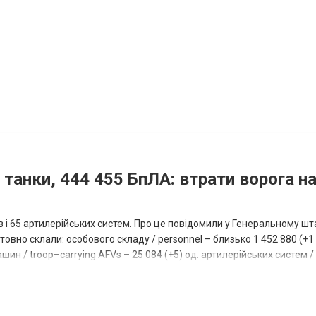
 танки, 444 455 БпЛА: втрати ворога на
ів і 65 артилерійських систем. Про це повідомили у Генеральному шт
овно склали: особового складу / personnel – близько 1 452 880 (+1 1
ин / troop–carrying AFVs – 25 084 (+5) од. артилерійських систем / a