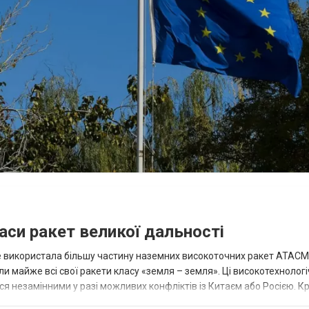
аси ракет великої дальності
вже використала більшу частину наземних високоточних ракет ATACMS
 майже всі свої ракети класу «земля – земля». Ці високотехнологі
незамінними у разі можливих конфліктів із Китаєм або Росією. Крі