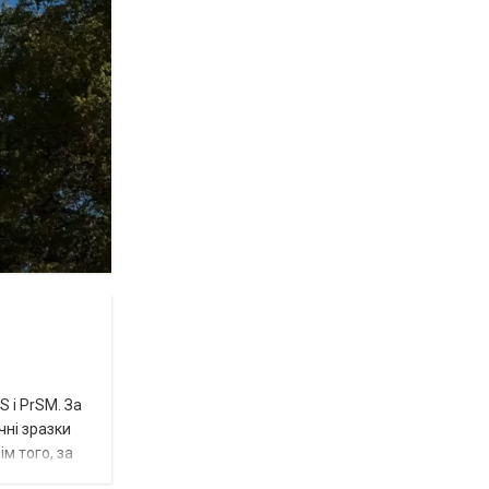
 і PrSM. За
чні зразки
м того, за