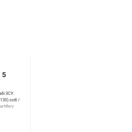
Відбулась
остання
Новости
в
СПЕЦТЕМА
ОТГ
 5
нинішньому
році
абі ЗСУ.
сесія
30) осіб /
rtillery
Токмацької
міськради