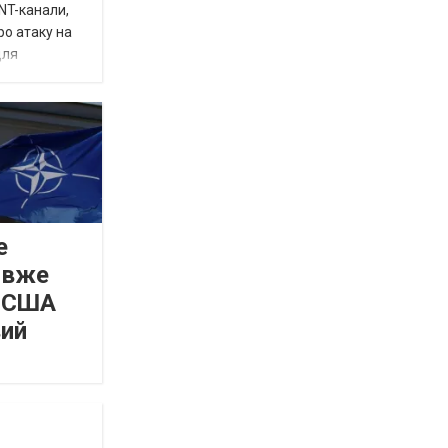
INT-канали,
ро атаку на
для
е
 вже
а США
вий