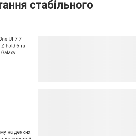
тання стабільного
ne UI 7 7
Z Fold 6 та
Galaxy.
ому на деяких
 ваш пристрій