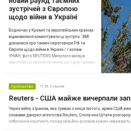
новий раунд таємних
зустрічей з Європою
щодо війни в Україні
Водночас у Кремлі та європейських країнах
відмовилися коментувати ці зустрічі. ЗМІ
дізналися про таємні переговори РФ та
Європи щодо війни в Україні / / колаж
УНІАН, фото REUTERS Минулого місяця
європейські країни провели ще одну таємну
зустріч з представниками РФ щодо
завершення війни в Україні. Про це
повідомляє Bloomberg. За даними видання,
Суспільство
11:29,
5 серпня
зі сторони Європи до цих переговорів
долучилися колишні високопосадовці
Reuters - США майже вичерпали зап
Великої Британії, Франції, Німеччини та Р...
Через війну з Іраном, яка триває з кінця лютого, армія США 
словами джерел агентства Reuters, Сполучені Штати розгорнули
озброєння коштують понад мільйон доларів кожен і вважаються 
даними іншого джерела, США також запустили майже полов...