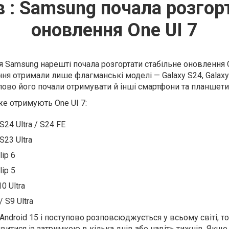
в : Samsung почала розгор
оновлення One UI 7
я Samsung нарешті почала розгортати стабільне оновлення O
ння отримали лише флагманські моделі — Galaxy S24, Galaxy 
тупово його почали отримувати й інші смартфони та планшети 
же отримують One UI 7:
S24 Ultra / S24 FE
S23 Ultra
lip 6
lip 5
0 Ultra
/ S9 Ultra
Android 15 і поступово розповсюджується у всьому світі, т
витися із затримкою в кілька днів або навіть тижнів. Якщо