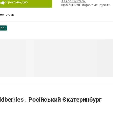
Авторизуйтесь
,
Я рекомендую
щоб оцінити і порекомендувати
омендував
App
dberries . Російський Єкатеринбург