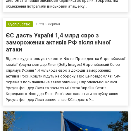
дипломатів і вище військове керівництво країни. Зокрема, під
обмеження потрапили військовий аташе Ку...
Суспільство
15:28,
5 серпня
ЄС дасть Україні 1,4 млрд євро з
заморожених активів РФ після нічної
атаки
Відомо, куди спрямують кошти. Фото: Президентка Європейської
комісії Урсула фон дер Ляєн (Getty Images) Європейський Союз
спрямує Україні 1,4 мільярда євро з доходів заморожених
активів Росії. Кошти підуть на оборону. Про це повідомляє РБК-
Україна з посиланням на заяву очільниці Європейської комісії
Урсули фон дер Ляєн та прем'єр-міністра України Сергія
Корецького. Фон дер Ляєн: Росія має заплатити за руйнування
Урсула фон дер Ляєн заявила, що ЄС надасть У...