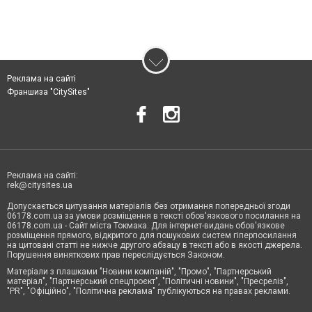
Реклама на сайті
Франшиза "CitySites"
Реклама на сайті:
rek@citysites.ua
Допускається цитування матеріалів без отримання попередньої згоди
06178.com.ua за умови розміщення в тексті обов'язкового посилання на
06178.com.ua - Сайт міста Токмака. Для інтернет-видань обов'язкове
розміщення прямого, відкритого для пошукових систем гіперпосилання
на цитовані статті не нижче другого абзацу в тексті або в якості джерела.
Порушення виняткових прав переслідується Законом.
Матеріали з плашками "Новини компаній", "Промо", "Партнерський
матеріал", "Партнерський спецпроєкт", "Політичні новини", "Пресреліз",
"PR", "Офіційно", "Політична реклама" публікуються на правах реклами.