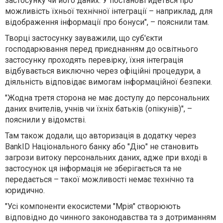
застосунку чи його даних. У постанові йдеться про
можливість їхньої технічної інтеграції – наприклад, для
відображення інформації про бонуси"
, – пояснили там.
Творці застосунку зауважили, що суб'єкти
господарювання перед приєднанням до освітнього
застосунку проходять перевірку, їхня інтеграція
відбувається виключно через офіційні процедури, а
діяльність відповідає вимогам інформаційної безпеки.
"Жодна третя сторона не має доступу до персональних
даних вчителів, учнів чи їхніх батьків (опікунів)"
, –
пояснили у відомстві.
Там також додали, що авторизація в додатку через
BankID Національного банку або "Дію" не становить
загрози витоку персональних даних, адже при вході в
застосунок ця інформація не зберігається та не
передається – такої можливості немає технічно та
юридично.
"Усі компоненти екосистеми "Мрія" створюють
відповідно до чинного законодавства та з дотриманням