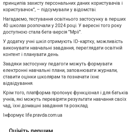
принципів захисту персональних даних користувачів і
користувачок"
, – підсумували у відомстві.
Нагадаємо, тестування освітнього застосунку в перших
40 школах
розпочали
у 2024 році. У вересні того року
доступною
стала
бета-версія "Мрії".
У додатку учні шкіл отримують ID-картку, можливість
виконувати навчальні завдання, переглядати освітній
контент і планувати день.
Завдяки застосунку педагоги можуть формувати
електронні навчальні плани, заповнювати журнали,
ставити оцінки школярам та позначати їхнє
відвідування.
Крім того, платформа пропонує функціонал і для батьків
учнів, які можуть перевіряти результати навчання своїх
чад, їхні домашні завдання та розклад.
Інформує life.pravda.com.ua
Оцініть першим