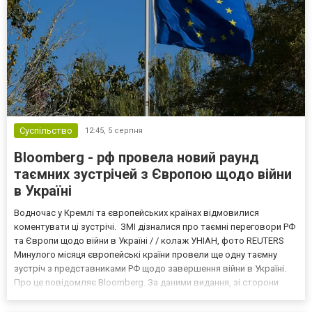
Суспільство
12:45,
5 серпня
Bloomberg - рф провела новий раунд
таємних зустрічей з Європою щодо війни
в Україні
Водночас у Кремлі та європейських країнах відмовилися
коментувати ці зустрічі. ЗМІ дізналися про таємні переговори РФ
та Європи щодо війни в Україні / / колаж УНІАН, фото REUTERS
Минулого місяця європейські країни провели ще одну таємну
зустріч з представниками РФ щодо завершення війни в Україні.
Про це повідомляє Bloomberg. За даними видання, зі сторони
Європи до цих переговорів долучилися колишні
високопосадовці Великої Британії, Франції, Німеччини та Р...