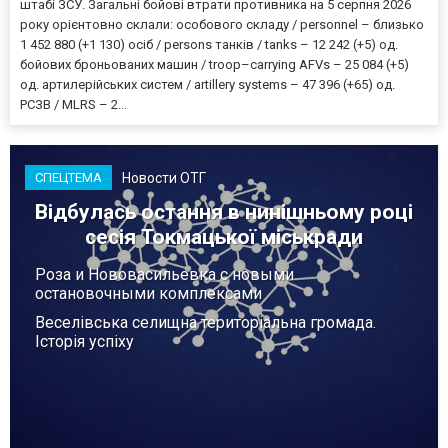
штабі ЗСУ. Загальні бойові втрати противника на 5 серпня 2026
року орієнтовно склали: особового складу / personnel – близько
1 452 880 (+1 130) осіб / persons танків / tanks – 12 242 (+5) од.
бойових броньованих машин / troop–carrying AFVs – 25 084 (+5)
од. артилерійських систем / artillery systems – 47 396 (+65) од.
РСЗВ / MLRS – 2...
Новости ОТГ
СПЕЦТЕМА
Відбулась остання в нинішньому році
сесія Токмацької міськради
Роза и Нововасильевка с новыми
остановочными комплексами
Веселівська селищна територіальна громада.
Історія успіху