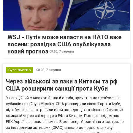
WSJ - Путін може напасти на НАТО вже
восени: розвідка США опублікувала
новий прогноз
09:52,
7 серпня
Суспільство
08:09,
7 серпня
Через військові зв'язки з Китаєм та рф
США розширили санкції проти Куби
У санкційний список увійшла й особа, причетна до вербування
кубинців на війну в Україну. США розширили санкції проти Куби,
під обмеження потрапили вісім посадовців та кілька військових
компаній через співпрацю з РФ та Китаєм. Про це повідомляє
РБК-Україна з посиланням на Bloomberg. Управління з контролю
за іноземними активами (OFAC) внесло до чорного списку