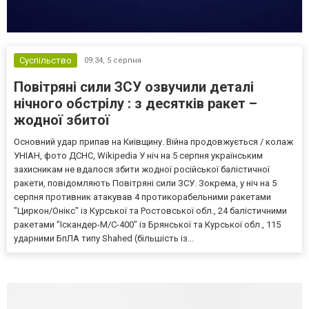
Суспільство
09:34,
5 серпня
Повітряні сили ЗСУ озвучили деталі
нічного обстрілу : з десятків ракет –
жодної збитої
Основний удар припав на Київщину. Війна продовжується / колаж
УНІАН, фото ДСНС, Wikipedia У ніч на 5 серпня українським
захисникам не вдалося збити жодної російської балістичної
ракети, повідомляють Повітряні сили ЗСУ. Зокрема, у ніч на 5
серпня противник атакував 4 протикорабельними ракетами
"Циркон/Онікс" із Курської та Ростовської обл., 24 балістичними
ракетами "Іскандер-М/С-400" із Брянської та Курської обл., 115
ударними БпЛА типу Shahed (більшість із...