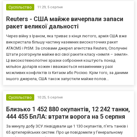
Суспільство
11:29,
5 серпня
Reuters - США майже вичерпали запаси
ракет великої дальності
Через війну з Іраном, яка триває з кінця лютого, армія США вже
використала більшу частину наземних високоточних ракет
ATACMS і PrSM. За словами джерел агентства Reuters, Сполучені
Штати розгорнули майже всі свої ракети класу «земля – земля».
Ці високотехнологічні зразки озброєння коштують понад
мільйон доларів кожен і вважаються незамінними у разі
можливих конфліктів із Китаєм або Росією. Крім того, за даними
іншого джерела, США також запустили майже полов...
Суспільство
10:25,
5 серпня
Близько 1 452 880 окупантів, 12 242 танки,
444 455 БпЛА: втрати ворога на 5 серпня
За минулу добу ЗСУ ліквідували ще 1 130 окупантів, пʼять танків і
65 артилерійських систем. Про це повідомили у Генеральному