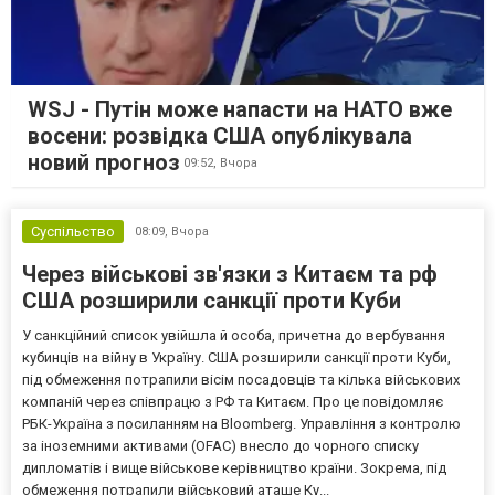
WSJ - Путін може напасти на НАТО вже
восени: розвідка США опублікувала
новий прогноз
09:52,
Вчора
Суспільство
08:09,
Вчора
Через військові зв'язки з Китаєм та рф
США розширили санкції проти Куби
У санкційний список увійшла й особа, причетна до вербування
кубинців на війну в Україну. США розширили санкції проти Куби,
під обмеження потрапили вісім посадовців та кілька військових
компаній через співпрацю з РФ та Китаєм. Про це повідомляє
РБК-Україна з посиланням на Bloomberg. Управління з контролю
за іноземними активами (OFAC) внесло до чорного списку
дипломатів і вище військове керівництво країни. Зокрема, під
обмеження потрапили військовий аташе Ку...