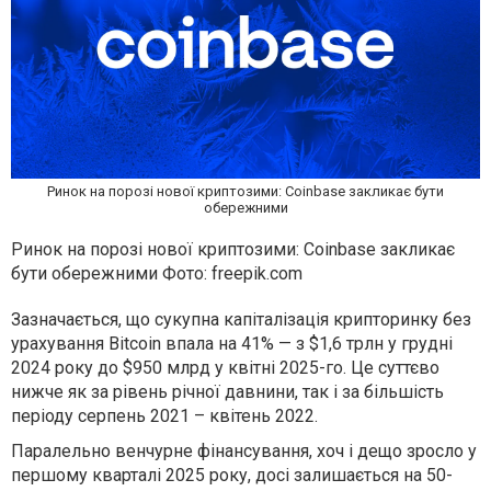
Ринок на порозі нової криптозими: Coinbase закликає бути
обережними
Ринок на порозі нової криптозими: Coinbase закликає
бути обережними Фото: freepik.com
Зазначається, що сукупна капіталізація крипторинку без
урахування Bitcoin впала на 41% — з $1,6 трлн у грудні
2024 року до $950 млрд у квітні 2025-го. Це суттєво
нижче як за рівень річної давнини, так і за більшість
періоду серпень 2021 – квітень 2022.
Паралельно венчурне фінансування, хоч і дещо зросло у
першому кварталі 2025 року, досі залишається на 50-