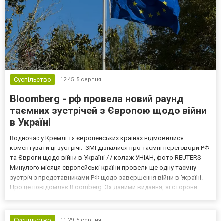
Суспільство
12:45,
5 серпня
Bloomberg - рф провела новий раунд
таємних зустрічей з Європою щодо війни
в Україні
Водночас у Кремлі та європейських країнах відмовилися
коментувати ці зустрічі. ЗМІ дізналися про таємні переговори РФ
та Європи щодо війни в Україні / / колаж УНІАН, фото REUTERS
Минулого місяця європейські країни провели ще одну таємну
зустріч з представниками РФ щодо завершення війни в Україні.
Про це повідомляє Bloomberg. За даними видання, зі сторони
Європи до цих переговорів долучилися колишні
високопосадовці Великої Британії, Франції, Німеччини та Р...
Суспільство
11:29,
5 серпня