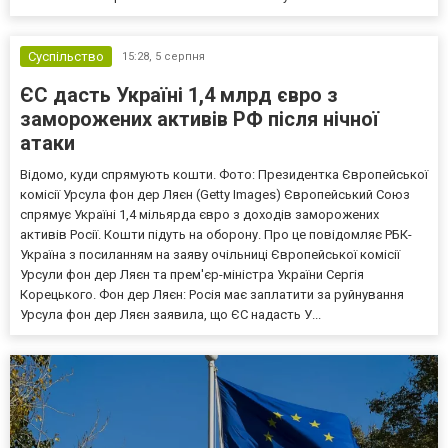
Суспільство
15:28,
5 серпня
ЄС дасть Україні 1,4 млрд євро з
заморожених активів РФ після нічної
атаки
Відомо, куди спрямують кошти. Фото: Президентка Європейської
комісії Урсула фон дер Ляєн (Getty Images) Європейський Союз
спрямує Україні 1,4 мільярда євро з доходів заморожених
активів Росії. Кошти підуть на оборону. Про це повідомляє РБК-
Україна з посиланням на заяву очільниці Європейської комісії
Урсули фон дер Ляєн та прем'єр-міністра України Сергія
Корецького. Фон дер Ляєн: Росія має заплатити за руйнування
Урсула фон дер Ляєн заявила, що ЄС надасть У...