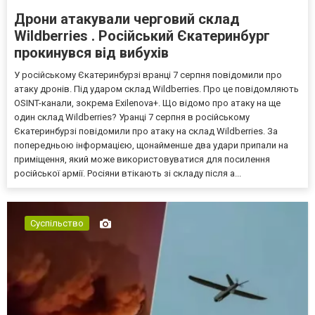
Дрони атакували черговий склад
Wildberries . Російський Єкатеринбург
прокинувся від вибухів
У російському Єкатеринбурзі вранці 7 серпня повідомили про
атаку дронів. Під ударом склад Wildberries. Про це повідомляють
OSINT-канали, зокрема Exilenova+. Що відомо про атаку на ще
один склад Wildberries? Уранці 7 серпня в російському
Єкатеринбурзі повідомили про атаку на склад Wildberries. За
попередньою інформацією, щонайменше два удари припали на
приміщення, який може використовуватися для посилення
російської армії. Росіяни втікають зі складу після а...
Суспільство