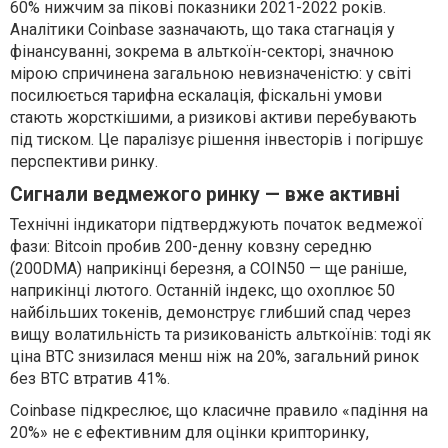
60% нижчим за пікові показники 2021-2022 років.
Аналітики Coinbase зазначають, що така стагнація у
фінансуванні, зокрема в альткоїн-секторі, значною
мірою спричинена загальною невизначеністю: у світі
посилюється тарифна ескалація, фіскальні умови
стають жорсткішими, а ризикові активи перебувають
під тиском. Це паралізує рішення інвесторів і погіршує
перспективи ринку.
Сигнали ведмежого ринку — вже активні
Технічні індикатори підтверджують початок ведмежої
фази: Bitcoin пробив 200-денну ковзну середню
(200DMA) наприкінці березня, а COIN50 — ще раніше,
наприкінці лютого. Останній індекс, що охоплює 50
найбільших токенів, демонструє глибший спад через
вищу волатильність та ризикованість альткоїнів: тоді як
ціна BTC знизилася менш ніж на 20%, загальний ринок
без BTC втратив 41%.
Coinbase підкреслює, що класичне правило «падіння на
20%» не є ефективним для оцінки крипторинку,