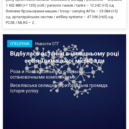
1 452 880 (+1 130) осіб / persons танків / tanks – 12 242 (+5) од.
бойових броньованих машин / troop–carrying AFVs – 25 084 (+5)
од. артилерійських систем / artillery systems – 47 396 (+65) од.
РСЗВ / MLRS – 2...
Новости ОТГ
СПЕЦТЕМА
Відбулась остання в нинішньому році
сесія Токмацької міськради
Роза и Нововасильевка с новыми
остановочными комплексами
Веселівська селищна територіальна громада.
Історія успіху