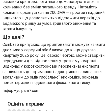
оскільки криптовалюти часто демонструють значні
коливання без зміни загального тренду. Натомість
компанія орієнтується на 200DMA — простий і надійний
індикатор, що дозволяє чітко відстежити перехід до
ведмежого ринку за умов тривалого зниження та
втрати імпульсу.
Що далі?
Coinbase припускає, що криптовалюти можуть «знайти
дно» вже у середині або ближче до кінця другого
кварталу 2025 року. Це, своєю чергою, може створити
передумови для відновлення у третьому кварталі.
Водночас у короткостроковій перспективі експерти
закликають до стриманості, адже ринок залишається
вразливим до змін глобальної економіки, зокрема
нових тарифів і подальшого фіскального тиску.
Інформує psm7.com
Оцініть першим