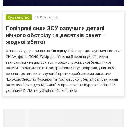
Суспільство
09:34,
5 серпня
Повітряні сили ЗСУ озвучили деталі
нічного обстрілу : з десятків ракет –
жодної збитої
Основний удар припав на Київщину. Війна продовжується / колаж
УНІАН, фото ДСНС, Wikipedia У ніч на 5 серпня українським
захисникам не вдалося збити жодної російської балістичної
ракети, повідомляють Повітряні сили ЗСУ. Зокрема, у ніч на 5
серпня противник атакував 4 протикорабельними ракетами
"Циркон/Онікс" із Курської та Ростовської обл., 24 балістичними
ракетами "Іскандер-М/С-400" із Брянської та Курської обл., 115
ударними БпЛА типу Shahed (більшість із...