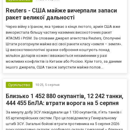
Reuters - США майже вичерпали запаси
ракет великої дальності
Через війну з Іраном, яка триває з кінця лютого, армія США вже
використала більшу частину наземних високоточних ракет
ATACMS і PrSM. За словами джерел агентства Reuters, Сполучені
Штати розгорнули майже всі свої ракети класу «земля – земля».
Ці високотехнологічні зразки озброєння коштують понад
мільйон доларів кожен і вважаються незамінними у разі
можливих конфліктів із Китаєм або Росією. Крім того, за даними
іншого джерела, США також запустили майже полов...
Суспільство
10:25,
5 серпня
Близько 1 452 880 окупантів, 12 242 танки,
444 455 БпЛА: втрати ворога на 5 серпня
За минулу добу ЗСУ ліквідували ще 1 130 окупантів, пʼять танків і
65 артилерійських систем. Про це повідомили у Генеральному
штабі ЗСУ. Загальні бойові втрати противника на 5 серпня 2026
року орієнтовно склали: особового складу / personnel – близько