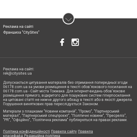
Реклама на сайті
Франшиза "CitySites"
Реклама на сайті:
rek@citysites.ua
Допускається цитування матеріалів без отримання попередньої згоди
06178.com.ua за умови розміщення в тексті обов'язкового посилання на
06178.com.ua - Сайт міста Токмака. Для інтернет-видань обов'язкове
розміщення прямого, відкритого для пошукових систем гіперпосилання
на цитовані статті не нижче другого абзацу в тексті або в якості джерела.
Порушення виняткових прав переслідується Законом.
Матеріали з плашками "Новини компаній", "Промо", "Партнерський
матеріал", "Партнерський спецпроєкт", "Політичні новини", "Пресреліз",
"PR", "Офіційно", "Політична реклама" публікуються на правах реклами.
Політика конфіденційності
Правила сайту
Правила
класифайд
Редакційна політика