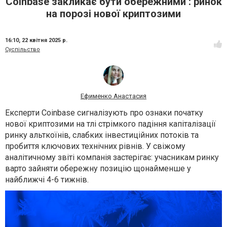
Coinbase закликає бути обережними : ринок
на порозі нової криптозими
16:10,
22 квітня 2025 р.
Суспільство
Ефименко Анастасия
Експерти Coinbase сигналізують про ознаки початку
нової криптозими на тлі стрімкого падіння капіталізації
ринку альткоїнів, слабких інвестиційних потоків та
пробиття ключових технічних рівнів. У свіжому
аналітичному
звіті
компанія застерігає: учасникам ринку
варто зайняти обережну позицію щонайменше у
найближчі 4-6 тижнів.