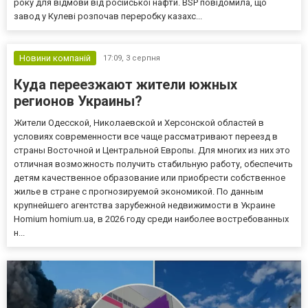
року для відмови від російської нафти. BSP повідомила, що
завод у Кулеві розпочав переробку казахс...
Новини компаній
17:09,
3 серпня
Куда переезжают жители южных
регионов Украины?
Жители Одесской, Николаевской и Херсонской областей в
условиях современности все чаще рассматривают переезд в
страны Восточной и Центральной Европы. Для многих из них это
отличная возможность получить стабильную работу, обеспечить
детям качественное образование или приобрести собственное
жилье в стране с прогнозируемой экономикой. По данным
крупнейшего агентства зарубежной недвижимости в Украине
Homium homium.ua, в 2026 году среди наиболее востребованных
н...