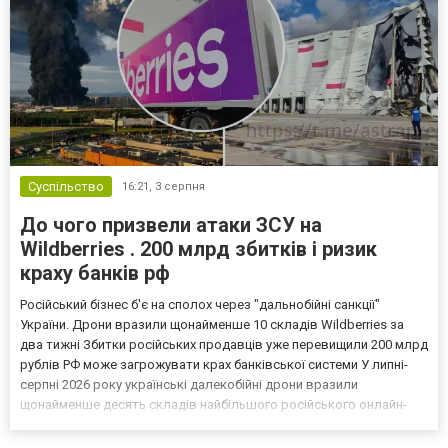
Суспільство
16:21,
3 серпня
До чого призвели атаки ЗСУ на
Wildberries . 200 млрд збитків і ризик
краху банків рф
Російський бізнес б'є на сполох через "дальнобійні санкції"
України. Дрони вразили щонайменше 10 складів Wildberries за
два тижні Збитки російських продавців уже перевищили 200 млрд
рублів РФ може загрожувати крах банківської системи У липні-
серпні 2026 року українські далекобійні дрони вразили
щонайменше десять складів найбільшого російського онлайн-
рітейлера Wildberries, спровокувавши масштабні пожежі. Поки
Кремль заперечує роль компанії в постачанні тов...