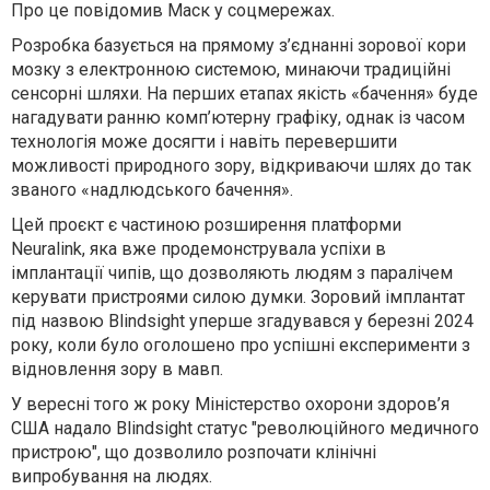
Про це повідомив Маск у соцмережах.
Розробка базується на прямому з’єднанні зорової кори
мозку з електронною системою, минаючи традиційні
сенсорні шляхи. На перших етапах якість «бачення» буде
нагадувати ранню комп’ютерну графіку, однак із часом
технологія може досягти і навіть перевершити
можливості природного зору, відкриваючи шлях до так
званого «надлюдського бачення».
Цей проєкт є частиною розширення платформи
Neuralink, яка вже продемонструвала успіхи в
імплантації чипів, що дозволяють людям з паралічем
керувати пристроями силою думки. Зоровий імплантат
під назвою Blindsight уперше згадувався у березні 2024
року, коли було оголошено про успішні експерименти з
відновлення зору в мавп.
У вересні того ж року Міністерство охорони здоров’я
США надало Blindsight статус "революційного медичного
пристрою", що дозволило розпочати клінічні
випробування на людях.