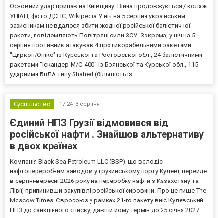
Основний удар припав на Київщину. Війна продовжується / колаж
УНІАН, фото ДСНС, Wikipedia У ніч на 5 серпня українським
захисникам не вдалося збити жодної російської балістичної
ракети, повідомляють Повітряні сили ЗСУ. Зокрема, у ніч на 5
серпня противник атакував 4 протикорабельними ракетами
"Циркон/Онікс" із Курської та Ростовської обл., 24 балістичними
ракетами "Іскандер-М/С-400" із Брянської та Курської обл., 115
ударними БпЛА типу Shahed (більшість із...
Суспільство
17:24,
3 серпня
Єдиний НПЗ Грузії відмовився від
російської нафти . Знайшов альтернативу
в двох країнах
Компанія Black Sea Petroleum LLC (BSP), що володіє
нафтопереробним заводом у грузинському порту Кулеві, перейде
в серпні-вересні 2026 року на переробку нафти з Казахстану та
Лівії, припинивши закупівлі російської сировини. Про це пише The
Moscow Times. Євросоюз у рамках 21-го пакету вніс Кулевський
НПЗ до санкційного списку, давши йому термін до 25 січня 2027