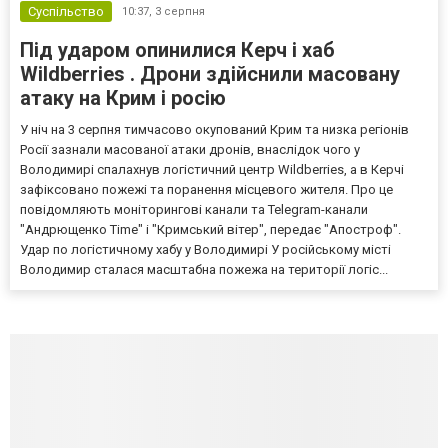
Суспільство
10:37,
3 серпня
Під ударом опинилися Керч і хаб
Wildberries . Дрони здійснили масовану
атаку на Крим і росію
У ніч на 3 серпня тимчасово окупований Крим та низка регіонів
Росії зазнали масованої атаки дронів, внаслідок чого у
Володимирі спалахнув логістичний центр Wildberries, а в Керчі
зафіксовано пожежі та поранення місцевого жителя. Про це
повідомляють моніторингові канали та Telegram-канали
"Андрющенко Time" і "Кримський вітер", передає "Апостроф".
Удар по логістичному хабу у Володимирі У російському місті
Володимир сталася масштабна пожежа на території логіс...