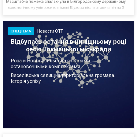
Масштабна пожежа спалахнула в Білгородському державному
технологічному університеті імені Шухова після атаки в ніч на 3
серпня - у цьому закладі розробляли та тестували безпілотники.
Як пише російський Telegram-канал Astra, наслі...
Новости ОТГ
СПЕЦТЕМА
Відбулась остання в нинішньому році
сесія Токмацької міськради
Роза и Нововасильевка с новыми
остановочными комплексами
Веселівська селищна територіальна громада.
Історія успіху