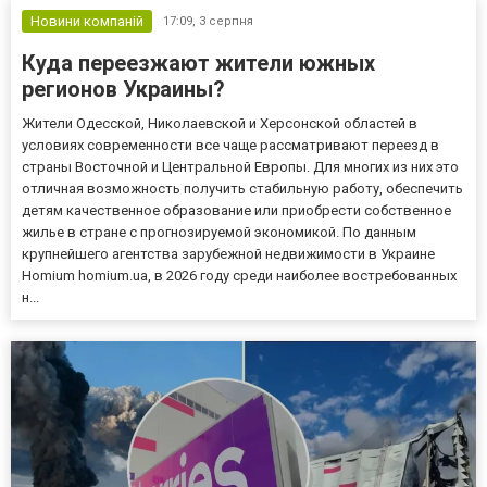
Новини компаній
17:09,
3 серпня
Куда переезжают жители южных
регионов Украины?
Жители Одесской, Николаевской и Херсонской областей в
условиях современности все чаще рассматривают переезд в
страны Восточной и Центральной Европы. Для многих из них это
отличная возможность получить стабильную работу, обеспечить
детям качественное образование или приобрести собственное
жилье в стране с прогнозируемой экономикой. По данным
крупнейшего агентства зарубежной недвижимости в Украине
Homium homium.ua, в 2026 году среди наиболее востребованных
н...