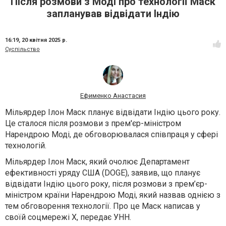
Після розмови з Моді про технології Маск
запланував відвідати Індію
16:19,
20 квітня 2025 р.
Суспільство
Ефименко Анастасия
Мільярдер Ілон Маск планує відвідати Індію цього року.
Це сталося після розмови з прем'єр-міністром
Нарендрою Моді, де обговорювалася співпраця у сфері
технологій.
Мільярдер Ілон Маск, який очолює Департамент
ефективності уряду США (DOGE), заявив, що планує
відвідати Індію цього року, після розмови з прем’єр-
міністром країни Нарендрою Моді, який назвав однією з
тем обговорення технології. Про це Маск написав у
своїй соцмережі Х, передає
УНН
.