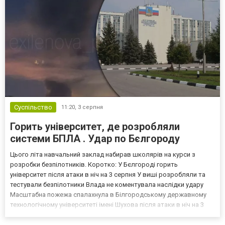
Суспільство
11:20,
3 серпня
Горить університет, де розробляли
системи БПЛА . Удар по Бєлгороду
Цього літа навчальний заклад набирав школярів на курси з
розробки безпілотників. Коротко: У Бєлгороді горить
університет після атаки в ніч на 3 серпня У виші розробляли та
тестували безпілотники Влада не коментувала наслідки удару
Масштабна пожежа спалахнула в Білгородському державному
технологічному університеті імені Шухова після атаки в ніч на 3
серпня - у цьому закладі розробляли та тестували безпілотники.
Як пише російський Telegram-канал Astra, наслі...