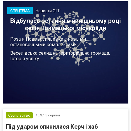
Новости ОТГ
СПЕЦТЕМА
Відбулась остання в нинішньому році
сесія Токмацької міськради
Роза и Нововасильевка с новыми
остановочными комплексами
Веселівська селищна територіальна громада.
Історія успіху
Суспільство
10:37,
3 серпня
Під ударом опинилися Керч і хаб