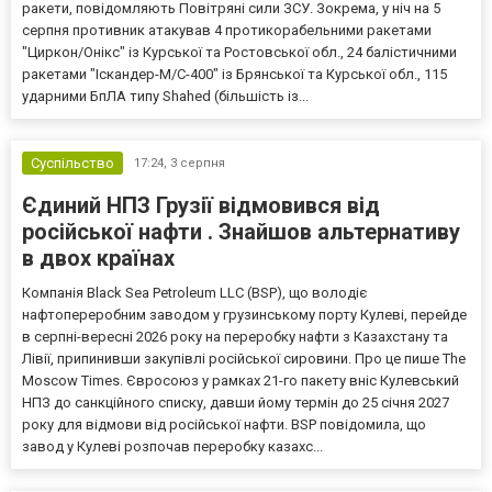
ракети, повідомляють Повітряні сили ЗСУ. Зокрема, у ніч на 5
серпня противник атакував 4 протикорабельними ракетами
"Циркон/Онікс" із Курської та Ростовської обл., 24 балістичними
ракетами "Іскандер-М/С-400" із Брянської та Курської обл., 115
ударними БпЛА типу Shahed (більшість із...
Суспільство
17:24,
3 серпня
Єдиний НПЗ Грузії відмовився від
російської нафти . Знайшов альтернативу
в двох країнах
Компанія Black Sea Petroleum LLC (BSP), що володіє
нафтопереробним заводом у грузинському порту Кулеві, перейде
в серпні-вересні 2026 року на переробку нафти з Казахстану та
Лівії, припинивши закупівлі російської сировини. Про це пише The
Moscow Times. Євросоюз у рамках 21-го пакету вніс Кулевський
НПЗ до санкційного списку, давши йому термін до 25 січня 2027
року для відмови від російської нафти. BSP повідомила, що
завод у Кулеві розпочав переробку казахс...