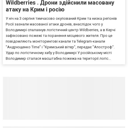
Wildberries . Дрони здійснили масовану
атаку на Крим і росію
У ніч на 3 серпня тимчасово окупований Крим та низка регіонів
Росії зазнали масованої атаки дронів, внаслідок чого у
Володимирі спалахнув логістичний центр Wildberries, а в Керчі
зафіксовано пожежі та поранення місцевого жителя. Про це
повідомляють моніторингові канали та Telegram-канали
"Андрющенко Time" і "Кримський вітер", передає "Апостроф".
Удар по логістичному хабу у Володимирі У російському місті
Володимир сталася масштабна пожежа на території логіс...