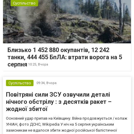
Суспільство
Близько 1 452 880 окупантів, 12 242
танки, 444 455 БпЛА: втрати ворога на 5
серпня
10:25,
Вчора
Суспільство
09:34,
Вчора
Повітряні сили ЗСУ озвучили деталі
нічного обстрілу : з десятків ракет –
жодної збитої
Основний удар припав на Київщину. Війна продовжується / колаж
УНІАН, фото ДСНС, Wikipedia У ніч на 5 серпня українським
захисникам не вдалося збити жодної російської балістичної