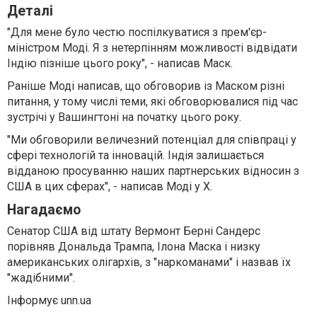
Деталі
"Для мене було честю поспілкуватися з прем'єр-
міністром Моді. Я з нетерпінням можливості відвідати
Індію пізніше цього року", - написав Маск.
Раніше Моді написав, що обговорив із Маском різні
питання, у тому числі теми, які обговорювалися під час
зустрічі у Вашингтоні на початку цього року.
"Ми обговорили величезний потенціал для співпраці у
сфері технологій та інновацій. Індія залишається
відданою просуванню наших партнерських відносин з
США в цих сферах", - написав Моді у X.
Нагадаємо
Сенатор США від штату Вермонт Берні Сандерс
порівняв Дональда Трампа, Ілона Маска і низку
американських олігархів, з "наркоманами" і назвав їх
"жадібними".
Інформує unn.ua