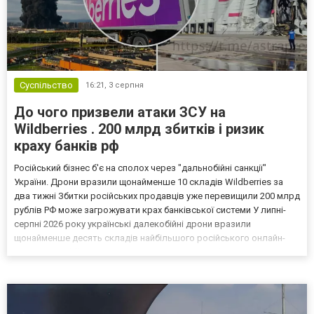
Суспільство
16:21,
3 серпня
До чого призвели атаки ЗСУ на
Wildberries . 200 млрд збитків і ризик
краху банків рф
Російський бізнес б'є на сполох через "дальнобійні санкції"
України. Дрони вразили щонайменше 10 складів Wildberries за
два тижні Збитки російських продавців уже перевищили 200 млрд
рублів РФ може загрожувати крах банківської системи У липні-
серпні 2026 року українські далекобійні дрони вразили
щонайменше десять складів найбільшого російського онлайн-
рітейлера Wildberries, спровокувавши масштабні пожежі. Поки
Кремль заперечує роль компанії в постачанні тов...