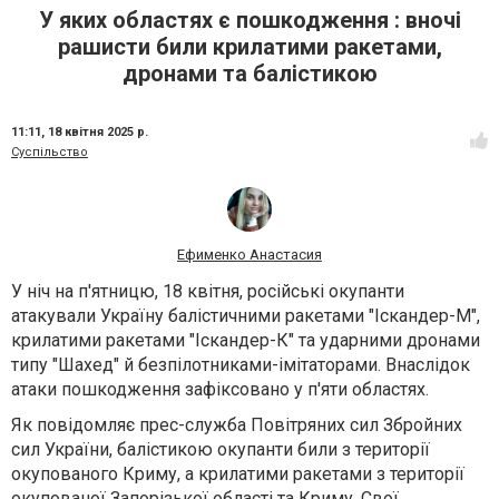
У яких областях є пошкодження : вночі
рашисти били крилатими ракетами,
дронами та балістикою
11:11,
18 квітня 2025 р.
Суспільство
Ефименко Анастасия
У ніч на п'ятницю, 18 квітня, російські окупанти
атакували Україну балістичними ракетами "Іскандер-М",
крилатими ракетами "Іскандер-К" та ударними дронами
типу "Шахед" й безпілотниками-імітаторами. Внаслідок
атаки пошкодження зафіксовано у п'яти областях.
Як повідомляє прес-служба Повітряних сил Збройних
сил України, балістикою окупанти били з території
окупованого Криму, а крилатими ракетами з території
окупованої Запорізької області та Криму. Свої