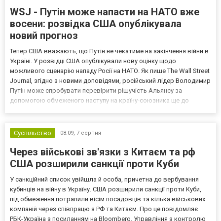
WSJ - Путін може напасти на НАТО вже
восени: розвідка США опублікувала
новий прогноз
Тепер США вважають, що Путін не чекатиме на закінчення війни в
Україні. У розвідці США опублікували нову оцінку щодо
можливого сценарію нападу Росії на НАТО. Як пише The Wall Street
Journal, згідно з новими доповідями, російський лідер Володимир
Путін може спробувати перевірити рішучість Альянсу за
допомогою обмеженого наступу на країну-союзника ще до
закінчення війни в Україні. Ці нові оцінки з’явилися на тлі нестачі
деяких критично важливих боєприпасів,...
Суспільство
08:09,
7 серпня
Через військові зв'язки з Китаєм та рф
США розширили санкції проти Куби
У санкційний список увійшла й особа, причетна до вербування
кубинців на війну в Україну. США розширили санкції проти Куби,
під обмеження потрапили вісім посадовців та кілька військових
компаній через співпрацю з РФ та Китаєм. Про це повідомляє
РБК-Україна з посиланням на Bloomberg. Управління з контролю