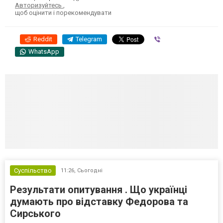
Авторизуйтесь
,
щоб оцінити і порекомендувати
Reddit
Telegram
Viber
WhatsApp
Суспільство
11:26,
Сьогодні
Результати опитування . Що українці
думають про відставку Федорова та
Сирського