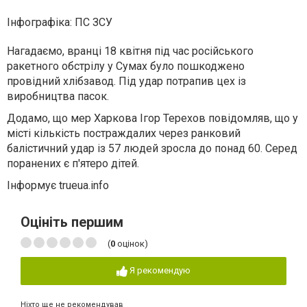
Інфографіка: ПС ЗСУ
Нагадаємо, вранці 18 квітня під час російського
ракетного обстрілу у Сумах було пошкоджено
провідний хлібзавод. Під удар потрапив цех із
виробництва пасок.
Додамо, що мер Харкова Ігор Терехов повідомляв, що у
місті кількість постраждалих через ранковий
балістичний удар із 57 людей зросла до понад 60. Серед
поранених є п'ятеро дітей.
Інформує trueua.info
Оцініть першим
(
0
оцінок)
Я рекомендую
Ніхто ще не рекомендував