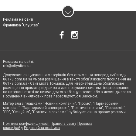
Реклама на сайті
Франшиза "CitySites"
Реклама на сайті:
rek@citysites.ua
Допускається цитування матеріалів без отримання попередньої згоди
06178.com.ua за умови розміщення в тексті обов'язкового посилання на
06178.com.ua - Сайт міста Токмака. Для інтернет-видань обов'язкове
розміщення прямого, відкритого для пошукових систем гіперпосилання
на цитовані статті не нижче другого абзацу в тексті або в якості джерела.
Порушення виняткових прав переслідується Законом.
Матеріали з плашками "Новини компаній", "Промо", "Партнерський
матеріал", "Партнерський спецпроєкт", "Політичні новини", "Пресреліз",
"PR", "Офіційно", "Політична реклама" публікуються на правах реклами.
Політика конфіденційності
Правила сайту
Правила
класифайд
Редакційна політика