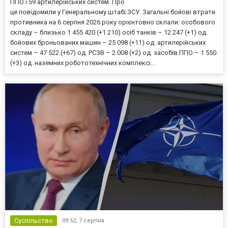
ППО і 59 артилерійських систем. Про
це повідомили у Генеральному штабі ЗСУ. Загальні бойові втрати
противника на 6 серпня 2026 року орієнтовно склали: особового
складу – близько 1 455 420 (+1 210) осіб танків – 12 247 (+1) од.
бойових броньованих машин – 25 098 (+11) од. артилерійських
систем – 47 522 (+67) од. РСЗВ – 2 008 (+2) од. засобів ППО – 1 550
(+3) од. наземних робототехнічних комплексі...
Суспільство
09:52,
7 серпня