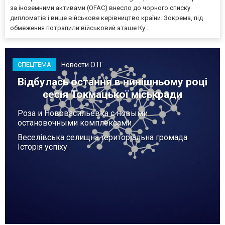
за іноземними активами (OFAC) внесло до чорного списку
дипломатів і вище військове керівництво країни. Зокрема, під
обмеження потрапили військовий аташе Ку...
Новости ОТГ
СПЕЦТЕМА
Відбулась остання в нинішньому році
сесія Токмацької міськради
Роза и Нововасильевка с новыми
остановочными комплексами
Веселівська селищна територіальна громада.
Історія успіху