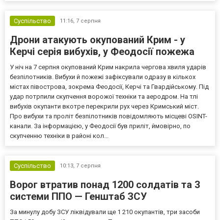
Суспільство
11:16,
7 серпня
Дрони атакують окупований Крим - у
Керчі серія вибухів, у Феодосії пожежа
У ніч на 7 серпня окупований Крим накрила чергова хвиля ударів
безпілотників. Вибухи й пожежі зафіксували одразу в кількох
містах півострова, зокрема Феодосії, Керчі та Гвардійському. Під
удар потрпили скупчення ворожої техніки та аеродром. На тлі
вибухів окупанти вкотре перекрили рух через Кримський міст.
Про вибухи та проліт безпілотників повідомляють місцеві OSINT-
канали. За інформацією, у Феодосії був приліт, ймовірно, по
скупченню техніки в районі кол...
Суспільство
10:13,
7 серпня
Ворог втратив понад 1200 солдатів та 3
системи ППО — Генштаб ЗСУ
За минулу добу ЗСУ ліквідували ще 1 210 окупантів, три засоби