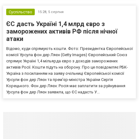
Суспільство
15:28,
5 серпня
ЄС дасть Україні 1,4 млрд євро з
заморожених активів РФ після нічної
атаки
Відомо, куди спрямують кошти. Фото: Президентка Європейської
комісії Урсула фон дер Ляєн (Getty Images) Європейський Союз
спрямує Україні 1,4 мільярда євро з доходів заморожених
активів Росії. Кошти підуть на оборону. Про це повідомляє РБК-
Україна з посиланням на заяву очільниці Європейської комісії
Урсули фон дер Ляєн та прем'єр-міністра України Сергія
Корецького. Фон дер Ляєн: Росія має заплатити за руйнування
Урсула фон дер Ляєн заявила, що ЄС надасть У...