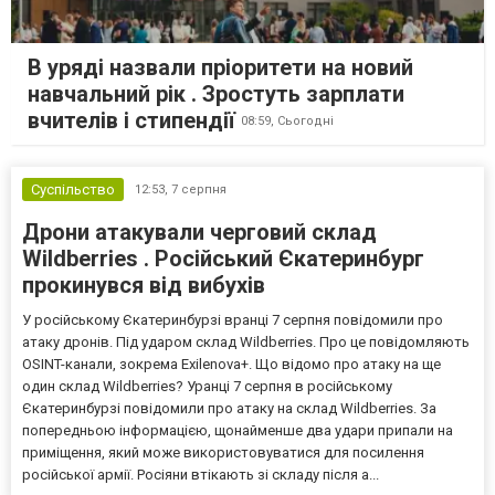
В уряді назвали пріоритети на новий
навчальний рік . Зростуть зарплати
вчителів і стипендії
08:59,
Сьогодні
Суспільство
12:53,
7 серпня
Дрони атакували черговий склад
Wildberries . Російський Єкатеринбург
прокинувся від вибухів
У російському Єкатеринбурзі вранці 7 серпня повідомили про
атаку дронів. Під ударом склад Wildberries. Про це повідомляють
OSINT-канали, зокрема Exilenova+. Що відомо про атаку на ще
один склад Wildberries? Уранці 7 серпня в російському
Єкатеринбурзі повідомили про атаку на склад Wildberries. За
попередньою інформацією, щонайменше два удари припали на
приміщення, який може використовуватися для посилення
російської армії. Росіяни втікають зі складу після а...