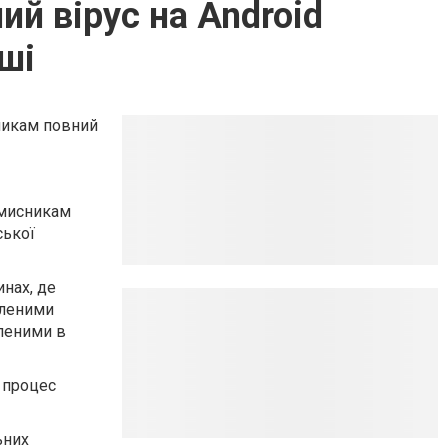
ий вірус на Android
ші
никам повний
вмисникам
ської
нах, де
бленими
леними в
 процес
ьних