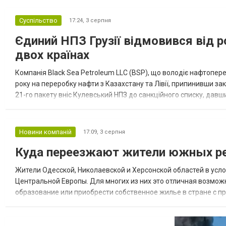
Суспільство
17:24,
3 серпня
Єдиний НПЗ Грузії відмовився від р
двох країнах
Компанія Black Sea Petroleum LLC (BSP), що володіє нафтопер
року на переробку нафти з Казахстану та Лівії, припинивши за
21-го пакету вніс Кулевський НПЗ до санкційного списку, давши
повідомила, що завод у Кулеві розпочав переробку казахс...
Новини компаній
17:09,
3 серпня
Куда переезжают жители южных ре
Жители Одесской, Николаевской и Херсонской областей в усл
Центральной Европы. Для многих из них это отличная возмож
образование или приобрести собственное жилье в стране с 
недвижимости в Украине Homium homium.ua, в 2026 году среди