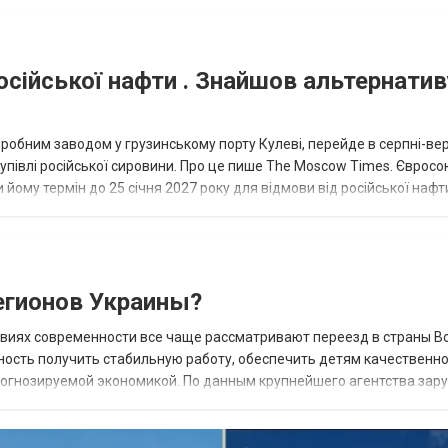
осійської нафти . Знайшов альтернатив
еробним заводом у грузинському порту Кулеві, перейде в серпні-ве
купівлі російської сировини. Про це пише The Moscow Times. Євросо
 йому термін до 25 січня 2027 року для відмови від російської нафт
гионов Украины?
овиях современности все чаще рассматривают переезд в страны В
ность получить стабильную работу, обеспечить детям качественн
прогнозируемой экономикой. По данным крупнейшего агентства зар
 наиболее востребованных н...