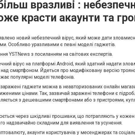
ільш вразливі : небезпечн
оже красти акаунти та гро
иявлено новий небезпечний вірус, який може дати зловмис
ми. Особливо уразливими є певні моделі гаджетів.
ння YSTNews з посиланням на світових експертів.
чний вірус на платформі Android, який здатний надати зло
над смартфоном. Йдеться про модифіковану версію троян
ажає популярні моделі телефонів.
і заражені гаджети можна в неавторизованих онлайн магази
ниженими цінами. Так, зазвичай заражені телефони є підро
пляється з дешевшими смартфонами або з пристроями, куп
юється через шкідливі прошивки, що потрапляють у кожен
ого надзвичайно складним для виявлення та усунення.
иптовалюту, акаунти користувачів у месенджерах та соціал