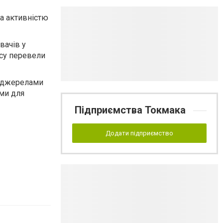
за активністю
вачів у
усу перевели
и джерелами
ами для
Підприємства Токмака
Додати підприємство