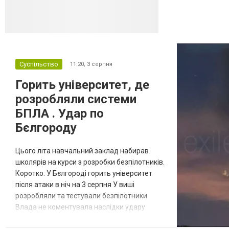
постачанні тов...
Суспільство
11:20,
3 серпня
Горить університет, де
розробляли системи
БПЛА . Удар по
Бєлгороду
Цього літа навчальний заклад набирав
школярів на курси з розробки безпілотників.
Коротко: У Бєлгороді горить університет
після атаки в ніч на 3 серпня У виші
розробляли та тестували безпілотники
Влада не коментувала наслідки удару
Відбулась
Масштабна пожежа спалахнула в