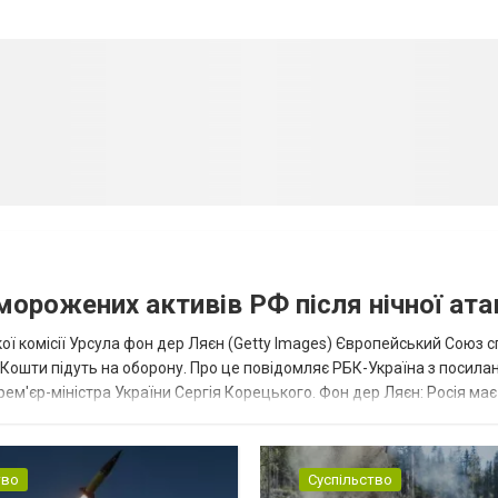
аморожених активів РФ після нічної ата
ї комісії Урсула фон дер Ляєн (Getty Images) Європейський Союз 
ї. Кошти підуть на оборону. Про це повідомляє РБК-Україна з посила
рем'єр-міністра України Сергія Корецького. Фон дер Ляєн: Росія ма
.
тво
Суспільство