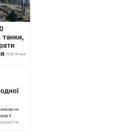
0
 танки,
рати
ня
10:25,
Вчора
жодної
исникам не
ував 4
нської та