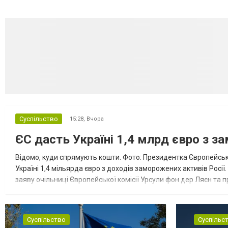
Суспільство
15:28,
Вчора
ЄС дасть Україні 1,4 млрд євро з з
Відомо, куди спрямують кошти. Фото: Президентка Європейсько
Україні 1,4 мільярда євро з доходів заморожених активів Росі
заяву очільниці Європейської комісії Урсули фон дер Ляєн та п
за руйнування Урсула фон дер Ляєн заявила, що ЄС надасть У..
Суспільство
Суспільс