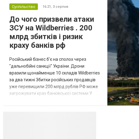
Суспільство
16:21,
3 серпня
До чого призвели атаки
ЗСУ на Wildberries . 200
млрд збитків і ризик
краху банків рф
Російський бізнес б'є на сполох через
"дальнобійні санкції" України. Дрони
вразили щонайменше 10 складів Wildberries
за два тижні Збитки російських продавців
уже перевищили 200 млрд рублів РФ може
загрожувати крах банківської системи У
липні-серпні 2026 року українські
далекобійні дрони вразили щонайменше
десять складів найбільшого російського
онлайн-рітейлера Wildberries,
спровокувавши масштабні пожежі. Поки
Кремль заперечує роль компанії в