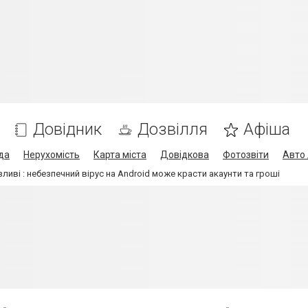
Довідник
Дозвілля
Афіша
да
Нерухомість
Карта міста
Довідкова
Фотозвіти
Авто 
ливі : небезпечний вірус на Android може красти акаунти та гроші