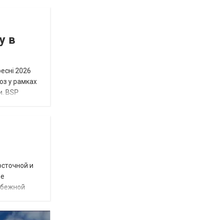
у в
ресні 2026
юз у рамках
и. BSP
осточной и
ое
убежной