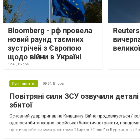
Bloomberg - рф провела
Reuter
новий раунд таємних
вичерп
зустрічей з Європою
великої
щодо війни в Україні
12:45,
Вчора
Суспільство
09:34,
Вчора
Повітряні сили ЗСУ озвучили деталі 
збитої
Основний удар припав на Київщину. Війна продовжується / кол
вдалося збити жодної російської балістичної ракети, повідомля
протикорабельними ракетами "Циркон/Онікс" із Курської та Рос
Курської обл., 115 ударними БпЛА типу Shahed (більшість із...