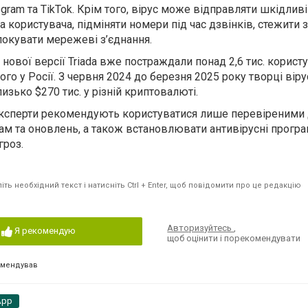
gram та TikTok. Крім того, вірус може відправляти шкідливі
 користувача, підміняти номери під час дзвінків, стежити 
локувати мережеві з’єднання.
 нової версії Triada вже постраждали понад 2,6 тис. користу
ого у Росії. З червня 2024 до березня 2025 року творці вір
изько $270 тис. у різній криптовалюті.
експерти рекомендують користуватися лише перевіреним
ам та оновлень, а також встановлювати антивірусні прогр
гроз.
ть необхідний текст і натисніть Ctrl + Enter, щоб повідомити про це редакцію
Авторизуйтесь
,
Я рекомендую
щоб оцінити і порекомендувати
омендував
App