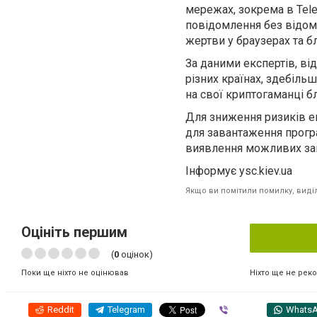
мережах, зокрема в Tele
повідомлення без відома
жертви у браузерах та б
За даними експертів, від
різних країнах, здебільш
на свої криптогаманці бл
Для зниження ризиків 
для завантаження прогр
виявлення можливих за
Інформує ysc.kiev.ua
Якщо ви помітили помилку, виділі
Оцініть першим
(
0
оцінок)
Ніхто ще не рек
Поки ще ніхто не оцінював
Reddit
Telegram
Viber
Whats