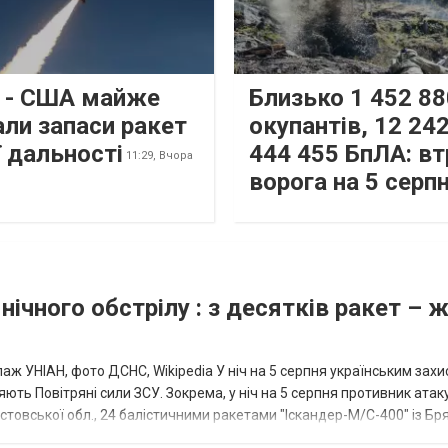
s - США майже
Близько 1 452 88
али запаси ракет
окупантів, 12 242
 дальності
444 455 БпЛА: вт
11:29,
Вчора
ворога на 5 серп
нічного обстрілу : з десятків ракет – 
аж УНІАН, фото ДСНС, Wikipedia У ніч на 5 серпня українським зах
ють Повітряні сили ЗСУ. Зокрема, у ніч на 5 серпня противник атак
товської обл., 24 балістичними ракетами "Іскандер-М/С-400" із Бря