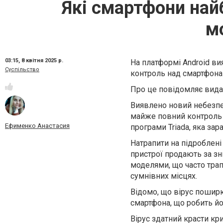
Які смартфони найб
м
03:15,
8 квітня 2025 р.
На платформі Android в
Суспільство
контроль над смартфона
Про це повідомляє вида
Виявлено новий небезпе
майже повний контроль 
Ефименко Анастасия
програми Triada, яка зар
Натрапити на підроблен
пристрої продають за з
моделями, що часто тра
сумнівних місцях.
Відомо, що вірус пошир
смартфона, що робить й
Вірус здатний красти кр