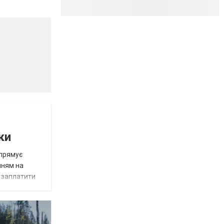
ки
спрямує
нням на
є заплатити