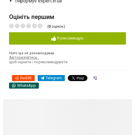
Інформує expert.in.ua
Оцініть першим
(
0
оцінок)
Я рекомендую
Ніхто ще не рекомендував
Авторизуйтесь
,
щоб оцінити і порекомендувати
Reddit
Telegram
Viber
WhatsApp