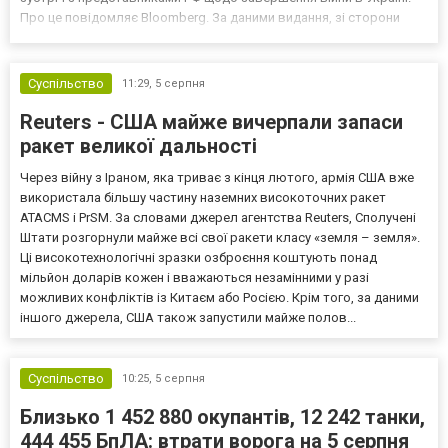
Про це повідомляє Bloomberg. За даними видання, зі сторони
Європи до цих переговорів долучилися колишні
високопосадовці Великої Британії, Франції, Німеччини та Р...
Суспільство
11:29,
5 серпня
Reuters - США майже вичерпали запаси
ракет великої дальності
Через війну з Іраном, яка триває з кінця лютого, армія США вже
використала більшу частину наземних високоточних ракет
ATACMS і PrSM. За словами джерел агентства Reuters, Сполучені
Штати розгорнули майже всі свої ракети класу «земля – земля».
Ці високотехнологічні зразки озброєння коштують понад
мільйон доларів кожен і вважаються незамінними у разі
можливих конфліктів із Китаєм або Росією. Крім того, за даними
іншого джерела, США також запустили майже полов...
Суспільство
10:25,
5 серпня
Близько 1 452 880 окупантів, 12 242 танки,
444 455 БпЛА: втрати ворога на 5 серпня