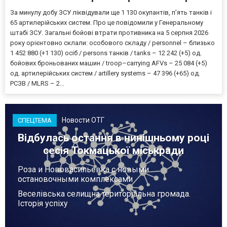
За минулу добу ЗСУ ліквідували ще 1 130 окупантів, пʼять танків і
65 артилерійських систем. Про це повідомили у Генеральному
штабі ЗСУ. Загальні бойові втрати противника на 5 серпня 2026
року орієнтовно склали: особового складу / personnel – близько
1 452 880 (+1 130) осіб / persons танків / tanks – 12 242 (+5) од.
бойових броньованих машин / troop–carrying AFVs – 25 084 (+5)
од. артилерійських систем / artillery systems – 47 396 (+65) од.
РСЗВ / MLRS – 2...
Новости ОТГ
СПЕЦТЕМА
Відбулась остання в нинішньому році
сесія Токмацької міськради
Роза и Нововасильевка с новыми
остановочными комплексами
Веселівська селищна територіальна громада.
Історія успіху