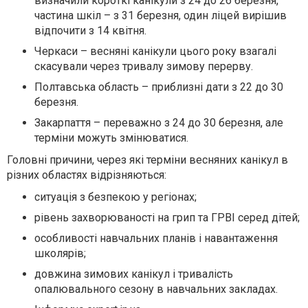
визначили короткі канікули з 24 до 26 березня,
частина шкіл – з 31 березня, один ліцей вирішив
відпочити з 14 квітня.
Черкаси – весняні канікули цього року взагалі
скасували через тривалу зимову перерву.
Полтавська область – приблизні дати з 22 до 30
березня.
Закарпаття – переважно з 24 до 30 березня, але
терміни можуть змінюватися.
Головні причини, через які терміни весняних канікул в
різних областях відрізняються:
ситуація з безпекою у регіонах;
рівень захворюваності на грип та ГРВІ серед дітей;
особливості навчальних планів і навантаження
школярів;
довжина зимових канікул і тривалість
опалювального сезону в навчальних закладах.