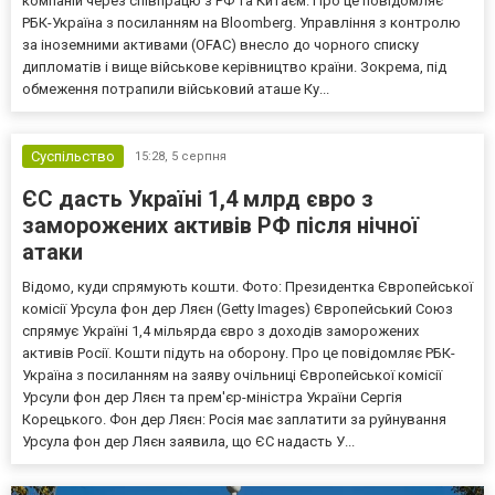
компаній через співпрацю з РФ та Китаєм. Про це повідомляє
РБК-Україна з посиланням на Bloomberg. Управління з контролю
за іноземними активами (OFAC) внесло до чорного списку
дипломатів і вище військове керівництво країни. Зокрема, під
обмеження потрапили військовий аташе Ку...
Суспільство
15:28,
5 серпня
ЄС дасть Україні 1,4 млрд євро з
заморожених активів РФ після нічної
атаки
Відомо, куди спрямують кошти. Фото: Президентка Європейської
комісії Урсула фон дер Ляєн (Getty Images) Європейський Союз
спрямує Україні 1,4 мільярда євро з доходів заморожених
активів Росії. Кошти підуть на оборону. Про це повідомляє РБК-
Україна з посиланням на заяву очільниці Європейської комісії
Урсули фон дер Ляєн та прем'єр-міністра України Сергія
Корецького. Фон дер Ляєн: Росія має заплатити за руйнування
Урсула фон дер Ляєн заявила, що ЄС надасть У...