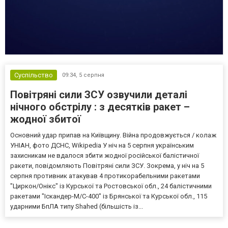
Суспільство
09:34,
5 серпня
Повітряні сили ЗСУ озвучили деталі
нічного обстрілу : з десятків ракет –
жодної збитої
Основний удар припав на Київщину. Війна продовжується / колаж
УНІАН, фото ДСНС, Wikipedia У ніч на 5 серпня українським
захисникам не вдалося збити жодної російської балістичної
ракети, повідомляють Повітряні сили ЗСУ. Зокрема, у ніч на 5
серпня противник атакував 4 протикорабельними ракетами
"Циркон/Онікс" із Курської та Ростовської обл., 24 балістичними
ракетами "Іскандер-М/С-400" із Брянської та Курської обл., 115
ударними БпЛА типу Shahed (більшість із...