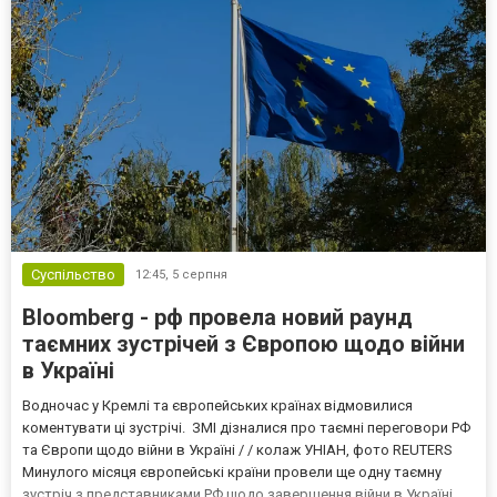
Суспільство
12:45,
5 серпня
Bloomberg - рф провела новий раунд
таємних зустрічей з Європою щодо війни
в Україні
Водночас у Кремлі та європейських країнах відмовилися
коментувати ці зустрічі. ЗМІ дізналися про таємні переговори РФ
та Європи щодо війни в Україні / / колаж УНІАН, фото REUTERS
Минулого місяця європейські країни провели ще одну таємну
зустріч з представниками РФ щодо завершення війни в Україні.