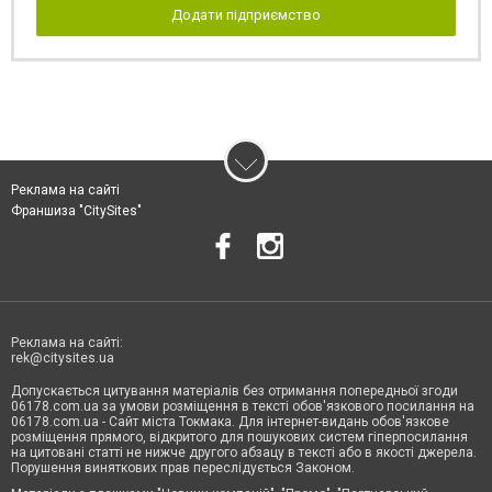
Додати підприємство
Реклама на сайті
Франшиза "CitySites"
Реклама на сайті:
rek@citysites.ua
Допускається цитування матеріалів без отримання попередньої згоди
06178.com.ua за умови розміщення в тексті обов'язкового посилання на
06178.com.ua - Сайт міста Токмака. Для інтернет-видань обов'язкове
розміщення прямого, відкритого для пошукових систем гіперпосилання
на цитовані статті не нижче другого абзацу в тексті або в якості джерела.
Порушення виняткових прав переслідується Законом.