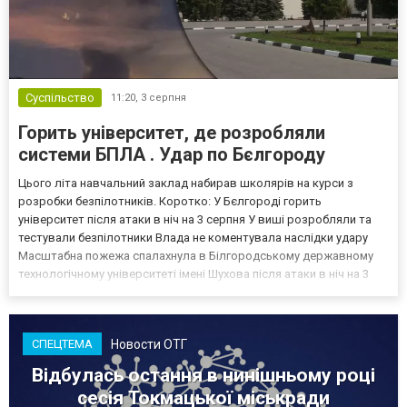
Суспільство
11:20,
3 серпня
Горить університет, де розробляли
системи БПЛА . Удар по Бєлгороду
Цього літа навчальний заклад набирав школярів на курси з
розробки безпілотників. Коротко: У Бєлгороді горить
університет після атаки в ніч на 3 серпня У виші розробляли та
тестували безпілотники Влада не коментувала наслідки удару
Масштабна пожежа спалахнула в Білгородському державному
технологічному університеті імені Шухова після атаки в ніч на 3
серпня - у цьому закладі розробляли та тестували безпілотники.
Як пише російський Telegram-канал Astra, наслі...
Новости ОТГ
СПЕЦТЕМА
Відбулась остання в нинішньому році
сесія Токмацької міськради