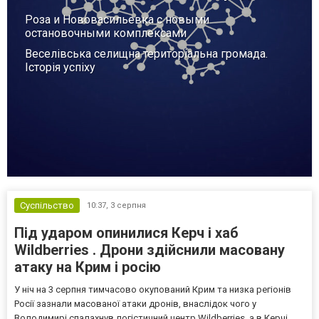
Роза и Нововасильевка с новыми
остановочными комплексами
Веселівська селищна територіальна громада.
Історія успіху
Суспільство
10:37,
3 серпня
Під ударом опинилися Керч і хаб
Wildberries . Дрони здійснили масовану
атаку на Крим і росію
У ніч на 3 серпня тимчасово окупований Крим та низка регіонів
Росії зазнали масованої атаки дронів, внаслідок чого у
Володимирі спалахнув логістичний центр Wildberries, а в Керчі