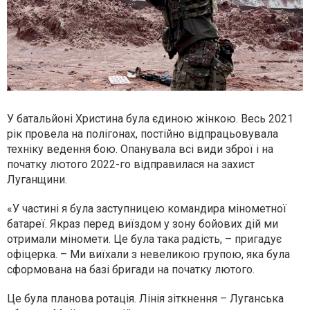
У батальйоні Христина була єдиною жінкою. Весь 2021
рік провела на полігонах, постійно відпрацьовувала
техніку ведення бою. Опанувала всі види зброї і на
початку лютого 2022-го відправилася на захист
Луганщини.
«У частині я була заступницею командира мінометної
батареї. Якраз перед виїздом у зону бойових дій ми
отримали міномети. Це була така радість, – пригадує
офіцерка. – Ми виїхали з невеликою групою, яка була
сформована на базі бригади на початку лютого.
Це була планова ротація. Лінія зіткнення – Луганська