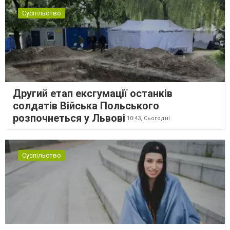
Суспільство
Другий етап ексгумації останків
солдатів Війська Польського
розпочнеться у Львові
10:43,
Сьогодні
Суспільство