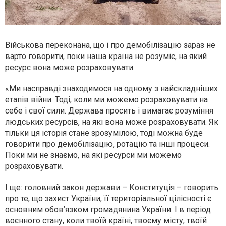
Військова переконана, що і про демобілізацію зараз не
варто говорити, поки наша країна не розуміє, на який
ресурс вона може розраховувати.
«Ми насправді знаходимося на одному з найскладніших
етапів війни. Тоді, коли ми можемо розраховувати на
себе і свої сили. Держава просить і вимагає розуміння
людських ресурсів, на які вона може розраховувати. Як
тільки ця історія стане зрозумілою, тоді можна буде
говорити про демобілізацію, ротацію та інші процеси.
Поки ми не знаємо, на які ресурси ми можемо
розраховувати.
І ще: головний закон держави – Конституція – говорить
про те, що захист України, її територіальної цілісності є
основним обов’язком громадянина України. І в період
воєнного стану, коли твоїй країні, твоєму місту, твоїй