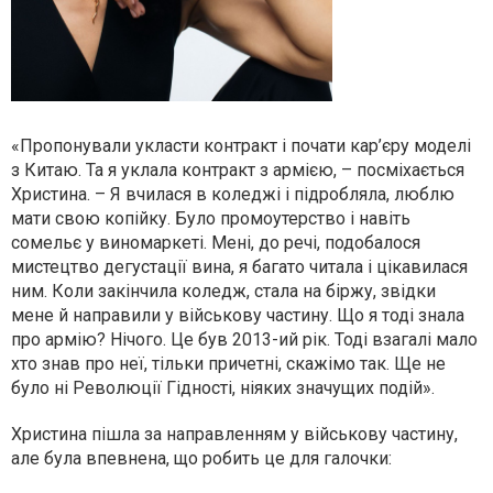
«Пропонували укласти контракт і почати кар’єру моделі
з Китаю. Та я уклала контракт з армією, – посміхається
Христина. – Я вчилася в коледжі і підробляла, люблю
мати свою копійку. Було промоутерство і навіть
сомельє у виномаркеті. Мені, до речі, подобалося
мистецтво дегустації вина, я багато читала і цікавилася
ним. Коли закінчила коледж, стала на біржу, звідки
мене й направили у військову частину. Що я тоді знала
про армію? Нічого. Це був 2013-ий рік. Тоді взагалі мало
хто знав про неї, тільки причетні, скажімо так. Ще не
було ні Революції Гідності, ніяких значущих подій».
Христина пішла за направленням у військову частину,
але була впевнена, що робить це для галочки: