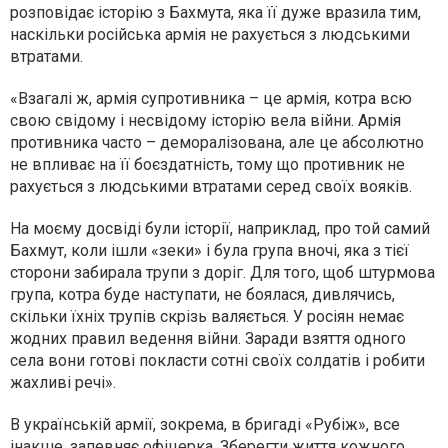
розповідає історію з Бахмута, яка її дуже вразила тим,
наскільки російська армія не рахується з людськими
втратами.
«Взагалі ж, армія супротивника – це армія, котра всю
свою свідому і несвідому історію вела війни. Армія
противника часто – деморалізована, але це абсолютно
не впливає на її боєздатність, тому що противник не
рахується з людськими втратами серед своїх вояків.
На моєму досвіді були історії, наприклад, про той самий
Бахмут, коли ішли «зеки» і була група вночі, яка з тієї
сторони забирала трупи з доріг. Для того, щоб штурмова
група, котра буде наступати, не боялася, дивлячись,
скільки їхніх трупів скрізь валяється. У росіян немає
жодних правил ведення війни. Заради взяття одного
села вони готові покласти сотні своїх солдатів і робити
жахливі речі».
В українській армії, зокрема, в бригаді «Рубіж», все
інакше, запевняє офіцерка. Зберегти життя кожного