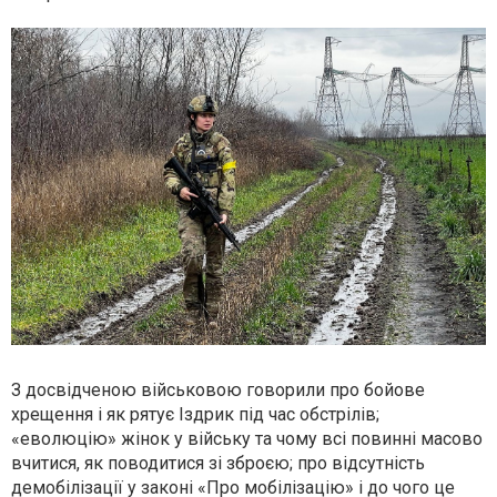
З досвідченою військовою говорили про бойове
хрещення і як рятує Іздрик під час обстрілів;
«еволюцію» жінок у війську та чому всі повинні масово
вчитися, як поводитися зі зброєю; про відсутність
демобілізації у законі «Про мобілізацію» і до чого це