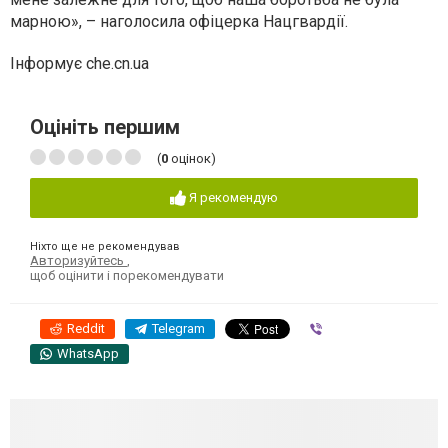
марною», – наголосила офіцерка Нацгвардії.
Інформує che.cn.ua
Оцініть першим
(
0
оцінок)
Я рекомендую
Ніхто ще не рекомендував
Авторизуйтесь
,
щоб оцінити і порекомендувати
Reddit
Telegram
Viber
WhatsApp