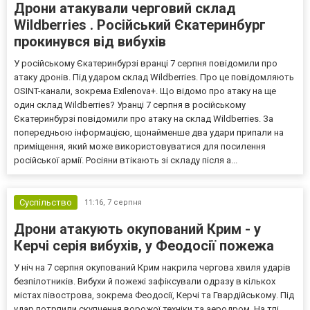
Дрони атакували черговий склад
Wildberries . Російський Єкатеринбург
прокинувся від вибухів
У російському Єкатеринбурзі вранці 7 серпня повідомили про
атаку дронів. Під ударом склад Wildberries. Про це повідомляють
OSINT-канали, зокрема Exilenova+. Що відомо про атаку на ще
один склад Wildberries? Уранці 7 серпня в російському
Єкатеринбурзі повідомили про атаку на склад Wildberries. За
попередньою інформацією, щонайменше два удари припали на
приміщення, який може використовуватися для посилення
російської армії. Росіяни втікають зі складу після а...
Суспільство
11:16,
7 серпня
Дрони атакують окупований Крим - у
Керчі серія вибухів, у Феодосії пожежа
У ніч на 7 серпня окупований Крим накрила чергова хвиля ударів
безпілотників. Вибухи й пожежі зафіксували одразу в кількох
містах півострова, зокрема Феодосії, Керчі та Гвардійському. Під
удар потрпили скупчення ворожої техніки та аеродром. На тлі