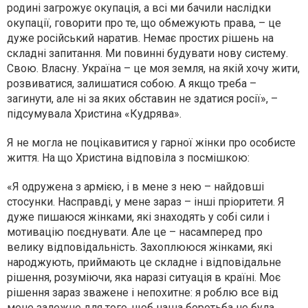
родині загрожує окупація, а всі ми бачили наслідки
окупації, говорити про те, що обмежують права, – це
дуже російський наратив. Немає простих рішень на
складні запитання. Ми повинні будувати нову систему.
Свою. Власну. Україна – це моя земля, на якій хочу жити,
розвиватися, залишатися собою. А якщо треба –
загинути, але ні за яких обставин не здатися росії», –
підсумувала Христина «Кудрява».
Я не могла не поцікавитися у гарної жінки про особисте
життя. На що Христина відповіла з посмішкою:
«Я одружена з армією, і в мене з нею – найдовші
стосунки. Насправді, у мене зараз – інші пріоритети. Я
дуже пишаюся жінками, які знаходять у собі сили і
мотивацію поєднувати. Але це – насамперед про
велику відповідальність. Захоплююся жінками, які
народжують, приймають це складне і відповідальне
рішення, розуміючи, яка наразі ситуація в країні. Моє
рішення зараз зважене і непохитне: я роблю все від
мене залежне для того, щоб наша боротьба не була