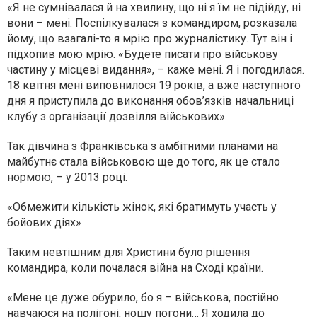
«Я не сумнівалася й на хвилину, що ні я їм не підійду, ні
вони – мені. Поспілкувалася з командиром, розказала
йому, що взагалі-то я мрію про журналістику. Тут він і
підхопив мою мрію. «Будете писати про військову
частину у місцеві видання», – каже мені. Я і погодилася.
18 квітня мені виповнилося 19 років, а вже наступного
дня я приступила до виконання обов’язків начальниці
клубу з організації дозвілля військових».
Так дівчина з Франківська з амбітними планами на
майбутнє стала військовою ще до того, як це стало
нормою, – у 2013 році.
«Обмежити кількість жінок, які братимуть участь у
бойових діях»
Таким невтішним для Христини було рішення
командира, коли почалася війна на Сході країни.
«Мене це дуже обурило, бо я – військова, постійно
навчаюся на полігоні, ношу погони… Я ходила до