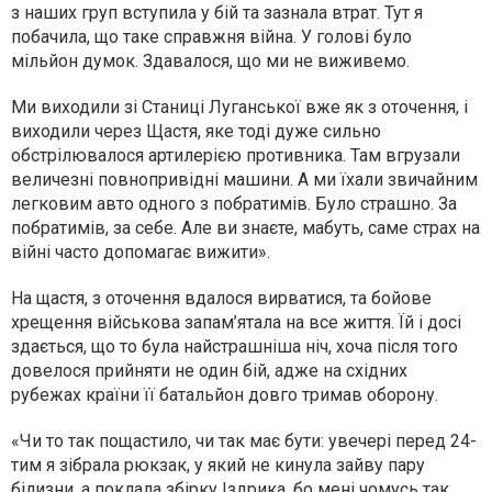
з наших груп вступила у бій та зазнала втрат. Тут я
побачила, що таке справжня війна. У голові було
мільйон думок. Здавалося, що ми не виживемо.
Ми виходили зі Станиці Луганської вже як з оточення, і
виходили через Щастя, яке тоді дуже сильно
обстрілювалося артилерією противника. Там вгрузали
величезні повнопривідні машини. А ми їхали звичайним
легковим авто одного з побратимів. Було страшно. За
побратимів, за себе. Але ви знаєте, мабуть, саме страх на
війні часто допомагає вижити».
На щастя, з оточення вдалося вирватися, та бойове
хрещення військова запам’ятала на все життя. Їй і досі
здається, що то була найстрашніша ніч, хоча після того
довелося прийняти не один бій, адже на східних
рубежах країни її батальйон довго тримав оборону.
«Чи то так пощастило, чи так має бути: увечері перед 24-
тим я зібрала рюкзак, у який не кинула зайву пару
білизни, а поклала збірку Іздрика, бо мені чомусь так