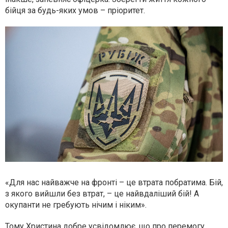
бійця за будь-яких умов – пріоритет.
«Для нас найважче на фронті – це втрата побратима. Бій,
з якого вийшли без втрат, – це найвдаліший бій! А
окупанти не гребують нічим і ніким».
Тому Христина добре усвідомлює, що про перемогу