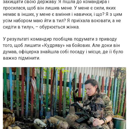
захищати свою державу. Я пішла до командира і
просилася, щоб він лишив мене. У мене є сили, яких
немає в інших, у мене є вміння і навички, і що? Я з цим
усім набором маю йти в тил? Я приїхала воювати, а не
сидіти в тилу», – обурюється жінка.
У результаті командир пообіцяв подумати з приводу
того, щоб лишити «Кудряву» на бойових. Але доки він
думав, офіцерка знайшла собі посаду і місце, де її було
важко підмінити.