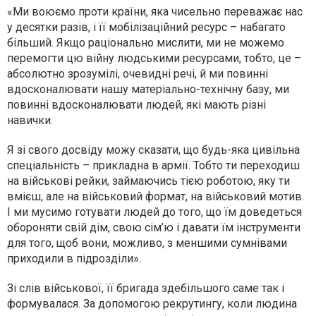
«Ми воюємо проти країни, яка чисельно переважає нас
у десятки разів, і її мобілізаційний ресурс – набагато
більший. Якщо раціонально мислити, ми не можемо
перемогти цю війну людськими ресурсами, тобто, це –
абсолютно зрозумілі, очевидні речі, й ми повинні
вдосконалювати нашу матеріально-технічну базу, ми
повинні вдосконалювати людей, які мають різні
навички.
Я зі свого досвіду можу сказати, що будь-яка цивільна
спеціальність – прикладна в армії. Тобто ти переходиш
на військові рейки, займаючись тією роботою, яку ти
вмієш, але на військовий формат, на військовий мотив.
І ми мусимо готувати людей до того, що їм доведеться
обороняти свій дім, свою сім’ю і давати їм інструменти
для того, щоб вони, можливо, з меншими сумнівами
приходили в підрозділи».
Зі слів військової, її бригада здебільшого саме так і
формувалася. За допомогою рекрутингу, коли людина