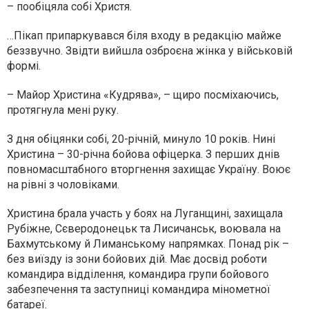
– пообіцяла собі Христя.
…Пікап припаркувався біля входу в редакцію майже
беззвучно. Звідти вийшла озброєна жінка у військовій
формі.
– Майор Христина «Кудрява», – щиро посміхаючись,
протягнула мені руку.
З дня обіцянки собі, 20-річній, минуло 10 років. Нині
Христина – 30-річна бойова офіцерка. З перших днів
повномасштабного вторгнення захищає Україну. Воює
на рівні з чоловіками.
Христина брала участь у боях на Луганщині, захищала
Рубіжне, Сєверодонецьк та Лисичанськ, воювала на
Бахмутському й Лиманському напрямках. Понад рік –
без виїзду із зони бойових дій. Має досвід роботи
командира відділення, командира групи бойового
забезпечення та заступниці командира мінометної
батареї.