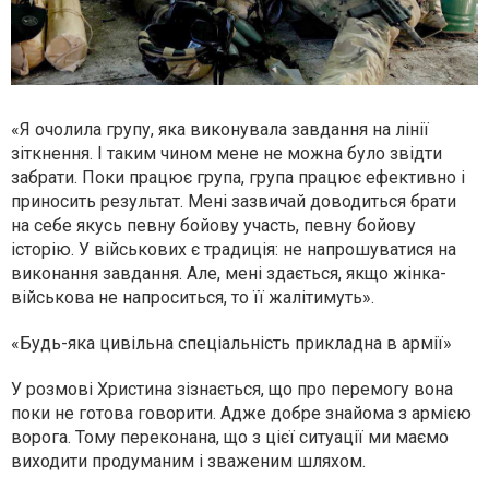
«Я очолила групу, яка виконувала завдання на лінії
зіткнення. І таким чином мене не можна було звідти
забрати. Поки працює група, група працює ефективно і
приносить результат. Мені зазвичай доводиться брати
на себе якусь певну бойову участь, певну бойову
історію. У військових є традиція: не напрошуватися на
виконання завдання. Але, мені здається, якщо жінка-
військова не напроситься, то її жалітимуть».
«Будь-яка цивільна спеціальність прикладна в армії»
У розмові Христина зізнається, що про перемогу вона
поки не готова говорити. Адже добре знайома з армією
ворога. Тому переконана, що з цієї ситуації ми маємо
виходити продуманим і зваженим шляхом.