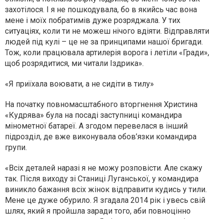
захотілося. І я не пошкодувала, бо в якийсь час вона
мене і моїх побратимів дуже розряджала. У тих
ситуаціях, коли ти не можеш нічого вдіяти. Відправляти
людей під кулі – це не за принципами нашої бригади.
Тож, коли працювала артилерія ворога і летіли «Гради»,
щоб розрядитися, ми читали Іздрика».
«Я приїхала воювати, а не сидіти в тилу»
На початку повномасштабного вторгнення Христина
«Кудрява» була на посаді заступниці командира
мінометної батареї. А згодом перевелася в інший
підрозділ, де вже виконувала обов’язки командира
групи.
«Всіх деталей наразі я не можу розповісти. Але скажу
так. Після виходу зі Станиці Луганської, у командира
виникло бажання всіх жінок відправити кудись у тили.
Мене це дуже обурило. Я згадала 2014 рік і увесь свій
шлях, який я пройшла заради того, аби повноцінно