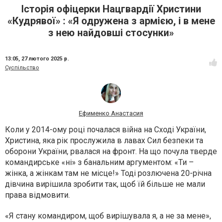
Історія офіцерки Нацгвардії Христини
«Кудрявої» : «Я одружена з армією, і в мене
з нею найдовші стосунки»
13:05,
27 лютого 2025 р.
Суспільство
Ефименко Анастасия
Коли у 2014-ому році почалася війна на Сході України,
Христина, яка рік прослужила в лавах Сил безпеки та
оборони України, рвалася на фронт. На що почула тверде
командирське «ні» з банальним аргументом: «Ти –
жінка, а жінкам там не місце!» Тоді розлючена 20-річна
дівчина вирішила зробити так, щоб їй більше не мали
права відмовити.
«Я стану командиром, щоб вирішувала я, а не за мене»,