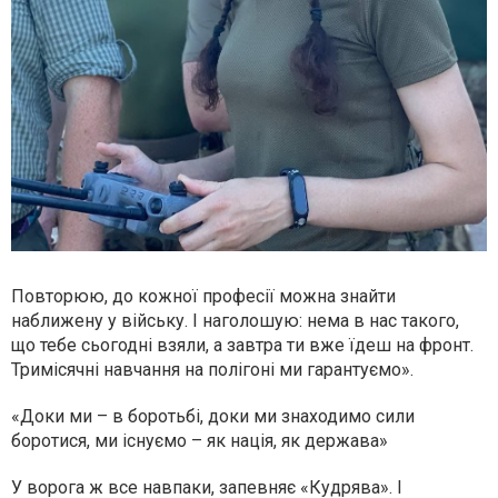
Повторюю, до кожної професії можна знайти
наближену у війську. І наголошую: нема в нас такого,
що тебе сьогодні взяли, а завтра ти вже їдеш на фронт.
Тримісячні навчання на полігоні ми гарантуємо».
«Доки ми – в боротьбі, доки ми знаходимо сили
боротися, ми існуємо – як нація, як держава»
У ворога ж все навпаки, запевняє «Кудрява». І