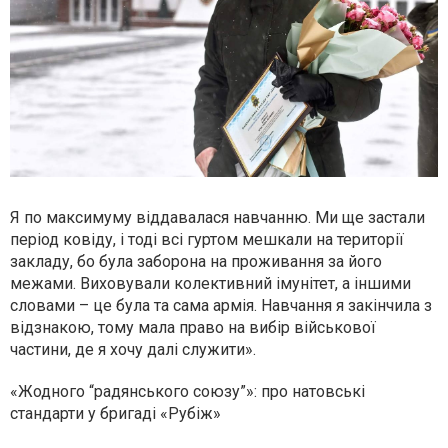
Я по максимуму віддавалася навчанню. Ми ще застали
період ковіду, і тоді всі гуртом мешкали на території
закладу, бо була заборона на проживання за його
межами. Виховували колективний імунітет, а іншими
словами – це була та сама армія. Навчання я закінчила з
відзнакою, тому мала право на вибір військової
частини, де я хочу далі служити».
«Жодного “радянського союзу”»: про натовські
стандарти у бригаді «Рубіж»