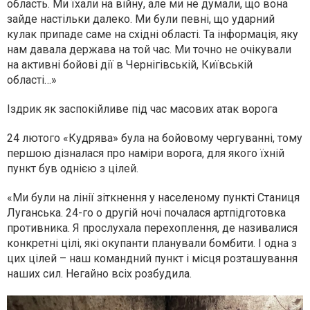
область. Ми їхали на війну, але ми не думали, що вона
зайде настільки далеко. Ми були певні, що ударний
кулак припаде саме на східні області. Та інформація, яку
нам давала держава на той час. Ми точно не очікували
на активні бойові дії в Чернігівській, Київській
області…»
Іздрик як заспокійливе під час масових атак ворога
24 лютого «Кудрява» була на бойовому чергуванні, тому
першою дізналася про наміри ворога, для якого їхній
пункт був однією з цілей.
«Ми були на лінії зіткнення у населеному пункті Станиця
Луганська. 24-го о другій ночі почалася артпідготовка
противника. Я прослухала перехоплення, де називалися
конкретні цілі, які окупанти планували бомбити. І одна з
цих цілей – наш командний пункт і місця розташування
наших сил. Негайно всіх розбудила.